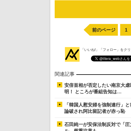
前のページ
1
「いいね!」「フォロー」をク
関連記事
安倍首相が否定したい南京大虐
明！ ところが番組告知は…
「韓国人慰安婦を強制連行」と
論破され阿比留記者が赤っ恥
石田純一が安保法制反対で「圧
ル、厳重注意も