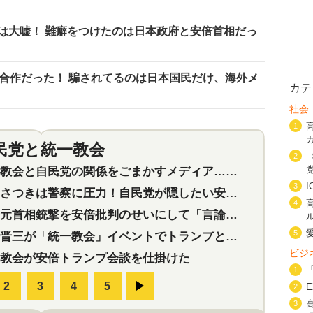
は大嘘！ 難癖をつけたのは日本政府と安倍首相だっ
米合作だった！ 騙されてるのは日本国民だけ、海外メ
カテ
社会
1
民党と統一教会
特集
2
2
会と自民党の関係をごまかすメディア…民放は有田芳生に発言自粛を要求
3
つきは警察に圧力！自民党が隠したい安倍元首相と統一教会の深い関係
4
首相銃撃を安倍批判のせいにして「言論封殺」に利用する自民党応援団
5
三が「統一教会」イベントでトランプと演説！同性婚や夫婦別姓を攻撃
ビジ
教会が安倍トランプ会談を仕掛けた
1
2
3