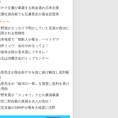
張
パナマ文書が暴露する税金逃れ日本企業
電通社員自殺でも弘兼憲史が宴会芸賛美
チャー
星野源がエッセイで明かしていた音楽が政治に
利用される危険性
熊本地震で「朝鮮人が毒を」ヘイトデマ
朝井リョウ、会社やめるってよ！
伊坂幸太郎が直木賞にブチキレ！
埼玉は消費文化のトップランナー
山里亮太が国会前デモを捻じ曲げ解説し批判殺
到
山里亮太が『銀河の一票』を賞賛し批判を受け
た理由
宇野常寛が『スッキリ』クビの裏側暴露
田宮二郎自殺の真相を夫人が告白！
震災支援のSMAPが熊本大地震に沈黙