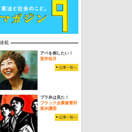
連載
アベを倒したい！
室井佑月
記事一覧へ
ブラ弁は見た！
ブラック企業被害対
策弁護団
記事一覧へ