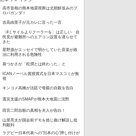
高市首相の熊本地震視察は北朝鮮並みのプ
1
ロパガンダ！
2
吉高由里子が元カレに言った一言
〈#ミサイルよりクーラーを〉は正しい 自
3
民党が避難所へのエアコン設置を遅らせて
きた
星野源がエッセイで明かしていた音楽が政
4
治に利用される危険性
5
葵つかさが「松潤とは終わった」と
ICANノーベル賞授賞式を日本マスコミが無
6
視
7
キンコメ高橋が法廷で母親の自殺を告白
8
震災支援のSMAPが熊本大地震に沈黙
9
田宮二郎自殺の真相を夫人が告白！
山里亮太が国会前デモを捻じ曲げ解説し批
10
判殺到
ラグビー日本代表への“日本の心”押し付けが
11