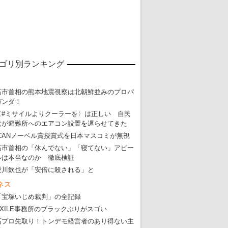
ゴリ別ランキング
高市首相の熊本地震視察は北朝鮮並みのプロパ
ガンダ！
東京五輪強行開催特別企画 大ウソだら
〈#ミサイルよりクーラーを〉は正しい 自民
党が避難所へのエアコン設置を遅らせてきた
・
五輪入場行進にすぎやまこういちの曲、杉田水脈のLGB
ICANノーベル賞授賞式を日本マスコミが無視
・
大ウソだらけの東京五輪！ 安倍・菅・森はどんな嘘を
高市首相の「休んでない」「寝てない」アピー
・
五輪サッカー・久保建英が南アの陽性者に「僕らに損ではない」
ルは本当なのか 徹底検証
愛川欽也が「安倍に殺される」と
・
五輪関係者が入国当日、築地を散歩！
ネス
・
五輪でIOCラウンジ以外にVIPルーム、広告代理店は物品購入
「宝塚いじめ裁判」の全記録
EXILE事務所のブラックぶりがスゴい
高プロ先取り！トンデモ経営者のあり得ない主