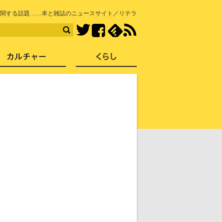
知を再発見
関する話題……本と雑誌のニュースサイト／リテラ
Facebook
feedly
RSS
Twitter
ス
社会
カルチャー
くらし