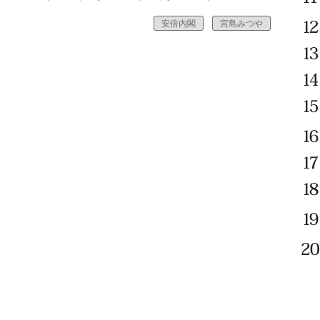
安倍内閣
宮島みつや