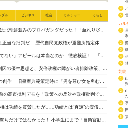
4
ンダル
ビジネス
社会
カルチャー
くらし
5
カル
高市首相の熊本地震避難所視察は北朝鮮並みのプロパガンダだった！「至れり尽くせり」の選ばれた避難所の一方で実態は…
1
〈#ミサイルよりクーラーを〉は正当な批判だ！ 歴代自民党政権が避難所指定体育館へのエアコン設置を遅らせてきた客観的事実
2
3
高市首相の「休んでない」「寝てない」アピールは本当なのか 徹底検証！ 「資料読み込み」「アイロンがけ」も矛盾だらけ…
4
5
相模原事件から10年──植松死刑囚の優生思想と、安倍政権の障がい者排除政策、右派勢力の差別主義との関係を改めて問う
芸能
1
“男系男子の皇位継承”は明治期の創作！ 旧皇室典範策定時に「男を尊び女を卑むの慣習、人民の脳髄」とトンデモ論で女性天皇を否定
2
山里亮太が『DayDay.』で国会前の高市批判デモを「政策への反対や政権批判でない」と捻じ曲げ解説 デモ参加者から批判殺到
3
安倍晋三元首相の命日で高市首相は功績を賞賛したが……功績とは“真逆”の安倍元首相のトンデモ発言を振り返る
4
5
自衛隊リクルートは貧困層狙い撃ちだけではなかった！ 小学生にまで「自衛官勧誘」目的のパンフレット作成