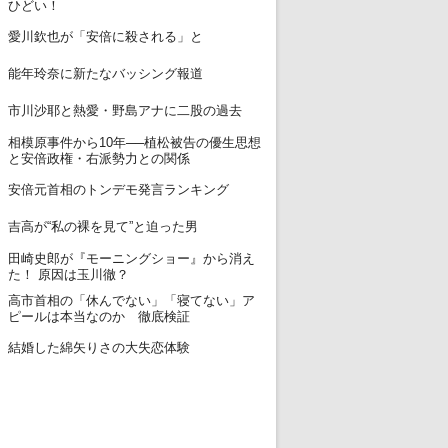
ひどい！
12
愛川欽也が「安倍に殺される」と
13
能年玲奈に新たなバッシング報道
14
市川沙耶と熱愛・野島アナに二股の過去
相模原事件から10年──植松被告の優生思想
15
と安倍政権・右派勢力との関係
16
安倍元首相のトンデモ発言ランキング
17
吉高が“私の裸を見て”と迫った男
田崎史郎が『モーニングショー』から消え
18
た！ 原因は玉川徹？
高市首相の「休んでない」「寝てない」ア
19
ピールは本当なのか 徹底検証
20
結婚した綿矢りさの大失恋体験