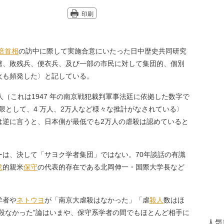
印刷
倍首相
の訪中に際して実施合意にいたった日中歴史共同研究
虜、敗残兵、便衣兵、及び一部の市民に対して集団的、個別
火も頻発した〉と記している。
（これは1947 年の南京戦犯裁判軍事法廷に依拠した数字で
上限として、4 万人、2万人など様々な推計がなされている〉
は逆に言うと、日本側が最低でも2万人の虐殺は認めていると
は、決して「サヨク学者集団」ではない。70年談話の有識
党
的親米
保守
の代表的存在である北岡伸一・国際大学長など
学者や
ネトウヨ
が「南京大虐殺はなかった」「虐
殺人
数はほ
殺なかった”論はいまや、保守系学者の間でもほとんど相手に
人気