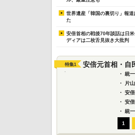
世界遺産「韓国の裏切り」報道
た
安倍首相の戦後70年談話は日
ディアは二枚舌見抜き大批判
安倍元首相・自
特集
1
・
統一教
・
片山さ
・
安倍元
・
安倍晋
・
統一