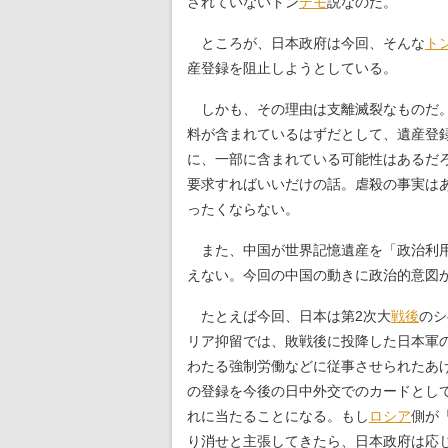
されていないトン
デモ
説なのだ。
ところが、日本政府は今回、そんな
ト
産登録を阻止しようとしている。
しかも、その理由は支離滅裂なものだ。
料が含まれているはずだとして、遺産登
に、一部に含まれている可能性はあるだ
要求すればいいだけの話。虐殺の事実は
ったくならない。
また、中国が世界記憶遺産を「政治利用
えない。今回の中国の動きに政治的意図
たとえば今回、日本は第2次大
戦後
のシ
リア抑留では、敗戦後に投降した日本軍
わたる強制労働などに従事させられたあ
の登録を今後の日中外交でのカードとし
れに当たることになる。もし
ロシア
側が
り消せと主張してきたら、日本政府は応