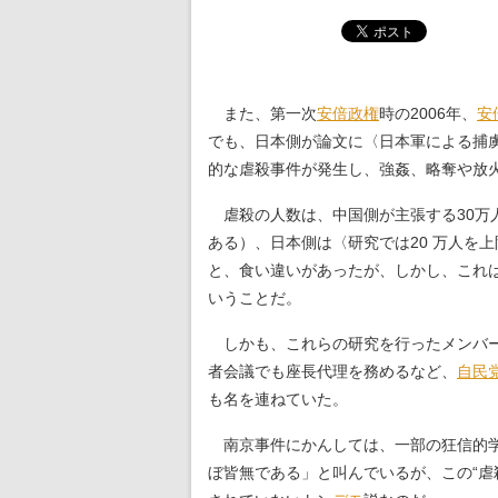
また、第一次
安倍政権
時の2006年、
安
でも、日本側が論文に〈日本軍による捕
的な虐殺事件が発生し、強姦、略奪や放
虐殺の人数は、中国側が主張する30万人
ある）、日本側は〈研究では20 万人を
と、食い違いがあったが、しかし、これ
いうことだ。
しかも、これらの研究を行ったメンバー
者会議でも座長代理を務めるなど、
自民
も名を連ねていた。
南京事件にかんしては、一部の狂信的
ぼ皆無である」と叫んでいるが、この“虐