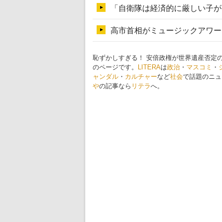
恥ずかしすぎる！ 安倍政権が世界遺産否定
のページです。
LITERA
は
政治
・
マスコミ
・
ャンダル
・
カルチャー
など
社会
で話題のニュ
や
の記事なら
リテラ
へ。