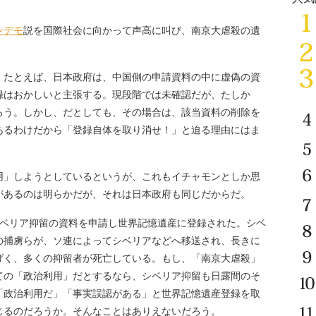
ンデモ
説を国際社会に向かって声高に叫び、南京大虐殺の遺
たとえば、日本政府は、中国側の申請資料の中に虚偽の資
録はおかしいと主張する。現段階では未確認だが、たしか
ろう。しかし、だとしても、その場合は、該当資料の削除を
あるわけだから「登録自体を取り消せ！」と迫る理由にはま
」しようとしているというが、これもイチャモンとしか思
があるのは明らかだが、それは日本政府も同じだからだ。
ベリア抑留の資料を申請し世界記憶遺産に登録された。シベ
の捕虜らが、ソ連によってシベリアなどへ移送され、長きに
げく、多くの抑留者が死亡している。もし、「南京大虐殺」
ての「政治利用」だとするなら、シベリア抑留も日露間のそ
「政治利用だ」「事実誤認がある」と世界記憶遺産登録を取
じるのだろうか。そんなことはありえないだろう。