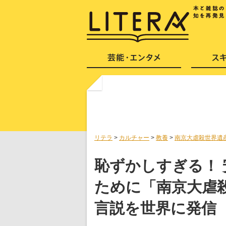
リテラ
>
カルチャー
>
教養
>
南京大虐殺世界遺
恥ずかしすぎる！
ために「南京大虐
言説を世界に発信