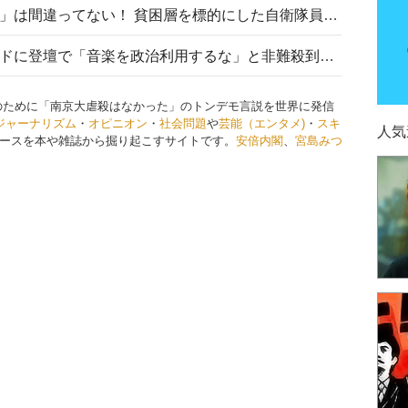
「自衛隊は経済的に厳しい子が」は間違ってない！ 貧困層を標的にした自衛隊員募集、やす子、山上被告も…日本でも進む“経済的徴兵制”
高市首相がミュージックアワードに登壇で「音楽を政治利用するな」と非難殺到！ MAJの国策的本質を批判する声も
のために「南京大虐殺はなかった」のトンデモ言説を世界に発信
ジャーナリズム
・
オピニオン
・
社会問題
や
芸能（エンタメ)
・
スキ
人気
ースを本や雑誌から掘り起こすサイトです。
安倍内閣
、
宮島みつ