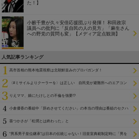
た！】
小籔千豊が久々安倍応援団ぶり発揮！ 和田政宗
議員への批判に「反自民の人の見方」「麻生さん
への野党の質問も変」【メディア定点観測】
人気記事ランキング
高市首相の熊本地震視察は北朝鮮並みのプロパガンダ！
〈#ミサイルよりクーラーを〉は正しい 自民党が避難所へのエアコン
設置を遅らせてきた
りえママ、娘にたけしとの不倫を強要!?
小倉優香の番組中「辞めさせてください」の本当の理由は番組のセクハ
ラ
葵つかさが「松潤とは終わった」と
“男系男子皇位継承”は日本の伝統じゃない！旧皇室典範制定時に「男を