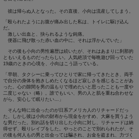
彼は帰らぬ人となった。その直後、小向は流産してしまう。
「殴られたようにお腹が痛み出した私は、トイレに駆け込ん
だ。
激しい出血と、抉られるような鈍痛。
便器に飛び散った赤い血の中に、それは浮かんでいた」
その後も小向の男性遍歴は続いたが、それはあまりに刹那的
ともいえるものだったらしい。人気絶頂で毎晩遊び回っていた
19歳のときの心境を、小向はこう語っている。
「早朝、タクシーに乗ってひとりで家に帰ってきたとき、両手
で自分の身体を抱きしめたくなるほど寂しさを感じることがあ
った。心の隙間を男の温もりで埋めたいと思ったことも一度や
二度じゃない（略）。誰でもいい、男の人と肌を重ね合わせな
がら、安心して眠りたい…」
そんな時に出会ったのが日系アメリカ人のリチャードだっ
た。しかし彼は小向の財布から現金をかすめ、大麻を買うよう
な男だった。別れ話を切り出した小向に対し、リチャードは納
得せず、殴りレイプをした。やっとのことで別れられたが、そ
の後も何人もの男と出会っては騙され、お金を盗まれ、力づく