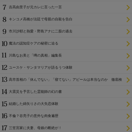
尊び女を卑む」と
吉高由里子が元カレに言った一言
キンコメ高橋が法廷で母親の自殺を告白
市川沙耶と熱愛・野島アナに二股の過去
魔法の認知症ケアの秘密に迫る
川島なお美と「噂の真相」編集長
ユースケ・サンタマリアが語るうつ体験
高市首相の「休んでない」「寝てない」アピールは本当なのか 徹底検
証
大震災を予言した霊能師の幻の書
結婚した綿矢りさの大失恋体験
不倫？谷亮子の意外な肉食遍歴
三笠宮家に夫妻、母娘の断絶が！