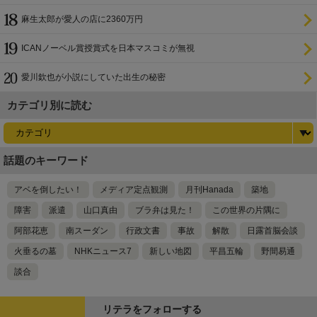
麻生太郎が愛人の店に2360万円
ICANノーベル賞授賞式を日本マスコミが無視
愛川欽也が小説にしていた出生の秘密
カテゴリ別に読む
話題のキーワード
アベを倒したい！
メディア定点観測
月刊Hanada
築地
障害
派遣
山口真由
ブラ弁は見た！
この世界の片隅に
阿部花恵
南スーダン
行政文書
事故
解散
日露首脳会談
火垂るの墓
NHKニュース7
新しい地図
平昌五輪
野間易通
談合
リテラをフォローする