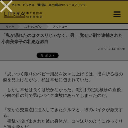
小説、マンガ、ビジネス、週刊誌…本と雑誌のニュース／リテラ
リテラ
スキャンダル
アウトロー
「私が溺れたのはクスリじゃなく、男」 覚せい剤で逮捕された
小向美奈子の壮絶な独白
2015.02.14 10:28
「思いつく限りのベビー用品を次々に上げては、指を折る彼の
姿を見上げながら、私は幸せに包まれていた」
しかし幸せは長くは続かなかった。3度目の定期検診の直後、
小向の目の前で男はバイク事故にあってしまったのだ。
「左から交差点に進入してきたクルマと、彼のバイクが激突す
る。
衝撃で投げ出された彼の身体が、コマ送りのようにゆっくり
と宙を飛んだ」