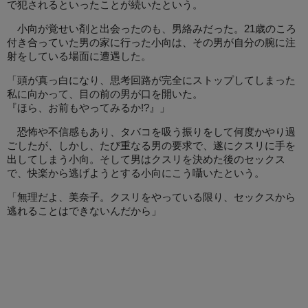
で犯されるといったことが続いたという。
小向が覚せい剤と出会ったのも、男絡みだった。21歳のころ
付き合っていた男の家に行った小向は、その男が自分の腕に注
射をしている場面に遭遇した。
「頭が真っ白になり、思考回路が完全にストップしてしまった
私に向かって、目の前の男が口を開いた。
『ほら、お前もやってみるか!?』」
恐怖や不信感もあり、タバコを吸う振りをして何度かやり過
ごしたが、しかし、たび重なる男の要求で、遂にクスリに手を
出してしまう小向。そして男はクスリを決めた後のセックス
で、快楽から逃げようとする小向にこう囁いたという。
「無理だよ、美奈子。クスリをやっている限り、セックスから
逃れることはできないんだから」