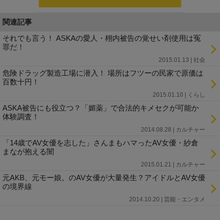
関連記事
それでも言う！ ASKAの愛人・栩内被告の覚せい剤使用は冤
罪だ！
2015.01.13 | 社会
危険ドラッグ製造工場に潜入！ 場所はフツーの民家で原価は
百数十円！
2015.01.10 | くらし
ASKA被告にも役立つ？「媚薬」で合法的キメセクが可能か
体験調査！
2014.08.28 | カルチャー
「14歳でAV女優を志した」さんまもハマったAV女優・紗倉
まなが抱える闇
2015.01.21 | カルチャー
元AKB、元モー娘。のAV女優が大量発生？アイドルとAV女優
の境界線
2014.10.20 | 芸能・エンタメ