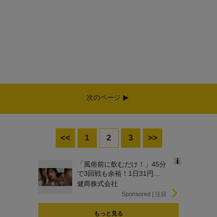
次のページ
<<
1
2
3
>>
「風俗前に飲むだけ！」45分
Ads
で3回戦も余裕！1日31円で
by
朝まで絶好調
健商株式会社
logly
Sponsored
もっと見る