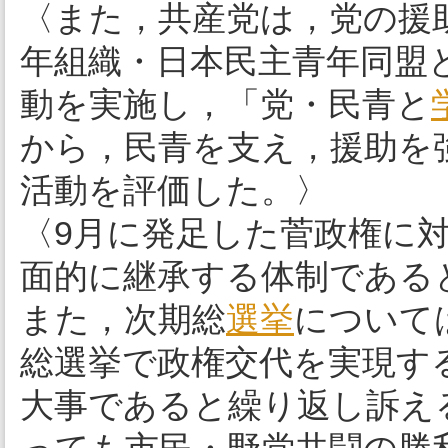
〈また，共産党は，党の援
年組織・日本民主青年同盟
動を実施し，「党・民青と
から，民青を支え，援助を
活動を評価した。〉
〈9月に発足した菅政権に
面的に継承する体制である
また，次期総
選挙
について
総選挙で政権交代を実現す
大事であると繰り返し訴え