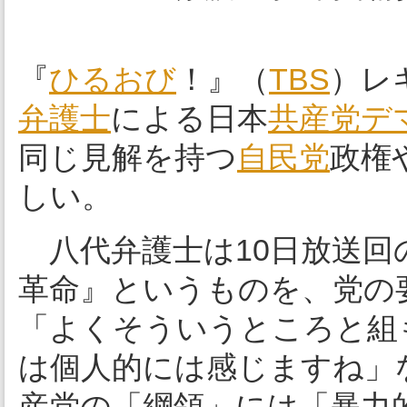
『
ひるおび
！』（
TBS
）レ
弁護士
による日本
共産党
デ
同じ見解を持つ
自民党
政権
しい。
八代弁護士は10日放送回
革命』というものを、党の
「よくそういうところと組
は個人的には感じますね」
産党の「綱領」には「暴力