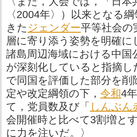
〈また，大会では，「日本共
〈2004年〉）以来となる
きた
ジェンダー
平等社会の
層に寄り添う姿勢を明確に
諸島周辺海域における中国
が深刻化していると指摘し
で同国を評価した部分を削
定や改定綱領の下，
令和
4
て，党員数及び「
しんぶん
会開催時と比べて3割増と
に力を注いだ。〉