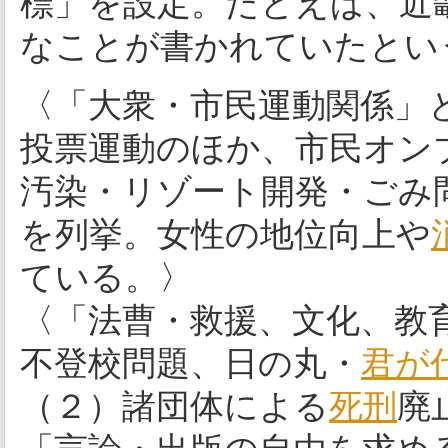
標」を設定。たとえば、近
なことが書かれていたとい
〈「大衆・市民運動関係」
投票運動のほか、市民オン
汚染・リゾート開発・ごみ
を列挙。女性の地位向上や
ている。〉
〈「法曹・救援、文化、教
不登校問題、日の丸・
君が
（２）諸団体による
死刑
廃