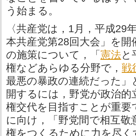
う始まる。
〈共産党は，1月，平成29年
本共産党第28回大会」を開
の施策について，「
憲法
と
権などあらゆる分野で，
戦
最悪の暴政の連続だった」
開するには，野党が政治的
権交代を目指すことが重要
に向け，「野党間で相互敬
権をつくるために力を尽く