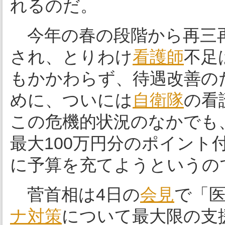
れるのだ。
今年の春の段階から再三再
され、とりわけ
看護師
不足
もかかわらず、待遇改善の
めに、ついには
自衛隊
の看
この危機的状況のなかでも
最大100万円分のポイント
に予算を充てようというの
菅首相は4日の
会見
で「
ナ対策
について最大限の支