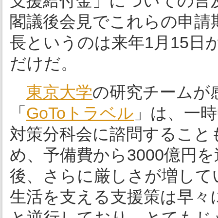
支援給付金」についての言
閣議後会見でこれらの申請
長というのは来年1月15日
だけだ。
東京大学
の研究チームが
「
GoToトラベル
」は、一時
対策分科会に諮問すること
め、予備費から3000億円
後、さらに厳しさが増して
生活を支える支援策は早々
と逆行しており、とてもじ