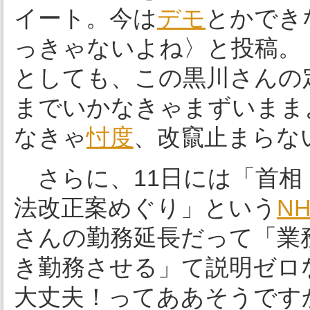
イート。今は
デモ
とかできな
っきゃないよね〉と投稿。
としても、この黒川さんの
までいかなきゃまずいまま
なきゃ
忖度
、改竄止まらな
さらに、11日には「首相
法改正案めぐり」という
N
さんの勤務延長だって「業
き勤務させる」て説明ゼロ
大丈夫！ってああそうです