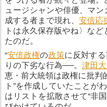
ュージシャンや俳優、マン
成する者まで現れ、
安倍応
トは永久保存版やね〉など
たのだ。
“
安倍政権
の
政策
に反対する
りの下劣な行為──。
津田大
恵・前大統領は政権に批判
ト”を作成していたことが
はリストを拡散させて“非
びかけているのだ。