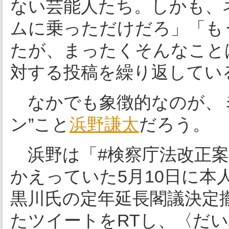
ない芸能人たち。しかも、
ムに乗っただけだろ」「も
たが、まったくそんなこと
対する投稿を繰り返してい
なかでも象徴的なのが、ミ
ン”こと
浜野謙太
だろう。
浜野は「#検察庁法改正案
かえっていた5月10日に
黒川氏の定年延長閣議決定
たツイートをRTし、〈だ