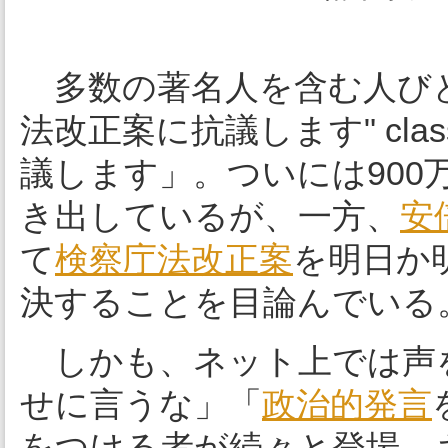
多数の著名人を含む人び
法改正案に抗議します" class="
議します」。ついには90
き出しているが、一方、
安
て
検察庁法改正案
を明日か
決することを目論んでいる
しかも、ネット上では声
せに言うな」「
政治的発言
をつける者が続々と登場。