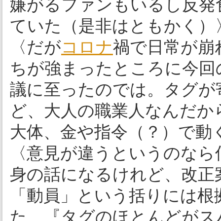
嫌がるファンもいるし反発
ていた（是非はともかく）
〈だが
コロナ
禍で日常が崩
ちが強まったところに今回
議に至ったのでは。タグが
ど、大人の職業人なんだか
大体、金や指令（？）で動
〈意見が違うというのなら
身の話になるけれど、改正
「動員」という括りには根
た、『タグのほとんどがス