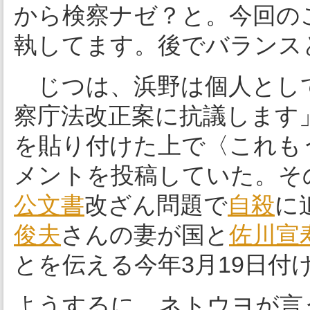
から検察ナゼ？と。今回の
執してます。後でバランス
じつは、浜野は個人としてTw
察庁法改正案に抗議します
を貼り付けた上で〈これも
メントを投稿していた。そ
公文書
改ざん問題で
自殺
に
俊夫
さんの妻が国と
佐川宣
とを伝える今年3月19日付
ようするに、ネトウヨが言