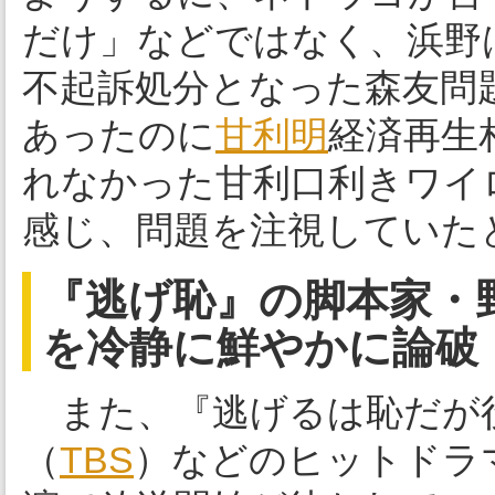
だけ」などではなく、浜野
不起訴処分となった森友問
あったのに
甘利明
経済再生
れなかった甘利口利きワイ
感じ、問題を注視していた
『逃げ恥』の脚本家・
を冷静に鮮やかに論破
また、『逃げるは恥だが
（
TBS
）などのヒットドラ