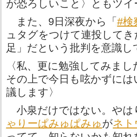
が恐ろしいこと〉ともツイ
また、9日深夜から「
#
ュタグをつけて連投してき
足」だという批判を意識し
〈私、更に勉強してみまし
その上で今日も呟かずには
議します〉
小泉だけではない。やは
ゃりーぱみゅぱみゅ
が
ネト
ってて、知らないかも知れ