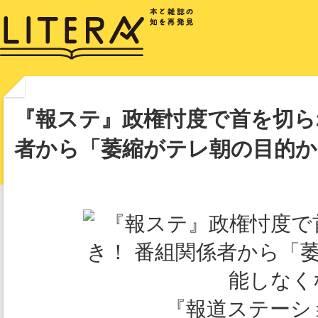
『報ステ』政権忖度で首を切ら
者から「萎縮がテレ朝の目的か