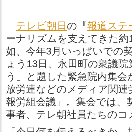
テレビ朝日
の『
報道ステ
ーナリズムを支えてきた約
如、今年3月いっぱいでの
ょう13日、永田町の衆議
う」と題した緊急院内集会
放労連などのメディア関連
報労組会議」。集会では、
事者、テレ朝社員たちのコ
「今日何を伝えるべきか、