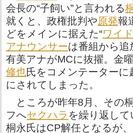
会長の“子飼い”と言われる
就くと、政権批判や
原発
報
どをメインに据えた“
ワイ
アナウンサー
は番組から追
有美アナがMCに抜擢。金
修也
氏をコメンテーターに
にされてしまった。
ところが昨年8月、その桐
フへ
セクハラ
を繰り返して
桐永氏はCP解任となるが