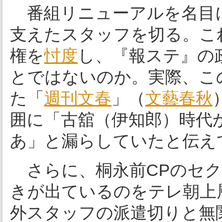
番組リニューアルを名目
支えたスタッフを切る。こ
権を
忖度
し、『報ステ』の
とではないのか。実際、こ
た「
週刊文春
」（
文藝春秋
囲に「古舘（伊知郎）時代
あ」と漏らしていたと伝え
さらに、桐永前CPのセク
きが出ているのをテレ朝上
外スタッフの派遣切りと無