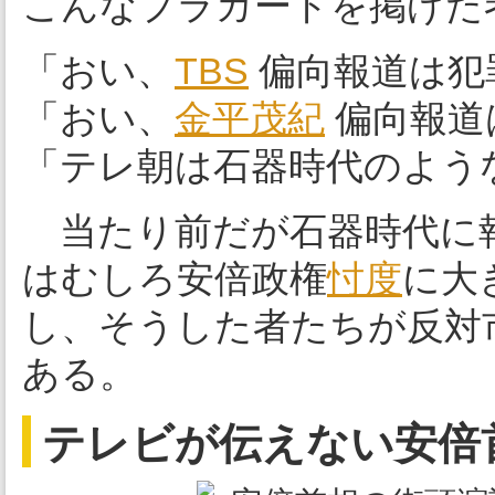
こんなプラカードを掲げた
「おい、
TBS
偏向報道は犯
「おい、
金平茂紀
偏向報道
「テレ朝は石器時代のよう
当たり前だが石器時代に
はむしろ安倍政権
忖度
に大
し、そうした者たちが反対
ある。
テレビが伝えない安倍