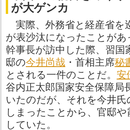
が大ゲンカ
実際、外務省と経産省を巡
が表沙汰になったことがあ
幹事長が訪中した際、習国
邸の
今井尚哉
・首相主席
秘
とされる一件のことだ。
安
谷内正太郎国家安全保障局
いたのだが、それを今井氏
しまったことから、官邸や
していた。