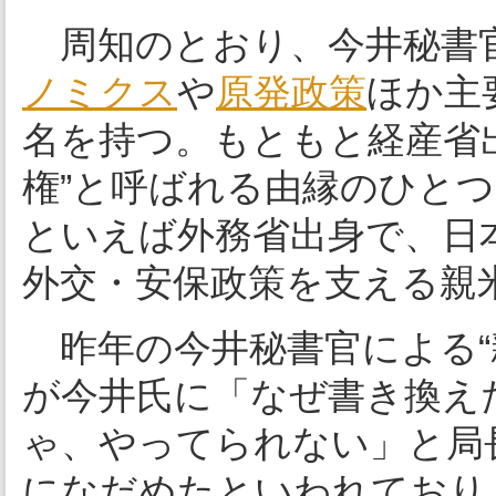
周知のとおり、今井秘書
ノミクス
や
原発
政策
ほか主
名を持つ。もともと経産省
権”と呼ばれる由縁のひと
といえば外務省出身で、日
外交・安保政策を支える親
昨年の今井秘書官による“
が今井氏に「なぜ書き換え
ゃ、やってられない」と局
になだめたといわれており