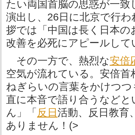
たい両国首脳の思惑が一致し
演出し、26日に北京で行
拶では「中国は長く日本の
改善を必死にアピールして
その一方で、熱烈な
安倍
空気が流れている。安倍首相の
ねぎらいの言葉をかけつつ
直に本音で語り合うなどと
ん」「
反日
活動、反日教育
ありません！(>