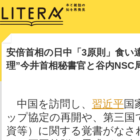
安倍首相の日中「3原則」食い
理”今井首相秘書官と谷内NSC
中国を訪問し、
習近平
国
ップ協定の再開や、第三国
資等）に関する覚書がなさ