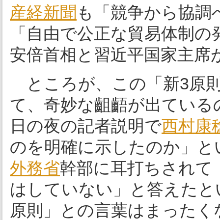
産経新聞
も「競争から協調
「自由で公正な貿易体制の
安倍首相と習近平国家主席
ところが、この「新3原則
て、奇妙な齟齬が出ている
日の夜の記者説明で
西村康
のを明確に示したのか」と
外務省
幹部に耳打ちされて
はしていない」と答えたと
原則」との言葉はまったく