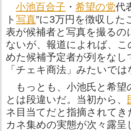
小池百合子
・
希望の党
代
ト
写真
”に3万円を徴収し
表が候補者と写真を撮るの
ないが、報道によれば、こ
めた候補予定者が列をなし
「チェキ商法」みたいでは
もっとも、小池氏と希望の
とは段違いだ。当初から、
ネ目当てだと指摘されてき
カネ集めの実態が次々露呈