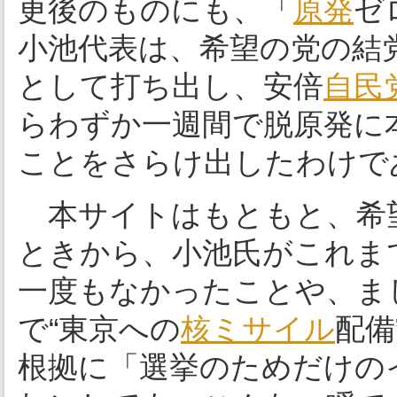
更後のものにも、「
原発
ゼ
小池代表は、希望の党の結
として打ち出し、安倍
自民
らわずか一週間で脱原発に
ことをさらけ出したわけで
本サイトはもともと、希
ときから、小池氏がこれま
一度もなかったことや、ま
で“東京への
核
ミサイル
配備
根拠に「選挙のためだけの