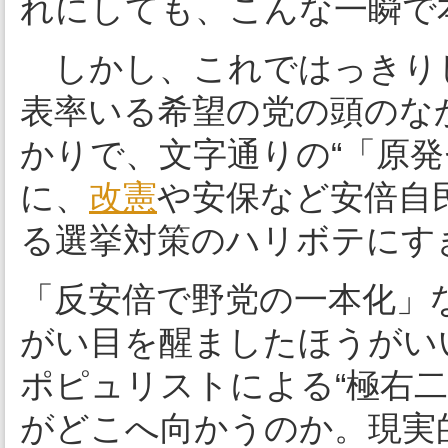
れにしても、こんな一瞬で
しかし、これではっきり
表率いる希望の党の頭のな
かりで、文字通りの“「原発
に、
改憲
や安保など安倍自
る選挙対策のハリボテにす
「反安倍で野党の一本化」
がい目を醒ましたほうがい
ポピュリストによる“極右
がどこへ向かうのか。現実