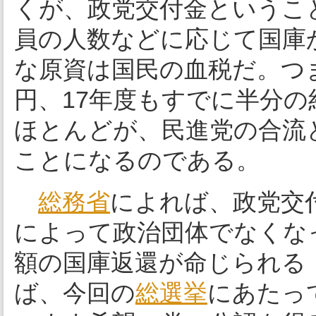
くが、政党交付金というこ
員の人数などに応じて国庫
な原資は国民の血税だ。つま
円、17年度もすでに半分の
ほとんどが、民進党の合流
ことになるのである。
総務省
によれば、政党交
によって政治団体でなくな
額の国庫返還が命じられる
ば、今回の
総選挙
にあたっ