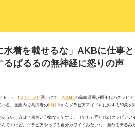
LITERA／リテラ 本と雑誌の
に水着を載せるな」AKBに仕事
するぱるるの無神経に怒りの声
イト！』（
フジテレビ
系）にて、
AKB48
の島崎遥香が同年代のグラビア
ている。番組内で共演者の
田村淳
からグラビアアイドルに対する印象を
かそういう方は全然良い印象なんですよ。（でも）同年代のグラビアア
いんですけど、グラビアやってる自分カワイイみたいな、自分モテるみ