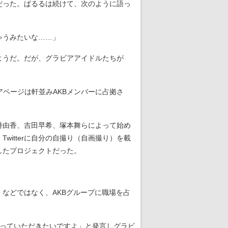
だった。ぱるるは続けて、次のように語っ
ゃうみたいな……」
ようだ。だが、グラビアアイドルたちが
アページは軒並みAKBメンバーに占拠さ
持由香、吉田早希、塚本舞らによって始め
itterに自分の自撮り（自画撮り）を載
したプロジェクトだった。
などではなく、AKBグループに職場を占
っていただきたいですよ」と発言しグラビ