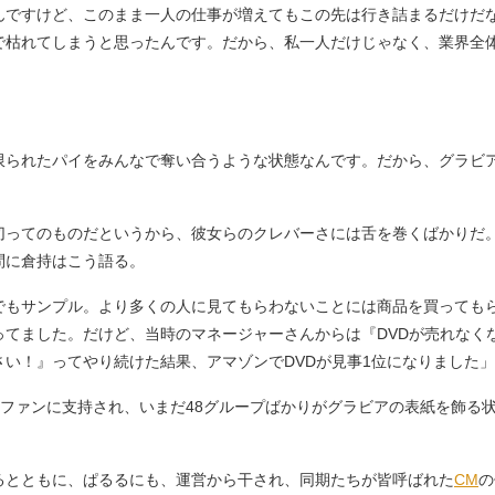
んですけど、このまま一人の仕事が増えてもこの先は行き詰まるだけだ
で枯れてしまうと思ったんです。だから、私一人だけじゃなく、業界全
。
限られたパイをみんなで奪い合うような状態なんです。だから、グラビ
」
ってのものだというから、彼女らのクレバーさには舌を巻くばかりだ
問に倉持はこう語る。
でもサンプル。より多くの人に見てもらわないことには商品を買っても
ってました。だけど、当時のマネージャーさんからは『DVDが売れなく
い！』ってやり続けた結果、アマゾンでDVDが見事1位になりました」
ルファンに支持され、いまだ48グループばかりがグラビアの表紙を飾る
とともに、ぱるるにも、運営から干され、同期たちが皆呼ばれた
CM
の