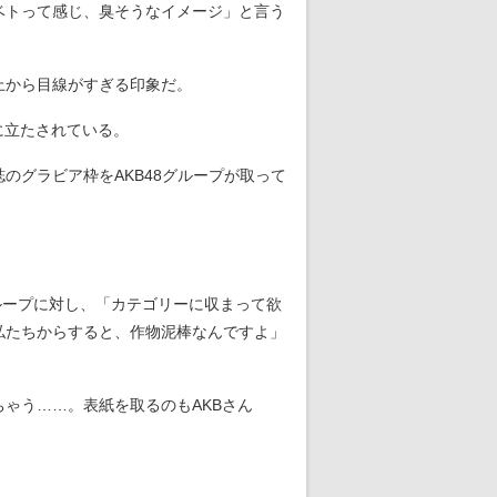
ベトって感じ、臭そうなイメージ」と言う
上から目線がすぎる印象だ。
に立たされている。
グラビア枠をAKB48グループが取って
ループに対し、「カテゴリーに収まって欲
私たちからすると、作物泥棒なんですよ」
ゃう……。表紙を取るのもAKBさん