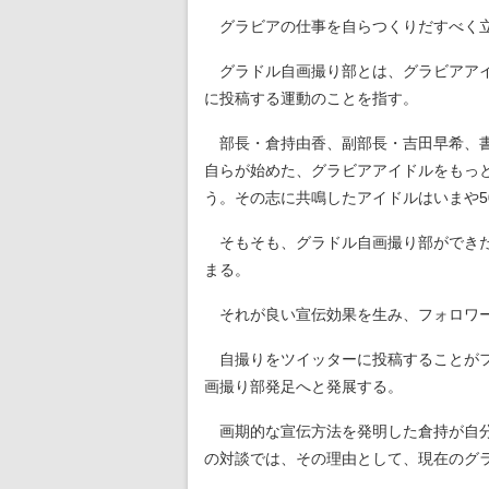
グラビアの仕事を自らつくりだすべく立
グラドル自画撮り部とは、グラビアアイ
に投稿する運動のことを指す。
部長・倉持由香、副部長・吉田早希、書
自らが始めた、グラビアアイドルをもっ
う。その志に共鳴したアイドルはいまや5
そもそも、グラドル自画撮り部ができた
まる。
それが良い宣伝効果を生み、フォロワー数
自撮りをツイッターに投稿することがフ
画撮り部発足へと発展する。
画期的な宣伝方法を発明した倉持が自分ひと
の対談では、その理由として、現在のグ