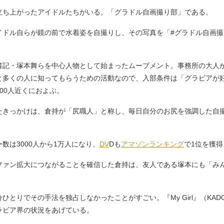
ち上がったアイドルたちがいる。「グラドル自画撮り部」である。
ドル自らが鏡の前で水着姿を自撮りし、その写真を「#グラドル自画撮
記・塚本舞らを中心人物として始まったムーブメント。事務所の大人
と多くの人に知ってもらうための活動なので、入部条件は「グラビアが
00人近くにおよぶ。
きっかけは、倉持が「尻職人」と称し、毎日自分のお尻を強調した自
は3000人から1万人になり、
DV
Dも
アマゾン
ランキング
で1位を獲得
ァン拡大につながることを確信した倉持は、友人である塚本にも「み
りでその手法を独占しなかったことがすごい。『My Girl』（KADOK
ラビア界の状況をあげている。