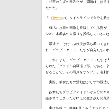
相変わらずの毒舌だが、問題は、ぱるる
たのだ。
「（
Twitter
の）タイムラインで自分を載せち
SNSに水着の画像を投稿している姿が
SNSに水着姿の自撮りを投稿しているの
最近でこそだいぶ状況は落ち着いてきたも
れ、グラビアアイドルたちが自分たちの
これにより、グラビアアイドルたちは人
られた「グラドル自画撮り部」である。雑
せることで、その写真をサンプル、名刺
実際、彼女たちの活動は少しずつ浸透し
彼女たちグラビアアイドルが自分の水着
拠されてしまったがゆえの生き残りの最
実は島崎は、昨年6月にも「グラビアに