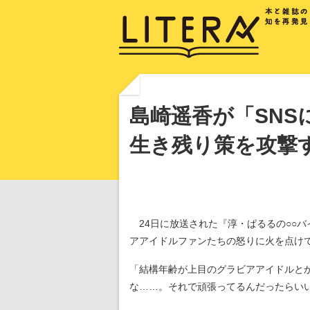
島崎遥香が「SNS
生き残り策を攻撃
24日に放送された『淳・ぱるるの○○バ
アアイドルファンたちの怒りに火を点け
「結構年齢が上目のグラビアアイドルと
な……。それで頑張ってるんだったらい