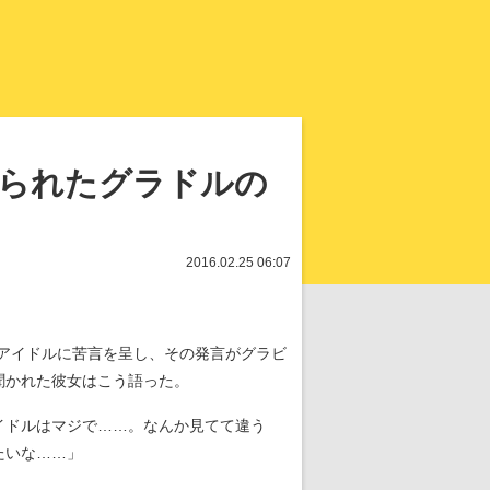
知を再発見
とられたグラドルの
2016.02.25 06:07
アイドルに苦言を呈し、その発言がグラビ
聞かれた彼女はこう語った。
イドルはマジで……。なんか見てて違う
たいな……」