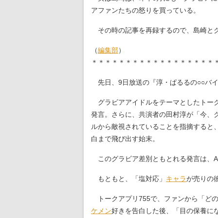
アファンたちの怒りを買っている。
その時の記事を再録するので、島崎とグ
（
編集部
）
＊＊＊＊＊＊＊＊＊＊＊＊＊＊＊＊＊＊
先日、9日放送の『淳・ぱるるの○○バイ
グラビアアイドルをテーマとしたトーク
発言。さらに、共演者の田村淳が「今、グ
ルから敵視されていることを指摘すると
白まで飛び出す始末。
このグラビア差別ともとれる発言は、A
もともと、「塩対応」
キャラ
が売りの
トークアプリ755で、ファンから「どの
ケメン
好きを告白した後、「目の保養に