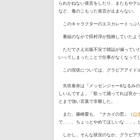
られかねない発言をしたり、またもやテ
など、毒のこもった発言が止まらない。
このキャラクターのエスカレートっぷり
番組のなかで田村淳が指摘していたよう
ただでさえ出版不況で雑誌が減っていた
いってしまったことで仕事がなくなって
この現状については、グラビアアイドル
矢吹春奈は『メッセンジャー&なるみの
しいんですよ」「歌って踊ってれば良か
とまで強い言葉で非難した。
また、篠崎愛も、『ナカイの窓』（
日
で……、ちょっとやめてほしいな……」
しかし、そんな状況のなか、グラビアア