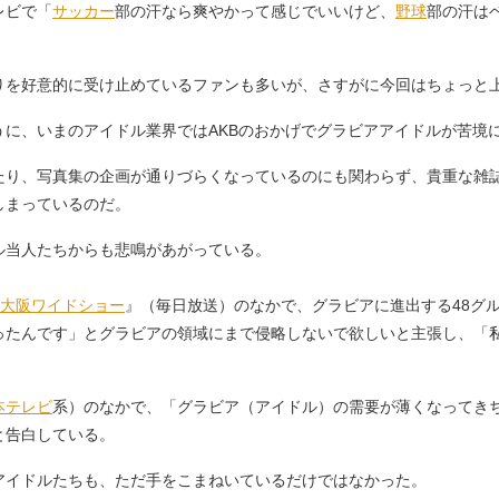
レビで「
サッカー
部の汗なら爽やかって感じでいいけど、
野球
部の汗は
を好意的に受け止めているファンも多いが、さすがに今回はちょっと
に、いまのアイドル業界ではAKBのおかげでグラビアアイドルが苦境
り、写真集の企画が通りづらくなっているのにも関わらず、貴重な雑誌の
しまっているのだ。
当人たちからも悲鳴があがっている。
大阪
ワイドショー
』（毎日放送）のなかで、グラビアに進出する48グ
ったんです」とグラビアの領域にまで侵略しないで欲しいと主張し、「
本テレビ
系）のなかで、「グラビア（アイドル）の需要が薄くなってきち
と告白している。
イドルたちも、ただ手をこまねいているだけではなかった。