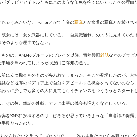
がグラビアアイドルたちにこのような印象を抱くにいたったその理由
ゃうみたいな。Twitterとかで自分の
写真
とか水着の写真とか載せち
、彼女には「女を武器にしている」「自意識過剰」のように見えていた
はそのような理由ではない。
のの、AKB48グループのブレイク以降、青年漫画
雑誌
などのグラビ
仕事場を奪われてしまった状況はご存知の通り。
前に立つ機会そのものが失われてしまった。そこで登場したのが、倉
誌など既存のメディア上で自分をアピールする機会をもてないのなら、Tw
代わりに少しでも多くの人に見てもらうチャンスをつくろうとスタート
、その後、雑誌の連載、テレビ出演の機会も増えるなどしている。
姿をSNSに投稿するのは、ぱるるが思っているような「自意識の発露」
終手段だったのだ。
力を入れたいと思っていないので…」「私も本当だったら本職の方にや