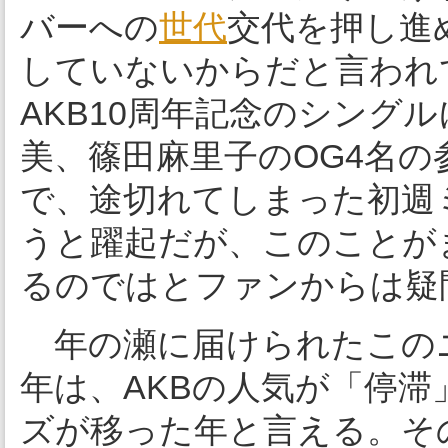
バーへの
世代
交代を押し進
していないからだと言われ
AKB10周年記念のシング
美、篠田麻里子のOG4名
で、途切れてしまった初週
うと躍起だが、このことが
るのではとファンからは疑
年の瀬に届けられたこの
年は、AKBの人気が「停
ズが移った年と言える。そ