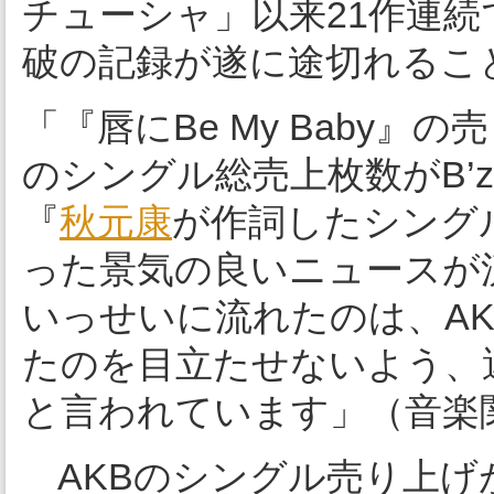
チューシャ」以来21作連
破の記録が遂に途切れるこ
「『唇にBe My Baby』
のシングル総売上枚数がB’
『
秋元康
が作詞したシング
った景気の良いニュースが
いっせいに流れたのは、A
たのを目立たせないよう、
と言われています」（音楽
AKBのシングル売り上げ