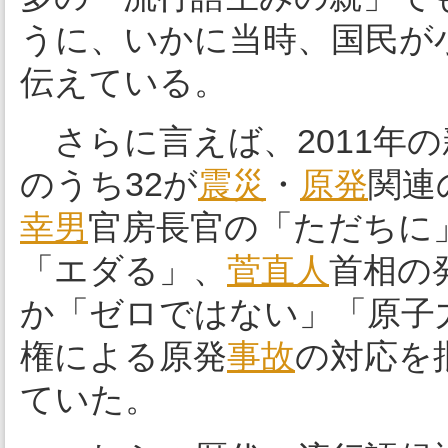
うに、いかに当時、国民が
伝えている。
さらに言えば、2011年の
のうち32が
震災
・
原発
関連
幸男
官房長官の「ただちに
「エダる」、
菅直人
首相の
か「ゼロではない」「原子
権による原発
事故
の対応を
ていた。