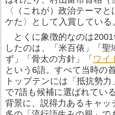
〈（これが）政治テーマと
ケた〉として入賞している
とくに象徴的なのは200
したのは、「米百俵」「聖
ず」「骨太の方針」「
ワイ
という6語。すべて当時の
トップテンには「抵抗勢力
で7語も候補に選ばれてい
背景に、説得力あるキャッ
多の「流行語生みの親」で