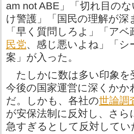
am not ABE」「切れ
け警護」「国民の理解が深
「早く質問しろよ」「アベ
民党
、感じ悪いよね」「シー
案」が入った。
たしかに数は多い印象を
今後の国家運営に深くかか
だ。しかも、各社の
世論調
が安保法制に反対し、さら
急すぎるとして反対してい