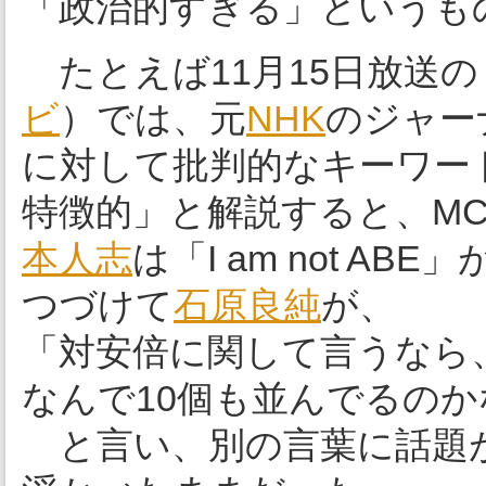
「政治的すぎる」というも
たとえば11月15日放送の
ビ
）では、元
NHK
のジャー
に対して批判的なキーワー
特徴的」と解説すると、M
本人志
は「I am not 
つづけて
石原良純
が、
「対安倍に関して言うなら
なんで10個も並んでるの
と言い、別の言葉に話題