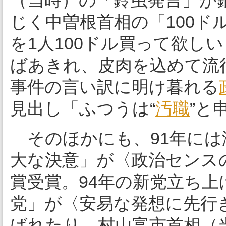
（当時）の「鈴虫発言」が
じく中曽根首相の「100ド
を1人100ドル買って欲し
ばあきれ、皮肉を込めて流
事件の言い訳に明け暮れる
見出し「ふつうは“
汚職
”と
そのほかにも、91年には
大な決意」が〈政治センス
賞受賞。94年の新党立ち
党」が〈安易な発想に先行
ばれたり、村山富市首相（