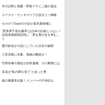
12
市川沙耶と熱愛・野島アナに二股の過去
13
ユースケ・サンタマリアが語るうつ体験
14
セカオワSaoriの小説が直木賞候補に
“男系男子皇位継承”は日本の伝統じゃない！
15
旧皇室典範制定時に「男を尊び女を卑む」
と
16
愛川欽也が小説にしていた出生の秘密
17
三笠宮家に夫妻、母娘の断絶が！
18
竹田恒泰の側近が詐欺逮捕、その裏側には
19
吉高が“私の裸を見て”と迫った男
20
嵐の暴露本出版！メンバーの不仲話も