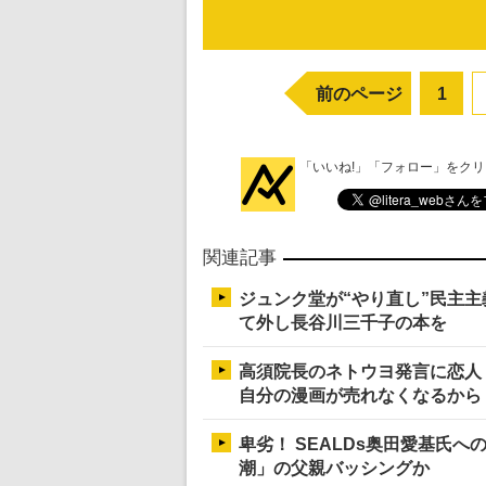
前のページ
1
「いいね!」「フォロー」をク
関連記事
ジュンク堂が“やり直し”民主
て外し長谷川三千子の本を
高須院長のネトウヨ発言に恋人
自分の漫画が売れなくなるから
卑劣！ SEALDs奥田愛基氏
潮」の父親バッシングか