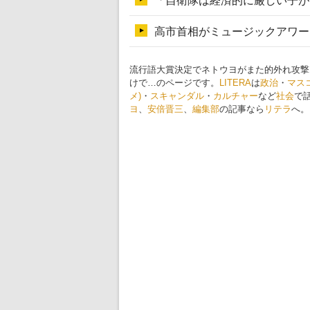
流行語大賞決定でネトウヨがまた的外れ攻撃！
けで…のページです。
LITERA
は
政治
・
マス
メ)
・
スキャンダル
・
カルチャー
など
社会
で
ヨ
、
安倍晋三
、
編集部
の記事なら
リテラ
へ。