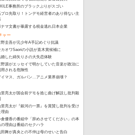
EXILE事務所のブラックぶりがスゴい
高プロ先取り！トンデモ経営者のあり得ない主
張
パナマ文書が暴露する税金逃れ日本企業
チャー
東野圭吾が元少年A手記めぐり抗議
セカオワSaoriの小説が直木賞候補に
結婚した綿矢りさの大失恋体験
星野源がエッセイで明かしていた音楽が政治に
利用される危険性
アイマス、ガルパン…アニメ業界崩壊？
山里亮太が国会前デモを捻じ曲げ解説し批判殺
到
山里亮太が『銀河の一票』を賞賛し批判を受け
た理由
小倉優香の番組中「辞めさせてください」の本
当の理由は番組のセクハラ
浅田舞が真央との不仲は母のせいと告白