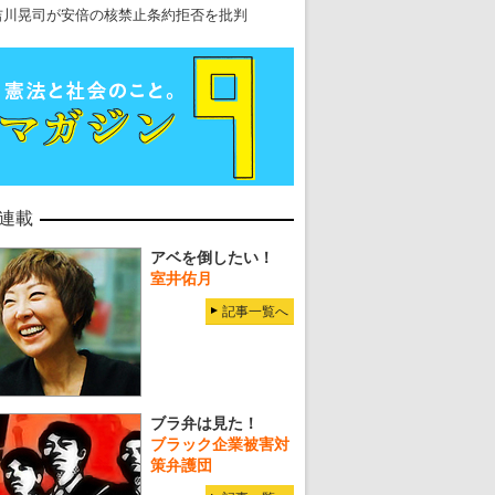
吉川晃司が安倍の核禁止条約拒否を批判
連載
アベを倒したい！
室井佑月
記事一覧へ
ブラ弁は見た！
ブラック企業被害対
策弁護団