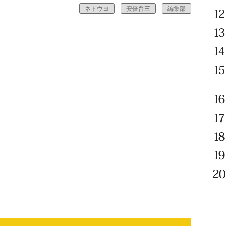
ネトウヨ
安倍晋三
編集部