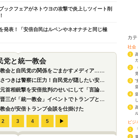
ブックフェアがネトウヨの攻撃で炎上しツイート削
！
を発表！「安倍自民はルペンやネオナチと同じ極
カテ
社会
1
民党と統一教会
特集
2
2
会と自民党の関係をごまかすメディア…民放は有田芳生に発言自粛を要求
つきは警察に圧力！自民党が隠したい安倍元首相と統一教会の深い関係
3
首相銃撃を安倍批判のせいにして「言論封殺」に利用する自民党応援団
4
三が「統一教会」イベントでトランプと演説！同性婚や夫婦別姓を攻撃
5
教会が安倍トランプ会談を仕掛けた
ビジ
1
2