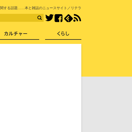
知を再発見
関する話題……本と雑誌のニュースサイト／リテラ
Facebook
feedly
RSS
Twitter
ス
社会
カルチャー
くらし