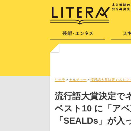
リテラ
>
カルチャー
>
流行語大賞決定でネトウ
流行語大賞決定で
ベスト10 に「ア
「SEALDs」が