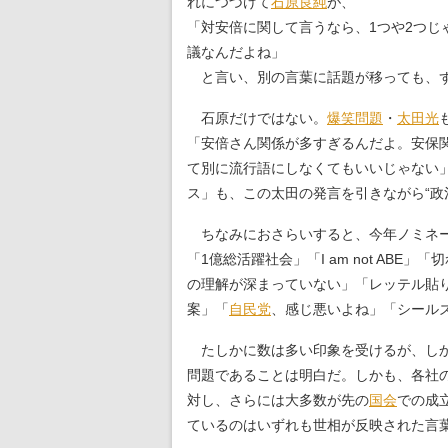
れにつづけて
石原良純
が、
「対安倍に関して言うなら、1つや2つじ
議なんだよね」
と言い、別の言葉に話題が移っても、ず
石原だけではない。
爆笑問題
・
太田光
「安倍さん関係が多すぎるんだよ。安保
て別に流行語にしなくてもいいじゃない」
ス」も、この太田の発言を引きながら“政
ちなみにおさらいすると、今年ノミネー
「1億総活躍社会」「I am not AB
の理解が深まっていない」「レッテル貼
案」「
自民党
、感じ悪いよね」「シール
たしかに数は多い印象を受けるが、しか
問題であることは明白だ。しかも、各社
対し、さらには大多数が先の
国会
での成
ているのはいずれも世相が反映された言