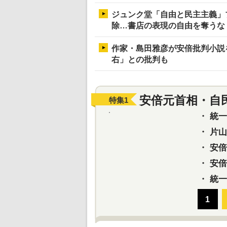
ジュンク堂「自由と民主主義」
除…書店の表現の自由を奪うな
作家・島田雅彦が安倍批判小説
右」との批判も
安倍元首相・自
特集
1
・
統一教
・
片山さ
・
安倍元
・
安倍晋
・
統一