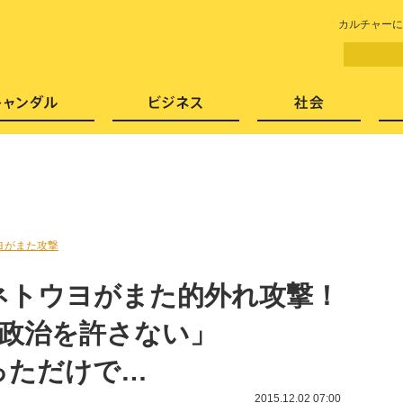
LITERA／リテラ 本と雑誌の
カルチャーに
芸能・エンタメ
スキャンダル
ビジネ
ヨがまた攻撃
ネトウヨがまた的外れ攻撃！
ベ政治を許さない」
入っただけで…
2015.12.02 07:00