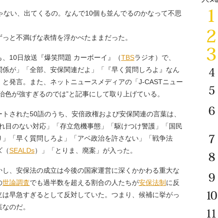
ゃない、出てくるの。なんで10個も並んでるのかなって不思
っと不満げな表情を浮かべたままだった。
も、10日放送『爆笑問題 カーボーイ』（
TBS
ラジオ）で、
関係が」「全部、安保関連だよ」「『早く質問しろよ』なん
と発言。また、ネットニュースメディアの「J-CASTニュー
治色が強すぎるのでは”と記事にして取り上げている。
トされた50語のうち、安倍政権および安保関連の言葉は、
E」「切れ目のない対応」「存立危機事態」「駆けつけ警護」「国民
り」「早く質問しろよ」「アベ政治を許さない」「戦争法
ズ（
SEALDs
）」「とりま、廃案」が入った。
し、安保法の成立は今後の国家運営に深くかかわる重大な
の
世論調査
でも過半数を超える割合の人たちが
安保法制
に反
立は早急すぎるとして反対していた。つまり、候補に挙がっ
葉なのだ。