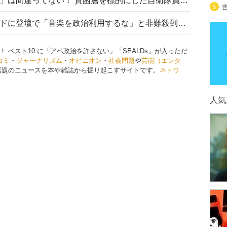
「自衛隊は経済的に厳しい子が」は間違ってない！ 貧困層を標的にした自衛隊員募集、やす子、山上被告も…日本でも進む“経済的徴兵制”
5
高市首相がミュージックアワードに登壇で「音楽を政治利用するな」と非難殺到！ MAJの国策的本質を批判する声も
 ベスト10 に「アベ政治を許さない」「SEALDs」が入っただ
コミ
・
ジャーナリズム
・
オピニオン
・
社会問題
や
芸能（エンタ
話題のニュースを本や雑誌から掘り起こすサイトです。
ネトウ
人気