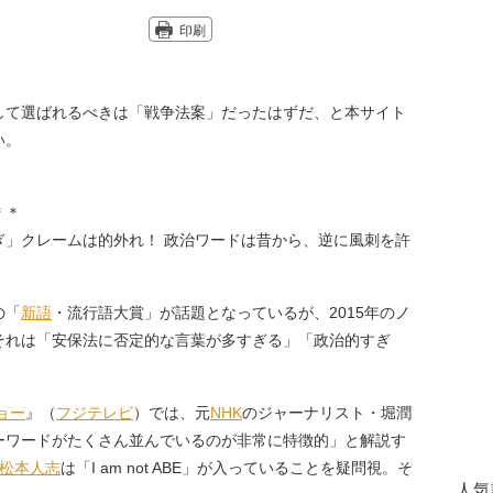
印刷
て選ばれるべきは「戦争法案」だったはずだ、と本サイト
い。
＊＊
ぎ」クレームは的外れ！ 政治ワードは昔から、逆に風刺を許
の「
新語
・流行語大賞」が話題となっているが、2015年のノ
それは「安保法に否定的な言葉が多すぎる」「政治的すぎ
ョー
』（
フジテレビ
）では、元
NHK
のジャーナリスト・堀潤
ーワードがたくさん並んでいるのが非常に特徴的」と解説す
松本人志
は「I am not ABE」が入っていることを疑問視。そ
人気