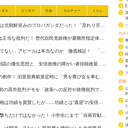
3
ンダル
ビジネス
社会
カルチャー
くらし
4
高市首相の熊本地震避難所視察は北朝鮮並みのプロパガンダだった！「至れり尽くせり」の選ばれた避難所の一方で実態は…
5
カル
〈#ミサイルよりクーラーを〉は正当な批判だ！ 歴代自民党政権が避難所指定体育館へのエアコン設置を遅らせてきた客観的事実
1
2
高市首相の「休んでない」「寝てない」アピールは本当なのか 徹底検証！ 「資料読み込み」「アイロンがけ」も矛盾だらけ…
3
4
相模原事件から10年──植松死刑囚の優生思想と、安倍政権の障がい者排除政策、右派勢力の差別主義との関係を改めて問う
5
“男系男子の皇位継承”は明治期の創作！ 旧皇室典範策定時に「男を尊び女を卑むの慣習、人民の脳髄」とトンデモ論で女性天皇を否定
芸能
1
山里亮太が『DayDay.』で国会前の高市批判デモを「政策への反対や政権批判でない」と捻じ曲げ解説 デモ参加者から批判殺到
2
安倍晋三元首相の命日で高市首相は功績を賞賛したが……功績とは“真逆”の安倍元首相のトンデモ発言を振り返る
3
自衛隊リクルートは貧困層狙い撃ちだけではなかった！ 小学生にまで「自衛官勧誘」目的のパンフレット作成
4