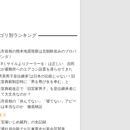
ゴリ別ランキング
高市首相の熊本地震視察は北朝鮮並みのプロパ
東京五輪強行開催特別企画 大ウソだら
ガンダ！
〈#ミサイルよりクーラーを〉は正しい 自民
・
五輪入場行進にすぎやまこういちの曲、杉田水脈のLGB
党が避難所へのエアコン設置を遅らせてきた
・
大ウソだらけの東京五輪！ 安倍・菅・森はどんな嘘を
“男系男子皇位継承”は日本の伝統じゃない！旧
皇室典範制定時に「男を尊び女を卑む」と
・
五輪サッカー・久保建英が南アの陽性者に「僕らに損ではない」
皇室典範改正で「旧宮家男子」を皇位継承者に
・
五輪関係者が入国当日、築地を散歩！
して大丈夫なのか？
高市首相の「休んでない」「寝てない」アピー
・
五輪でIOCラウンジ以外にVIPルーム、広告代理店は物品購入
ルは本当なのか 徹底検証
ネス
「宝塚いじめ裁判」の全記録
電通社員自殺でも弘兼憲史が宴会芸賛美