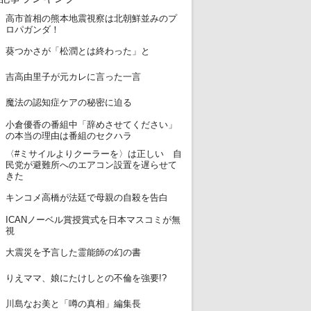
高市首相の熊本地震視察は北朝鮮並みのプ
1
ロパガンダ！
2
葵つかさが「松潤とは終わった」と
3
吉高由里子が元カレに言った一言
4
魔法の認知症ケアの秘密に迫る
小倉優香の番組中「辞めさせてください」
5
の本当の理由は番組のセクハラ
〈#ミサイルよりクーラーを〉は正しい 自
6
民党が避難所へのエアコン設置を遅らせて
きた
7
キンコメ高橋が法廷で母親の自殺を告白
ICANノーベル賞授賞式を日本マスコミが無
8
視
9
大震災を予言した霊能師の幻の書
10
りえママ、娘にたけしとの不倫を強要!?
11
川島なお美と「噂の真相」編集長