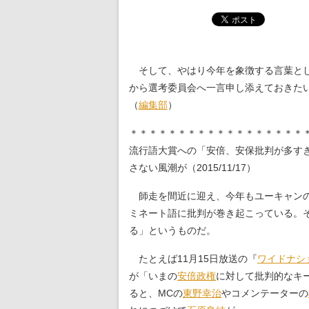
そして、やはり今年を象徴する言葉とし
から選考委員会へ一言申し添えておきた
（
編集部
）
＊＊＊＊＊＊＊＊＊＊＊＊＊＊＊＊＊＊
流行語大賞への「安倍、安保批判が多す
さない風潮が（2015/11/17）
師走を間近に迎え、今年もユーキャン
ミネート語に批判が巻き起こっている。
る」というものだ。
たとえば11月15日放送の『
ワイドナシ
が「いまの
安倍政権
に対して批判的なキ
ると、MCの
東野幸治
やコメンテーターの