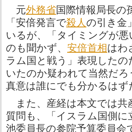
元
外務省
国際情報局長の
「安倍発言で
殺人
の引き金
いるが、「タイミングが悪
のも聞かず、
安倍首相
はわ
ラム国と戦う」表現したの
いたのか疑われて当然だろ
真意は誰にでも分かるはず
また、産経は本文では共
質問も、「イスラム国側に
池委員長の参院予算委員会