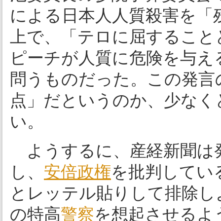
による日本人人質殺害を「
上で、「テロに屈すること
ピーチが人質に危険を与え
問うものだった。この発言
点」だというのか、少なく
い。
ようするに、産経新聞は
し、
安倍政権
を批判してい
とレッテル貼りして排除し
の特高
警察
を想起させるよ