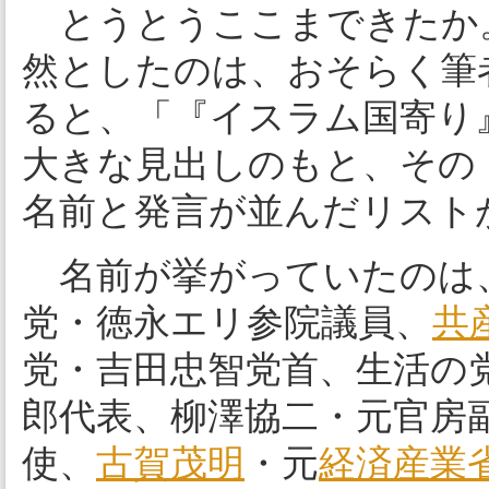
とうとうここまできたか
然としたのは、おそらく筆
ると、「『イスラム国寄り
大きな見出しのもと、その
名前と発言が並んだリスト
名前が挙がっていたのは
党・徳永エリ参院議員、
共
党・吉田忠智党首、生活の
郎代表、柳澤協二・元官房
使、
古賀茂明
・元
経済産業