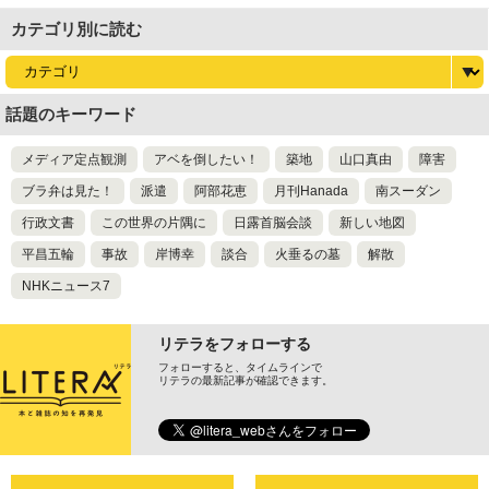
カテゴリ別に読む
話題のキーワード
メディア定点観測
アベを倒したい！
築地
山口真由
障害
ブラ弁は見た！
派遣
阿部花恵
月刊Hanada
南スーダン
行政文書
この世界の片隅に
日露首脳会談
新しい地図
平昌五輪
事故
岸博幸
談合
火垂るの墓
解散
NHKニュース7
リテラをフォローする
フォローすると、タイムラインで
リテラの最新記事が確認できます。