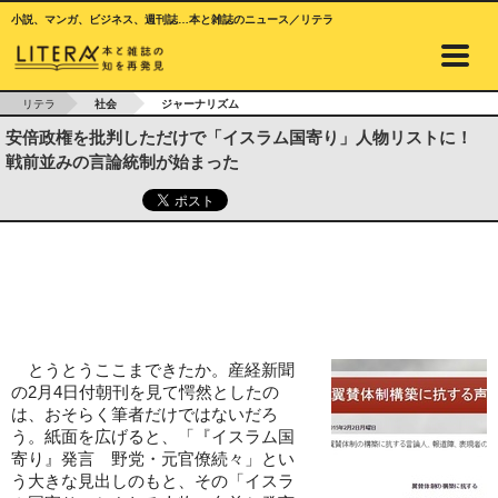
小説、マンガ、ビジネス、週刊誌…本と雑誌のニュース／リテラ
リテラ
社会
ジャーナリズム
安倍政権を批判しただけで「イスラム国寄り」人物リストに！
戦前並みの言論統制が始まった
とうとうここまできたか。産経新聞
の2月4日付朝刊を見て愕然としたの
は、おそらく筆者だけではないだろ
う。紙面を広げると、「『イスラム国
寄り』発言 野党・元官僚続々」とい
う大きな見出しのもと、その「イスラ