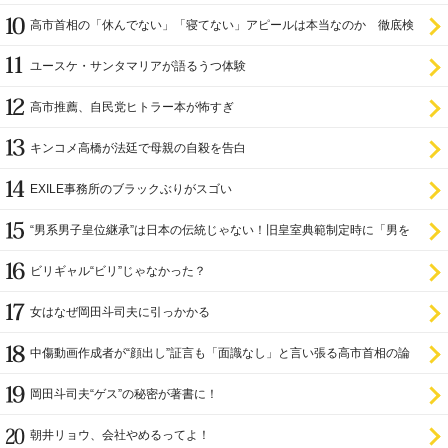
高市首相の「休んでない」「寝てない」アピールは本当なのか 徹底検
証
ユースケ・サンタマリアが語るうつ体験
高市推薦、自民党ヒトラー本が怖すぎ
キンコメ高橋が法廷で母親の自殺を告白
EXILE事務所のブラックぶりがスゴい
“男系男子皇位継承”は日本の伝統じゃない！旧皇室典範制定時に「男を
尊び女を卑む」と
ビリギャル“ビリ”じゃなかった？
女はなぜ岡田斗司夫に引っかかる
中傷動画作成者が“顔出し”証言も「面識なし」と言い張る高市首相の論
理破綻
岡田斗司夫“ゲス”の秘密が著書に！
朝井リョウ、会社やめるってよ！