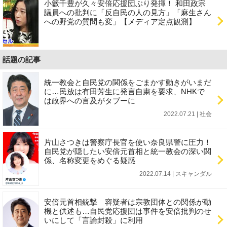
小籔千豊が久々安倍応援団ぶり発揮！ 和田政宗
議員への批判に「反自民の人の見方」「麻生さん
への野党の質問も変」【メディア定点観測】
話題の記事
統一教会と自民党の関係をごまかす動きがいまだ
に…民放は有田芳生に発言自粛を要求、NHKで
は政界への言及がタブーに
2022.07.21 | 社会
片山さつきは警察庁長官を使い奈良県警に圧力！
自民党が隠したい安倍元首相と統一教会の深い関
係、名称変更をめぐる疑惑
2022.07.14 | スキャンダル
安倍元首相銃撃 容疑者は宗教団体との関係が動
機と供述も…自民党応援団は事件を安倍批判のせ
いにして「言論封殺」に利用