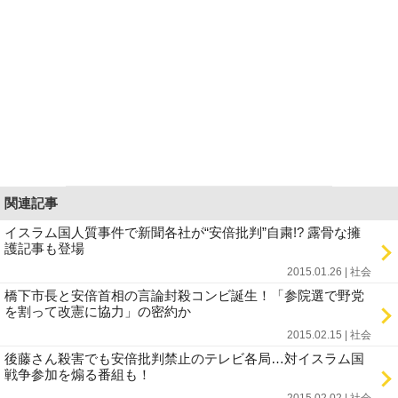
関連記事
イスラム国人質事件で新聞各社が“安倍批判”自粛!? 露骨な擁
護記事も登場
2015.01.26 | 社会
橋下市長と安倍首相の言論封殺コンビ誕生！「参院選で野党
を割って改憲に協力」の密約か
2015.02.15 | 社会
後藤さん殺害でも安倍批判禁止のテレビ各局…対イスラム国
戦争参加を煽る番組も！