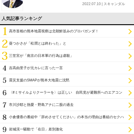
2022.07.10 | スキャンダル
人気記事ランキング
高市首相の熊本地震視察は北朝鮮並みのプロパガンダ！
葵つかさが「松潤とは終わった」と
三笠宮が「南京の日本軍の行為は虐殺」
吉高由里子が元カレに言った一言
震災支援のSMAPが熊本大地震に沈黙
〈#ミサイルよりクーラーを〉は正しい 自民党が避難所へのエアコン
設置を遅らせてきた
市川沙耶と熱愛・野島アナに二股の過去
小倉優香の番組中「辞めさせてください」の本当の理由は番組のセクハ
ラ
岩城滉一騒動で「在日」差別激化