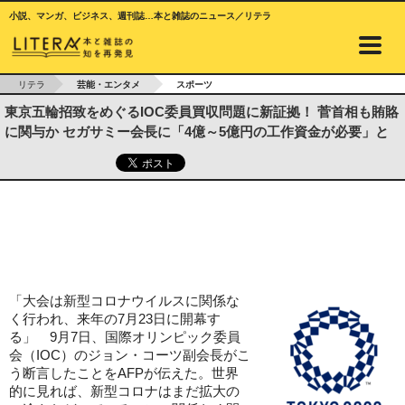
小説、マンガ、ビジネス、週刊誌…本と雑誌のニュース／リテラ
リテラ
芸能・エンタメ
スポーツ
東京五輪招致をめぐるIOC委員買収問題に新証拠！ 菅首相も賄賂
に関与か セガサミー会長に「4億～5億円の工作資金が必要」と
「大会は新型コロナウイルスに関係な
く行われ、来年の7月23日に開幕す
る」 9月7日、国際オリンピック委員
会（IOC）のジョン・コーツ副会長がこ
う断言したことをAFPが伝えた。世界
的に見れば、新型コロナはまだ拡大の