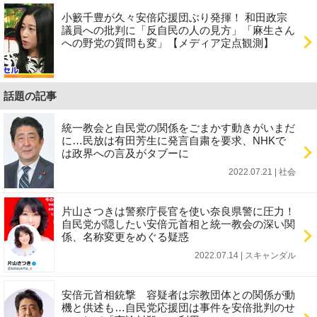
小籔千豊が久々安倍応援団ぶり発揮！ 和田政宗
議員への批判に「反自民の人の見方」「麻生さん
への野党の質問も変」【メディア定点観測】
話題の記事
統一教会と自民党の関係をごまかす動きがいまだ
に…民放は有田芳生に発言自粛を要求、NHKで
は政界への言及がタブーに
2022.07.21 | 社会
片山さつきは警察庁長官を使い奈良県警に圧力！
自民党が隠したい安倍元首相と統一教会の深い関
係、名称変更をめぐる疑惑
2022.07.14 | スキャンダル
安倍元首相銃撃 容疑者は宗教団体との関係が動
機と供述も…自民党応援団は事件を安倍批判のせ