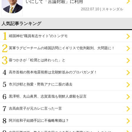
いにして「言論封殺」に利用
2022.07.10 | スキャンダル
人気記事ランキング
靖国神社“職員有志サイト”のトンデモ
英軍ラグビーチームの靖国訪問にイギリスで批判殺到、大問題に！
葵つかさが「松潤とは終わった」と
高市首相の熊本地震視察は北朝鮮並みのプロパガンダ！
市川沙耶と熱愛・野島アナに二股の過去
黒澤明、丸山眞男、志賀直哉も朝鮮人虐殺を証言
吉高由里子が元カレに言った一言
阿川佐和子結婚手記に不倫略奪婚は？