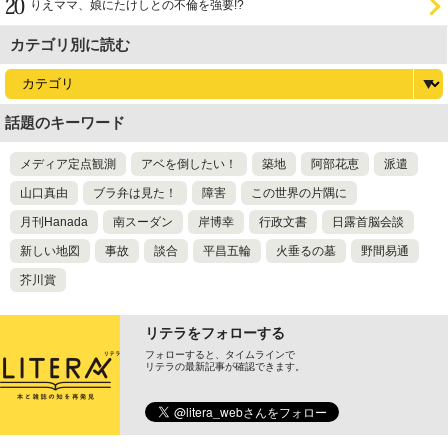
りえママ、娘にたけしとの不倫を強要!?
カテゴリ別に読む
話題のキーワード
メディア定点観測
アベを倒したい！
築地
阿部花恵
派遣
山口真由
ブラ弁は見た！
障害
この世界の片隅に
月刊Hanada
南スーダン
岸博幸
行政文書
日露首脳会談
新しい地図
事故
談合
平昌五輪
火垂るの墓
野間易通
芥川賞
リテラをフォローする
フォローすると、タイムラインで
リテラの最新記事が確認できます。