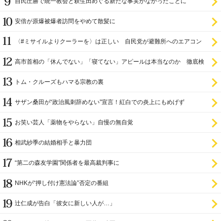
自民圧勝で統一教会と萩生田めぐる新たな事実がなかったことに
安倍が原爆被爆者訪問をやめて散髪に
〈#ミサイルよりクーラーを〉は正しい 自民党が避難所へのエアコン
設置を遅らせてきた
高市首相の「休んでない」「寝てない」アピールは本当なのか 徹底検
証
トム・クルーズもハマる宗教の裏
サザン桑田が“政治風刺辞めない”宣言！紅白での炎上にもめげず
お笑い芸人「薬物をやらない」自慢の無自覚
相武紗季の結婚相手と暴力団
“第二の森友学園”関係者を最高裁判事に
NHKが“押し付け憲法論”否定の番組
辻仁成が告白「彼女に新しい人が…」