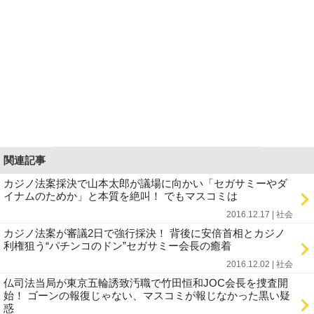
関連記事
カジノ法案採決で山本太郎が議場に向かい「セガサミーやダ
イナムのためか」と本質を絶叫！ でもマスコミは
2016.12.17 | 社会
カジノ法案が審議2日で強行採決！ 背後に安倍首相とカジノ
利権狙う“パチンコのドン”セガサミー会長の癒着
2016.12.02 | 社会
仏司法当局が東京五輪誘致汚職で竹田恒和JOC会長を捜査開
始！ ゴーンの報復じゃない、マスコミが報じなかった黒い疑
惑