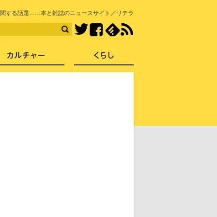
知を再発見
関する話題……本と雑誌のニュースサイト／リテラ
Facebook
feedly
RSS
Twitter
ス
社会
カルチャー
くらし