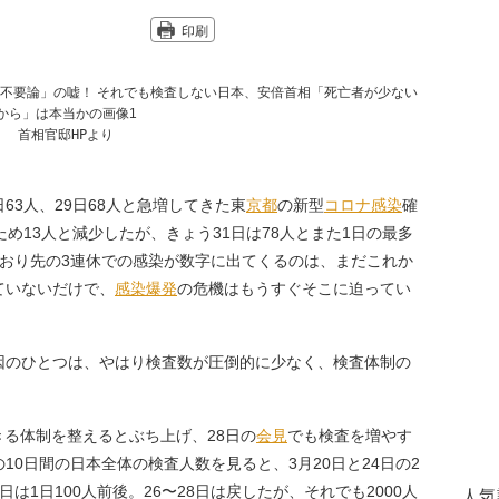
印刷
首相官邸HPより
8日63人、29日68人と急増してきた東
京都
の新型
コロナ
感染
確
め13人と減少したが、きょう31日は78人とまた1日の最多
ており先の3連休での感染が数字に出てくるのは、まだこれか
ていないだけで、
感染爆発
の危機はもうすぐそこに迫ってい
のひとつは、やはり検査数が圧倒的に少なく、検査体制の
きる体制を整えるとぶち上げ、28日の
会見
でも検査を増やす
0日間の日本全体の検査人数を見ると、3月20日と24日の2
日は1日100人前後。26〜28日は戻したが、それでも2000人
人気