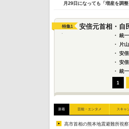
月29日になっても「増産を調
安倍元首相・自
特集
1
・
統一教
・
片山さ
・
安倍元
・
安倍晋
・
統一
新着
芸能・エンタメ
スキャ