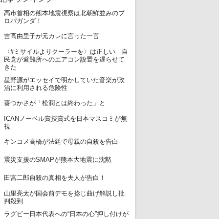
高市首相の熊本地震視察は北朝鮮並みのプ
1
ロパガンダ！
2
吉高由里子が元カレに言った一言
〈#ミサイルよりクーラーを〉は正しい 自
3
民党が避難所へのエアコン設置を遅らせて
きた
星野源がエッセイで明かしていた音楽が政
4
治に利用される危険性
5
葵つかさが「松潤とは終わった」と
ICANノーベル賞授賞式を日本マスコミが無
6
視
7
キンコメ高橋が法廷で母親の自殺を告白
8
震災支援のSMAPが熊本大地震に沈黙
9
田宮二郎自殺の真相を夫人が告白！
山里亮太が国会前デモを捻じ曲げ解説し批
10
判殺到
ラグビー日本代表への“日本の心”押し付けが
11