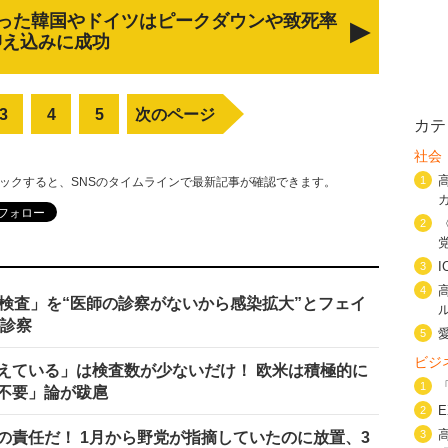
った韓国やドイツはピークダウンや致死率
抑え込みに成功
3
4
5
次のページ
カテ
社会
1
リックすると、SNSのタイムラインで最新記事が確認できます。
2
3
4
ー検査」を“医師の診察がないから感染拡大”とフェイ
が診察
5
ビジ
えている」は検査数が少ないだけ！ 欧米は積極的に
1
不要」論が跋扈
2
3
の責任だ！ 1月から野党が指摘していたのに放置、3