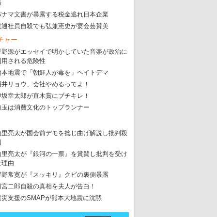
張
パナマ文書が暴露する税金逃れ日本企業
電通社員自殺でも弘兼憲史が宴会芸賛美
チャー
東京五輪強行開催特別企画 大ウソだら
星野源がエッセイで明かしていた音楽が政治に
・
五輪入場行進にすぎやまこういちの曲、杉田水脈のLGB
利用される危険性
熊本地震で「朝鮮人が毒を」ヘイトデマ
・
大ウソだらけの東京五輪！ 安倍・菅・森はどんな嘘を
朝井リョウ、会社やめるってよ！
・
五輪サッカー・久保建英が南アの陽性者に「僕らに損ではない」
伊坂幸太郎が直木賞にブチキレ！
・
五輪関係者が入国当日、築地を散歩！
埼玉は消費文化のトップランナー
・
五輪でIOCラウンジ以外にVIPルーム、広告代理店は物品購入
山里亮太が国会前デモを捻じ曲げ解説し批判殺
到
山里亮太が『銀河の一票』を賞賛し批判を受け
た理由
宇野常寛が『スッキリ』クビの裏側暴露
田宮二郎自殺の真相を夫人が告白！
震災支援のSMAPが熊本大地震に沈黙