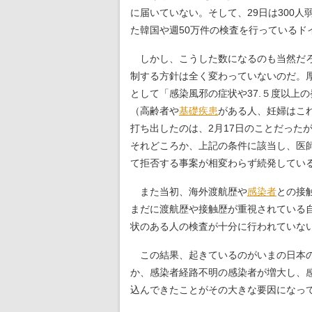
に届いていない。そして、29日は300人
た韓国や週50万件の検査を行っているド
しかし、こうした数になるのも当然だろ
制する方針は全く変わっていないのだ。
として「感染風邪の症状や37.５度以上
（高齢者や
基礎疾患
がある人、妊婦はこ
打ち出したのは、2月17日のことだった
それどころか、上記の条件に該当し、医
て拒否する事案が相変わらず続発してい
また当初、海外渡航歴や
感染者
との接
まだに渡航歴や接触歴が重視されている
状のある人の検査が十分に行われていな
この結果、起きているのがいまの日本の
か、感染者経路不明の感染者が増大し、
込んできたことがその大きな要因になっ