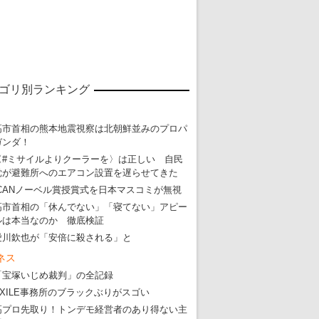
ゴリ別ランキング
高市首相の熊本地震視察は北朝鮮並みのプロパ
ガンダ！
〈#ミサイルよりクーラーを〉は正しい 自民
党が避難所へのエアコン設置を遅らせてきた
ICANノーベル賞授賞式を日本マスコミが無視
高市首相の「休んでない」「寝てない」アピー
ルは本当なのか 徹底検証
愛川欽也が「安倍に殺される」と
ネス
「宝塚いじめ裁判」の全記録
EXILE事務所のブラックぶりがスゴい
高プロ先取り！トンデモ経営者のあり得ない主