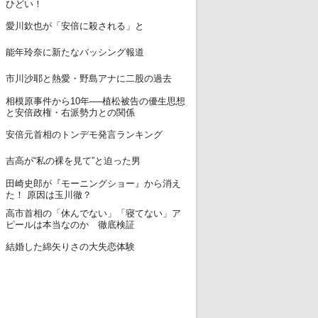
ひどい！
12
愛川欽也が「安倍に殺される」と
13
能年玲奈に新たなバッシング報道
14
市川沙耶と熱愛・野島アナに二股の過去
相模原事件から10年──植松被告の優生思想
15
と安倍政権・右派勢力との関係
16
安倍元首相のトンデモ発言ランキング
17
吉高が“私の裸を見て”と迫った男
田崎史郎が『モーニングショー』から消え
18
た！ 原因は玉川徹？
高市首相の「休んでない」「寝てない」ア
19
ピールは本当なのか 徹底検証
20
結婚した綿矢りさの大失恋体験