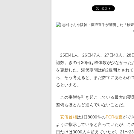
25日41人、26日47人、27日40人、2
認数。きのう30日は検体数が少なかったた
を更新した。潜伏期間は約2週間とされ
ら。そう考えると、まだ数字にあらわれ
るといえる。
この事態を引き起こしている最大の要因
整備もほとんど進んでいないことだ。
安倍首相
は1日8000件の
PCR検査
がで
ように指示していると言っていたが、この1
日だけは3000人を超えていたが、21〜23