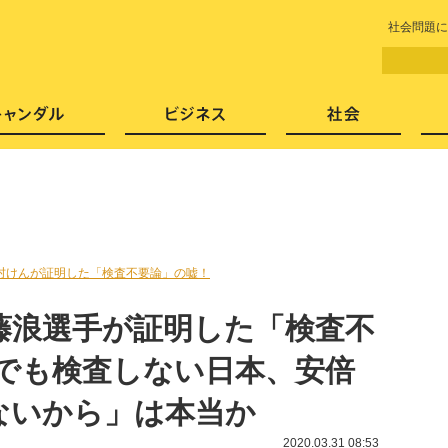
LITERA／リテラ 本と雑誌の
社会問題に
芸能・エンタメ
スキャンダル
ビジネ
村けんが証明した「検査不要論」の嘘！
藤浪選手が証明した「検査不
れでも検査しない日本、安倍
ないから」は本当か
2020.03.31 08:53