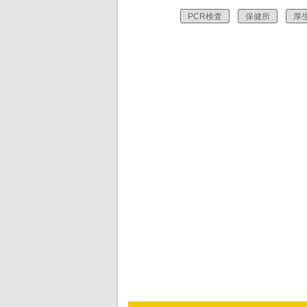
PCR検査
保健所
厚