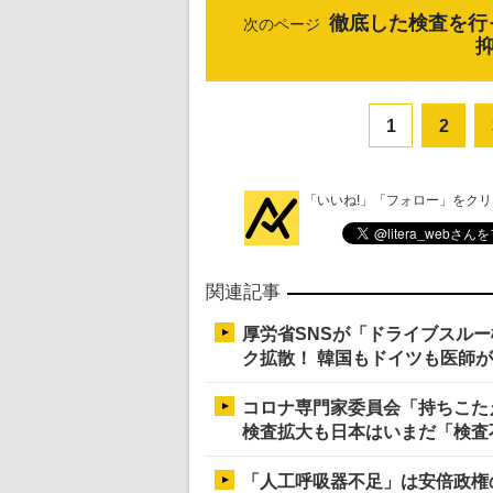
徹底した検査を行
次のページ
1
2
「いいね!」「フォロー」をク
関連記事
厚労省SNSが「ドライブスル
ク拡散！ 韓国もドイツも医師
コロナ専門家委員会「持ちこた
検査拡大も日本はいまだ「検査
「人工呼吸器不足」は安倍政権