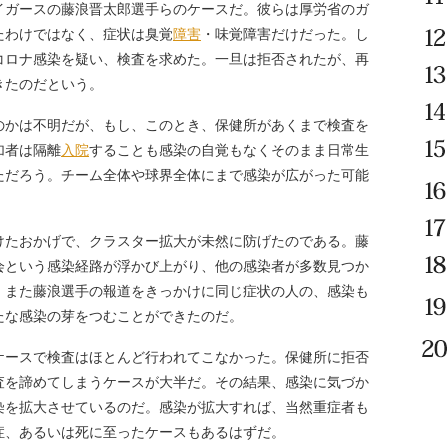
ガースの藤浪晋太郎選手らのケースだ。彼らは厚労省のガ
たわけではなく、症状は臭覚
障害
・味覚障害だけだった。し
コロナ感染を疑い、検査を求めた。一旦は拒否されたが、再
きたのだという。
かは不明だが、もし、このとき、保健所があくまで検査を
加者は隔離
入院
することも感染の自覚もなくそのまま日常生
ただろう。チーム全体や球界全体にまで感染が広がった可能
たおかげで、クラスター拡大が未然に防げたのである。藤
会という感染経路が浮かび上がり、他の感染者が多数見つか
。また藤浪選手の報道をきっかけに同じ症状の人の、感染も
たな感染の芽をつむことができたのだ。
ースで検査はほとんど行われてこなかった。保健所に拒否
査を諦めてしまうケースが大半だ。その結果、感染に気づか
染を拡大させているのだ。感染が拡大すれば、当然重症者も
症、あるいは死に至ったケースもあるはずだ。