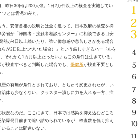
弱、昨日30日は200人強。1日2万件以上の検査を実施してい
イツとは雲泥の差だ。
う。安倍首相の説明とは全く違って、日本政府の検査を抑
厚労省が「帰国者・接触者相談センター」に相談できる目安
の発熱が4日以上続いたり、強い倦怠感や息苦しさがある場合
れらが2日以上つづいた場合）」という厳しすぎるハードルを
が、それから1カ月以上たったいまもこの条件は生きている。
師が検査すべきと判断した場合でも、
保健所
が検査不要とし
る。
触歴の有無が条件とされており、とちゅう変更されたが、い
自治体も少なくない。クラスター潰しに力を入れる一方、症
い。
状況なのだ。ここにきて、日本では感染を抑え込むどころ
感染爆発目前まで追い詰められているが、検査数を低く抑え
ていることは間違いない。