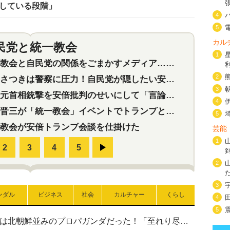
整している段階」
4
5
カル
民党と統一教会
特集
2
1
会と自民党の関係をごまかすメディア…民放は有田芳生に発言自粛を要求
2
つきは警察に圧力！自民党が隠したい安倍元首相と統一教会の深い関係
3
首相銃撃を安倍批判のせいにして「言論封殺」に利用する自民党応援団
4
三が「統一教会」イベントでトランプと演説！同性婚や夫婦別姓を攻撃
5
教会が安倍トランプ会談を仕掛けた
芸能
1
2
3
ンダル
ビジネス
社会
カルチャー
くらし
4
5
高市首相の熊本地震避難所視察は北朝鮮並みのプロパガンダだった！「至れり尽くせり」の選ばれた避難所の一方で実態は…