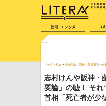
リテラ
>
社会
>
社会問題
>
阪神・藤浪選手や志
志村けんや阪神・
要論」の嘘！ そ
首相「死亡者が少