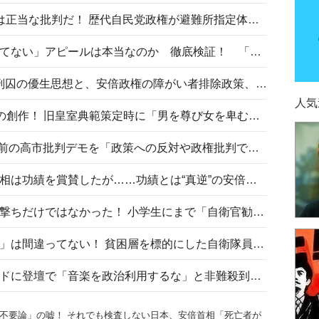
〈#ミサイルよりクーラーを〉は正当な批判だ！ 歴代自民党政権が避難所指定体育館へのエアコン設置を遅らせてきた客観的事実
高市首相の「休んでない」「寝てない」アピールは本当なのか 徹底検証！ 「資料読み込み」「アイロンがけ」も矛盾だらけ…
相模原事件から10年──植松死刑囚の優生思想と、安倍政権の障がい者排除政策、右派勢力の差別主義との関係を改めて問う
人気
“男系男子の皇位継承”は明治期の創作！ 旧皇室典範策定時に「男を尊び女を卑むの慣習、人民の脳髄」とトンデモ論で女性天皇を否定
山里亮太が『DayDay.』で国会前の高市批判デモを「政策への反対や政権批判でない」と捻じ曲げ解説 デモ参加者から批判殺到
安倍晋三元首相の命日で高市首相は功績を賞賛したが……功績とは“真逆”の安倍元首相のトンデモ発言を振り返る
自衛隊リクルートは貧困層狙い撃ちだけではなかった！ 小学生にまで「自衛官勧誘」目的のパンフレット作成
「自衛隊は経済的に厳しい子が」は間違ってない！ 貧困層を標的にした自衛隊員募集、やす子、山上被告も…日本でも進む“経済的徴兵制”
高市首相がミュージックアワードに登壇で「音楽を政治利用するな」と非難殺到！ MAJの国策的本質を批判する声も
不要論」の嘘！ それでも検査しない日本、安倍首相「死亡者が