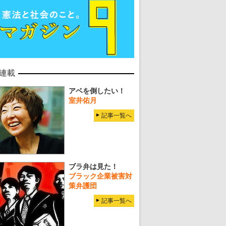
連載
アベを倒したい！
室井佑月
記事一覧へ
ブラ弁は見た！
ブラック企業被害対
策弁護団
記事一覧へ