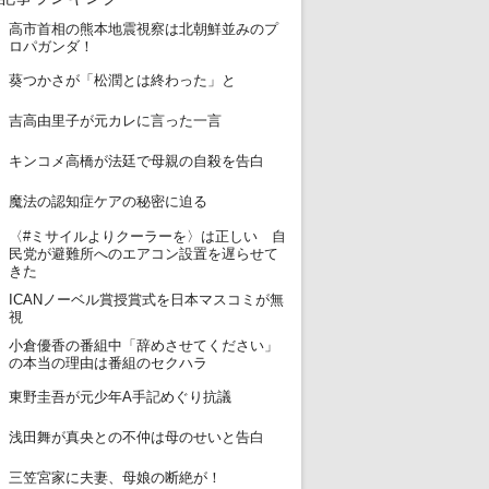
高市首相の熊本地震視察は北朝鮮並みのプ
1
ロパガンダ！
2
葵つかさが「松潤とは終わった」と
3
吉高由里子が元カレに言った一言
4
キンコメ高橋が法廷で母親の自殺を告白
5
魔法の認知症ケアの秘密に迫る
〈#ミサイルよりクーラーを〉は正しい 自
6
民党が避難所へのエアコン設置を遅らせて
きた
ICANノーベル賞授賞式を日本マスコミが無
7
視
小倉優香の番組中「辞めさせてください」
8
の本当の理由は番組のセクハラ
9
東野圭吾が元少年A手記めぐり抗議
10
浅田舞が真央との不仲は母のせいと告白
11
三笠宮家に夫妻、母娘の断絶が！