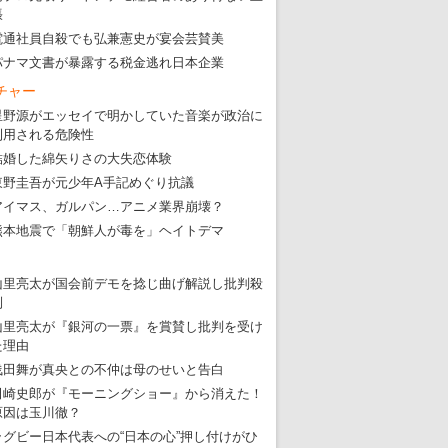
張
電通社員自殺でも弘兼憲史が宴会芸賛美
パナマ文書が暴露する税金逃れ日本企業
チャー
星野源がエッセイで明かしていた音楽が政治に
利用される危険性
結婚した綿矢りさの大失恋体験
東野圭吾が元少年A手記めぐり抗議
東京五輪強行開催特別企画 大ウソだら
アイマス、ガルパン…アニメ業界崩壊？
・
五輪入場行進にすぎやまこういちの曲、杉田水脈のLGB
熊本地震で「朝鮮人が毒を」ヘイトデマ
・
大ウソだらけの東京五輪！ 安倍・菅・森はどんな嘘を
山里亮太が国会前デモを捻じ曲げ解説し批判殺
・
五輪サッカー・久保建英が南アの陽性者に「僕らに損ではない」
到
・
五輪関係者が入国当日、築地を散歩！
山里亮太が『銀河の一票』を賞賛し批判を受け
た理由
・
五輪でIOCラウンジ以外にVIPルーム、広告代理店は物品購入
浅田舞が真央との不仲は母のせいと告白
田崎史郎が『モーニングショー』から消えた！
原因は玉川徹？
ラグビー日本代表への“日本の心”押し付けがひ