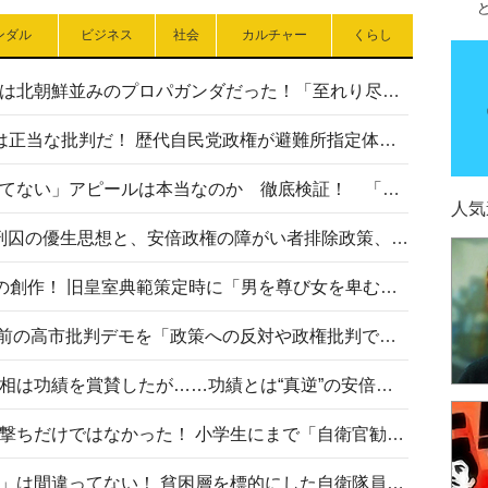
ンダル
ビジネス
社会
カルチャー
くらし
高市首相の熊本地震避難所視察は北朝鮮並みのプロパガンダだった！「至れり尽くせり」の選ばれた避難所の一方で実態は…
〈#ミサイルよりクーラーを〉は正当な批判だ！ 歴代自民党政権が避難所指定体育館へのエアコン設置を遅らせてきた客観的事実
高市首相の「休んでない」「寝てない」アピールは本当なのか 徹底検証！ 「資料読み込み」「アイロンがけ」も矛盾だらけ…
人気
相模原事件から10年──植松死刑囚の優生思想と、安倍政権の障がい者排除政策、右派勢力の差別主義との関係を改めて問う
“男系男子の皇位継承”は明治期の創作！ 旧皇室典範策定時に「男を尊び女を卑むの慣習、人民の脳髄」とトンデモ論で女性天皇を否定
山里亮太が『DayDay.』で国会前の高市批判デモを「政策への反対や政権批判でない」と捻じ曲げ解説 デモ参加者から批判殺到
安倍晋三元首相の命日で高市首相は功績を賞賛したが……功績とは“真逆”の安倍元首相のトンデモ発言を振り返る
自衛隊リクルートは貧困層狙い撃ちだけではなかった！ 小学生にまで「自衛官勧誘」目的のパンフレット作成
「自衛隊は経済的に厳しい子が」は間違ってない！ 貧困層を標的にした自衛隊員募集、やす子、山上被告も…日本でも進む“経済的徴兵制”