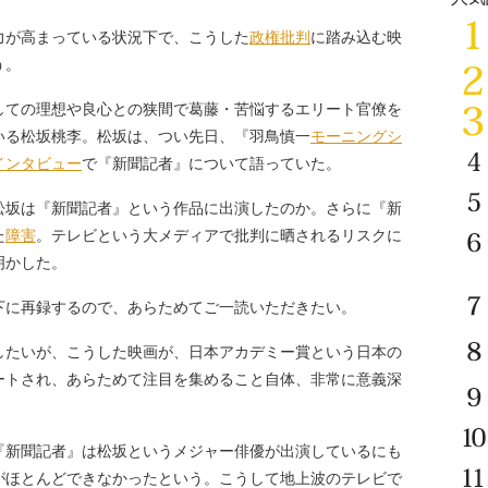
力が高まっている状況下で、こうした
政権批判
に踏み込む映
う。
しての理想や良心との狭間で葛藤・苦悩するエリート官僚を
いる松坂桃李。松坂は、つい先日、『羽鳥慎一
モーニングシ
インタビュー
で『新聞記者』について語っていた。
坂は『新聞記者』という作品に出演したのか。さらに『新
た
障害
。テレビという大メディアで批判に晒されるリスクに
明かした。
に再録するので、あらためてご一読いただきたい。
たいが、こうした映画が、日本アカデミー賞という日本の
ートされ、あらためて注目を集めること自体、非常に意義深
新聞記者』は松坂というメジャー俳優が出演しているにも
がほとんどできなかったという。こうして地上波のテレビで