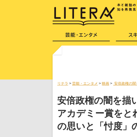
リテラ
>
芸能・エンタメ
>
映画
>
安倍政権の闇
安倍政権の闇を描
アカデミー賞をと
の思いと「忖度」