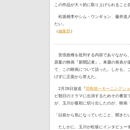
この作品が大々的に取り上げられること
松坂桃李やシム・ウンギョン、藤井道人
たい。
（
編集部
）
………………………………………………
安倍政権を批判する内容でありながら、
原案の映画『新聞記者』。来週の発表が
て、この映画について語った。しかも、
げずに正面から答えた。
2月28日放送『
羽鳥慎一モーニングシ
ビ朝日のドラマに出演するためその番宣
が、玉川が最初に切り出したのが、映画
「以前から気になっていたこと、聞きた
たしかに、玉川が松坂にインタビューす