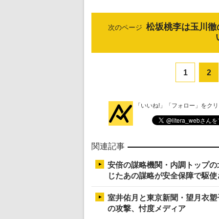
松坂桃李は玉川徹
次のページ
1
2
「いいね!」「フォロー」をク
関連記事
安倍の謀略機関・内調トップの
じたあの謀略が安全保障で駆使
室井佑月と東京新聞・望月衣塑
の攻撃、忖度メディア