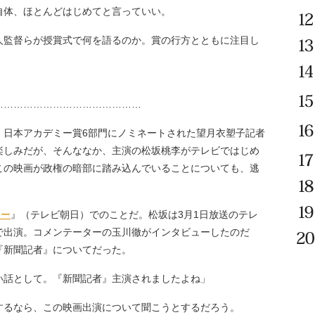
自体、ほとんどはじめてと言っていい。
監督らが授賞式で何を語るのか。賞の行方とともに注目し
………………………………………
日本アカデミー賞6部門にノミネートされた望月衣塑子記者
楽しみだが、そんななか、主演の松坂桃李がテレビではじめ
この映画が政権の暗部に踏み込んでいることについても、逃
ョー
』（テレビ朝日）でのことだ。松坂は3月1日放送のテレ
で出演。コメンテーターの玉川徹がインタビューしたのだ
『新聞記者』についてだった。
い話として。『新聞記者』主演されましたよね」
るなら、この映画出演について聞こうとするだろう。