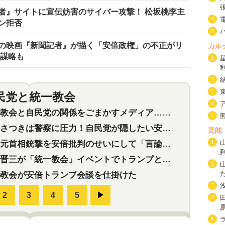
者』サイトに宣伝妨害のサイバー攻撃！ 松坂桃李主
4
ン拒否
5
の映画『新聞記者』が描く「安倍政権」の不正がリ
カル
の謀略も
1
2
3
民党と統一教会
特集
2
4
会と自民党の関係をごまかすメディア…民放は有田芳生に発言自粛を要求
5
つきは警察に圧力！自民党が隠したい安倍元首相と統一教会の深い関係
芸能
首相銃撃を安倍批判のせいにして「言論封殺」に利用する自民党応援団
1
三が「統一教会」イベントでトランプと演説！同性婚や夫婦別姓を攻撃
2
教会が安倍トランプ会談を仕掛けた
3
4
5