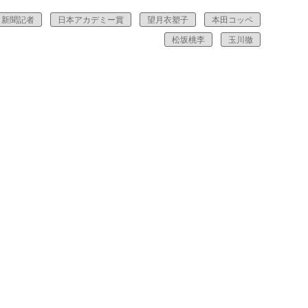
新聞記者
日本アカデミー賞
望月衣塑子
本田コッペ
松坂桃李
玉川徹