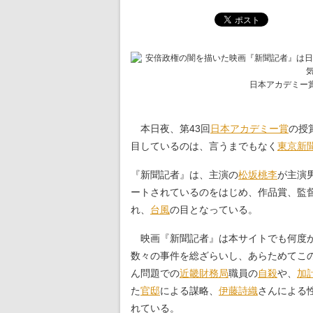
日本アカデミー
本日夜、第43回
日本アカデミー賞
の授
目しているのは、言うまでもなく
東京新
『新聞記者』は、主演の
松坂桃李
が主演
ートされているのをはじめ、作品賞、監
れ、
台風
の目となっている。
映画『新聞記者』は本サイトでも何度か
数々の事件を総ざらいし、あらためてこ
ん問題での
近畿財務局
職員の
自殺
や、
加
た
官邸
による謀略、
伊藤詩織
さんによる
れている。