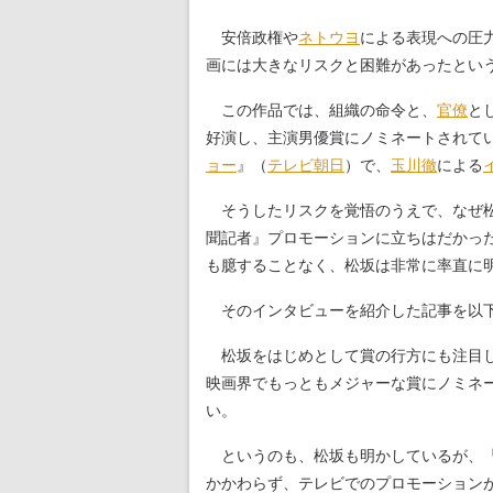
安倍政権や
ネトウヨ
による表現への圧
画には大きなリスクと困難があったとい
この作品では、組織の命令と、
官僚
と
好演し、主演男優賞にノミネートされて
ョー
』（
テレビ朝日
）で、
玉川徹
による
そうしたリスクを覚悟のうえで、なぜ松
聞記者』プロモーションに立ちはだかっ
も臆することなく、松坂は非常に率直に
そのインタビューを紹介した記事を以下
松坂をはじめとして賞の行方にも注目し
映画界でもっともメジャーな賞にノミネ
い。
というのも、松坂も明かしているが、『
かかわらず、テレビでのプロモーション