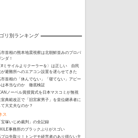
ゴリ別ランキング
高市首相の熊本地震視察は北朝鮮並みのプロパ
ガンダ！
〈#ミサイルよりクーラーを〉は正しい 自民
党が避難所へのエアコン設置を遅らせてきた
高市首相の「休んでない」「寝てない」アピー
ルは本当なのか 徹底検証
ICANノーベル賞授賞式を日本マスコミが無視
皇室典範改正で「旧宮家男子」を皇位継承者に
して大丈夫なのか？
ネス
「宝塚いじめ裁判」の全記録
EXILE事務所のブラックぶりがスゴい
高プロ先取り！トンデモ経営者のあり得ない主