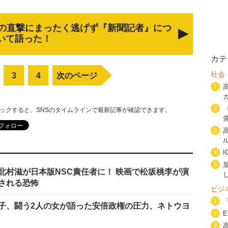
の直撃にまったく逃げず『新聞記者』につ
いて語った！
カテ
社会
3
4
次のページ
1
2
リックすると、SNSのタイムラインで最新記事が確認できます。
3
4
5
北村滋が日本版NSC責任者に！ 映画で松坂桃李が演
される恐怖
ビジ
1
子、闘う2人の女が語った安倍政権の圧力、ネトウヨ
2
3