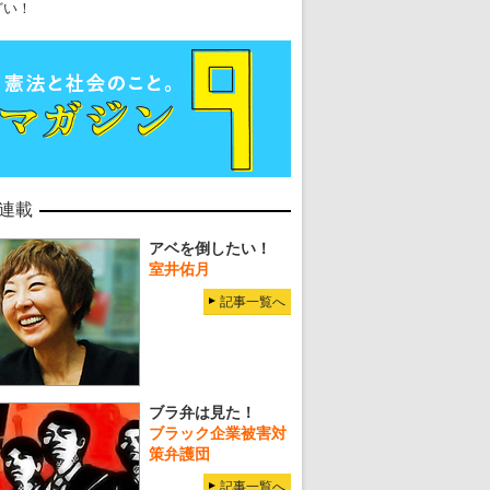
どい！
連載
アベを倒したい！
室井佑月
記事一覧へ
ブラ弁は見た！
ブラック企業被害対
策弁護団
記事一覧へ