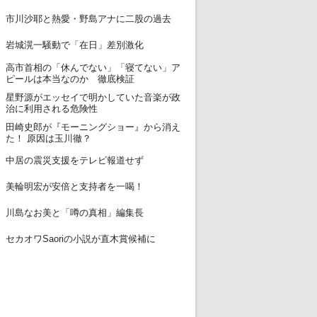
12
市川沙耶と熱愛・野島アナに二股の過去
13
岩城滉一騒動で「在日」差別激化
高市首相の「休んでない」「寝てない」ア
14
ピールは本当なのか 徹底検証
星野源がエッセイで明かしていた音楽が政
15
治に利用される危険性
田崎史郎が『モーニングショー』から消え
16
た！ 原因は玉川徹？
17
中居の震災支援をテレビ報道せず
18
美輪明宏が安倍と支持者を一喝！
19
川島なお美と「噂の真相」編集長
20
セカオワSaoriの小説が直木賞候補に