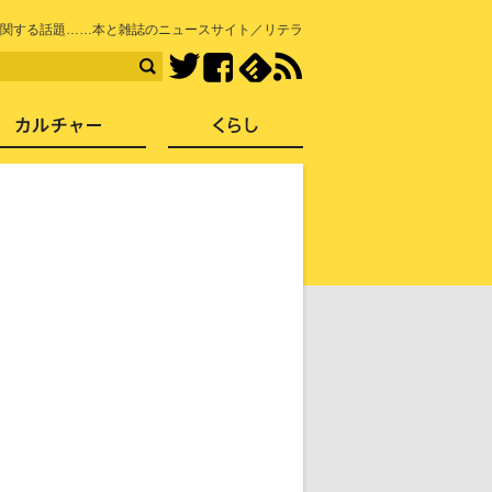
知を再発見
関する話題……本と雑誌のニュースサイト／リテラ
Facebook
feedly
RSS
Twitter
ス
社会
カルチャー
くらし