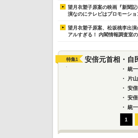
望月衣塑子原案の映画『新聞記
演なのにテレビはプロモーショ
望月衣塑子原案、松坂桃李出演
アルすぎる！ 内閣情報調査室
安倍元首相・自
特集
1
・
統一教
・
片山さ
・
安倍元
・
安倍晋
・
統一