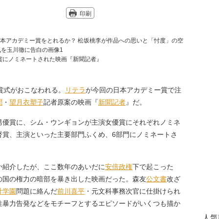
印刷
賞にノミネートされた映画『新聞記者』
賞式がおこなわれる。
リテラ
が今回の日本アカデミー賞で注
聞
・
望月衣塑子
記者原案の映画『
新聞記者
』だ。
男優賞に、シム・ウンギョンが主演女優賞にそれぞれノミネ
督賞、主演といった主要部門ふくめ、6部門にノミネートさ
紹介したが、ここ数年のあいだに
安倍政権
下で起こった
の国の権力の暗部を暴き出した映画だった。森友
公文書
改ざ
計学園
問題に絡んだ
前川喜平
・元文科事務次官に仕掛けられ
性暴力告発などをモチーフとするエピソードがいくつも描か
人気