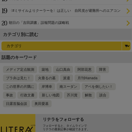
〈#ミサイルよりクーラーを〉は正しい 自民党が避難所へのエアコン
設置を遅らせてきた
朝日の「吉田調書」誤報問題の謀略戦
カテゴリ別に読む
話題のキーワード
メディア定点観測
築地
山口真由
阿部花恵
障害
ブラ弁は見た！
火垂るの墓
派遣
月刊Hanada
この世界の片隅に
岸博幸
南スーダン
アベを倒したい！
事故
行政文書
新しい地図
芥川賞
解散
談合
日露首脳会談
奥田愛基
リテラをフォローする
フォローすると、タイムラインで
リテラの最新記事が確認できます。