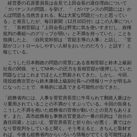
経営委の石原委員長は会見で上田会長の退任理由について
「ガバナンスの問題」を挙げ、「（ガバナンスの問題には）か
んぽ問題も当然含まれる。私は大変な問題だったと思ってい
る」と発言したが、毎日新聞（12月10日付）はこの人事につい
て、「首相官邸は『上田会長は野党に気を使いすぎだし、政権
批判の番組へのグリップが弱い』と不満を持っていた」ことを
指摘した上、〈自民党幹部は「官邸主導の人事」と話し、「官
邸がコントロールしやすい人材をおいたのだろう」と話す〉と
報じている。
こうした日本郵政の問題の背景にある首相官邸と鈴木上級副
社長の関係、そしてNHKへの圧力を首相官邸が後押ししていた
問題などはこれまでほとんど黙殺されてきた。しかし、今回、
現役総務次官から鈴木康雄上級副社長への情報リークが明るみ
になったことで、本格的に追及できる可能性が出てきた。
「総務省内には、人事を菅官房長官に牛耳られて郵政人脈ばか
り重用されていることの不満がくすぶっている。今回の告発も
こうした不満を抱いた総務省の官僚が動いたとの見方もありま
す。また、高市総務相も事務次官更迭の一番の目的は『自分の
責任回避』とはいえ、菅官房長官と折り合いが悪く、裏ではか
なり菅批判をしていると聞く。そう考えると、きちんと取材す
れば、今後も総務省内からいろいろ情報がでてくる可能性はあ