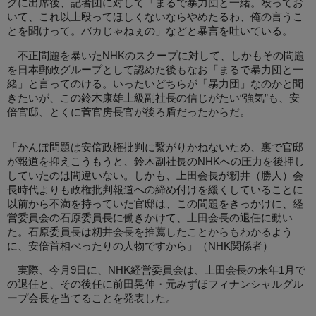
グに出席後、記者団に対して「まるで暴力団と一緒。殴ってお
いて、これ以上殴ってほしくないならやめたるわ、俺の言うこ
とを聞けって。バカじゃねぇの」などと暴言を吐いている。
不正問題を暴いたNHKのスクープに対して、しかもその問題
を日本郵政グループとして認めた後もなお「まるで暴力団と一
緒」と言ってのける。いったいどちらが「暴力団」なのかと聞
きたいが、この鈴木康雄上級副社長の信じがたい“強気”も、安
倍官邸、とくに菅官房長官が後ろ盾だったからだ。
「かんぽ問題は安倍政権批判に繋がりかねないため、裏で官邸
が報道を抑えこうもうと、鈴木副社長のNHKへの圧力を後押し
していたのは間違いない。しかも、上田会長が籾井（勝人）会
長時代よりも政権批判報道への締め付けを緩くしていることに
以前から不満を持っていた官邸は、この問題をきっかけに、経
営委員会の石原委員長に働きかけて、上田会長の退任に動い
た。石原委員長は籾井会長を推薦したことからもわかるよう
に、安倍首相べったりの人物ですから」（NHK関係者）
実際、今月9日に、NHK経営委員会は、上田会長の来年1月で
の退任と、その後任に前田晃伸・元みずほフィナンシャルグル
ープ会長を当てることを発表した。