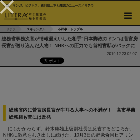
小説、マンガ、ビジネス、週刊誌…本と雑誌のニュース／リテラ
リテラ
スキャンダル
不祥事・トラブル
総務省事務次官が情報漏えいした相手“日本郵政のドン”は菅官房
長官が送り込んだ人物！ NHKへの圧力でも首相官邸がバックに
2019.12.23 02:07
総務省内に菅官房長官が牛耳る人事への不満が！ 高市早苗
総務相も菅には反発
にもかかわらず、鈴木康雄上級副社長は反省するどころか、
NHKに敵意をむき出しに続けた。10月3日の野党合同ヒアリン