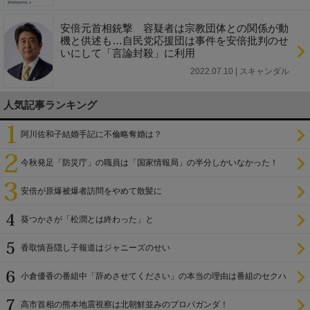
安倍元首相銃撃 容疑者は宗教団体との関係が動
機と供述も…自民党応援団は事件を安倍批判のせ
いにして「言論封殺」に利用
2022.07.10 | スキャンダル
人気記事ランキング
阿川佐和子結婚手記に不倫略奪婚は？
今秋発足「防災庁」の職員は「国家情報局」の半分しかいなかった！
安倍が原爆被爆者訪問をやめて散髪に
葵つかさが「松潤とは終わった」と
香取慎吾隠し子報道はジャニーズのせい
小倉優香の番組中「辞めさせてください」の本当の理由は番組のセクハ
ラ
高市首相の熊本地震視察は北朝鮮並みのプロパガンダ！