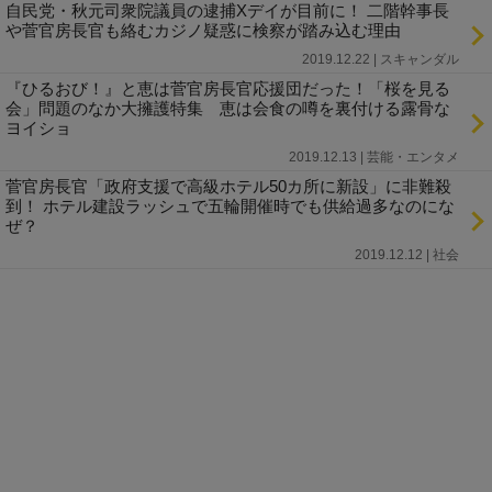
自民党・秋元司衆院議員の逮捕Xデイが目前に！ 二階幹事長
や菅官房長官も絡むカジノ疑惑に検察が踏み込む理由
2019.12.22 | スキャンダル
『ひるおび！』と恵は菅官房長官応援団だった！「桜を見る
会」問題のなか大擁護特集 恵は会食の噂を裏付ける露骨な
ヨイショ
2019.12.13 | 芸能・エンタメ
菅官房長官「政府支援で高級ホテル50カ所に新設」に非難殺
到！ ホテル建設ラッシュで五輪開催時でも供給過多なのにな
ぜ？
2019.12.12 | 社会