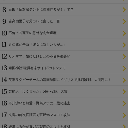
百田「反対派テントに漢和辞典が！」で？
吉高由里子が元カレに言った一言
不倫？谷亮子の意外な肉食遍歴
辻仁成が告白「彼女に新しい人が…」
りえママ、娘にたけしとの不倫を強要!?
靖国神社“職員有志サイト”のトンデモ
英軍ラグビーチームの靖国訪問にイギリスで批判殺到、大問題に！
芸能人「よく言った」5位〜2位、大賞
市川沙耶と熱愛・野島アナに二股の過去
文春の前次官証言で官邸vsマスコミ攻防
綾瀬はるかが毒ガス製造の元兵士を取材