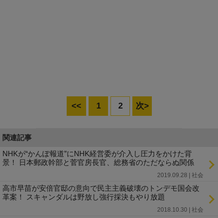
<<
1
2
次>
関連記事
NHKが“かんぽ報道”にNHK経営委が介入し圧力をかけた背
景！ 日本郵政幹部と菅官房長官、総務省のただならぬ関係
2019.09.28 | 社会
高市早苗が安倍官邸の意向で民主主義破壊のトンデモ国会改
革案！ スキャンダルは野放し強行採決もやり放題
2018.10.30 | 社会