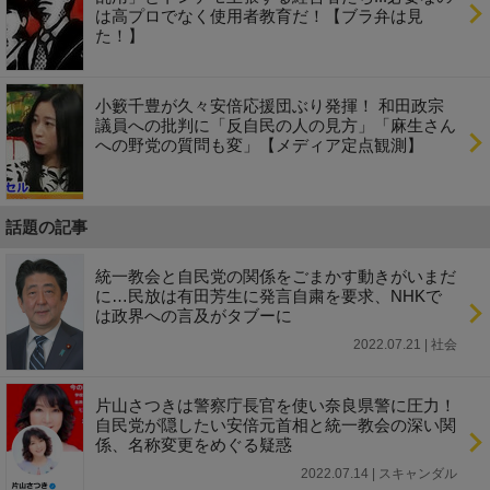
は高プロでなく使用者教育だ！【ブラ弁は見
た！】
小籔千豊が久々安倍応援団ぶり発揮！ 和田政宗
議員への批判に「反自民の人の見方」「麻生さん
への野党の質問も変」【メディア定点観測】
話題の記事
統一教会と自民党の関係をごまかす動きがいまだ
に…民放は有田芳生に発言自粛を要求、NHKで
は政界への言及がタブーに
2022.07.21 | 社会
片山さつきは警察庁長官を使い奈良県警に圧力！
自民党が隠したい安倍元首相と統一教会の深い関
係、名称変更をめぐる疑惑
2022.07.14 | スキャンダル