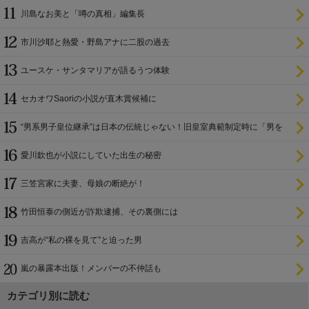
川島なお美と「噂の真相」編集長
市川沙耶と熱愛・野島アナに二股の過去
ユースケ・サンタマリアが語るうつ体験
セカオワSaoriの小説が直木賞候補に
“男系男子皇位継承”は日本の伝統じゃない！旧皇室典範制定時に「男を
尊び女を卑む」と
愛川欽也が小説にしていた出生の秘密
三笠宮家に夫妻、母娘の断絶が！
竹田恒泰の側近が詐欺逮捕、その裏側には
吉高が“私の裸を見て”と迫った男
嵐の暴露本出版！メンバーの不仲話も
カテゴリ別に読む