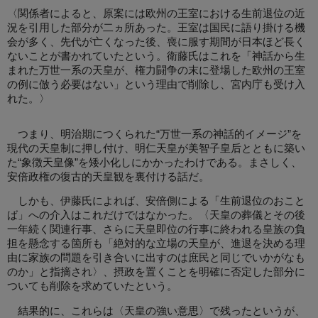
〈関係者によると、原案には欧州の王室における生前退位の近
況を引用した部分が二ヵ所あった。王室は国民に語り掛ける機
会が多く、先代が亡くなった後、喪に服す期間が日本ほど長く
ないことが書かれていたという。衛藤氏はこれを「神話から生
まれた万世一系の天皇が、権力闘争の末に登場した欧州の王室
の例に倣う必要はない」という理由で削除し、宮内庁も受け入
れた。〉
つまり、明治期につくられた“万世一系の神話的イメージ”を
現代の天皇制に押し付け、明仁天皇が美智子皇后とともに築い
た“象徴天皇像”を矮小化しにかかったわけである。まさしく、
安倍政権の復古的天皇観を裏付ける話だ。
しかも、伊藤氏によれば、安倍側による「生前退位のおこと
ば」への介入はこれだけではなかった。〈天皇の葬儀とその後
一年続く関連行事、さらに天皇即位の行事に終われる皇族の負
担を懸念する箇所も「絶対的な立場の天皇が、進退を決める理
由に家族の問題を引き合いに出すのは庶民と同じでいかがなも
のか」と指摘され〉、摂政を置くことを明確に否定した部分に
ついても削除を求めていたという。
結果的に、これらは〈天皇の強い意思〉で残ったというが、