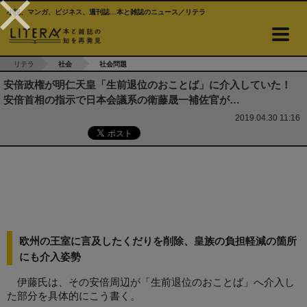
小説、マンガ、ビジネス、週刊誌…本と雑誌のニュース／リテラ
リテラ
社会
社会問題
安倍政権が明仁天皇「生前退位のおことば」に介入していた！
安倍首相の指示で日本会議系の衛藤晟一補佐官が…
2019.04.30 11:16
欧州の王室に言及したくだりを削除、皇族の負担軽減の箇所
にも介入姿勢
伊藤氏は、その安倍周辺が「生前退位のおことば」へ介入し
た部分を具体的にこう書く。