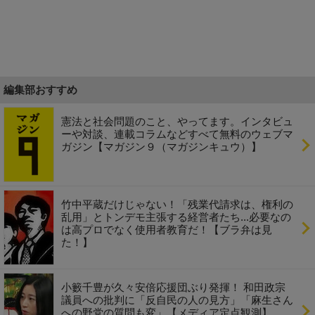
編集部おすすめ
憲法と社会問題のこと、やってます。インタビュ
ーや対談、連載コラムなどすべて無料のウェブマ
ガジン【マガジン９（マガジンキュウ）】
竹中平蔵だけじゃない！「残業代請求は、権利の
乱用」とトンデモ主張する経営者たち...必要なの
は高プロでなく使用者教育だ！【ブラ弁は見
た！】
小籔千豊が久々安倍応援団ぶり発揮！ 和田政宗
議員への批判に「反自民の人の見方」「麻生さん
への野党の質問も変」【メディア定点観測】