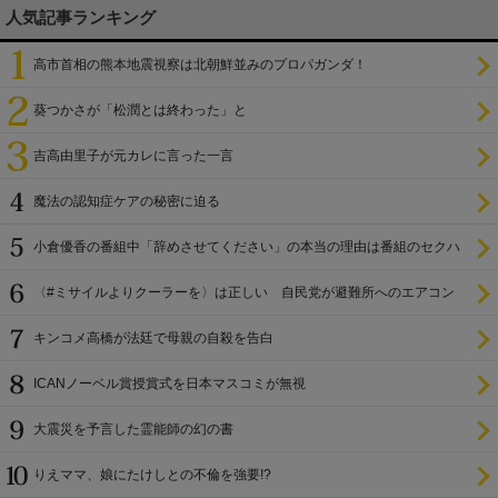
人気記事ランキング
高市首相の熊本地震視察は北朝鮮並みのプロパガンダ！
葵つかさが「松潤とは終わった」と
吉高由里子が元カレに言った一言
魔法の認知症ケアの秘密に迫る
小倉優香の番組中「辞めさせてください」の本当の理由は番組のセクハ
ラ
〈#ミサイルよりクーラーを〉は正しい 自民党が避難所へのエアコン
設置を遅らせてきた
キンコメ高橋が法廷で母親の自殺を告白
ICANノーベル賞授賞式を日本マスコミが無視
大震災を予言した霊能師の幻の書
りえママ、娘にたけしとの不倫を強要!?