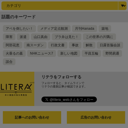
話題のキーワード
アベを倒したい！
メディア定点観測
月刊Hanada
築地
障害
派遣
山口真由
ブラ弁は見た！
この世界の片隅に
阿部花恵
南スーダン
行政文書
事故
解散
日露首脳会談
火垂るの墓
NHKニュース7
新しい地図
平昌五輪
野間易通
談合
リテラをフォローする
フォローすると、タイムラインで
リテラの最新記事が確認できます。
記事へのお問い合わせ
広告のお問い合わせ