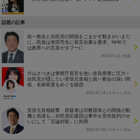
話題の記事
統一教会と自民党の関係をごまかす動きがいまだ
に…民放は有田芳生に発言自粛を要求、NHKで
は政界への言及がタブーに
2022.07.21 | 社会
片山さつきは警察庁長官を使い奈良県警に圧力！
自民党が隠したい安倍元首相と統一教会の深い関
係、名称変更をめぐる疑惑
2022.07.14 | スキャンダル
安倍元首相銃撃 容疑者は宗教団体との関係が動
機と供述も…自民党応援団は事件を安倍批判のせ
いにして「言論封殺」に利用
2022.07.10 | スキャンダル