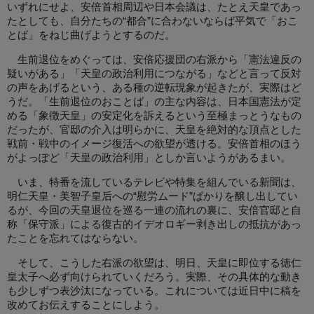
いずれにせよ、安倍首相周辺や日本会議は、たとえ天皇であっ
たとしても、自分たちの“都合”に合わないならば平気で「おこ
とば」をねじ曲げようとするのだ。
生前退位をめぐっては、安倍応援団の右派から「憲法違反の
疑いがある」「天皇の政治利用につながる」などと言って反対
の声をあげるという、ある種の逆転現象が起きたが、実際はど
うだ。「生前退位のおことば」の主な内容は、日本国憲法が定
める「象徴天皇」の安定化を訴えるという至極まっとうなもの
だったが、官邸の介入は明らかに、天皇を絶対的な頂点とした
戦前・戦中のイメージ復活への欲望が透ける。安倍首相のほう
がよっぽど「天皇の政治利用」としか言いようがあるまい。
いま、特番を流しているテレビや特集を組んでいる新聞は、
明仁天皇・美智子皇后への“慰労ムード”ばかりを醸し出してい
るが、今回の天皇退位を巡る一連の流れの裏に、安倍官邸と自
称「保守派」による復古的イデオロギー剥き出しの抵抗があっ
たことを忘れてはならない。
そして、こうした右派の欲望は、明日、天皇に即位する徳仁
皇太子へ必ず向けられていくだろう。実際、その具体的な動き
も少しずつ表沙汰になっている。これについては近日中に稿を
改めてお伝えすることにしよう。