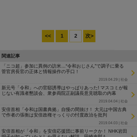
<<
1
2
次>
関連記事
「ニコ超」参加に異例の訪米…“令和おじさん”で調子に乗る
菅官房長官の正体と情報操作の手口！
2019.04.29 | 社会
新元号「令和」への官邸誘導はやっぱりあった! マスコミが報
じない有識者懇談会、衆参両院正副議長意見聴取の内幕
2019.04.04 | 社会
安倍首相「令和は国書典拠」自慢の間抜け！ 大元は中国古典
で作者の張衡は安倍政権そっくりの忖度政治を批判
2019.04.03 | 社会
安倍首相が「令和」を安倍応援団に事前リークか！ NHK岩田
明子が知っていたとしか思えない解説、田崎史郎も…