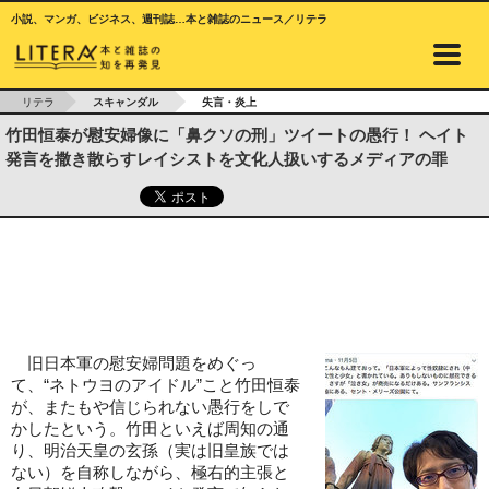
小説、マンガ、ビジネス、週刊誌…本と雑誌のニュース／リテラ
リテラ
スキャンダル
失言・炎上
竹田恒泰が慰安婦像に「鼻クソの刑」ツイートの愚行！ ヘイト
発言を撒き散らすレイシストを文化人扱いするメディアの罪
旧日本軍の慰安婦問題をめぐっ
て、“ネトウヨのアイドル”こと竹田恒泰
が、またもや信じられない愚行をしで
かしたという。竹田といえば周知の通
り、明治天皇の玄孫（実は旧皇族では
ない）を自称しながら、極右的主張と