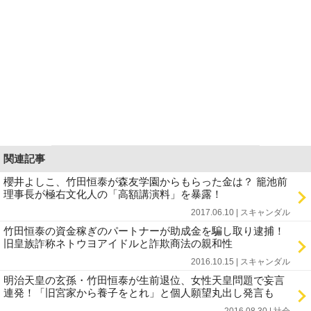
関連記事
櫻井よしこ、竹田恒泰が森友学園からもらった金は？ 籠池前
理事長が極右文化人の「高額講演料」を暴露！
2017.06.10 | スキャンダル
竹田恒泰の資金稼ぎのパートナーが助成金を騙し取り逮捕！
旧皇族詐称ネトウヨアイドルと詐欺商法の親和性
2016.10.15 | スキャンダル
明治天皇の玄孫・竹田恒泰が生前退位、女性天皇問題で妄言
連発！「旧宮家から養子をとれ」と個人願望丸出し発言も