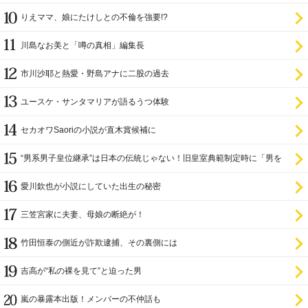
りえママ、娘にたけしとの不倫を強要!?
川島なお美と「噂の真相」編集長
市川沙耶と熱愛・野島アナに二股の過去
ユースケ・サンタマリアが語るうつ体験
セカオワSaoriの小説が直木賞候補に
“男系男子皇位継承”は日本の伝統じゃない！旧皇室典範制定時に「男を
尊び女を卑む」と
愛川欽也が小説にしていた出生の秘密
三笠宮家に夫妻、母娘の断絶が！
竹田恒泰の側近が詐欺逮捕、その裏側には
吉高が“私の裸を見て”と迫った男
嵐の暴露本出版！メンバーの不仲話も