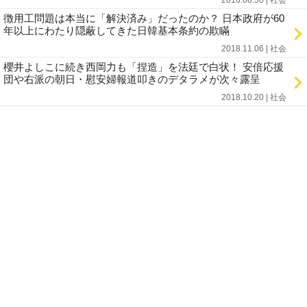
2016.08.30 | 社会
徴用工問題は本当に「解決済み」だったのか？ 日本政府が60
年以上にわたり隠蔽してきた日韓基本条約の欺瞞
2018.11.06 | 社会
櫻井よしこに続き西岡力も「捏造」を法廷で白状！ 安倍応援
団や右派の朝日・慰安婦報道叩きのデタラメが次々露呈
2018.10.20 | 社会