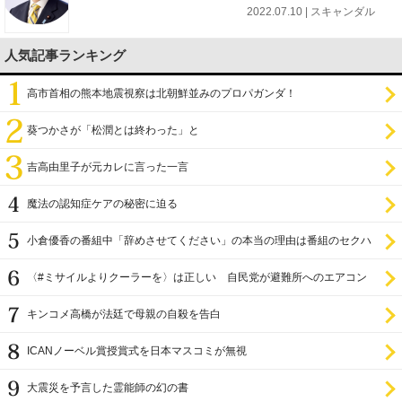
2022.07.10 | スキャンダル
人気記事ランキング
高市首相の熊本地震視察は北朝鮮並みのプロパガンダ！
葵つかさが「松潤とは終わった」と
吉高由里子が元カレに言った一言
魔法の認知症ケアの秘密に迫る
小倉優香の番組中「辞めさせてください」の本当の理由は番組のセクハ
ラ
〈#ミサイルよりクーラーを〉は正しい 自民党が避難所へのエアコン
設置を遅らせてきた
キンコメ高橋が法廷で母親の自殺を告白
ICANノーベル賞授賞式を日本マスコミが無視
大震災を予言した霊能師の幻の書