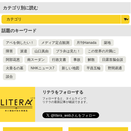
カテゴリ別に読む
話題のキーワード
アベを倒したい！
メディア定点観測
月刊Hanada
築地
障害
派遣
山口真由
ブラ弁は見た！
この世界の片隅に
阿部花恵
南スーダン
行政文書
事故
解散
日露首脳会談
火垂るの墓
NHKニュース7
新しい地図
平昌五輪
野間易通
談合
リテラをフォローする
フォローすると、タイムラインで
リテラの最新記事が確認できます。