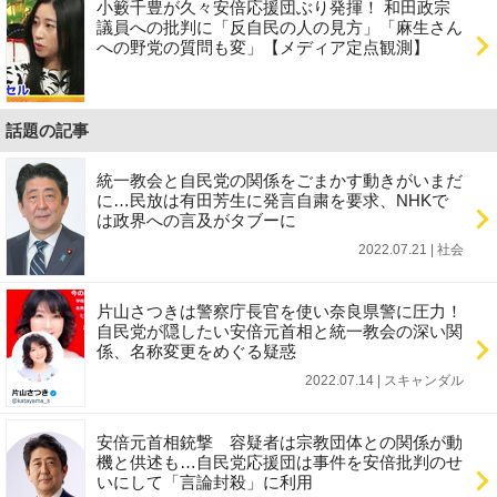
小籔千豊が久々安倍応援団ぶり発揮！ 和田政宗
議員への批判に「反自民の人の見方」「麻生さん
への野党の質問も変」【メディア定点観測】
話題の記事
統一教会と自民党の関係をごまかす動きがいまだ
に…民放は有田芳生に発言自粛を要求、NHKで
は政界への言及がタブーに
2022.07.21 | 社会
片山さつきは警察庁長官を使い奈良県警に圧力！
自民党が隠したい安倍元首相と統一教会の深い関
係、名称変更をめぐる疑惑
2022.07.14 | スキャンダル
安倍元首相銃撃 容疑者は宗教団体との関係が動
機と供述も…自民党応援団は事件を安倍批判のせ
いにして「言論封殺」に利用