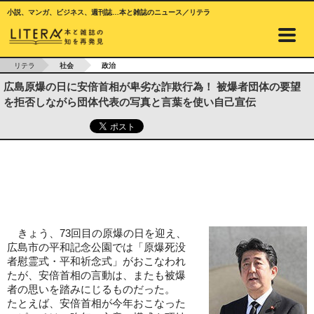
小説、マンガ、ビジネス、週刊誌…本と雑誌のニュース／リテラ
リテラ
社会
政治
広島原爆の日に安倍首相が卑劣な詐欺行為！ 被爆者団体の要望
を拒否しながら団体代表の写真と言葉を使い自己宣伝
きょう、73回目の原爆の日を迎え、
広島市の平和記念公園では「原爆死没
者慰霊式・平和祈念式」がおこなわれ
たが、安倍首相の言動は、またも被爆
者の思いを踏みにじるものだった。
たとえば、安倍首相が今年おこなった