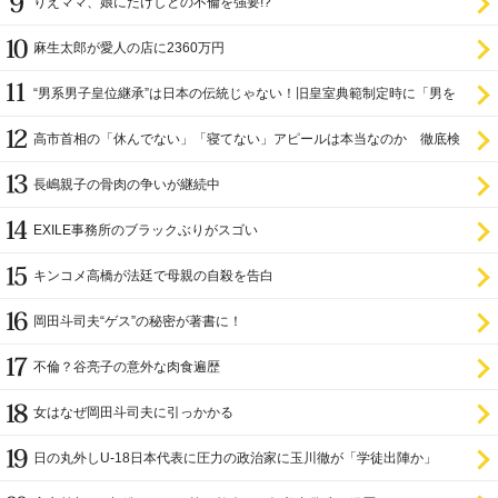
りえママ、娘にたけしとの不倫を強要!?
麻生太郎が愛人の店に2360万円
“男系男子皇位継承”は日本の伝統じゃない！旧皇室典範制定時に「男を
尊び女を卑む」と
高市首相の「休んでない」「寝てない」アピールは本当なのか 徹底検
証
長嶋親子の骨肉の争いが継続中
EXILE事務所のブラックぶりがスゴい
キンコメ高橋が法廷で母親の自殺を告白
岡田斗司夫“ゲス”の秘密が著書に！
不倫？谷亮子の意外な肉食遍歴
女はなぜ岡田斗司夫に引っかかる
日の丸外しU-18日本代表に圧力の政治家に玉川徹が「学徒出陣か」