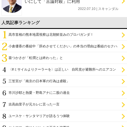
いにして「言論封殺」に利用
2022.07.10 | スキャンダル
人気記事ランキング
高市首相の熊本地震視察は北朝鮮並みのプロパガンダ！
小倉優香の番組中「辞めさせてください」の本当の理由は番組のセクハ
ラ
葵つかさが「松潤とは終わった」と
〈#ミサイルよりクーラーを〉は正しい 自民党が避難所へのエアコン
設置を遅らせてきた
三笠宮が「南京の日本軍の行為は虐殺」
市川沙耶と熱愛・野島アナに二股の過去
吉高由里子が元カレに言った一言
ユースケ・サンタマリアが語るうつ体験