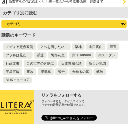
高市首相の“嘘”総まくり！統一教会から領収書偽造、経歴まで
カテゴリ別に読む
話題のキーワード
メディア定点観測
アベを倒したい！
築地
山口真由
障害
ブラ弁は見た！
派遣
阿部花恵
月刊Hanada
南スーダン
行政文書
この世界の片隅に
日露首脳会談
新しい地図
平昌五輪
事故
岸博幸
談合
火垂るの墓
解散
NHKニュース7
リテラをフォローする
フォローすると、タイムラインで
リテラの最新記事が確認できます。