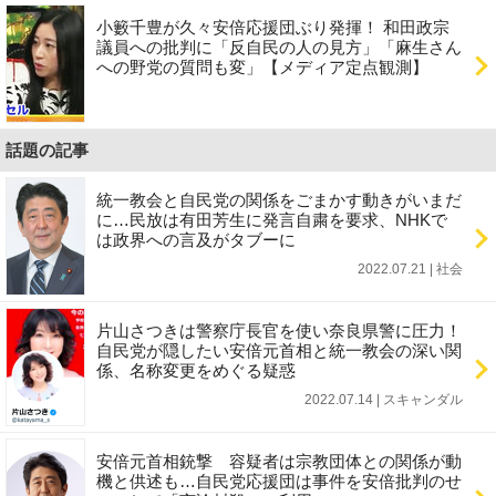
小籔千豊が久々安倍応援団ぶり発揮！ 和田政宗
議員への批判に「反自民の人の見方」「麻生さん
への野党の質問も変」【メディア定点観測】
話題の記事
統一教会と自民党の関係をごまかす動きがいまだ
に…民放は有田芳生に発言自粛を要求、NHKで
は政界への言及がタブーに
2022.07.21 | 社会
片山さつきは警察庁長官を使い奈良県警に圧力！
自民党が隠したい安倍元首相と統一教会の深い関
係、名称変更をめぐる疑惑
2022.07.14 | スキャンダル
安倍元首相銃撃 容疑者は宗教団体との関係が動
機と供述も…自民党応援団は事件を安倍批判のせ