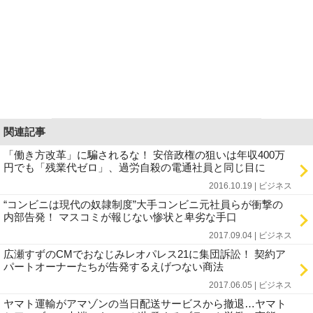
関連記事
「働き方改革」に騙されるな！ 安倍政権の狙いは年収400万
円でも「残業代ゼロ」、過労自殺の電通社員と同じ目に
2016.10.19 | ビジネス
“コンビニは現代の奴隷制度”大手コンビニ元社員らが衝撃の
内部告発！ マスコミが報じない惨状と卑劣な手口
2017.09.04 | ビジネス
広瀬すずのCMでおなじみレオパレス21に集団訴訟！ 契約ア
パートオーナーたちが告発するえげつない商法
2017.06.05 | ビジネス
ヤマト運輸がアマゾンの当日配送サービスから撤退…ヤマト