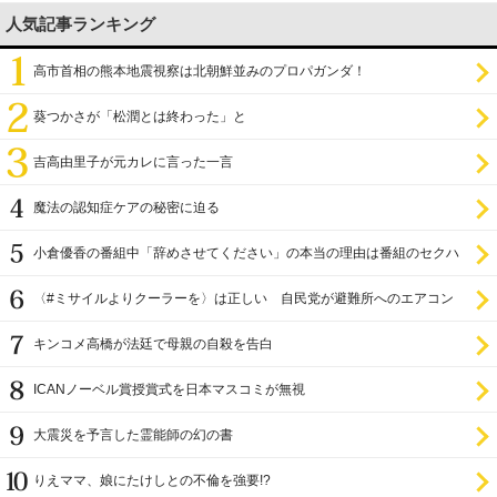
人気記事ランキング
高市首相の熊本地震視察は北朝鮮並みのプロパガンダ！
葵つかさが「松潤とは終わった」と
吉高由里子が元カレに言った一言
魔法の認知症ケアの秘密に迫る
小倉優香の番組中「辞めさせてください」の本当の理由は番組のセクハ
ラ
〈#ミサイルよりクーラーを〉は正しい 自民党が避難所へのエアコン
設置を遅らせてきた
キンコメ高橋が法廷で母親の自殺を告白
ICANノーベル賞授賞式を日本マスコミが無視
大震災を予言した霊能師の幻の書
りえママ、娘にたけしとの不倫を強要!?