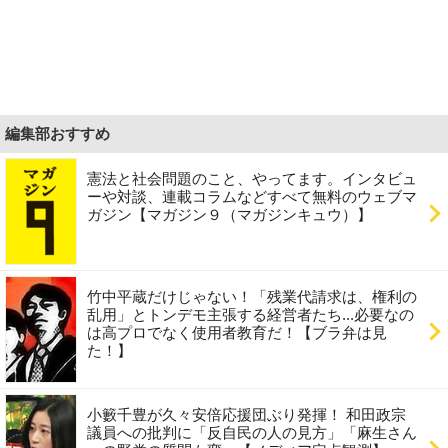
編集部おすすめ
憲法と社会問題のこと、やってます。インタビュ
ーや対談、連載コラムなどすべて無料のウェブマ
ガジン【マガジン９（マガジンキュウ）】
竹中平蔵だけじゃない！「残業代請求は、権利の
乱用」とトンデモ主張する経営者たち...必要なの
は高プロでなく使用者教育だ！【ブラ弁は見
た！】
小籔千豊が久々安倍応援団ぶり発揮！ 和田政宗
議員への批判に「反自民の人の見方」「麻生さん