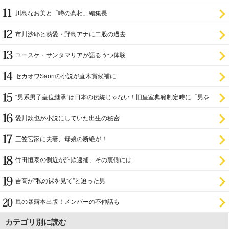
川島なお美と「噂の真相」編集長
市川沙耶と熱愛・野島アナに二股の過去
ユースケ・サンタマリアが語るうつ体験
セカオワSaoriの小説が直木賞候補に
“男系男子皇位継承”は日本の伝統じゃない！旧皇室典範制定時に「男を
尊び女を卑む」と
愛川欽也が小説にしていた出生の秘密
三笠宮家に夫妻、母娘の断絶が！
竹田恒泰の側近が詐欺逮捕、その裏側には
吉高が“私の裸を見て”と迫った男
嵐の暴露本出版！メンバーの不仲話も
カテゴリ別に読む