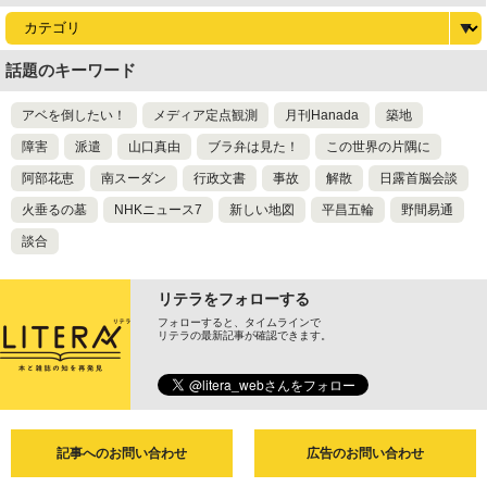
話題のキーワード
アベを倒したい！
メディア定点観測
月刊Hanada
築地
障害
派遣
山口真由
ブラ弁は見た！
この世界の片隅に
阿部花恵
南スーダン
行政文書
事故
解散
日露首脳会談
火垂るの墓
NHKニュース7
新しい地図
平昌五輪
野間易通
談合
リテラをフォローする
フォローすると、タイムラインで
リテラの最新記事が確認できます。
記事へのお問い合わせ
広告のお問い合わせ