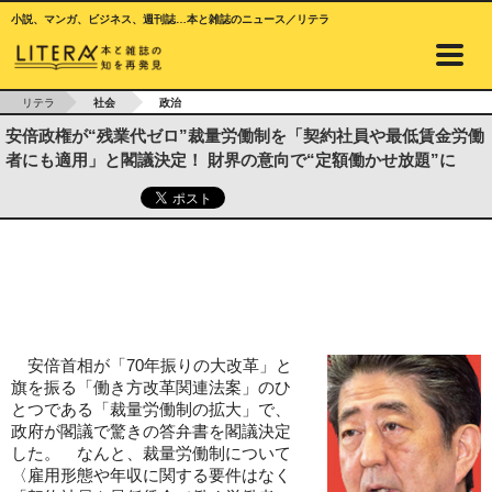
小説、マンガ、ビジネス、週刊誌…本と雑誌のニュース／リテラ
リテラ
社会
政治
安倍政権が“残業代ゼロ”裁量労働制を「契約社員や最低賃金労働
者にも適用」と閣議決定！ 財界の意向で“定額働かせ放題”に
安倍首相が「70年振りの大改革」と
旗を振る「働き方改革関連法案」のひ
とつである「裁量労働制の拡大」で、
政府が閣議で驚きの答弁書を閣議決定
した。 なんと、裁量労働制について
〈雇用形態や年収に関する要件はなく