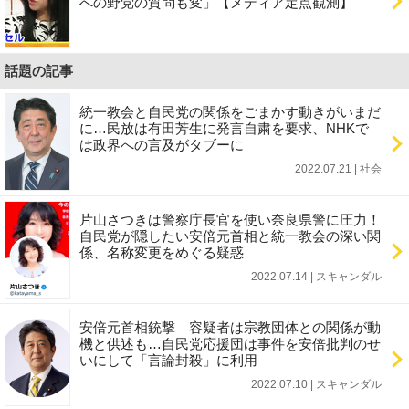
への野党の質問も変」【メディア定点観測】
話題の記事
統一教会と自民党の関係をごまかす動きがいまだ
に…民放は有田芳生に発言自粛を要求、NHKで
は政界への言及がタブーに
2022.07.21 | 社会
片山さつきは警察庁長官を使い奈良県警に圧力！
自民党が隠したい安倍元首相と統一教会の深い関
係、名称変更をめぐる疑惑
2022.07.14 | スキャンダル
安倍元首相銃撃 容疑者は宗教団体との関係が動
機と供述も…自民党応援団は事件を安倍批判のせ
いにして「言論封殺」に利用
2022.07.10 | スキャンダル