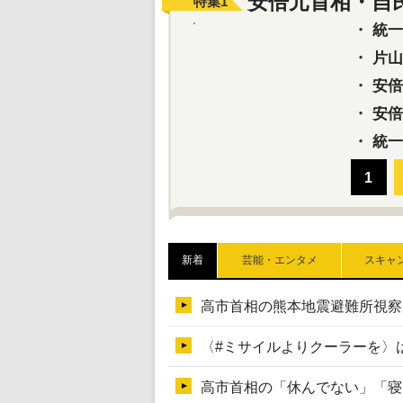
安倍元首相・自
特集
1
・
統一教
・
片山さ
・
安倍元
・
安倍晋
・
統一
新着
芸能・エンタメ
スキャ