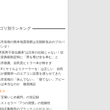
ゴリ別ランキング
高市首相の熊本地震視察は北朝鮮並みのプロパ
ガンダ！
“男系男子皇位継承”は日本の伝統じゃない！旧
皇室典範制定時に「男を尊び女を卑む」と
高市推薦、自民党ヒトラー本が怖すぎ
〈#ミサイルよりクーラーを〉は正しい 自民
党が避難所へのエアコン設置を遅らせてきた
高市首相の「休んでない」「寝てない」アピー
ルは本当なのか 徹底検証
ネス
「宝塚いじめ裁判」の全記録
ベストセラー『7つの習慣』の危険性
EXILE事務所のブラックぶりがスゴい