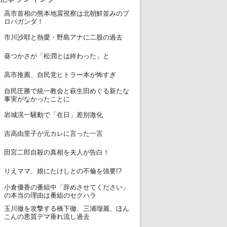
高市首相の熊本地震視察は北朝鮮並みのプ
1
ロパガンダ！
2
市川沙耶と熱愛・野島アナに二股の過去
3
葵つかさが「松潤とは終わった」と
4
高市推薦、自民党ヒトラー本が怖すぎ
自民圧勝で統一教会と萩生田めぐる新たな
5
事実がなかったことに
6
岩城滉一騒動で「在日」差別激化
7
吉高由里子が元カレに言った一言
8
田宮二郎自殺の真相を夫人が告白！
9
りえママ、娘にたけしとの不倫を強要!?
小倉優香の番組中「辞めさせてください」
10
の本当の理由は番組のセクハラ
玉川徹を攻撃する橋下徹、三浦瑠麗、ほん
11
こんの悪質デマ垂れ流し過去