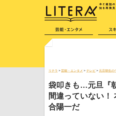
リテラ
>
芸能・エンタメ
>
テレビ
>
元旦朝生の
袋叩きも…元旦『
間違っていない！
合陽一だ