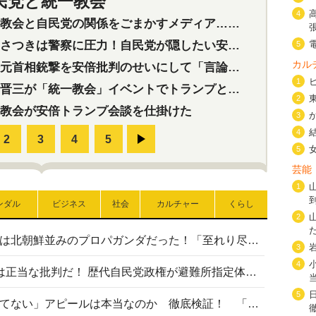
民党と統一教会
特集
2
4
会と自民党の関係をごまかすメディア…民放は有田芳生に発言自粛を要求
つきは警察に圧力！自民党が隠したい安倍元首相と統一教会の深い関係
5
カル
首相銃撃を安倍批判のせいにして「言論封殺」に利用する自民党応援団
1
三が「統一教会」イベントでトランプと演説！同性婚や夫婦別姓を攻撃
2
教会が安倍トランプ会談を仕掛けた
3
4
5
芸能
1
ンダル
ビジネス
社会
カルチャー
くらし
2
高市首相の熊本地震避難所視察は北朝鮮並みのプロパガンダだった！「至れり尽くせり」の選ばれた避難所の一方で実態は…
3
4
〈#ミサイルよりクーラーを〉は正当な批判だ！ 歴代自民党政権が避難所指定体育館へのエアコン設置を遅らせてきた客観的事実
5
高市首相の「休んでない」「寝てない」アピールは本当なのか 徹底検証！ 「資料読み込み」「アイロンがけ」も矛盾だらけ…