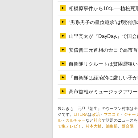
袋叩きも…元旦『朝生』のウーマン村本は全
ジです。
LITERA
は
政治
・
マスコミ
・
ジャー
ル
・
カルチャー
など
社会
で話題のニュースを
で生テレビ！
、
村本大輔
、
編集部
、
落合陽一