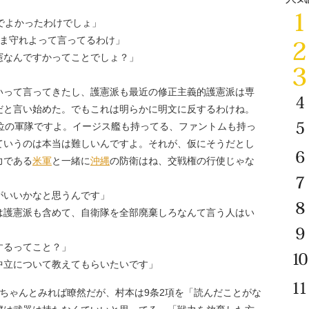
でよかったわけでしょ」
まま守れよって言ってるわけ」
憲なんですかってことでしょ？」
いって言ってきたし、護憲派も最近の修正主義的護憲派は専
だと言い始めた。でもこれは明らかに明文に反するわけね。
5位の軍隊ですよ。イージス艦も持ってる、ファントムも持っ
ていうのは本当は難しいんですよ。それが、仮にそうだとし
力である
米軍
と一緒に
沖縄
の防衛はね、交戦権の行使じゃな
がいいかなと思うんです」
は護憲派も含めて、自衛隊を全部廃棄しろなんて言う人はい
するってこと？」
中立について教えてもらいたいです」
ちゃんとみれば瞭然だが、村本は9条2項を「読んだことがな