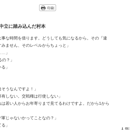
印刷
中立に踏み込んだ村本
大事な時間を借ります。どうしても気になるから。その『違
すみません、そのレベルからちょっと」
……」
るの？」
いる」
はそうなんですよ！」
保有しない。交戦権は行使しない」
れは若い人からお年寄りまで見てるわけですよ。だから1から
が軍じゃないかってことなの？」
てる」
人気