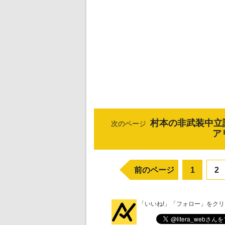
村本の非武装中立
次のページ
ア
前のページ
1
2
「いいね!」「フォロー」をク