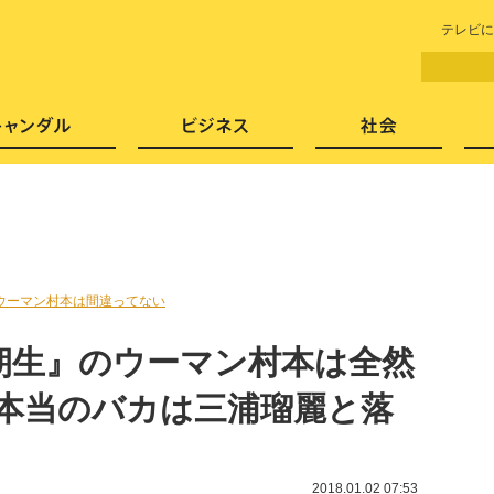
LITERA／リテラ 本と雑誌の
テレビに
芸能・エンタメ
スキャンダル
ビジネ
ウーマン村本は間違ってない
朝生』のウーマン村本は全然
 本当のバカは三浦瑠麗と落
2018.01.02 07:53