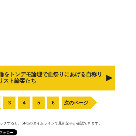
論をトンデモ論理で血祭りにあげる自称リ
リスト論客たち
3
4
5
6
次のページ
リックすると、SNSのタイムラインで最新記事が確認できます。