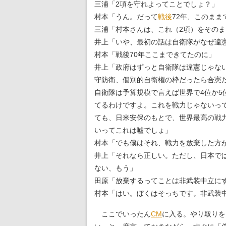
三浦「2項を守れよってことでしょ？」
村本「うん。だって
戦後
72年、このまま
三浦「村本さんは、これ（2項）をその
井上「いや、最初の話は自衛隊がなぜ違
村本「戦後70年ここまできてたのに」
井上「政府はずっと自衛隊は違憲じゃな
守防衛、個別的自衛権の枠だったら合憲
自衛隊は予算規模で言えば世界で4位か
てるわけですよ。これを戦力じゃないっ
ても、日米安保のもとで、世界最高の戦
いってこれは嘘でしょ」
村本「でも僕はそれ、戦力を放棄した方
井上「それなら正しい。ただし、日本で
ない、もう」
田原「放棄するってことは非武装中立に
村本「はい。ぼくはそっちです。非武装
ここでいったん
CM
に入る。やり取りを