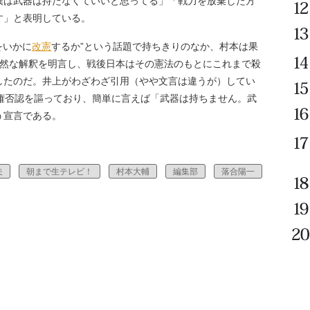
僕は武器は持たなくていいと思ってる」「戦力を放棄した方
す」と表明している。
をいかに
改憲
するか”という話題で持ちきりのなか、村本は果
自然な解釈を明言し、戦後日本はその憲法のもとにこれまで殺
したのだ。井上がわざわざ引用（やや文言は違うが）してい
戦権否認を謳っており、簡単に言えば「武器は持ちません。武
う宣言である。
夫
朝まで生テレビ！
村本大輔
編集部
落合陽一