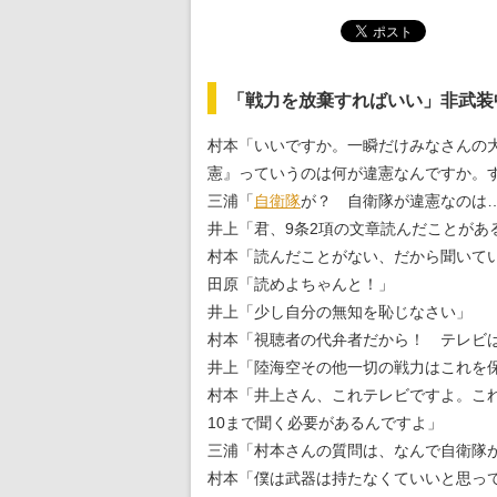
「戦力を放棄すればいい」非武装
村本「いいですか。一瞬だけみなさんの
憲』っていうのは何が違憲なんですか。
三浦「
自衛隊
が？ 自衛隊が違憲なのは
井上「君、9条2項の文章読んだことがあ
村本「読んだことがない、だから聞いて
田原「読めよちゃんと！」
井上「少し自分の無知を恥じなさい」
村本「視聴者の代弁者だから！ テレビ
井上「陸海空その他一切の戦力はこれを
村本「井上さん、これテレビですよ。こ
10まで聞く必要があるんですよ」
三浦「村本さんの質問は、なんで自衛隊
村本「僕は武器は持たなくていいと思っ