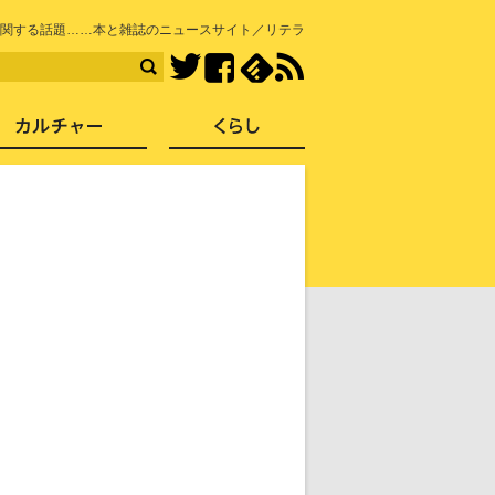
知を再発見
関する話題……本と雑誌のニュースサイト／リテラ
Facebook
feedly
RSS
Twitter
ス
社会
カルチャー
くらし