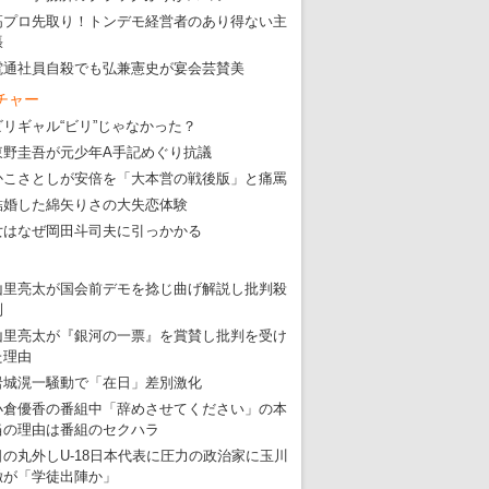
東京五輪強行開催特別企画 大ウソだら
高プロ先取り！トンデモ経営者のあり得ない主
・
五輪入場行進にすぎやまこういちの曲、杉田水脈のLGB
張
電通社員自殺でも弘兼憲史が宴会芸賛美
・
大ウソだらけの東京五輪！ 安倍・菅・森はどんな嘘を
チャー
・
五輪サッカー・久保建英が南アの陽性者に「僕らに損ではない」
ビリギャル“ビリ”じゃなかった？
・
五輪関係者が入国当日、築地を散歩！
東野圭吾が元少年A手記めぐり抗議
・
五輪でIOCラウンジ以外にVIPルーム、広告代理店は物品購入
かこさとしが安倍を「大本営の戦後版」と痛罵
結婚した綿矢りさの大失恋体験
女はなぜ岡田斗司夫に引っかかる
山里亮太が国会前デモを捻じ曲げ解説し批判殺
到
山里亮太が『銀河の一票』を賞賛し批判を受け
た理由
岩城滉一騒動で「在日」差別激化
小倉優香の番組中「辞めさせてください」の本
当の理由は番組のセクハラ
日の丸外しU-18日本代表に圧力の政治家に玉川
徹が「学徒出陣か」