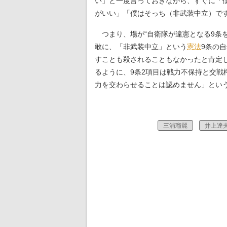
い」と一度言っておきながら、すぐに「
がいい」「僕はそっち（非武装中立）で
つまり、場が“自衛隊が違憲となる9条
敢に、「非武装中立」という
憲法
9条の
すことも殺されることもなかったと肯定
るように、9条2項目は戦力不保持と交
力を交わらせることは認めません」とい
三浦瑠麗
井上達