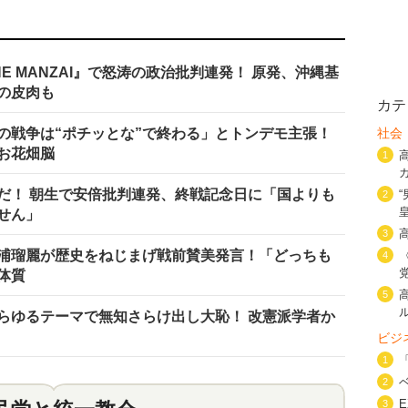
E MANZAI』で怒涛の政治批判連発！ 原発、沖縄基
の皮肉も
カテ
の戦争は“ポチッとな”で終わる」とトンデモ主張！
社会
お花畑脳
1
”だ！ 朝生で安倍批判連発、終戦記念日に「国よりも
2
せん」
3
三浦瑠麗が歴史をねじまげ戦前賛美発言！「どっちも
4
体質
5
らゆるテーマで無知さらけ出し大恥！ 改憲派学者か
ビジ
1
2
3