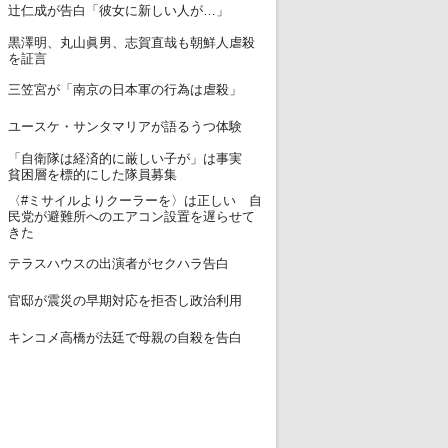
12
辻仁成が告白「彼女に新しい人が…」
黒澤明、丸山眞男、志賀直哉も朝鮮人虐殺
13
を証言
14
三笠宮が「南京の日本軍の行為は虐殺」
15
ユースケ・サンタマリアが語るうつ体験
「自衛隊は経済的に厳しい子が」は事実
16
貧困層を標的にした隊員募集
〈#ミサイルよりクーラーを〉は正しい 自
17
民党が避難所へのエアコン設置を遅らせて
きた
18
テラスハウスの出演者がセクハラ告白
19
官邸が震災の早期対応を拒否し政治利用
20
キンコメ高橋が法廷で母親の自殺を告白