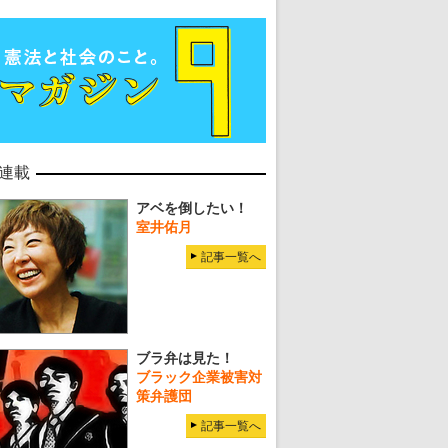
連載
アベを倒したい！
室井佑月
記事一覧へ
ブラ弁は見た！
ブラック企業被害対
策弁護団
記事一覧へ