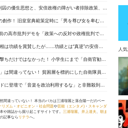
相模原事件から10年──植松死刑囚の優生思想と、安倍政権の障がい者排除政策、右派勢力の差別主義との関係を改めて問う
“男系男子の皇位継承”は明治期の創作！ 旧皇室典範策定時に「男を尊び女を卑むの慣習、人民の脳髄」とトンデモ論で女性天皇を否定
山里亮太が『DayDay.』で国会前の高市批判デモを「政策への反対や政権批判でない」と捻じ曲げ解説 デモ参加者から批判殺到
安倍晋三元首相の命日で高市首相は功績を賞賛したが……功績とは“真逆”の安倍元首相のトンデモ発言を振り返る
人気
自衛隊リクルートは貧困層狙い撃ちだけではなかった！ 小学生にまで「自衛官勧誘」目的のパンフレット作成
「自衛隊は経済的に厳しい子が」は間違ってない！ 貧困層を標的にした自衛隊員募集、やす子、山上被告も…日本でも進む“経済的徴兵制”
高市首相がミュージックアワードに登壇で「音楽を政治利用するな」と非難殺到！ MAJの国策的本質を批判する声も
然間違っていない！ 本当のバカは三浦瑠麗と落合陽一だのペー
ナリズム
・
オピニオン
・
社会問題
や
芸能（エンタメ)
・
スキャンダ
本や雑誌から掘り起こすサイトです。
三浦瑠麗
、
井上達夫
、
朝ま
の記事なら
リテラ
へ。