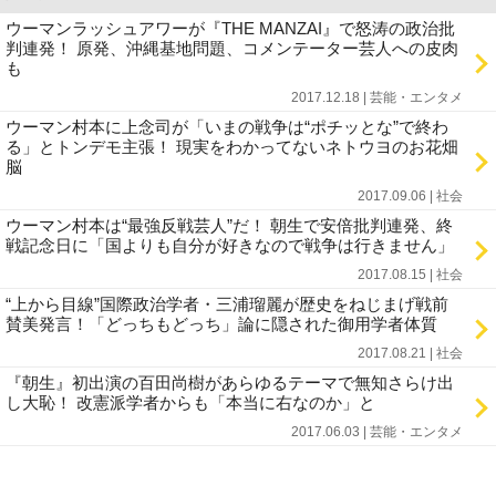
ウーマンラッシュアワーが『THE MANZAI』で怒涛の政治批
判連発！ 原発、沖縄基地問題、コメンテーター芸人への皮肉
も
2017.12.18 | 芸能・エンタメ
ウーマン村本に上念司が「いまの戦争は“ポチッとな”で終わ
る」とトンデモ主張！ 現実をわかってないネトウヨのお花畑
脳
2017.09.06 | 社会
ウーマン村本は“最強反戦芸人”だ！ 朝生で安倍批判連発、終
戦記念日に「国よりも自分が好きなので戦争は行きません」
2017.08.15 | 社会
“上から目線”国際政治学者・三浦瑠麗が歴史をねじまげ戦前
賛美発言！「どっちもどっち」論に隠された御用学者体質
2017.08.21 | 社会
『朝生』初出演の百田尚樹があらゆるテーマで無知さらけ出
し大恥！ 改憲派学者からも「本当に右なのか」と
2017.06.03 | 芸能・エンタメ