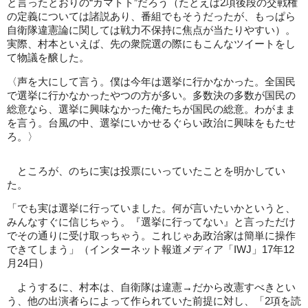
と言ったとおりの“カマトト”だろう（たとえば2項後段の交戦権
の定義については諸説あり、番組でもそうだったが、もっぱら
自衛隊違憲論に関しては戦力不保持に焦点が当たりやすい）。
実際、村本といえば、先の衆院選の際にもこんなツイートをし
て物議を醸した。
〈声を大にして言う。僕は今年は選挙に行かなかった。全国民
で選挙に行かなかったやつの方が多い。多数決の多数が国民の
総意なら、選挙に興味なかった俺たちが国民の総意。わがまま
を言う。台風の中、選挙にいかせるぐらい政治に興味をもたせ
ろ。〉
ところが、のちに実は投票にいっていたことを明かしてい
た。
「でも実は選挙に行っていました。何が言いたいかというと、
みんなすぐに信じちゃう。『選挙に行ってない』と言っただけ
でその通りに受け取っちゃう。これじゃあ政治家は簡単に操作
できてしまう」（インターネット報道メディア「IWJ」17年12
月24日）
ようするに、村本は、自衛隊は違憲→だから改憲すべきとい
う、他の出演者らによって作られていた前提に対し、「2項を読