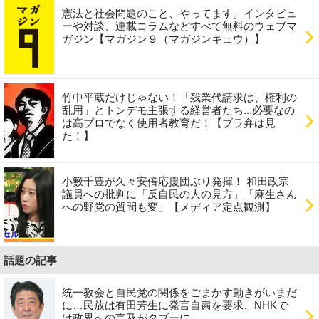
憲法と社会問題のこと、やってます。インタビュ
ーや対談、連載コラムなどすべて無料のウェブマ
ガジン【マガジン９（マガジンキュウ）】
竹中平蔵だけじゃない！「残業代請求は、権利の
乱用」とトンデモ主張する経営者たち...必要なの
は高プロでなく使用者教育だ！【ブラ弁は見
た！】
小籔千豊が久々安倍応援団ぶり発揮！ 和田政宗
議員への批判に「反自民の人の見方」「麻生さん
への野党の質問も変」【メディア定点観測】
話題の記事
統一教会と自民党の関係をごまかす動きがいまだ
に…民放は有田芳生に発言自粛を要求、NHKで
は政界への言及がタブーに