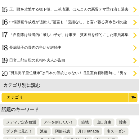
玉川徹を攻撃する橋下徹、三浦瑠麗、ほんこんの悪質デマ垂れ流し過去
中傷動画作成者が“顔出し”証言も「面識なし」と言い張る高市首相の論
理破綻
「自衛隊は経済的に厳しい子が」は事実 貧困層を標的にした隊員募集
長嶋親子の骨肉の争いが継続中
田宮二郎自殺の真相を夫人が告白！
“男系男子皇位継承”は日本の伝統じゃない！旧皇室典範制定時に「男を
尊び女を卑む」と
カテゴリ別に読む
話題のキーワード
メディア定点観測
アベを倒したい！
築地
山口真由
障害
ブラ弁は見た！
派遣
阿部花恵
月刊Hanada
南スーダン