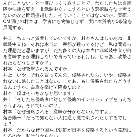
んだことない」と一度ひっくり返すことで、わたしたちは自衛
隊や法律を変え「非武装中立」にするという選択肢をなぜ考え
ないのかと問題提起した。そういうことではないのか。実際、
CM明けの村本は、学者にも物怖じせず、実に本質的な9条論を
展開する。
井上「ちょっと質問していいですか。村本さんはじゃあね、非
武装中立ね、それは本当に一番筋が通ってるけど、私は間違っ
た理想だと思いますが、ただ多くの人は本当に非武装中立が何
を意味するか理解しないで言っているわけね。じゃあ、攻撃さ
れたらどうしますか？」
村本「なぜ攻撃されるんですか」
井上「いや、それを言ってんの。侵略されたら、いや、侵略さ
れないに越したことはない。じゃあ、もし侵略されたらどうす
るんですか。白旗を挙げて降参なの？」
村本「僕はそっちかなと思います」
井上「そしたら侵略者に対して侵略のインセンティブを与えち
ゃうよね。それでいいの？」
村本「なぜ侵略される、意味が分からないんですよ」
落合陽一「だって知らない人に通り魔で刺されたりするでし
ょ？」
村本「だからなぜ中国や北朝鮮が日本を侵略するという発想に
なるのか、私は分からない」