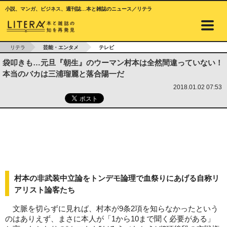
小説、マンガ、ビジネス、週刊誌…本と雑誌のニュース／リテラ
リテラ
芸能・エンタメ
テレビ
袋叩きも…元旦『朝生』のウーマン村本は全然間違っていない！
本当のバカは三浦瑠麗と落合陽一だ
2018.01.02 07:53
村本の非武装中立論をトンデモ論理で血祭りにあげる自称リ
アリスト論客たち
文脈を切らずに見れば、村本が9条2項を知らなかったという
のはありえず、まさに本人が「1から10まで聞く必要がある」