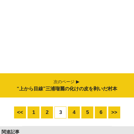
次のページ
“上から目線”三浦瑠麗の化けの皮を剥いだ村本
<<
1
2
3
4
5
6
>>
関連記事