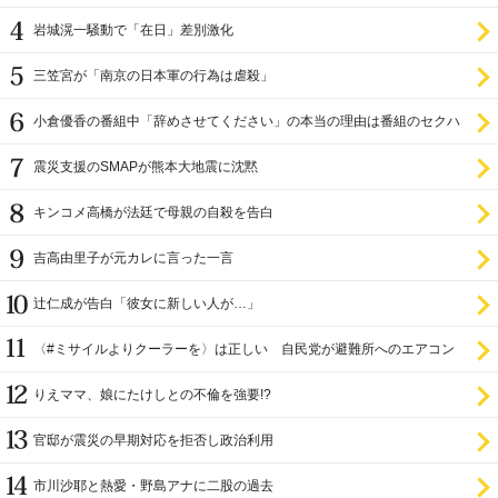
岩城滉一騒動で「在日」差別激化
三笠宮が「南京の日本軍の行為は虐殺」
小倉優香の番組中「辞めさせてください」の本当の理由は番組のセクハ
ラ
震災支援のSMAPが熊本大地震に沈黙
キンコメ高橋が法廷で母親の自殺を告白
吉高由里子が元カレに言った一言
辻仁成が告白「彼女に新しい人が…」
〈#ミサイルよりクーラーを〉は正しい 自民党が避難所へのエアコン
設置を遅らせてきた
りえママ、娘にたけしとの不倫を強要!?
官邸が震災の早期対応を拒否し政治利用
市川沙耶と熱愛・野島アナに二股の過去