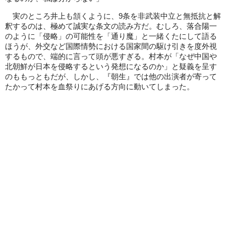
実のところ井上も頷くように、9条を非武装中立と無抵抗と解
釈するのは、極めて誠実な条文の読み方だ。むしろ、落合陽一
のように「侵略」の可能性を「通り魔」と一緒くたにして語る
ほうが、外交など国際情勢における国家間の駆け引きを度外視
するもので、端的に言って頭が悪すぎる。村本が「なぜ中国や
北朝鮮が日本を侵略するという発想になるのか」と疑義を呈す
のももっともだが、しかし、『朝生』では他の出演者が寄って
たかって村本を血祭りにあげる方向に動いてしまった。