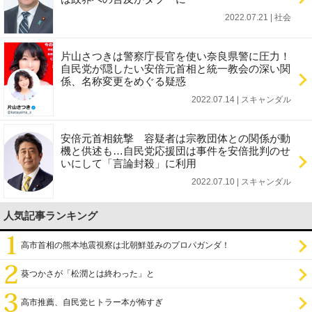
2022.07.21 | 社会
片山さつきは警察庁長官を使い奈良県警に圧力！
自民党が隠したい安倍元首相と統一教会の深い関
係、名称変更をめぐる疑惑
2022.07.14 | スキャンダル
安倍元首相銃撃 容疑者は宗教団体との関係が動
機と供述も…自民党応援団は事件を安倍批判のせ
いにして「言論封殺」に利用
2022.07.10 | スキャンダル
人気記事ランキング
高市首相の熊本地震視察は北朝鮮並みのプロパガンダ！
葵つかさが「松潤とは終わった」と
高市推薦、自民党ヒトラー本が怖すぎ