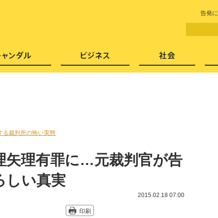
LITERA／リテラ 本と雑誌の
告発に
芸能・エンタメ
スキャンダル
ビジネ
する裁判所の怖い実態
理矢理有罪に…元裁判官が告
ろしい真実
2015.02.18 07:00
印刷