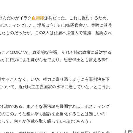
呼んだのがイラク
自衛隊
派兵だった。これに反対するため、
ポスティングした。場所は立川の自衛隊官舎だ。実際に派兵
えたものだったが、この3人は住居不法侵入で逮捕、起訴され
ことはOKだが、政治的な主張、それも時の政権に反対する
らかに権力による嫌がらせであり、思想弾圧とも言える事件
慮することなく、いや、権力に寄り添うように有罪判決を下
決について、近代民主主義国家の水準に達していないとこう批
な代物である。まともな憲法論を展開すれば、ポスティング
でのこのような狙い撃ち起訴を正当化することは難しいの
よって、何とか体裁を取り繕っているのであろう」
人気