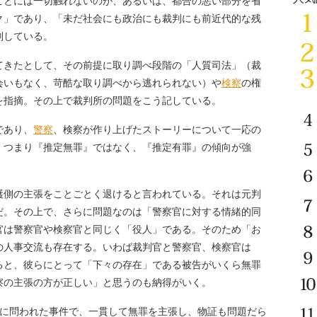
とには一切触れないのが、あるいは、都合の悪い部分を省
ク」であり、「未だ社会にも政治にも裁判にも前近代的な残
判している。
てきたとして、その前提に取り調べ段階の「人質司法」（裁
会いもなく、苛酷な取り調べから逃れられない）や
検察
の権
を指摘。その上で裁判所の問題をこう記している。
であり、
警察
、検察が作り上げたストーリーについて一応の
。つまり『推定無罪』ではなく、『推定有罪』の傾向が強
側の主張をことごとく退けると言われている。それは元判
だ。その上で、さらに問題なのは「警察官に対する情緒的同
官は警察官や検察官と同じく「役人」である。そのため「お
の人事交流も存在する。いわば裁判官と警察官、検察官は
ると、彼らにとって「下々の存在」である被告がいくら無罪
察の主張の方が正しい」と思うのも納得がいく。
に問われた事件で、一貫して無罪を主張し、物証も問題だら