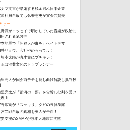
・
五輪関係者が入国当日、築地を散歩！
張
パナマ文書が暴露する税金逃れ日本企業
・
五輪でIOCラウンジ以外にVIPルーム、広告代理店は物品購入
電通社員自殺でも弘兼憲史が宴会芸賛美
チャー
星野源がエッセイで明かしていた音楽が政治に
利用される危険性
熊本地震で「朝鮮人が毒を」ヘイトデマ
朝井リョウ、会社やめるってよ！
伊坂幸太郎が直木賞にブチキレ！
埼玉は消費文化のトップランナー
山里亮太が国会前デモを捻じ曲げ解説し批判殺
到
山里亮太が『銀河の一票』を賞賛し批判を受け
た理由
宇野常寛が『スッキリ』クビの裏側暴露
田宮二郎自殺の真相を夫人が告白！
震災支援のSMAPが熊本大地震に沈黙