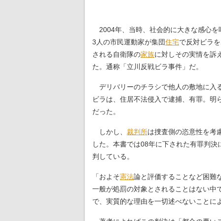
2004年、当時、社会的に大きな感心を
3人の市民運動家が集団
住宅
で反対ビラを
される自衛隊の
家族
に対しその実情を訴
た。通称「立川反戦ビラ事件」だ。
デリバリーのチラシで他人の敷地に入る
ビラは、住居不法侵入で逮捕、有罪。明
だった。
しかし、
裁判所
は捜査側の恣意性を考
した。本書では08年に下された有罪判
判している。
「およそ
憲法
論と評価することなど困難
一般が処罰の対象とされることはない中
で、実質的な理由を一切述べないことに