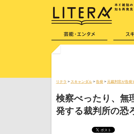
リテラ
>
スキャンダル
>
告発
>
元裁判官が告発
検察べったり、無
発する裁判所の恐