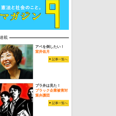
連載
アベを倒したい！
室井佑月
記事一覧へ
ブラ弁は見た！
ブラック企業被害対
策弁護団
記事一覧へ