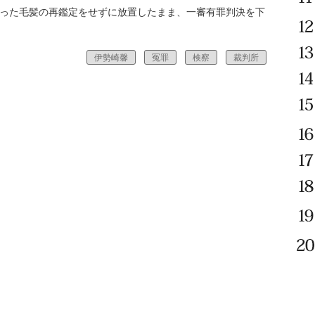
なった毛髪の再鑑定をせずに放置したまま、一審有罪判決を下
伊勢崎馨
冤罪
検察
裁判所