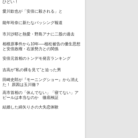
ひどい！
12
愛川欽也が「安倍に殺される」と
13
能年玲奈に新たなバッシング報道
14
市川沙耶と熱愛・野島アナに二股の過去
相模原事件から10年──植松被告の優生思想
15
と安倍政権・右派勢力との関係
16
安倍元首相のトンデモ発言ランキング
17
吉高が“私の裸を見て”と迫った男
田崎史郎が『モーニングショー』から消え
18
た！ 原因は玉川徹？
高市首相の「休んでない」「寝てない」ア
19
ピールは本当なのか 徹底検証
20
結婚した綿矢りさの大失恋体験