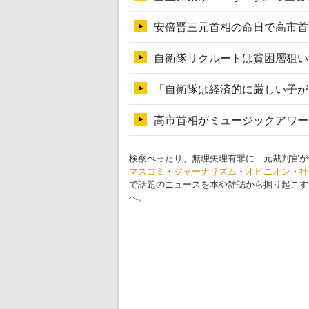
検察べったり、無理矢理有罪に…元裁判官が
マスコミ
・
ジャーナリズム
・
オピニオン
・
社
で話題のニュースを本や雑誌から掘り起こす
へ。