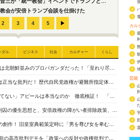
三が「統一教会」イベントでトランプと演説！同性婚や夫婦別姓を攻撃
4
教会が安倍トランプ会談を仕掛けた
5
カル
1
2
ンダル
ビジネス
社会
カルチャー
くらし
3
4
高市首相の熊本地震避難所視察は北朝鮮並みのプロパガンダだった！「至れり尽くせり」の選ばれた避難所の一方で実態は…
5
芸能
〈#ミサイルよりクーラーを〉は正当な批判だ！ 歴代自民党政権が避難所指定体育館へのエアコン設置を遅らせてきた客観的事実
1
高市首相の「休んでない」「寝てない」アピールは本当なのか 徹底検証！ 「資料読み込み」「アイロンがけ」も矛盾だらけ…
2
相模原事件から10年──植松死刑囚の優生思想と、安倍政権の障がい者排除政策、右派勢力の差別主義との関係を改めて問う
3
4
“男系男子の皇位継承”は明治期の創作！ 旧皇室典範策定時に「男を尊び女を卑むの慣習、人民の脳髄」とトンデモ論で女性天皇を否定
5
山里亮太が『DayDay.』で国会前の高市批判デモを「政策への反対や政権批判でない」と捻じ曲げ解説 デモ参加者から批判殺到