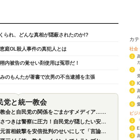
くられ、どんな真相が隠蔽されたのか!?
カテ
た恵庭OL殺人事件の真犯人とは
社会
1
・栩内被告の覚せい剤使用は冤罪だ！
2
 みのもんたが著書で次男の不当逮捕を主張
3
4
民党と統一教会
特集
2
5
会と自民党の関係をごまかすメディア…民放は有田芳生に発言自粛を要求
ビジ
つきは警察に圧力！自民党が隠したい安倍元首相と統一教会の深い関係
1
2
首相銃撃を安倍批判のせいにして「言論封殺」に利用する自民党応援団
3