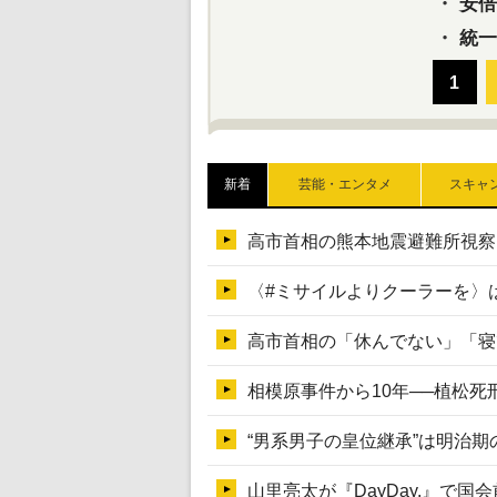
・
安倍晋
・
統一
新着
芸能・エンタメ
スキャ