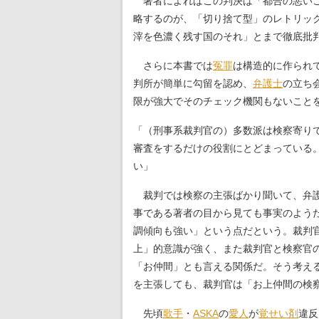
著者によればこの判決は「都合の悪いこ
略するのが、「切り捨て型」のレトリッ
滓を色濃く残す国のそれ」とまで徹底批
さらに本書では
冤罪
は構造的に作られ
判所が簡単に勾留を認め、
弁護士
の立ち
限が強大でそのチェック機関もないこと
「（刑事系裁判官の）多数派は検察寄り
審査をするだけの役割にとどまっている
い」
裁判では検察の主張ばかり聞いて、弁護
事である著者の目から見ても事実のよう
調傾向も強い」という点だという。裁判
上」的意識が強く、また裁判官と検察官
「お仲間」とも言える関係だ。そう考え
を主張しても、裁判官は「お上仲間の検
先頃
歌手
・
ASKA
の
愛人
が
覚せい剤
違反