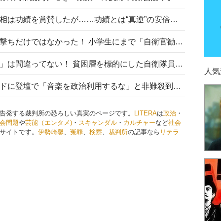
安倍晋三元首相の命日で高市首相は功績を賞賛したが……功績とは“真逆”の安倍元首相のトンデモ発言を振り返る
自衛隊リクルートは貧困層狙い撃ちだけではなかった！ 小学生にまで「自衛官勧誘」目的のパンフレット作成
「自衛隊は経済的に厳しい子が」は間違ってない！ 貧困層を標的にした自衛隊員募集、やす子、山上被告も…日本でも進む“経済的徴兵制”
人気
高市首相がミュージックアワードに登壇で「音楽を政治利用するな」と非難殺到！ MAJの国策的本質を批判する声も
告発する裁判所の恐ろしい真実のページです。
LITERA
は
政治
・
会問題
や
芸能（エンタメ)
・
スキャンダル
・
カルチャー
など
社会
サイトです。
伊勢崎馨
、
冤罪
、
検察
、
裁判所
の記事なら
リテラ