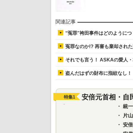
関連記事
“冤罪”袴田事件はどのようにつ
冤罪なのか!? 再審も棄却され
それでも言う！ ASKAの愛人
盗んだはずの財布に指紋なし！
安倍元首相・自
特集
1
・
統一教
・
片山さ
・
安倍元