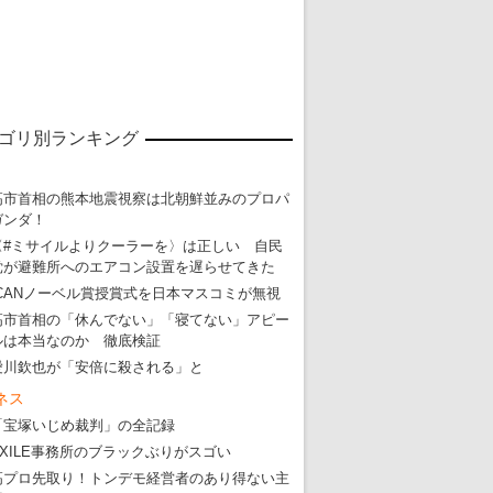
ゴリ別ランキング
高市首相の熊本地震視察は北朝鮮並みのプロパ
ガンダ！
〈#ミサイルよりクーラーを〉は正しい 自民
党が避難所へのエアコン設置を遅らせてきた
ICANノーベル賞授賞式を日本マスコミが無視
高市首相の「休んでない」「寝てない」アピー
ルは本当なのか 徹底検証
東京五輪強行開催特別企画 大ウソだら
愛川欽也が「安倍に殺される」と
・
五輪入場行進にすぎやまこういちの曲、杉田水脈のLGB
ネス
「宝塚いじめ裁判」の全記録
・
大ウソだらけの東京五輪！ 安倍・菅・森はどんな嘘を
EXILE事務所のブラックぶりがスゴい
・
五輪サッカー・久保建英が南アの陽性者に「僕らに損ではない」
高プロ先取り！トンデモ経営者のあり得ない主