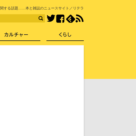
知を再発見
関する話題……本と雑誌のニュースサイト／リテラ
Facebook
feedly
RSS
Twitter
ス
社会
カルチャー
くらし