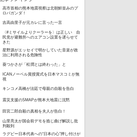
高市首相の熊本地震視察は北朝鮮並みのプ
1
ロパガンダ！
2
吉高由里子が元カレに言った一言
〈#ミサイルよりクーラーを〉は正しい 自
3
民党が避難所へのエアコン設置を遅らせて
きた
星野源がエッセイで明かしていた音楽が政
4
治に利用される危険性
5
葵つかさが「松潤とは終わった」と
ICANノーベル賞授賞式を日本マスコミが無
6
視
7
キンコメ高橋が法廷で母親の自殺を告白
8
震災支援のSMAPが熊本大地震に沈黙
9
田宮二郎自殺の真相を夫人が告白！
山里亮太が国会前デモを捻じ曲げ解説し批
10
判殺到
ラグビー日本代表への“日本の心”押し付けが
11