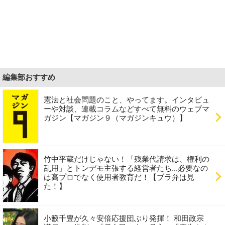
編集部おすすめ
憲法と社会問題のこと、やってます。インタビュ
ーや対談、連載コラムなどすべて無料のウェブマ
ガジン【マガジン９（マガジンキュウ）】
竹中平蔵だけじゃない！「残業代請求は、権利の
乱用」とトンデモ主張する経営者たち...必要なの
は高プロでなく使用者教育だ！【ブラ弁は見
た！】
小籔千豊が久々安倍応援団ぶり発揮！ 和田政宗