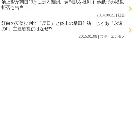
池上彰が朝日叩きに走る新聞、週刊誌を批判！ 他紙での掲載
拒否も告白！
2014.09.21 | 社会
紅白の安倍批判で「反日」と炎上の桑田佳祐 じゃあ『永遠
の0』主題歌提供はなぜ!?
2015.01.08 | 芸能・エンタメ