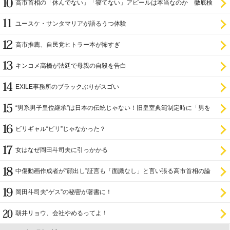
高市首相の「休んでない」「寝てない」アピールは本当なのか 徹底検
証
ユースケ・サンタマリアが語るうつ体験
高市推薦、自民党ヒトラー本が怖すぎ
キンコメ高橋が法廷で母親の自殺を告白
EXILE事務所のブラックぶりがスゴい
“男系男子皇位継承”は日本の伝統じゃない！旧皇室典範制定時に「男を
尊び女を卑む」と
ビリギャル“ビリ”じゃなかった？
女はなぜ岡田斗司夫に引っかかる
中傷動画作成者が“顔出し”証言も「面識なし」と言い張る高市首相の論
理破綻
岡田斗司夫“ゲス”の秘密が著書に！
朝井リョウ、会社やめるってよ！