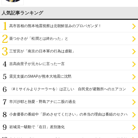
人気記事ランキング
高市首相の熊本地震視察は北朝鮮並みのプロパガンダ！
葵つかさが「松潤とは終わった」と
三笠宮が「南京の日本軍の行為は虐殺」
吉高由里子が元カレに言った一言
震災支援のSMAPが熊本大地震に沈黙
〈#ミサイルよりクーラーを〉は正しい 自民党が避難所へのエアコン
設置を遅らせてきた
市川沙耶と熱愛・野島アナに二股の過去
小倉優香の番組中「辞めさせてください」の本当の理由は番組のセクハ
ラ
岩城滉一騒動で「在日」差別激化