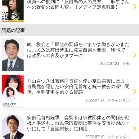
議員への批判に「反自民の人の見方」「麻生さん
への野党の質問も変」【メディア定点観測】
話題の記事
統一教会と自民党の関係をごまかす動きがいまだ
に…民放は有田芳生に発言自粛を要求、NHKで
は政界への言及がタブーに
2022.07.21 | 社会
片山さつきは警察庁長官を使い奈良県警に圧力！
自民党が隠したい安倍元首相と統一教会の深い関
係、名称変更をめぐる疑惑
2022.07.14 | スキャンダル
安倍元首相銃撃 容疑者は宗教団体との関係が動
機と供述も…自民党応援団は事件を安倍批判のせ
いにして「言論封殺」に利用
2022.07.10 | スキャンダル