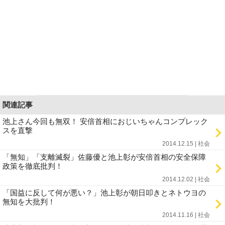
関連記事
池上さん今回も無双！ 安倍首相におじいちゃんコンプレック
スを直撃
2014.12.15 | 社会
「無知」「支離滅裂」佐藤優と池上彰が安倍首相の安全保障
政策を徹底批判！
2014.12.02 | 社会
「国益に反して何が悪い？」池上彰が朝日叩きとネトウヨの
無知を大批判！
2014.11.16 | 社会