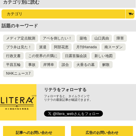
カテゴリ別に読む
話題のキーワード
メディア定点観測
アベを倒したい！
築地
山口真由
障害
ブラ弁は見た！
派遣
阿部花恵
月刊Hanada
南スーダン
行政文書
この世界の片隅に
日露首脳会談
新しい地図
平昌五輪
事故
岸博幸
談合
火垂るの墓
解散
NHKニュース7
リテラをフォローする
フォローすると、タイムラインで
リテラの最新記事が確認できます。
記事へのお問い合わせ
広告のお問い合わせ