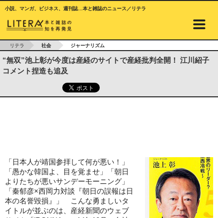
小説、マンガ、ビジネス、週刊誌…本と雑誌のニュース／リテラ
リテラ
社会
ジャーナリズム
“無双”池上彰が今度は産経のサイトで産経批判全開！ 江川紹子
コメント捏造も追及
「日本人が靖国参拝して何が悪い！」
「愚かな韓国よ、目を覚ませ」「朝日
よりたちが悪いサンデーモーニング」
「秦郁彦×西岡力対談『朝日の誤報は日
本の名誉毀損』」 こんな勇ましいタ
イトルが並ぶのは、産経新聞のウェブ