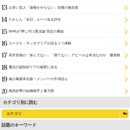
お笑い芸人「薬物をやらない」自慢の無自覚
たかじん「在日」ルーツ迫る評伝
NHKが“押し付け憲法論”否定の番組
ユースケ・サンタマリアが語るうつ体験
高市首相の「休んでない」「寝てない」アピールは本当なのか 徹底検
証
魔法の認知症ケアの秘密に迫る
嵐の暴露本出版！メンバーの不仲話も
相武紗季の結婚相手と暴力団
カテゴリ別に読む
話題のキーワード