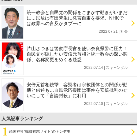
統一教会と自民党の関係をごまかす動きがいまだ
に…民放は有田芳生に発言自粛を要求、NHKで
は政界への言及がタブーに
2022.07.21 | 社会
片山さつきは警察庁長官を使い奈良県警に圧力！
自民党が隠したい安倍元首相と統一教会の深い関
係、名称変更をめぐる疑惑
2022.07.14 | スキャンダル
安倍元首相銃撃 容疑者は宗教団体との関係が動
機と供述も…自民党応援団は事件を安倍批判のせ
いにして「言論封殺」に利用
2022.07.10 | スキャンダル
人気記事ランキング
靖国神社“職員有志サイト”のトンデモ