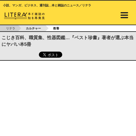
小説、マンガ、ビジネス、週刊誌…本と雑誌のニュース／リテラ
リテラ
カルチャー
教養
こじき百科、職質集、性器図鑑…『ベスト珍書』著者が選ぶ本当
にヤバい本5冊