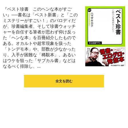
『ベスト珍書 このヘンな本がすご
い』──書名は「ベスト新書」と「この
ミステリーがすごい！」のパロディだ
が、珍書編集者、そして珍書ウォッチ
ャーを自任する筆者が思わず仰け反っ
た「ヘンな本」を百冊紹介したもので
ある。オカルトや超常現象を扱った
「トンデモ本」や、部数が少なかった
り、入手が困難な「稀覯本」、あるい
はウケを狙った「サブカル書」などは
なるべく排除し、...
全文を読む