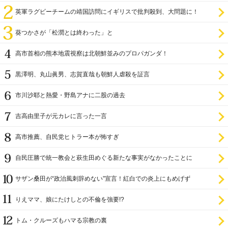
英軍ラグビーチームの靖国訪問にイギリスで批判殺到、大問題に！
葵つかさが「松潤とは終わった」と
高市首相の熊本地震視察は北朝鮮並みのプロパガンダ！
黒澤明、丸山眞男、志賀直哉も朝鮮人虐殺を証言
市川沙耶と熱愛・野島アナに二股の過去
吉高由里子が元カレに言った一言
高市推薦、自民党ヒトラー本が怖すぎ
自民圧勝で統一教会と萩生田めぐる新たな事実がなかったことに
サザン桑田が“政治風刺辞めない”宣言！紅白での炎上にもめげず
りえママ、娘にたけしとの不倫を強要!?
トム・クルーズもハマる宗教の裏