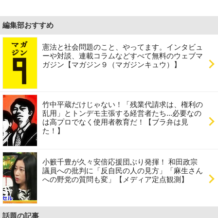
編集部おすすめ
憲法と社会問題のこと、やってます。インタビュ
ーや対談、連載コラムなどすべて無料のウェブマ
ガジン【マガジン９（マガジンキュウ）】
竹中平蔵だけじゃない！「残業代請求は、権利の
乱用」とトンデモ主張する経営者たち...必要なの
は高プロでなく使用者教育だ！【ブラ弁は見
た！】
小籔千豊が久々安倍応援団ぶり発揮！ 和田政宗
議員への批判に「反自民の人の見方」「麻生さん
への野党の質問も変」【メディア定点観測】
話題の記事