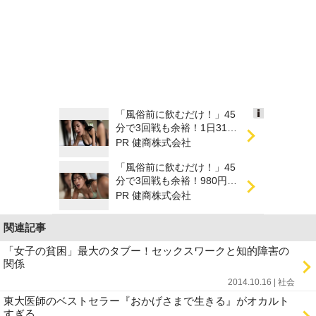
「風俗前に飲むだけ！」45
Ads
分で3回戦も余裕！1日31円
by
で朝まで絶好調
PR 健商株式会社
logly
「風俗前に飲むだけ！」45
分で3回戦も余裕！980円で
朝まで絶好調
PR 健商株式会社
関連記事
「女子の貧困」最大のタブー！セックスワークと知的障害の
関係
2014.10.16 | 社会
東大医師のベストセラー『おかげさまで生きる』がオカルト
すぎる