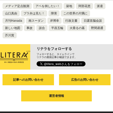
メディア定点観測
アベを倒したい！
築地
阿部花恵
派遣
山口真由
ブラ弁は見た！
障害
この世界の片隅に
月刊Hanada
南スーダン
岸博幸
行政文書
日露首脳会談
新しい地図
事故
談合
平昌五輪
火垂るの墓
野間易通
芥川賞
リテラをフォローする
フォローすると、タイムラインで
リテラの最新記事が確認できます。
記事へのお問い合わせ
広告のお問い合わせ
運営者情報