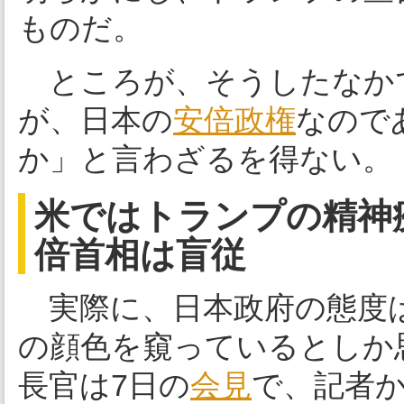
ものだ。
ところが、そうしたなかで
が、日本の
安倍政権
なので
か」と言わざるを得ない。
米ではトランプの精神
倍首相は盲従
実際に、日本政府の態度
の顔色を窺っているとしか
長官は7日の
会見
で、記者