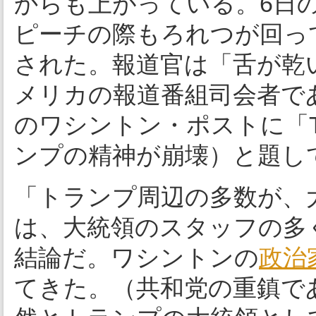
からも上がっている。6日
ピーチの際もろれつが回っ
された。報道官は「舌が乾
メリカの報道番組司会者で
のワシントン・ポストに「Trump
ンプの精神が崩壊）と題し
「トランプ周辺の多数が、
は、大統領のスタッフの多
結論だ。ワシントンの
政治
てきた。（共和党の重鎮で