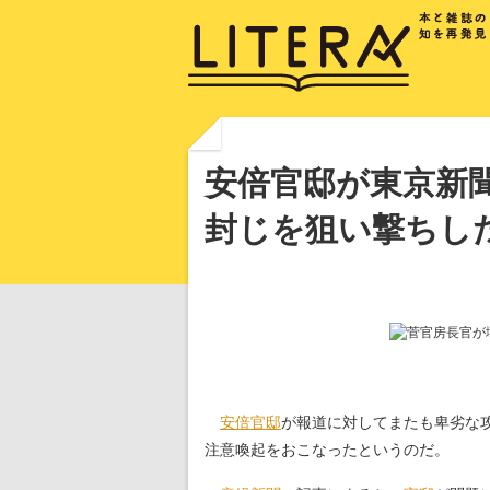
安倍官邸が東京新
封じを狙い撃ちし
安倍官邸
が報道に対してまたも卑劣な
注意喚起をおこなったというのだ。