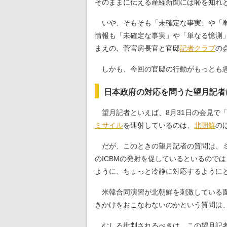
そのままに伝える産経新聞には恥を知れ
いや、そもそも「未確定な事実」や「単
情報も「未確定な事実」や「単なる憶測
まえの、菅官房長官と官邸
記者クラブ
の
しかも、今回の官邸の行動がもっとも悪
日本政府の対応を問うた望月記者
望月記者といえば、8月31日の会見で
ミサイル
を連射しているのは、
北朝鮮
の
だが、このときの望月記者の質問は、ミ
のICBMの発射を促しているといるので
ように、ちょっと冷静に対応するように
米韓合同演習が北朝鮮を刺激している面
きかけをおこなわないのかという質問は
むしろ批判されるべきは、この望月記者