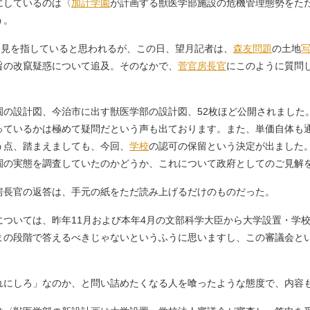
にしているのは〈
加計学園
が計画する獣医学部施設の危機管理態勢をた
う。
会見を指していると思われるが、この日、望月記者は、
森友問題
の土地
旨の改竄疑惑について追及。そのなかで、
菅官房長官
にこのように質問
園の設計図、今治市に出す獣医学部の設計図、52枚ほど公開されました
っているかは極めて疑問だという声も出ております。また、単価自体も
う点、踏まえましても、今回、
学校
の認可の保留という決定が出ました
園の実態を調査していたのかどうか、これについて政府としてのご見解
長官の返答は、手元の紙をただ読み上げるだけのものだった。
については、昨年11月および本年4月の文部科学大臣から大学設置・学
まの段階で答えるべきじゃないというふうに思いますし、この審議会と
」
れにしろ」なのか、と問い詰めたくなる人を喰ったような態度で、内容