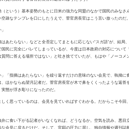
動（という）基本姿勢のもとに日米の強力な同盟のなかで国民のみなさ
い空疎なテンプレを口にしたうえで、菅官房長官はこう言い放ったのだ
か」
はあたらない」などと全否定してまともに応じない“スガ語”が、結局
で国民に完全にバレてしまっているが、今度は日本政府の対応について「
は質問に答える場所ではない」と吐き捨てていたが、もはや「ノーコメン
」「指摘はあたらない」を繰り返すだけの意味のない会見で、執拗に
は、ほかならぬ望月記者だ。菅官房長官が木で鼻をくくったような返答
、実態が浮き彫りになったのだ。
しく思っているのは、会見を見ていればすぐわかる。だからこそ今回
弁に食い下がる記者がいなくなれば、どうなるか。空気を読み、悪目
味な会見に戻るだけだ。そして、官邸の圧力に屈し、独自情報や週刊誌