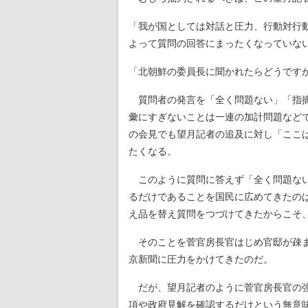
「我が国としては対話と圧力、行動対行
よって質問の回答にまったくなっていな
「北朝鮮の委員長に聞かれたらどうです
質問者の発言を「全く問題ない」「指摘
彙にすぎないことは一連の加計問題など
の会見でも望月記者の追及に対し「ここ
たくなる。
このように質問に答えず「全く問題ない
るだけであることを国民に広めてきたの
え品を替え質問をつづけてきたからこそ
そのことを菅官房長官はじめ官邸が疎ま
京新聞に圧力をかけてきたのだ。
だが、望月記者のように菅官房長官の強
項や政府見解を確認するだけという無意