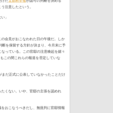
受けた
文部科学省
が認可の判断を決める
こう注意したという。
ない」
この会見がおこなわれた日の午後だ。しか
判断を保留する方針が決まり、今月末に予
こなっている。この官邸の注意喚起を嬉々
府もこの間これらの報道を否定していな
がまだ正式に公表していなかったことだけ
ったくない。いや、官邸の主張を認めれ
議をおこなうべきだし、無批判に官邸情報