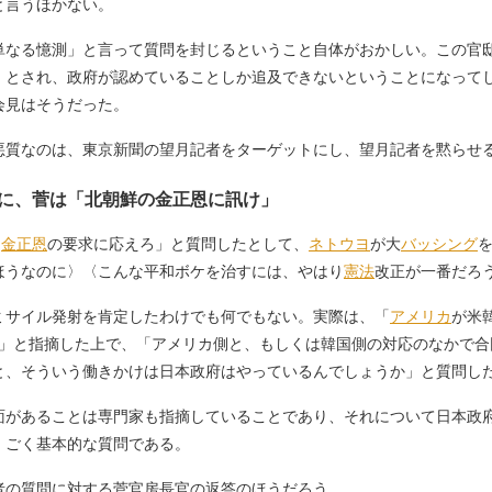
と言うほかない。
なる憶測」と言って質問を封じるということ自体がおかしい。この官
」とされ、政府が認めていることしか追及できないということになって
会見はそうだった。
質なのは、東京新聞の望月記者をターゲットにし、望月記者を黙らせ
に、菅は「北朝鮮の金正恩に訊け」
「
金正恩
の要求に応えろ」と質問したとして、
ネトウヨ
が大
バッシング
ほうなのに〉〈こんな平和ボケを治すには、やはり
憲法
改正が一番だろ
サイル発射を肯定したわけでも何でもない。実際は、「
アメリカ
が米
は」と指摘した上で、「アメリカ側と、もしくは韓国側の対応のなかで
と、そういう働きかけは日本政府はやっているんでしょうか」と質問し
があることは専門家も指摘していることであり、それについて日本政
、ごく基本的な質問である。
の質問に対する菅官房長官の返答のほうだろう。