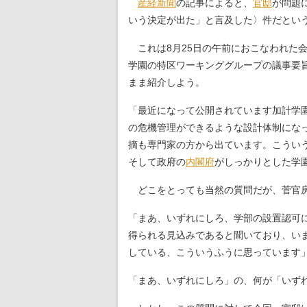
産経新聞
の記事によると、
官邸
が問題
いう決定が出た」と言及した〉件だとい
これは8月25日の午前におこなわれた
学園の特区ワーキンググループの議事要
まま紹介しよう。
「最近になって公開されています加計学
の危機管理ができるような設計体制にな
摘も専門家の方から出ています。こうい
そして政府の
内閣府
がしっかりとした学
どこをとっても当然の質問だが、菅官房
「まあ、いずれにしろ、学部の設置認可
得られる見込みであると聞いており、い
している、こういうふうに思っています
「まあ、いずれにしろ」の、何が「いず