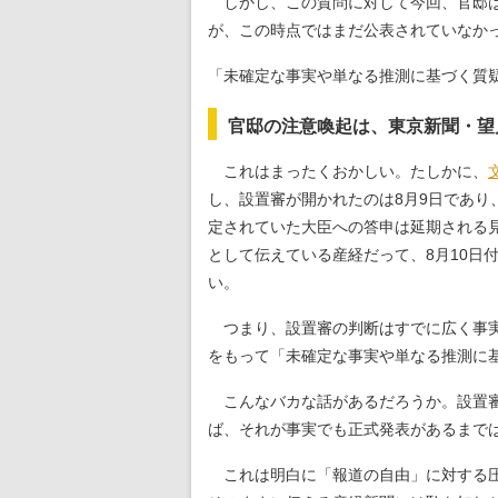
しかし、この質問に対して今回、官邸は
が、この時点ではまだ公表されていなか
「未確定な事実や単なる推測に基づく質
官邸の注意喚起は、東京新聞・望
これはまったくおかしい。たしかに、
し、設置審が開かれたのは8月9日であり
定されていた大臣への答申は延期される
として伝えている産経だって、8月10
い。
つまり、設置審の判断はすでに広く事実
をもって「未確定な事実や単なる推測に
こんなバカな話があるだろうか。設置審
ば、それが事実でも正式発表があるまで
これは明白に「報道の自由」に対する圧