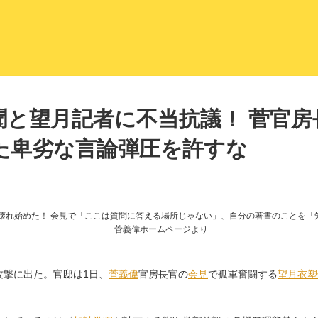
LITERA／リテラ 本と雑誌の
聞と望月記者に不当抗議！ 菅官
た卑劣な言論弾圧を許すな
菅義偉ホームページより
攻撃に出た。官邸は1日、
菅義偉
官房長官の
会見
で孤軍奮闘する
望月衣塑