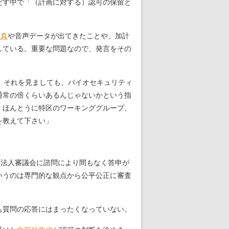
だす中で「（計画に対する）認可の保留と
写真
や音声データが出てきたことや、加計
している。重要な問題なので、発言をその
。それを見ましても、バイオセキュリティ
通常の倍くらいあるんじゃないかという指
。ほんとうに特区のワーキンググループ、
を教えて下さい」
校法人審議会に諮問により間もなく答申が
いうのは専門的な観点から公平公正に審査
も質問の応答にはまったくなっていない。