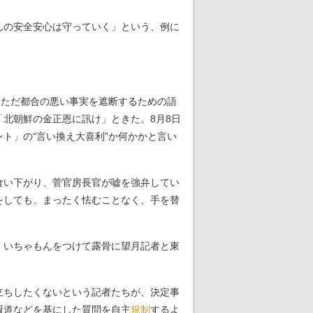
んの安全安心は守っていく」という、例に
。
、ただ都合の悪い事実を遮断するための語
北朝鮮の金正恩に訊け」ときた。8月8日
ト」の“言い換え大喜利”か何かかと言い
食い下がり、菅官房長官が嘘を強弁してい
をしても、まったく怯むことなく、手を替
、いちゃもんをつけて露骨に望月記者と東
立ちしたくないという記者たちが、決定事
報道などを基にした質問を自主
規制
するよ