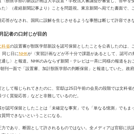
〈獣医学部の新設計画は大学設置・学校法人審議会が審査し、答申を
った〉（産経新聞記事より）ことを問題視。東京新聞へ宛てた書面で、
疑応答がなされ、国民に誤解を生じさせるような事態は断じて許容でき
月記者の口封じが目的
文科省
の設置審が獣医学部新設を認可保留としたことを公表したのは、
、同じ日に
NHK
が〈実習計画などが不十分で課題があるとして、認可の
見通し〉と報道。NHKのみならず新聞・テレビは一斉に同様の報道をお
日付朝刊一面で「設置審、加計獣医学部の判断保留」と報道していた。政
として報じられてきたのに、官邸は25日午前の会見の段階では文科省
基づく質疑応答」などと非難しているのだ。
が認可保留としたことは「未確定な事実」でも「単なる憶測」でもま
は質問できないということになる。
力であり、断固として許されるものではない。全メディアは官邸に抗