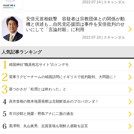
2022.07.14 | スキャンダル
安倍元首相銃撃 容疑者は宗教団体との関係が動
機と供述も…自民党応援団は事件を安倍批判のせ
いにして「言論封殺」に利用
2022.07.10 | スキャンダル
人気記事ランキング
靖国神社“職員有志サイト”のトンデモ
英軍ラグビーチームの靖国訪問にイギリスで批判殺到、大問題に！
葵つかさが「松潤とは終わった」と
高市首相の熊本地震視察は北朝鮮並みのプロパガンダ！
市川沙耶と熱愛・野島アナに二股の過去
黒澤明、丸山眞男、志賀直哉も朝鮮人虐殺を証言