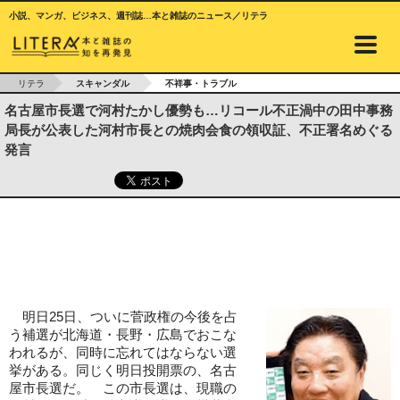
小説、マンガ、ビジネス、週刊誌…本と雑誌のニュース／リテラ
リテラ
スキャンダル
不祥事・トラブル
名古屋市長選で河村たかし優勢も…リコール不正渦中の田中事務
局長が公表した河村市長との焼肉会食の領収証、不正署名めぐる
発言
明日25日、ついに菅政権の今後を占
う補選が北海道・長野・広島でおこな
われるが、同時に忘れてはならない選
挙がある。同じく明日投開票の、名古
屋市長選だ。 この市長選は、現職の