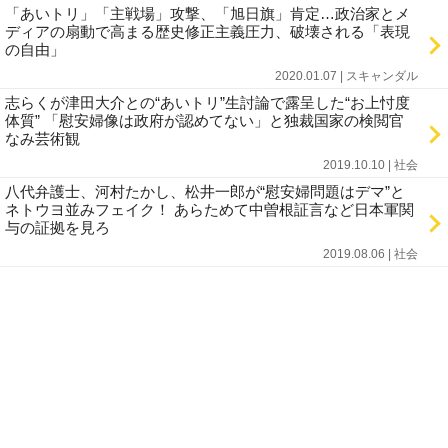
「あいトリ」「主戦場」攻撃、「旭日旗」肯定…政治家とメ
ディアの扇動で高まる歴史修正主義圧力、破壊される「表現
の自由」
2020.01.07 | スキャンダル
志らくが津田大介との“あいトリ”生討論で露呈した“お上忖度
体質” 「慰安婦像は政府が認めてない」と独裁国家の検閲官
なみ芸術観
2019.10.10 | 社会
八代弁護士、河村たかし、松井一郎が“慰安婦問題はデマ”と
ネトウヨ並みフェイク！ あらためて中曽根証言など日本軍関
与の証拠を見ろ
2019.08.06 | 社会