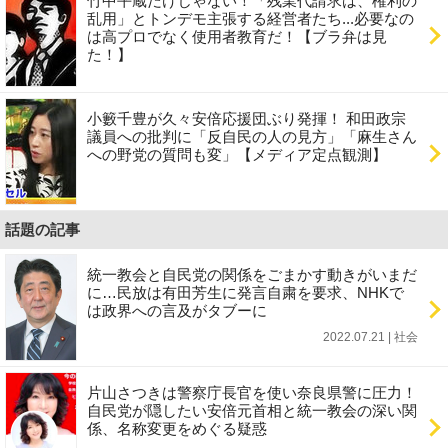
竹中平蔵だけじゃない！「残業代請求は、権利の
乱用」とトンデモ主張する経営者たち...必要なの
は高プロでなく使用者教育だ！【ブラ弁は見
た！】
小籔千豊が久々安倍応援団ぶり発揮！ 和田政宗
議員への批判に「反自民の人の見方」「麻生さん
への野党の質問も変」【メディア定点観測】
話題の記事
統一教会と自民党の関係をごまかす動きがいまだ
に…民放は有田芳生に発言自粛を要求、NHKで
は政界への言及がタブーに
2022.07.21 | 社会
片山さつきは警察庁長官を使い奈良県警に圧力！
自民党が隠したい安倍元首相と統一教会の深い関
係、名称変更をめぐる疑惑