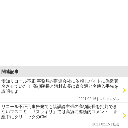
関連記事
愛知リコール不正 事務局が関連会社に依頼しバイトに偽造署
名させていた！ 高須院長と河村市長は資金源と名簿入手先を
説明せよ
2021.02.16 | スキャンダル
リコール不正刑事告発でも陰謀論主張の高須院長を批判でき
ないマスコミ 『スッキリ』では高須に擁護的コメント 番
組中にクリニックのCM
2021.02.15 | 社会