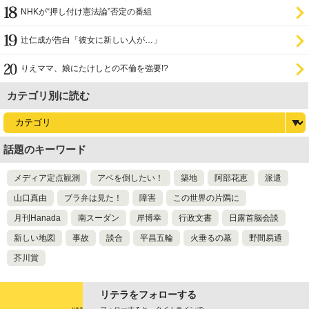
NHKが“押し付け憲法論”否定の番組
辻仁成が告白「彼女に新しい人が…」
りえママ、娘にたけしとの不倫を強要!?
カテゴリ別に読む
話題のキーワード
メディア定点観測
アベを倒したい！
築地
阿部花恵
派遣
山口真由
ブラ弁は見た！
障害
この世界の片隅に
月刊Hanada
南スーダン
岸博幸
行政文書
日露首脳会談
新しい地図
事故
談合
平昌五輪
火垂るの墓
野間易通
芥川賞
リテラをフォローする