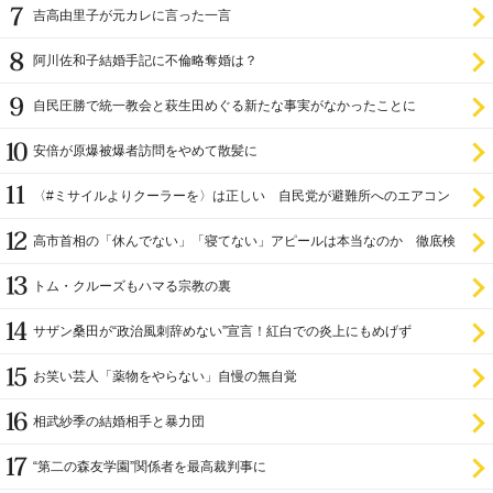
吉高由里子が元カレに言った一言
阿川佐和子結婚手記に不倫略奪婚は？
自民圧勝で統一教会と萩生田めぐる新たな事実がなかったことに
安倍が原爆被爆者訪問をやめて散髪に
〈#ミサイルよりクーラーを〉は正しい 自民党が避難所へのエアコン
設置を遅らせてきた
高市首相の「休んでない」「寝てない」アピールは本当なのか 徹底検
証
トム・クルーズもハマる宗教の裏
サザン桑田が“政治風刺辞めない”宣言！紅白での炎上にもめげず
お笑い芸人「薬物をやらない」自慢の無自覚
相武紗季の結婚相手と暴力団
“第二の森友学園”関係者を最高裁判事に