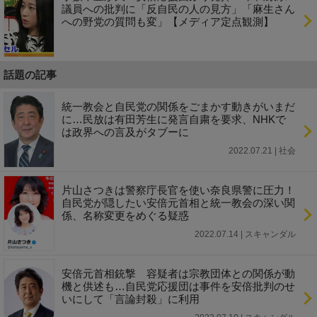
議員への批判に「反自民の人の見方」「麻生さん
への野党の質問も変」【メディア定点観測】
話題の記事
統一教会と自民党の関係をごまかす動きがいまだ
に…民放は有田芳生に発言自粛を要求、NHKで
は政界への言及がタブーに
2022.07.21 | 社会
片山さつきは警察庁長官を使い奈良県警に圧力！
自民党が隠したい安倍元首相と統一教会の深い関
係、名称変更をめぐる疑惑
2022.07.14 | スキャンダル
安倍元首相銃撃 容疑者は宗教団体との関係が動
機と供述も…自民党応援団は事件を安倍批判のせ
いにして「言論封殺」に利用