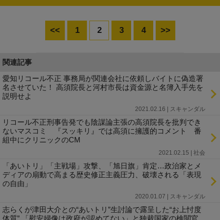
<<
1
2
3
4
>>
関連記事
愛知リコール不正 事務局が関連会社に依頼しバイトに偽造署
名させていた！ 高須院長と河村市長は資金源と名簿入手先を
説明せよ
2021.02.16 | スキャンダル
リコール不正刑事告発でも陰謀論主張の高須院長を批判でき
ないマスコミ 『スッキリ』では高須に擁護的コメント 番
組中にクリニックのCM
2021.02.15 | 社会
「あいトリ」「主戦場」攻撃、「旭日旗」肯定…政治家とメ
ディアの扇動で高まる歴史修正主義圧力、破壊される「表現
の自由」
2020.01.07 | スキャンダル
志らくが津田大介との“あいトリ”生討論で露呈した“お上忖度
体質” 「慰安婦像は政府が認めてない」と独裁国家の検閲官