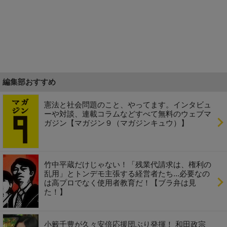
編集部おすすめ
憲法と社会問題のこと、やってます。インタビュ
ーや対談、連載コラムなどすべて無料のウェブマ
ガジン【マガジン９（マガジンキュウ）】
竹中平蔵だけじゃない！「残業代請求は、権利の
乱用」とトンデモ主張する経営者たち...必要なの
は高プロでなく使用者教育だ！【ブラ弁は見
た！】
小籔千豊が久々安倍応援団ぶり発揮！ 和田政宗