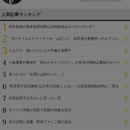
2022.07.10 | スキャンダル
人気記事ランキング
高市首相の熊本地震視察は北朝鮮並みのプロパガンダ！
〈#ミサイルよりクーラーを〉は正しい 自民党が避難所へのエアコン
設置を遅らせてきた
りえママ、娘にたけしとの不倫を強要!?
小倉優香の番組中「辞めさせてください」の本当の理由は番組のセクハ
ラ
葵つかさが「松潤とは終わった」と
“男系男子皇位継承”は日本の伝統じゃない！旧皇室典範制定時に「男を
尊び女を卑む」と
吉高由里子が元カレに言った一言
キンコメ高橋が法廷で母親の自殺を告白
市川沙耶と熱愛・野島アナに二股の過去