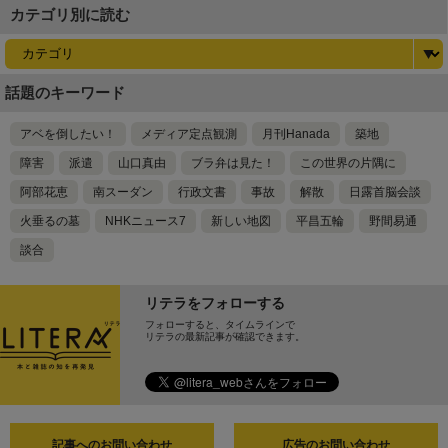
カテゴリ別に読む
話題のキーワード
アベを倒したい！
メディア定点観測
月刊Hanada
築地
障害
派遣
山口真由
ブラ弁は見た！
この世界の片隅に
阿部花恵
南スーダン
行政文書
事故
解散
日露首脳会談
火垂るの墓
NHKニュース7
新しい地図
平昌五輪
野間易通
談合
リテラをフォローする
フォローすると、タイムラインで
リテラの最新記事が確認できます。
記事へのお問い合わせ
広告のお問い合わせ