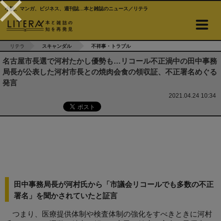
小説、マンガ、ビジネス、週刊誌…本と雑誌のニュース／リテラ
リテラ
スキャンダル
不祥事・トラブル
名古屋市長選で河村たかし優勢も…リコール不正渦中の田中事務
局長が公表した河村市長との焼肉会食の領収証、不正署名めぐる
発言
2021.04.24 10:34
田中事務局長が河村氏から「市議会リコールでも多数の不正
署名」を聞かされていたと証言
つまり、医療提供体制や検査体制の強化をすべきときに河村