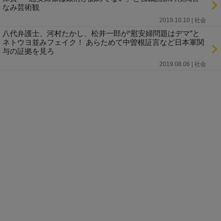
なみ芸術観
2019.10.10 | 社会
八代弁護士、河村たかし、松井一郎が“慰安婦問題はデマ”と
ネトウヨ並みフェイク！ あらためて中曽根証言など日本軍関
与の証拠を見ろ
2019.08.06 | 社会