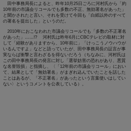
田中事務局長によると、昨年10月25日ごろに河村氏から「約
10年前の市議会リコールでも多数の不正、無効署名があった」
と聞かされたと言い、それを受けて今回も「白紙以外のすべて
の署名を提出した」というのだ。
2010年におこなわれた市議会リコールでも「多数の不正署名
があった」……!? 河村氏は昨年6月にCBCテレビの取材に対
して「経験がありますから、10年前に」「けっこうノウハウが
いるんですよ」などと語っていたが、田中事務局長の証言が事
実ならば衝撃と言わざるを得ないだろう（ちなみに、河村氏は
この田中事務局長の発言に対し「選挙妨害の恐れがあり、悪質
な名誉毀損」と指摘し、〈「12年前の市議会リコール」におい
て、結果として「無効署名」がまぎれ込んでいたことを話した
ことはあるが、「不正署名」があったという言葉使いはしてい
ない〉というコメントを公表している）。