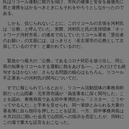
氏はリコール運動に精力を傾け、市民の健康と安全を最優先に
県と連携をはかるべきときにもそれをやろうとしなかったので
ある。
しかも、信じられないことに、このリコールの主張を河村氏
は「公務」と呼んでいた。実際、河村氏と氏の支持団体「ネッ
トワーク河村市長」の連名で出していたリコール署名「受任者
のお願い」の文面には、はっきりと〈名古屋市の公務として主
張しているのです〉と書かれているのだ。
緊急かつ最大の「公務」であるコロナ対応を放り出し、同じ
県の知事をリコールする運動に熱をあげる──。これだけでも絶
句するほかないが、さらなる問題の核心はもちろん、リコール
不正署名への河村氏の関与についてだ。
すでに報じられているとおり、リコール活動団体の事務局幹
部だった山田豪・元常滑市議が「偽造署名に深く関与した」こ
とを認め、事務局長である田中孝博氏から「ミスター、こうや
ってやるんだ」と手本を見せられ、同一筆跡とみられる大量の
署名簿に自ら指印を押したことを証言。一方、田中事務局長は
今月21日に開いた会見で山田氏への指示を否定したが、同時に
この場で重大な証言をおこなった。