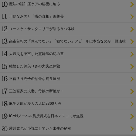
魔法の認知症ケアの秘密に迫る
川島なお美と「噂の真相」編集長
ユースケ・サンタマリアが語るうつ体験
高市首相の「休んでない」「寝てない」アピールは本当なのか 徹底検
証
大震災を予言した霊能師の幻の書
結婚した綿矢りさの大失恋体験
不倫？谷亮子の意外な肉食遍歴
三笠宮家に夫妻、母娘の断絶が！
麻生太郎が愛人の店に2360万円
ICANノーベル賞授賞式を日本マスコミが無視
愛川欽也が小説にしていた出生の秘密