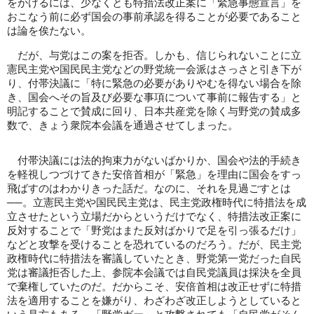
をかけるには、少なくとも特措法改正案に「緊急事態宣言」を
おこなう前に必ず国会の事前承認を得ることが必要であること
は論を俟たない。
だが、与党はこの案を拒否。しかも、信じられないことに立
憲民主党や国民民主党などの野党統一会派はさっさと引き下が
り、付帯決議に「特に緊急の必要がありやむを得ない場合を除
き、国会へその旨及び必要な事項について事前に報告する」と
明記することで賛成に回り、日本共産党を除く与野党の賛成多
数で、きょう衆院本会議を通過させてしまった。
付帯決議には法的拘束力がないばかりか、国会や法的手続き
を軽視しつづけてきた安倍首相が「緊急」を理由に国会をすっ
飛ばすのはわかりきった話だ。なのに、それを見過ごすとは
──。立憲民主党や国民民主党は、民主党政権時代に特措法を成
立させたという立場だからというだけでなく、特措法改正案に
反対することで「野党はまた反対ばかりで足を引っ張るだけ」
などと攻撃を受けることを恐れているのだろう。だが、民主党
政権時代に特措法を審議していたとき、野党第一党だった自民
党は審議拒否した上、参院本会議では自民党議員は採決を全員
で棄権していたのだ。だからこそ、安倍首相は改正せずに特措
法を適用することを嫌がり、わざわざ改正しようとしていると