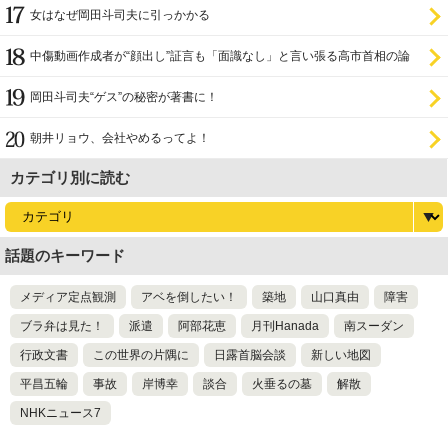
女はなぜ岡田斗司夫に引っかかる
中傷動画作成者が“顔出し”証言も「面識なし」と言い張る高市首相の論
理破綻
岡田斗司夫“ゲス”の秘密が著書に！
朝井リョウ、会社やめるってよ！
カテゴリ別に読む
話題のキーワード
メディア定点観測
アベを倒したい！
築地
山口真由
障害
ブラ弁は見た！
派遣
阿部花恵
月刊Hanada
南スーダン
行政文書
この世界の片隅に
日露首脳会談
新しい地図
平昌五輪
事故
岸博幸
談合
火垂るの墓
解散
NHKニュース7