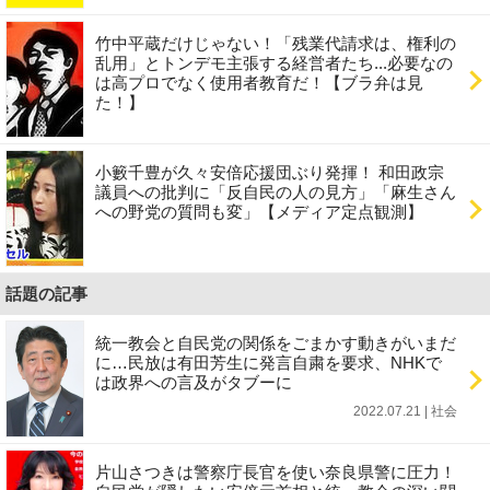
竹中平蔵だけじゃない！「残業代請求は、権利の
乱用」とトンデモ主張する経営者たち...必要なの
は高プロでなく使用者教育だ！【ブラ弁は見
た！】
小籔千豊が久々安倍応援団ぶり発揮！ 和田政宗
議員への批判に「反自民の人の見方」「麻生さん
への野党の質問も変」【メディア定点観測】
話題の記事
統一教会と自民党の関係をごまかす動きがいまだ
に…民放は有田芳生に発言自粛を要求、NHKで
は政界への言及がタブーに
2022.07.21 | 社会
片山さつきは警察庁長官を使い奈良県警に圧力！