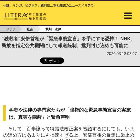
小説、マンガ、ビジネス、週刊誌…本と雑誌のニュース／リテラ
リテラ
社会
裁判・法律
“独裁者”安倍首相が「緊急事態宣言」を手にする恐怖！ NHK、
民放を指定公共機関にして報道統制、批判封じ込めも可能に
2020.03.12 08:07
学者や法律の専門家たちが「強権的な緊急事態宣言の実施
は、真実を隠蔽」と緊急声明
そして、百歩譲って特措法改正案を審議するにしても、いま
の進め方はあまりにも拙速すぎる上、安倍首相の暴走に歯止め