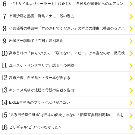
〈#ミサイルよりクーラーを〉は正しい 自民党が避難所へのエアコン
設置を遅らせてきた
市川沙耶と熱愛・野島アナに二股の過去
小倉優香の番組中「辞めさせてください」の本当の理由は番組のセクハ
ラ
岩城滉一騒動で「在日」差別激化
高市首相の「休んでない」「寝てない」アピールは本当なのか 徹底検
証
ユースケ・サンタマリアが語るうつ体験
高市推薦、自民党ヒトラー本が怖すぎ
キンコメ高橋が法廷で母親の自殺を告白
EXILE事務所のブラックぶりがスゴい
“男系男子皇位継承”は日本の伝統じゃない！旧皇室典範制定時に「男を
尊び女を卑む」と
ビリギャル“ビリ”じゃなかった？