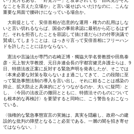
いう見方もある。「野党ガー」と攻撃されても「自民党がそん
なことを言えた立場か」と言い返せばいいだけなのに、こんな
重要な局面で腰砕けになっている場合か。
大前提として、安倍首相が恣意的な運用・権力の乱用はしな
いと言い切れるならば、国会の事前承認に最初から応じるはず
だ。それを拒否したことを容認して抜け道だらけの付帯決議で
賛成してしまうことは、はっきり言って安倍首相にフリーハン
ドを許したことにほかならない。
憲法や言論法が専門の右崎正博・獨協大学名誉教授や田島泰
彦・元上智大学教授、元日弁連会長の宇都宮健児弁護士らは、9
日、特措法改正案に反対する緊急声明を発表したが、そこでは
〈本来必要な対策を取らないまま過ごしてきて、この段階に至
って緊急事態法制の導入を言い出し、それに頼ることは感染の
抑止、拡大防止と具体的にどうつながるのか、大いに疑問〉と
し、〈今回の法改正の撤回とともに、特措法そのものについて
も根本的な再検討〉を要望すると同時に、こう警告をおこなっ
ている。
〈強権的な緊急事態宣言の実施は、真実を隠蔽し、政府への建
設的な批判の障壁となること必至である。一層の闇を招き寄せ
てはならない。〉