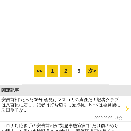
<<
1
2
3
次>
関連記事
安倍首相“たった36分”会見はマスコミの責任だ！記者クラブ
は八百長に応じ、記者は打ち切りに無抵抗、NHKは会見後に
岩田明子が…
2020.03.03 | 社会
コロナ対応後手の安倍首相が“緊急事態宣言”にだけ前のめり
な理由…右派の支持回復と批判封じ、安倍応援団は早くも