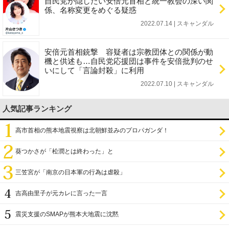
自民党が隠したい安倍元首相と統一教会の深い関
係、名称変更をめぐる疑惑
2022.07.14 | スキャンダル
安倍元首相銃撃 容疑者は宗教団体との関係が動
機と供述も…自民党応援団は事件を安倍批判のせ
いにして「言論封殺」に利用
2022.07.10 | スキャンダル
人気記事ランキング
高市首相の熊本地震視察は北朝鮮並みのプロパガンダ！
葵つかさが「松潤とは終わった」と
三笠宮が「南京の日本軍の行為は虐殺」
吉高由里子が元カレに言った一言
震災支援のSMAPが熊本大地震に沈黙