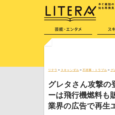
リテラ
>
スキャンダル
>
不祥事・トラブル
>
グ
グレタさん攻撃の
ーは飛行機燃料も
業界の広告で再生