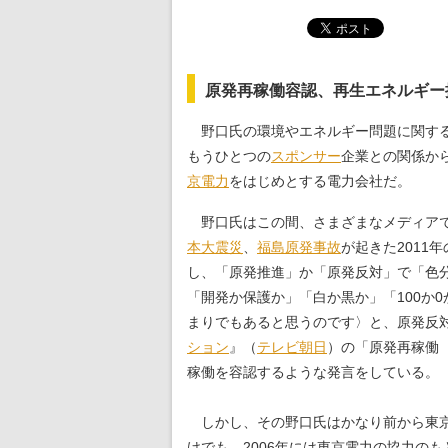
原発再稼働容認、再生エネルギー
野口氏の環境やエネルギー問題に関する
もうひとつの
スポンサー
企業との関係か
京電力
をはじめとする電力会社だ。
野口氏はこの間、さまざまなメディア
本大震災
、
福島原発
事故
が起きた2011
し、「原発推進」か「原発反対」で「色
「開発か保護か」「白か黒か」「100か
まりでもあると思うのです〉と、原発反対
ション
』（
テレビ朝日
）の「原発再稼働
稼働を容認するような発言をしている。
しかし、その野口氏はかなり前から東京
けでも、2006年には東京電力の協力の