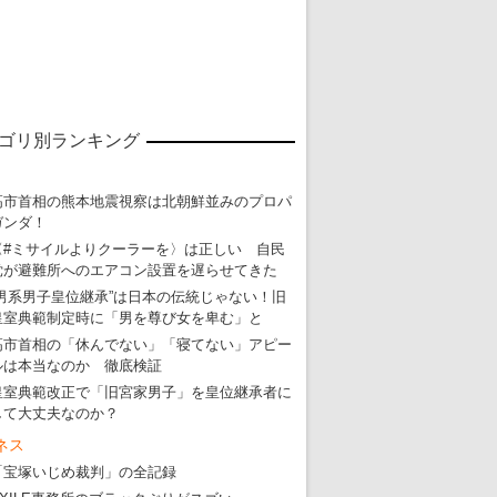
ゴリ別ランキング
高市首相の熊本地震視察は北朝鮮並みのプロパ
ガンダ！
〈#ミサイルよりクーラーを〉は正しい 自民
東京五輪強行開催特別企画 大ウソだら
党が避難所へのエアコン設置を遅らせてきた
“男系男子皇位継承”は日本の伝統じゃない！旧
・
五輪入場行進にすぎやまこういちの曲、杉田水脈のLGB
皇室典範制定時に「男を尊び女を卑む」と
・
大ウソだらけの東京五輪！ 安倍・菅・森はどんな嘘を
高市首相の「休んでない」「寝てない」アピー
ルは本当なのか 徹底検証
・
五輪サッカー・久保建英が南アの陽性者に「僕らに損ではない」
皇室典範改正で「旧宮家男子」を皇位継承者に
・
五輪関係者が入国当日、築地を散歩！
して大丈夫なのか？
ネス
・
五輪でIOCラウンジ以外にVIPルーム、広告代理店は物品購入
「宝塚いじめ裁判」の全記録