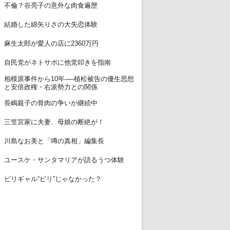
11
不倫？谷亮子の意外な肉食遍歴
12
結婚した綿矢りさの大失恋体験
13
麻生太郎が愛人の店に2360万円
14
自民党がネトサポに他党叩きを指南
相模原事件から10年──植松被告の優生思想
15
と安倍政権・右派勢力との関係
16
長嶋親子の骨肉の争いが継続中
17
三笠宮家に夫妻、母娘の断絶が！
18
川島なお美と「噂の真相」編集長
19
ユースケ・サンタマリアが語るうつ体験
20
ビリギャル“ビリ”じゃなかった？