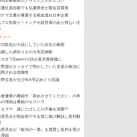
EXILE事務所のブラックぶりがスゴい
電通社員自殺でも弘兼憲史が宴会芸賛美
パナマ文書が暴露する税金逃れ日本企業
高プロ先取り！トンデモ経営者のあり得ない主
張
チャー
愛川欽也が小説にしていた出生の秘密
結婚した綿矢りさの大失恋体験
セカオワSaoriの小説が直木賞候補に
星野源がエッセイで明かしていた音楽が政治に
利用される危険性
東野圭吾が元少年A手記めぐり抗議
小倉優香の番組中「辞めさせてください」の本
当の理由は番組のセクハラ
りえママ、娘にたけしとの不倫を強要!?
山里亮太が国会前デモを捻じ曲げ解説し批判殺
到
山里亮太が『銀河の一票』を賞賛し批判を受け
た理由