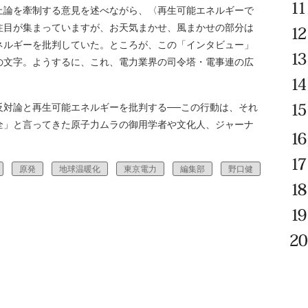
止論を牽制する意見を述べながら、〈再生可能エネルギーで
注目が集まっていますが、お天気まかせ、風まかせの部分は
ネルギーを批判していた。ところが、この「インタビュー」
の文字。ようするに、これ、電力業界の司令塔・電事連の広
対論と再生可能エネルギーを批判する──この行動は、それ
全」と言ってきた原子力ムラの御用学者や文化人、ジャーナ
原発
地球温暖化
東京電力
編集部
野口健