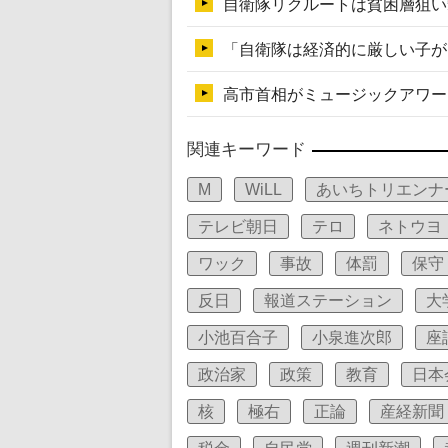
関連キーワード
M
WiLL
あいちトリエンナ
テレビ朝日
テロ
ネトウヨ
ワック
事故
体罰
保守
反日
報道ステーション
大
小池百合子
小泉進次郎
座
政治家
政策
教育
日本
核
極右
正論
産経新聞