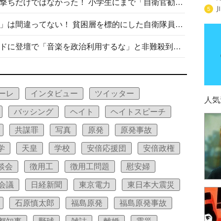
自衛隊リクルートは貧困層狙い撃ちだけではなかった！ 小学生にまで「自衛官勧誘」目的のパンフレット作成
5
「自衛隊は経済的に厳しい子が」は間違ってない！ 貧困層を標的にした自衛隊員募集、やす子、山上被告も…日本でも進む“経済的徴兵制”
高市首相がミュージックアワードに登壇で「音楽を政治利用するな」と非難殺到！ MAJの国策的本質を批判する声も
ーレ
インタビュー
ツイッター
人気
バッシング
ヘイト
ヘイトスピーチ
共謀罪
写真
原発
原発事故
学
天皇
学校
安倍応援団
安倍政権
談会
徴用工
徴用工問題
慰安婦
会議
日経新聞
東京電力
東日本大震災
石原慎太郎
福島原発
福島原発事故