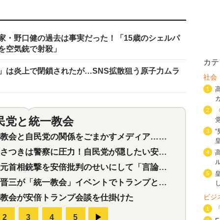
家・野口健の過去は事実だった！「15歳のシェルパ
猫を空気銃で射殺」
カテ
」は炎上で閉鎖されたが…SNS拡散狙う原子力ムラ
社会
1
2
民党と統一教会
特集
2
3
会と自民党の関係をごまかすメディア…民放は有田芳生に発言自粛を要求
つきは警察に圧力！自民党が隠したい安倍元首相と統一教会の深い関係
4
首相銃撃を安倍批判のせいにして「言論封殺」に利用する自民党応援団
5
三が「統一教会」イベントでトランプと演説！同性婚や夫婦別姓を攻撃
教会が安倍トランプ会談を仕掛けた
ビジ
1