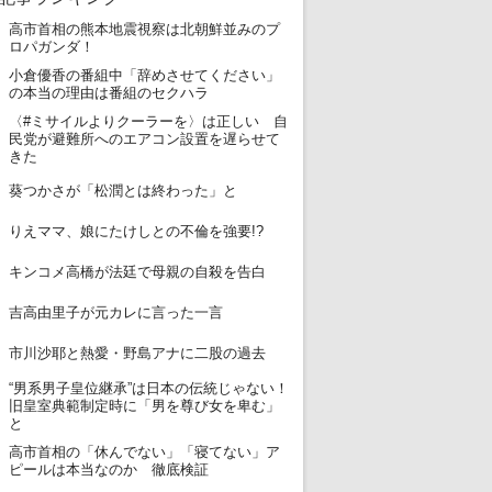
高市首相の熊本地震視察は北朝鮮並みのプ
1
ロパガンダ！
小倉優香の番組中「辞めさせてください」
2
の本当の理由は番組のセクハラ
〈#ミサイルよりクーラーを〉は正しい 自
3
民党が避難所へのエアコン設置を遅らせて
きた
4
葵つかさが「松潤とは終わった」と
5
りえママ、娘にたけしとの不倫を強要!?
6
キンコメ高橋が法廷で母親の自殺を告白
7
吉高由里子が元カレに言った一言
8
市川沙耶と熱愛・野島アナに二股の過去
“男系男子皇位継承”は日本の伝統じゃない！
9
旧皇室典範制定時に「男を尊び女を卑む」
と
高市首相の「休んでない」「寝てない」ア
10
ピールは本当なのか 徹底検証