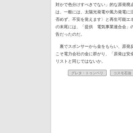
対かで色分けすべきでない」的な原発廃
は、一般には、太陽光発電や風力発電に
否めず、不安を覚えます〉と再生可能エ
の末尾には、「提供 電気事業連合会」
告だったのだ。
裏でスポンサーから金をもらい、原発反
こそ電力会社の金に群がり、「原発は安
リストと同じではないか。
グレタ・トゥンベリ
コスモ石油