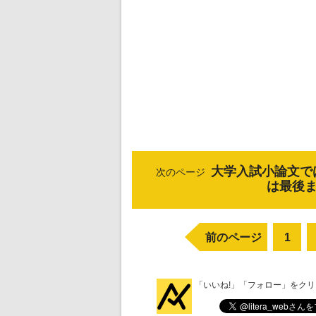
大学入試小論文で
次のページ
は最後
前のページ
1
「いいね!」「フォロー」をク