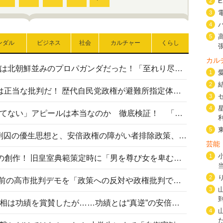
2
3
4
5
ンダル
ビジネス
社会
カルチャー
くらし
カル
高市首相の熊本地震避難所視察は北朝鮮並みのプロパガンダだった！「至れり尽くせり」の選ばれた避難所の一方で実態は…
1
2
〈#ミサイルよりクーラーを〉は正当な批判だ！ 歴代自民党政権が避難所指定体育館へのエアコン設置を遅らせてきた客観的事実
3
4
高市首相の「休んでない」「寝てない」アピールは本当なのか 徹底検証！ 「資料読み込み」「アイロンがけ」も矛盾だらけ…
5
相模原事件から10年──植松死刑囚の優生思想と、安倍政権の障がい者排除政策、右派勢力の差別主義との関係を改めて問う
芸能
1
“男系男子の皇位継承”は明治期の創作！ 旧皇室典範策定時に「男を尊び女を卑むの慣習、人民の脳髄」とトンデモ論で女性天皇を否定
2
山里亮太が『DayDay.』で国会前の高市批判デモを「政策への反対や政権批判でない」と捻じ曲げ解説 デモ参加者から批判殺到
3
安倍晋三元首相の命日で高市首相は功績を賞賛したが……功績とは“真逆”の安倍元首相のトンデモ発言を振り返る
4