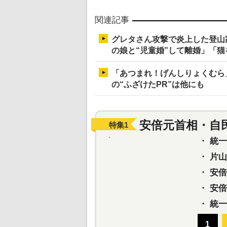
関連記事
グレタさん攻撃で炎上した登山
の娘と“児童婚”して離婚」「
「あつまれ！げんしりょくむら
の“ふざけたPR”は他にも
安倍元首相・自
特集
1
・
統一教
・
片山さ
・
安倍元
・
安倍晋
・
統一