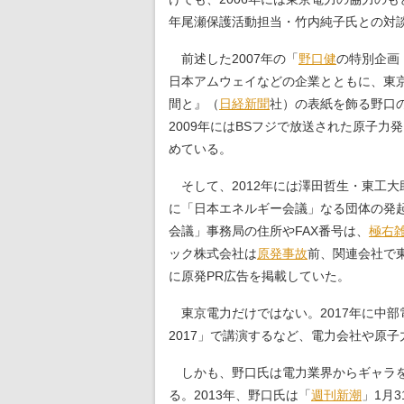
年尾瀬保護活動担当・竹内純子氏との対
前述した2007年の「
野口健
の特別企画
日本アムウェイなどの企業とともに、東京
間と』（
日経新聞
社）の表紙を飾る野口
2009年にはBSフジで放送された原子力
めている。
そして、2012年には澤田哲生・東工
に「日本エネルギー会議」なる団体の発
会議」事務局の住所やFAX番号は、
極右
ック株式会社は
原発事故
前、関連会社で東
に原発PR広告を掲載していた。
東京電力だけではない。2017年に中
2017」で講演するなど、電力会社や原
しかも、野口氏は電力業界からギャラを
る。2013年、野口氏は「
週刊新潮
」1月