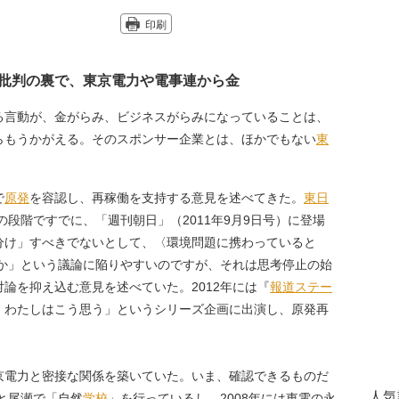
印刷
批判の裏で、東京電力や電事連から金
言動が、金がらみ、ビジネスがらみになっていることは、
らもうかがえる。そのスポンサー企業とは、ほかでもない
東
で
原発
を容認し、再稼働を支持する意見を述べてきた。
東日
年の段階ですでに、「週刊朝日」（2011年9月9日号）に登場
分け」すべきでないとして、〈環境問題に携わっていると
0か」という議論に陥りやすいのですが、それは思考停止の始
論を抑え込む意見を述べていた。2012年には『
報道ステー
 わたしはこう思う」というシリーズ企画に出演し、原発再
電力と密接な関係を築いていた。いま、確認できるものだ
人気
もと尾瀬で「自然
学校
」を行っているし、2008年には東電の永