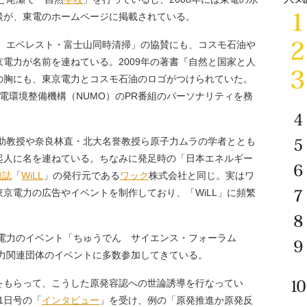
談が、東電のホームページに掲載されている。
 エベレスト・富士山同時清掃」の協賛にも、コスモ石油や
電力が名前を連ねている。2009年の著書『自然と国家と人
の胸にも、東京電力とコスモ石油のロゴがつけられていた。
発電環境整備機構（NUMO）のPR番組のパーソナリティを務
大助教授や奈良林直・北大名誉教授ら原子力ムラの学者ととも
起人に名を連ねている。ちなみに発足時の「日本エネルギー
雑誌
「
WiLL
」の発行元である
ワック
株式会社と同じ。実はワ
京電力の広告やイベントを制作しており、「WiLL」に頻繁
部電力のイベント「ちゅうでん サイエンス・フォーラム
子力関連団体のイベントに多数参加してきている。
もらって、こうした原発容認への世論誘導を行なってい
31日号の「
インタビュー
」を受け、例の「原発推進か原発反