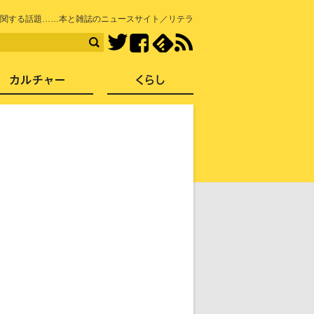
知を再発見
関する話題……本と雑誌のニュースサイト／リテラ
Facebook
feedly
RSS
Twitter
ス
社会
カルチャー
くらし