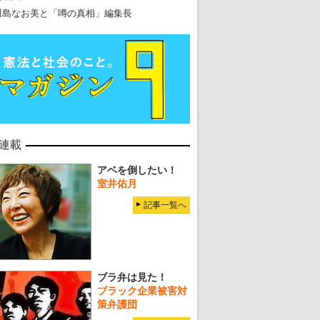
川島なお美と「噂の真相」編集長
連載
アベを倒したい！
室井佑月
記事一覧へ
ブラ弁は見た！
ブラック企業被害対
策弁護団