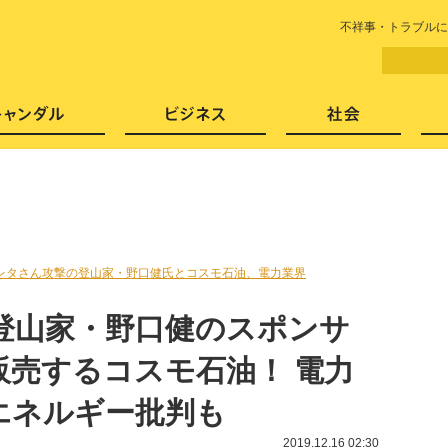
LITERA／リテラ 本と雑誌の
不祥事・トラブルに
芸能・エンタメ
スキャンダル
ビジネ
レタさん攻撃の登山家・野口健氏とコスモ石油、電力業界
登山家・野口健のスポンサ
販売するコスモ石油！ 電力
エネルギー批判も
2019.12.16 02:30