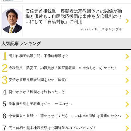
安倍元首相銃撃 容疑者は宗教団体との関係が動
機と供述も…自民党応援団は事件を安倍批判のせ
いにして「言論封殺」に利用
2022.07.10 | スキャンダル
人気記事ランキング
阿川佐和子結婚手記に不倫略奪婚は？
今秋発足「防災庁」の職員は「国家情報局」の半分しかいなかった！
安倍が原爆被爆者訪問をやめて散髪に
葵つかさが「松潤とは終わった」と
香取慎吾隠し子報道はジャニーズのせい
小倉優香の番組中「辞めさせてください」の本当の理由は番組のセクハ
ラ
高市首相の熊本地震視察は北朝鮮並みのプロパガンダ！