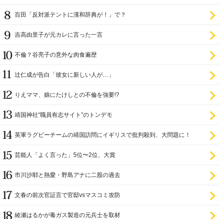
百田「反対派テントに漢和辞典が！」で？
吉高由里子が元カレに言った一言
不倫？谷亮子の意外な肉食遍歴
辻仁成が告白「彼女に新しい人が…」
りえママ、娘にたけしとの不倫を強要!?
靖国神社“職員有志サイト”のトンデモ
英軍ラグビーチームの靖国訪問にイギリスで批判殺到、大問題に！
芸能人「よく言った」5位〜2位、大賞
市川沙耶と熱愛・野島アナに二股の過去
文春の前次官証言で官邸vsマスコミ攻防
綾瀬はるかが毒ガス製造の元兵士を取材