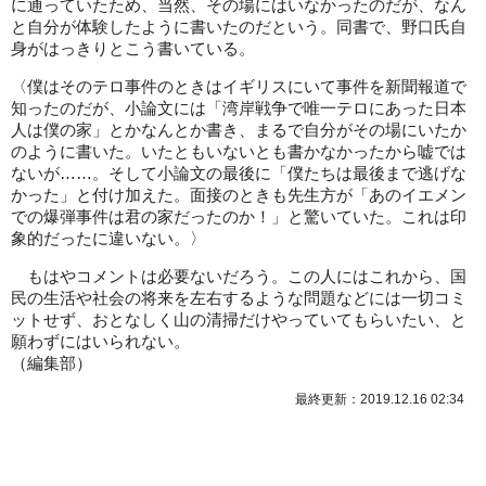
に通っていたため、当然、その場にはいなかったのだが、なん
と自分が体験したように書いたのだという。同書で、野口氏自
身がはっきりとこう書いている。
〈僕はそのテロ事件のときはイギリスにいて事件を新聞報道で
知ったのだが、小論文には「湾岸戦争で唯一テロにあった日本
人は僕の家」とかなんとか書き、まるで自分がその場にいたか
のように書いた。いたともいないとも書かなかったから嘘では
ないが……。そして小論文の最後に「僕たちは最後まで逃げな
かった」と付け加えた。面接のときも先生方が「あのイエメン
での爆弾事件は君の家だったのか！」と驚いていた。これは印
象的だったに違いない。〉
もはやコメントは必要ないだろう。この人にはこれから、国
民の生活や社会の将来を左右するような問題などには一切コミ
ットせず、おとなしく山の清掃だけやっていてもらいたい、と
願わずにはいられない。
（
編集部
）
最終更新：2019.12.16 02:34