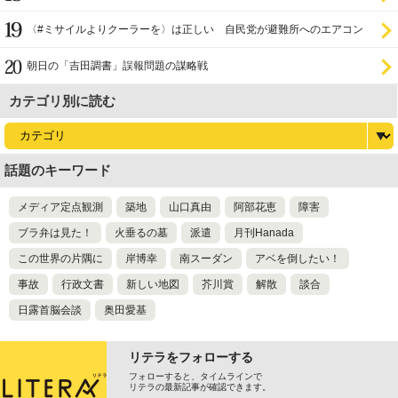
〈#ミサイルよりクーラーを〉は正しい 自民党が避難所へのエアコン
設置を遅らせてきた
朝日の「吉田調書」誤報問題の謀略戦
カテゴリ別に読む
話題のキーワード
メディア定点観測
築地
山口真由
阿部花恵
障害
ブラ弁は見た！
火垂るの墓
派遣
月刊Hanada
この世界の片隅に
岸博幸
南スーダン
アベを倒したい！
事故
行政文書
新しい地図
芥川賞
解散
談合
日露首脳会談
奥田愛基
リテラをフォローする
フォローすると、タイムラインで
リテラの最新記事が確認できます。