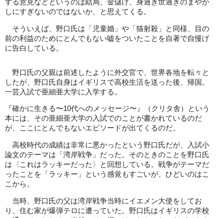
する意見などというのは結局、金儲け、身過ぎ世過ぎのまやか
しにすぎないのではないか、と思えてくる。
そういえば、野口氏は「児童婚」や「猫射殺」と同様、目の
前の利益のためにとんでもない嘘をついたことを自著で自慢げ
に告白している。
野口氏の父親は前述したように外交官で、世界各地を転々と
したが、野口氏自身はイギリスで高校生活を送った後、帰国。
一芸入試で亜細亜大学に入学する。
『確かに生きる〜10代へのメッセージ〜』（クリタ舎）という
本には、その亜細亜大学の入試でのことが書かれているのだ
が、ここにとんでもないエピソードが出てくるのだ。
高校時代の成績は非常に悪かったという野口氏だが、入試小
論文のテーマは「湾岸戦争」だった。そのときのことを野口氏
は〈これはラッキーだった〉と回想している。戦争がテーマだ
ったことを「ラッキー」という感覚もすごいが、ひどいのはこ
こから。
当時、野口氏の父は湾岸戦争当時にイエメン大使をしてお
り、住む家が爆弾テロに遭っていた。野口氏はイギリスの学校