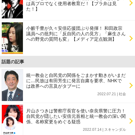
は高プロでなく使用者教育だ！【ブラ弁は見
た！】
小籔千豊が久々安倍応援団ぶり発揮！ 和田政宗
議員への批判に「反自民の人の見方」「麻生さん
への野党の質問も変」【メディア定点観測】
話題の記事
統一教会と自民党の関係をごまかす動きがいまだ
に…民放は有田芳生に発言自粛を要求、NHKで
は政界への言及がタブーに
2022.07.21 | 社会
片山さつきは警察庁長官を使い奈良県警に圧力！
自民党が隠したい安倍元首相と統一教会の深い関
係、名称変更をめぐる疑惑
2022.07.14 | スキャンダル