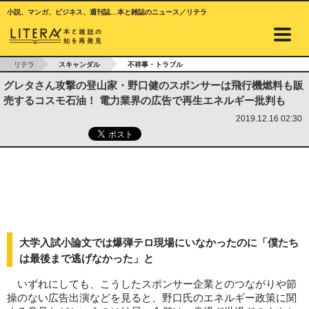
小説、マンガ、ビジネス、週刊誌…本と雑誌のニュース／リテラ
リテラ
スキャンダル
不祥事・トラブル
グレタさん攻撃の登山家・野口健のスポンサーは飛行機燃料も販
売するコスモ石油！ 電力業界の広告で再生エネルギー批判も
2019.12.16 02:30
大学入試小論文では爆弾テロ現場にいなかったのに「僕たち
は最後まで逃げなかった」と
いずれにしても、こうしたスポンサー企業とのつながりや節
操のない広告出演などを見ると、野口氏のエネルギー政策に関