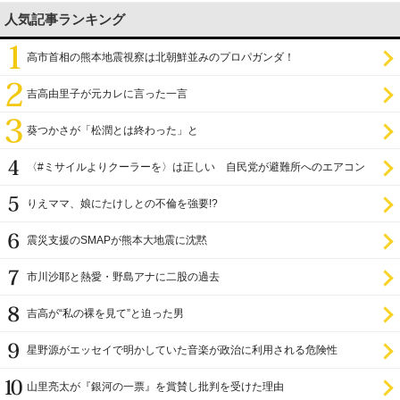
人気記事ランキング
高市首相の熊本地震視察は北朝鮮並みのプロパガンダ！
吉高由里子が元カレに言った一言
葵つかさが「松潤とは終わった」と
〈#ミサイルよりクーラーを〉は正しい 自民党が避難所へのエアコン
設置を遅らせてきた
りえママ、娘にたけしとの不倫を強要!?
震災支援のSMAPが熊本大地震に沈黙
市川沙耶と熱愛・野島アナに二股の過去
吉高が“私の裸を見て”と迫った男
星野源がエッセイで明かしていた音楽が政治に利用される危険性
山里亮太が『銀河の一票』を賞賛し批判を受けた理由