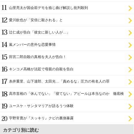
山里亮太が国会前デモを捻じ曲げ解説し批判殺到
愛川欽也が「安倍に殺される」と
辻仁成が告白「彼女に新しい人が…」
嵐メンバーの意外な恋愛事情
田宮二郎自殺の真相を夫人が告白！
キンコメ高橋が法廷で母親の自殺を告白
糸井重里、山下達郎、太田光…「責めるな」圧力の有名人の罪
高市首相の「休んでない」「寝てない」アピールは本当なのか 徹底検
証
ユースケ・サンタマリアが語るうつ体験
宇野常寛が『スッキリ』クビの裏側暴露
カテゴリ別に読む