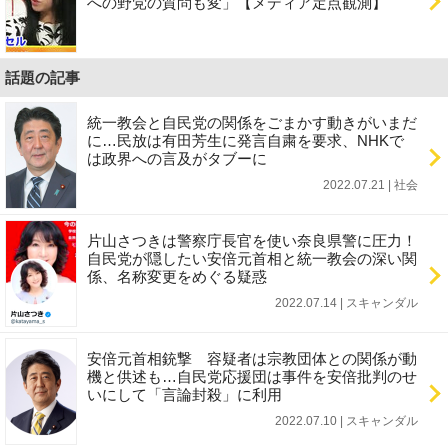
への野党の質問も変」【メディア定点観測】
話題の記事
統一教会と自民党の関係をごまかす動きがいまだ
に…民放は有田芳生に発言自粛を要求、NHKで
は政界への言及がタブーに
2022.07.21 | 社会
片山さつきは警察庁長官を使い奈良県警に圧力！
自民党が隠したい安倍元首相と統一教会の深い関
係、名称変更をめぐる疑惑
2022.07.14 | スキャンダル
安倍元首相銃撃 容疑者は宗教団体との関係が動
機と供述も…自民党応援団は事件を安倍批判のせ
いにして「言論封殺」に利用
2022.07.10 | スキャンダル