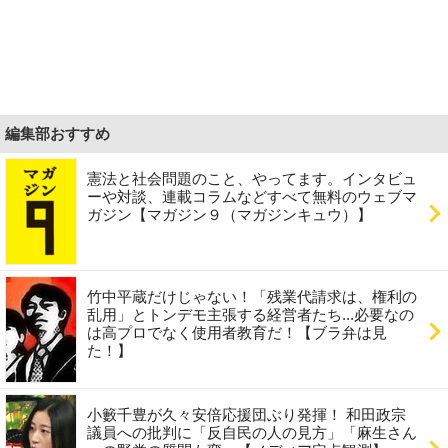
編集部おすすめ
憲法と社会問題のこと、やってます。インタビュ
ーや対談、連載コラムなどすべて無料のウェブマ
ガジン【マガジン９（マガジンキュウ）】
竹中平蔵だけじゃない！「残業代請求は、権利の
乱用」とトンデモ主張する経営者たち...必要なの
は高プロでなく使用者教育だ！【ブラ弁は見
た！】
小籔千豊が久々安倍応援団ぶり発揮！ 和田政宗
議員への批判に「反自民の人の見方」「麻生さん