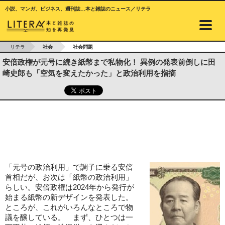
小説、マンガ、ビジネス、週刊誌…本と雑誌のニュース／リテラ
リテラ
社会
社会問題
安倍政権が元号に続き紙幣まで私物化！ 異例の発表前倒しに田
崎史郎も「空気を変えたかった」と政治利用を指摘
「元号の政治利用」で調子に乗る安倍
首相だが、お次は「紙幣の政治利用」
らしい。安倍政権は2024年から発行が
始まる紙幣の新デザインを発表した。
ところが、これがいろんなところで物
議を醸している。 まず、ひとつは一