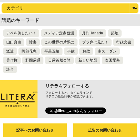
話題のキーワード
アベを倒したい！
メディア定点観測
月刊Hanada
築地
山口真由
障害
この世界の片隅に
ブラ弁は見た！
行政文書
派遣
阿部花恵
平昌五輪
事故
解散
南スーダン
著作権
野間易通
日露首脳会談
新しい地図
奥田愛基
談合
リテラをフォローする
フォローすると、タイムラインで
リテラの最新記事が確認できます。
記事へのお問い合わせ
広告のお問い合わせ