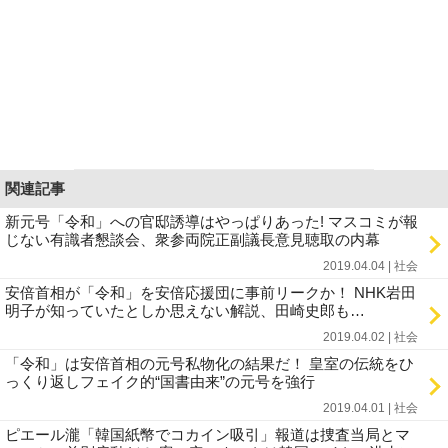
関連記事
新元号「令和」への官邸誘導はやっぱりあった! マスコミが報
じない有識者懇談会、衆参両院正副議長意見聴取の内幕
2019.04.04 | 社会
安倍首相が「令和」を安倍応援団に事前リークか！ NHK岩田
明子が知っていたとしか思えない解説、田崎史郎も…
2019.04.02 | 社会
「令和」は安倍首相の元号私物化の結果だ！ 皇室の伝統をひ
っくり返しフェイク的“国書由来”の元号を強行
2019.04.01 | 社会
ピエール瀧「韓国紙幣でコカイン吸引」報道は捜査当局とマ