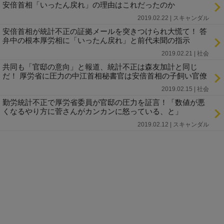
安倍首相「いったん戻れ」の理由はこれだったのか
2019.02.22 | スキャンダル
安倍首相が統計不正の証拠メールを突きつけられ大慌て！ 答
弁中の根本厚労相に「いったん戻れ」と前代未聞の指示
2019.02.21 | 社会
共同も「官邸の意向」と報道、統計不正は森友加計と同じ
だ！ 厚労省に圧力の中江首相秘書官は安倍首相の子飼い官僚
2019.02.15 | 社会
勤労統計不正で厚労省委員が官邸の圧力を証言！「数値が悪
くなるやり方に菅さんがカンカンに怒っている、と」
2019.02.12 | スキャンダル