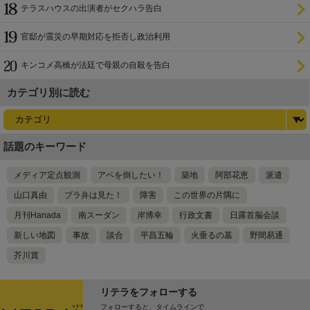
設置を遅らせてきた
テラスハウスの出演者がセクハラ告白
官邸が震災の早期対応を拒否し政治利用
キンコメ高橋が法廷で母親の自殺を告白
カテゴリ別に読む
話題のキーワード
メディア定点観測
アベを倒したい！
築地
阿部花恵
派遣
山口真由
ブラ弁は見た！
障害
この世界の片隅に
月刊Hanada
南スーダン
岸博幸
行政文書
日露首脳会談
新しい地図
事故
談合
平昌五輪
火垂るの墓
野間易通
芥川賞
リテラをフォローする
フォローすると、タイムラインで