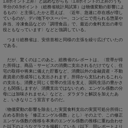
1.8ポイント上昇〉と認めながらも〈1.8ポイントの上昇のうち
半分の0.9ポイント（総務省統計局試算）は物価変動の影響によ
るもの〉と主張したかと思えば、〈近年、急速に存在感が増し
ているのが、デパ地下やスーパー、コンビニで売られる惣菜や
弁当、冷凍食品などの「調理食品」で、最近の食料支出の牽引
役ともなっています〉などと強調している。
つまり総務省は、安倍首相と同様の主張を繰り広げていたの
である。
だが、驚くのはこのあと。総務省のレポートは、〈世帯が得
た所得は、商品・サービスの消費に支出されるだけでなく、住
宅の取得や将来に備えた貯蓄など、消費以外の金融資産・不動
産資産の形成等にも支出されます。所得から支払われるこれら
の支出も、消費と同じく世帯の生活を支え、国民生活の豊かさ
とも関係しますが、消費支出ではないため、エンゲル係数の分
母には加味されません〉などと、ダラダラと解説を加えたあ
と、いきなりこう宣言するのだ。
〈物価変動の影響を除去した実質食料支出の実質可処分所得に
占める割合を「修正エンゲル係数」とし〉その上で、この修正
エンゲル係数の推移を本来のエンゲル係数の推移に重ね合わせ
た以下のようなグラフを掲載している（以下、同レポートより