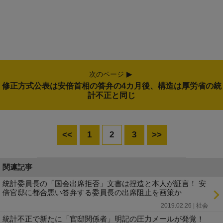
次のページ
修正方式公表は安倍首相の答弁の4カ月後、構造は厚労省の統
計不正と同じ
<<
1
2
3
>>
関連記事
統計委員長の「国会出席拒否」文書は捏造と本人が証言！ 安
倍官邸に都合悪い答弁する委員長の出席阻止を画策か
2019.02.26 | 社会
統計不正で新たに「官邸関係者」明記の圧力メールが発覚！