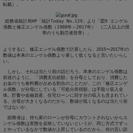
転載）。
総務省統計局HP「統計Today No.129」より「図9 エンゲル
係数と修正エンゲル係数（1980年～2017年） （二人以上の世
帯のうち勤労者世帯）」
ようするに、修正エンゲル係数で計算したら、2015〜2017年の
数値は本来のエンゲル係数より著しく低くなると言いたいらし
い。
しかし、それは当たり前の話だろう。本来のエンゲル係数は
前述のように、「消費支出総額」を分母としており、消費した
お金のうち食料費が占める割合のことだが、この「修正エンゲ
ル係数」が分母にしている「可処分所得額」は手取り収入全
体。貯蓄や金融資産、住宅ローンに回す分の収入も含まれてい
る。分母が大きくなるのだから、数値が低くなるのは当たり前
ではないか。
総務省は、持ち家のローンが分母にカウントされないからエ
ンゲル係数は実態を反映していないというが、同じ方式でずっ
とやっているなかで数値が上昇しているのだから、何の言い訳