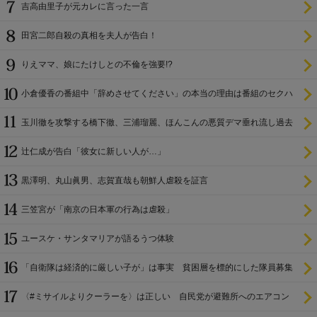
吉高由里子が元カレに言った一言
田宮二郎自殺の真相を夫人が告白！
りえママ、娘にたけしとの不倫を強要!?
小倉優香の番組中「辞めさせてください」の本当の理由は番組のセクハ
ラ
玉川徹を攻撃する橋下徹、三浦瑠麗、ほんこんの悪質デマ垂れ流し過去
辻仁成が告白「彼女に新しい人が…」
黒澤明、丸山眞男、志賀直哉も朝鮮人虐殺を証言
三笠宮が「南京の日本軍の行為は虐殺」
ユースケ・サンタマリアが語るうつ体験
「自衛隊は経済的に厳しい子が」は事実 貧困層を標的にした隊員募集
〈#ミサイルよりクーラーを〉は正しい 自民党が避難所へのエアコン