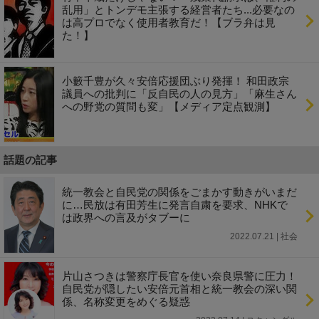
乱用」とトンデモ主張する経営者たち...必要なの
は高プロでなく使用者教育だ！【ブラ弁は見
た！】
小籔千豊が久々安倍応援団ぶり発揮！ 和田政宗
議員への批判に「反自民の人の見方」「麻生さん
への野党の質問も変」【メディア定点観測】
話題の記事
統一教会と自民党の関係をごまかす動きがいまだ
に…民放は有田芳生に発言自粛を要求、NHKで
は政界への言及がタブーに
2022.07.21 | 社会
片山さつきは警察庁長官を使い奈良県警に圧力！
自民党が隠したい安倍元首相と統一教会の深い関
係、名称変更をめぐる疑惑