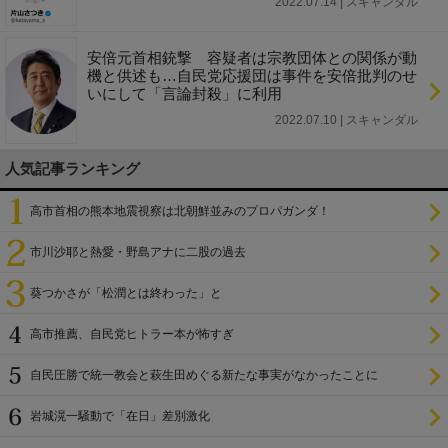
2022.07.14 | スキャンダル
安倍元首相銃撃 容疑者は宗教団体との関係が動
機と供述も…自民党応援団は事件を安倍批判のせ
いにして「言論封殺」に利用
2022.07.10 | スキャンダル
人気記事ランキング
高市首相の熊本地震視察は北朝鮮並みのプロパガンダ！
市川沙耶と熱愛・野島アナに二股の過去
葵つかさが「松潤とは終わった」と
高市推薦、自民党ヒトラー本が怖すぎ
自民圧勝で統一教会と萩生田めぐる新たな事実がなかったことに
岩城滉一騒動で「在日」差別激化