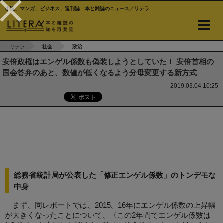
小説、マンガ、ビジネス、週刊誌…本と雑誌のニュース／リテラ
リテラ
社会
政治
安倍政権はエンゲル係数も偽装しようとしていた！ 安倍首相の
国会答弁のあと、数値が低くなるよう分母変更する新方式
2019.03.04 10:25
総務省統計局が公表した「修正エンゲル係数」のトンデモな
中身
まず、同レポートでは、2015、16年にエンゲル係数の上昇幅
が大きくなったことについて、〈この2年間でエンゲル係数は