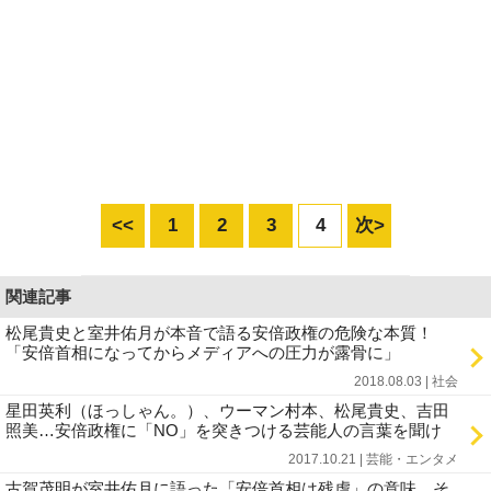
<<
1
2
3
4
次>
関連記事
松尾貴史と室井佑月が本音で語る安倍政権の危険な本質！
「安倍首相になってからメディアへの圧力が露骨に」
2018.08.03 | 社会
星田英利（ほっしゃん。）、ウーマン村本、松尾貴史、吉田
照美…安倍政権に「NO」を突きつける芸能人の言葉を聞け
2017.10.21 | 芸能・エンタメ
古賀茂明が室井佑月に語った「安倍首相は残虐」の意味、そ