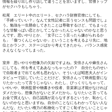
情報を繰り出し作り話して違うことを言いますし、官僚トップ
がセクハラもしちゃう。
松尾 エリート中のエリート、セクハラ財務官僚にしても、
「手縛っていい？」なんて女性記者に言うセンスも問題でしょ
う。勉強を一生懸命してきたことは尊敬するけど、でもまっと
うな甘酸っぱい恋とかしてこなかったんじゃないのかなと思う
んです。思いやりとか、「女子にこう言ったら嫌がられるか
も」「傷つくんじゃないか」ということを考えるより先に、地
位とかランク、ステージばかり考えてきたから、バランス感覚
さえなくなってしまった。
室井 思いやりや想像力の欠如ですよね。安倍さんや麻生さん
にしても、何を考えてああなっちゃったの？ 自分たちのせい
で自殺者まで出ても何も思わない。そういえば昭恵夫人がイン
タビューで話していたことだけど、安倍さんって映画監督にな
りたかったって言うじゃない。わたし、びっくりしちゃって。
いやいや、映画監督や物書きや役者、音楽家は才能がなければ
ダメだから。想像力がないとダメだから。なりたいと言っても
お金で買えない。自己認識が足らなすぎるというか、恥かしく
ないのかなと思いますね。自分のことなにもわかってない人な
んだな。だいたい権力の私物化ってすごく恥ずかしいことじゃ