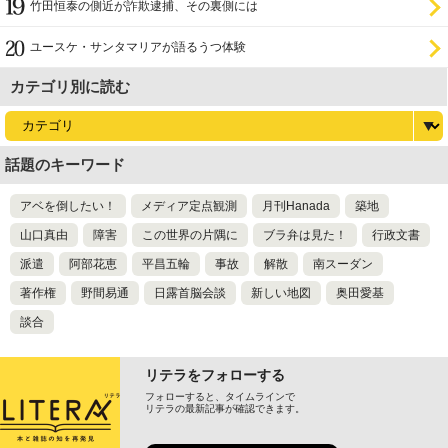
竹田恒泰の側近が詐欺逮捕、その裏側には
ユースケ・サンタマリアが語るうつ体験
カテゴリ別に読む
話題のキーワード
アベを倒したい！
メディア定点観測
月刊Hanada
築地
山口真由
障害
この世界の片隅に
ブラ弁は見た！
行政文書
派遣
阿部花恵
平昌五輪
事故
解散
南スーダン
著作権
野間易通
日露首脳会談
新しい地図
奥田愛基
談合
リテラをフォローする
フォローすると、タイムラインで
リテラの最新記事が確認できます。