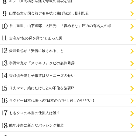
キンコメ高橋が法廷で母親の自殺を告白
山里亮太が国会前デモを捻じ曲げ解説し批判殺到
糸井重里、山下達郎、太田光…「責めるな」圧力の有名人の罪
吉高が“私の裸を見て”と迫った男
愛川欽也が「安倍に殺される」と
宇野常寛が『スッキリ』クビの裏側暴露
香取慎吾隠し子報道はジャニーズのせい
りえママ、娘にたけしとの不倫を強要!?
ラグビー日本代表への“日本の心”押し付けがひどい！
ももクロの本当の仕掛人は誰？
能年玲奈に新たなバッシング報道