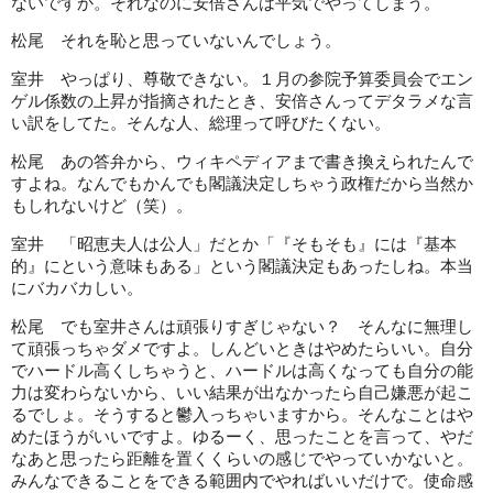
ないですか。それなのに安倍さんは平気でやってしまう。
松尾 それを恥と思っていないんでしょう。
室井 やっぱり、尊敬できない。１月の参院予算委員会でエン
ゲル係数の上昇が指摘されたとき、安倍さんってデタラメな言
い訳をしてた。そんな人、総理って呼びたくない。
松尾 あの答弁から、ウィキペディアまで書き換えられたんで
すよね。なんでもかんでも閣議決定しちゃう政権だから当然か
もしれないけど（笑）。
室井 「昭恵夫人は公人」だとか「『そもそも』には『基本
的』にという意味もある」という閣議決定もあったしね。本当
にバカバカしい。
松尾 でも室井さんは頑張りすぎじゃない？ そんなに無理し
て頑張っちゃダメですよ。しんどいときはやめたらいい。自分
でハードル高くしちゃうと、ハードルは高くなっても自分の能
力は変わらないから、いい結果が出なかったら自己嫌悪が起こ
るでしょ。そうすると鬱入っちゃいますから。そんなことはや
めたほうがいいですよ。ゆるーく、思ったことを言って、やだ
なあと思ったら距離を置くくらいの感じでやっていかないと。
みんなできることをできる範囲内でやればいいだけで。使命感