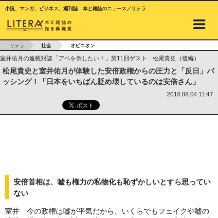
小説、マンガ、ビジネス、週刊誌…本と雑誌のニュース／リテラ
リテラ
社会
オピニオン
室井佑月の連載対談「アベを倒したい！」第11回ゲスト 松尾貴史（後編）
松尾貴史と室井佑月が体験した安倍政権からの圧力と「反日」バ
ッシング！「日本をいちばん貶め壊しているのは安倍さん」
2018.08.04 11:47
安倍首相は、嘘も権力の私物化も恥ずかしいとすら思ってい
ない
室井 今の政権は嘘が平気だから、いくらでもフェイクや嘘の