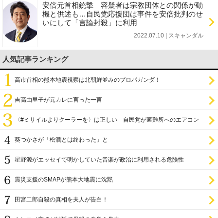
安倍元首相銃撃 容疑者は宗教団体との関係が動
機と供述も…自民党応援団は事件を安倍批判のせ
いにして「言論封殺」に利用
2022.07.10 | スキャンダル
人気記事ランキング
高市首相の熊本地震視察は北朝鮮並みのプロパガンダ！
吉高由里子が元カレに言った一言
〈#ミサイルよりクーラーを〉は正しい 自民党が避難所へのエアコン
設置を遅らせてきた
葵つかさが「松潤とは終わった」と
星野源がエッセイで明かしていた音楽が政治に利用される危険性
震災支援のSMAPが熊本大地震に沈黙
田宮二郎自殺の真相を夫人が告白！