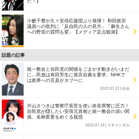
た！】
小籔千豊が久々安倍応援団ぶり発揮！ 和田政宗
議員への批判に「反自民の人の見方」「麻生さん
への野党の質問も変」【メディア定点観測】
話題の記事
統一教会と自民党の関係をごまかす動きがいまだ
に…民放は有田芳生に発言自粛を要求、NHKで
は政界への言及がタブーに
2022.07.21 | 社会
片山さつきは警察庁長官を使い奈良県警に圧力！
自民党が隠したい安倍元首相と統一教会の深い関
係、名称変更をめぐる疑惑
2022.07.14 | スキャンダル