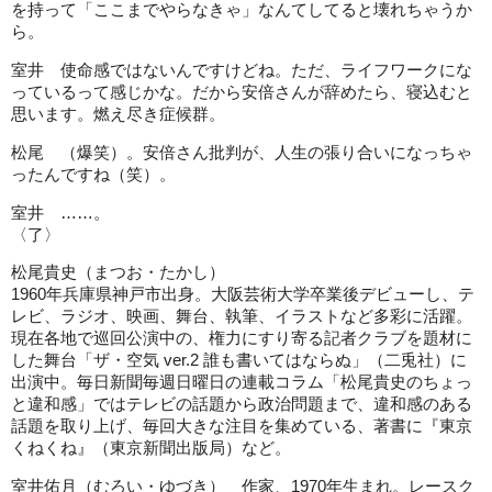
を持って「ここまでやらなきゃ」なんてしてると壊れちゃうか
ら。
室井 使命感ではないんですけどね。ただ、ライフワークにな
っているって感じかな。だから安倍さんが辞めたら、寝込むと
思います。燃え尽き症候群。
松尾 （爆笑）。安倍さん批判が、人生の張り合いになっちゃ
ったんですね（笑）。
室井 ……。
〈了〉
松尾貴史（まつお・たかし）
1960年兵庫県神戸市出身。大阪芸術大学卒業後デビューし、テ
レビ、ラジオ、映画、舞台、執筆、イラストなど多彩に活躍。
現在各地で巡回公演中の、権力にすり寄る記者クラブを題材に
した舞台「ザ・空気 ver.2 誰も書いてはならぬ」（二兎社）に
出演中。毎日新聞毎週日曜日の連載コラム「松尾貴史のちょっ
と違和感」ではテレビの話題から政治問題まで、違和感のある
話題を取り上げ、毎回大きな注目を集めている、著書に『東京
くねくね』（東京新聞出版局）など。
室井佑月（むろい・ゆづき） 作家、1970年生まれ。レースク