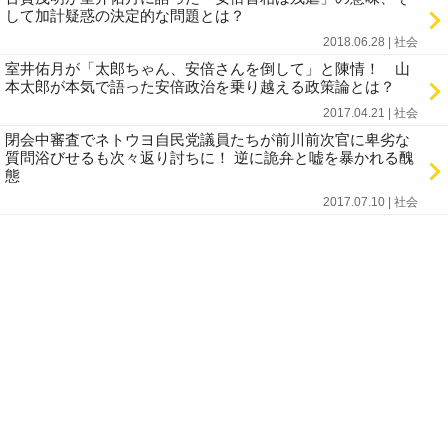
して加計疑惑の決定的な問題とは？
2018.06.28 | 社会
室井佑月が「太郎ちゃん、安倍さんを倒して」と陳情！ 山
本太郎が本気で語った安倍政治を乗り越える政策論とは？
2017.04.21 | 社会
閉会中審査でネトウヨ自民党議員たちが前川前次官に卑劣な
質問浴びせるも次々返り討ちに！ 逆に詭弁と嘘を暴かれる醜
態
2017.07.10 | 社会