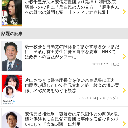
小籔千豊が久々安倍応援団ぶり発揮！ 和田政宗
議員への批判に「反自民の人の見方」「麻生さん
への野党の質問も変」【メディア定点観測】
話題の記事
統一教会と自民党の関係をごまかす動きがいまだ
に…民放は有田芳生に発言自粛を要求、NHKで
は政界への言及がタブーに
2022.07.21 | 社会
片山さつきは警察庁長官を使い奈良県警に圧力！
自民党が隠したい安倍元首相と統一教会の深い関
係、名称変更をめぐる疑惑
2022.07.14 | スキャンダル
安倍元首相銃撃 容疑者は宗教団体との関係が動
機と供述も…自民党応援団は事件を安倍批判のせ
いにして「言論封殺」に利用