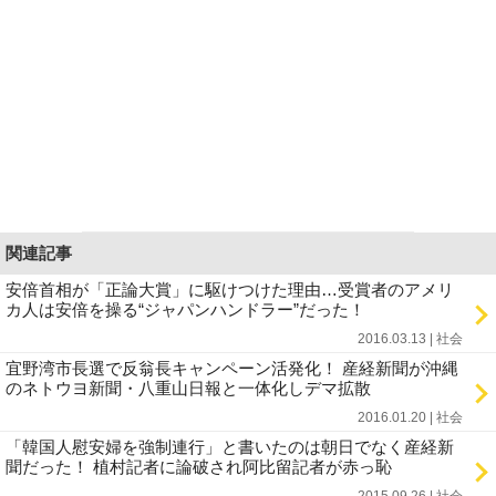
関連記事
安倍首相が「正論大賞」に駆けつけた理由…受賞者のアメリ
カ人は安倍を操る“ジャパンハンドラー”だった！
2016.03.13 | 社会
宜野湾市長選で反翁長キャンペーン活発化！ 産経新聞が沖縄
のネトウヨ新聞・八重山日報と一体化しデマ拡散
2016.01.20 | 社会
「韓国人慰安婦を強制連行」と書いたのは朝日でなく産経新
聞だった！ 植村記者に論破され阿比留記者が赤っ恥