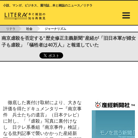
小説、マンガ、ビジネス、週刊誌…本と雑誌のニュース／リテラ
リテラ
社会
ジャーナリズム
南京虐殺を否定する“歴史修正主義新聞”産経が「旧日本軍が婦女
子も虐殺」「犠牲者は40万人」と報道していた
徹底した裏付け取材により、大きな
評価を得たドキュメンタリー『南京事
件 兵士たちの遺言』（日本テレビ）
に対し、「『虐殺』写真に裏付けな
し 日テレ系番組『南京事件』検証」
なる批判記事で襲いかかった産経新