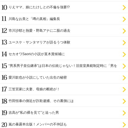
りえママ、娘にたけしとの不倫を強要!?
川島なお美と「噂の真相」編集長
市川沙耶と熱愛・野島アナに二股の過去
ユースケ・サンタマリアが語るうつ体験
セカオワSaoriの小説が直木賞候補に
“男系男子皇位継承”は日本の伝統じゃない！旧皇室典範制定時に「男を
尊び女を卑む」と
愛川欽也が小説にしていた出生の秘密
三笠宮家に夫妻、母娘の断絶が！
竹田恒泰の側近が詐欺逮捕、その裏側には
吉高が“私の裸を見て”と迫った男
嵐の暴露本出版！メンバーの不仲話も