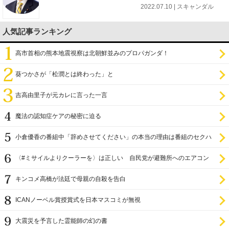
2022.07.10 | スキャンダル
人気記事ランキング
高市首相の熊本地震視察は北朝鮮並みのプロパガンダ！
葵つかさが「松潤とは終わった」と
吉高由里子が元カレに言った一言
魔法の認知症ケアの秘密に迫る
小倉優香の番組中「辞めさせてください」の本当の理由は番組のセクハ
ラ
〈#ミサイルよりクーラーを〉は正しい 自民党が避難所へのエアコン
設置を遅らせてきた
キンコメ高橋が法廷で母親の自殺を告白
ICANノーベル賞授賞式を日本マスコミが無視
大震災を予言した霊能師の幻の書