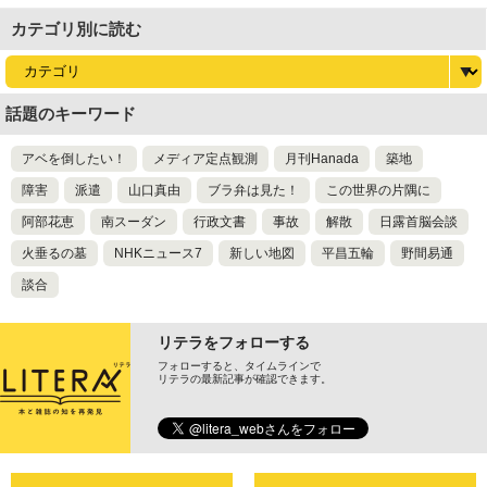
カテゴリ別に読む
話題のキーワード
アベを倒したい！
メディア定点観測
月刊Hanada
築地
障害
派遣
山口真由
ブラ弁は見た！
この世界の片隅に
阿部花恵
南スーダン
行政文書
事故
解散
日露首脳会談
火垂るの墓
NHKニュース7
新しい地図
平昌五輪
野間易通
談合
リテラをフォローする
フォローすると、タイムラインで
リテラの最新記事が確認できます。