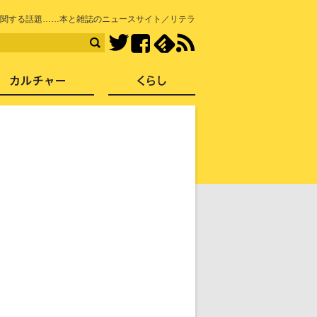
知を再発見
関する話題……本と雑誌のニュースサイト／リテラ
Facebook
feedly
RSS
Twitter
ス
社会
カルチャー
くらし