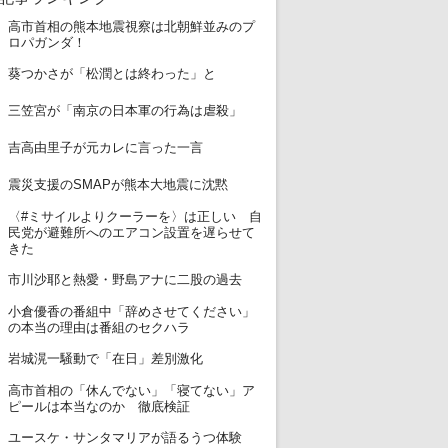
高市首相の熊本地震視察は北朝鮮並みのプ
1
ロパガンダ！
2
葵つかさが「松潤とは終わった」と
3
三笠宮が「南京の日本軍の行為は虐殺」
4
吉高由里子が元カレに言った一言
5
震災支援のSMAPが熊本大地震に沈黙
〈#ミサイルよりクーラーを〉は正しい 自
6
民党が避難所へのエアコン設置を遅らせて
きた
7
市川沙耶と熱愛・野島アナに二股の過去
小倉優香の番組中「辞めさせてください」
8
の本当の理由は番組のセクハラ
9
岩城滉一騒動で「在日」差別激化
高市首相の「休んでない」「寝てない」ア
10
ピールは本当なのか 徹底検証
11
ユースケ・サンタマリアが語るうつ体験