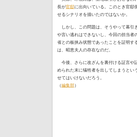
長が
官邸
に出向いている。このとき官邸
せるシナリオを描いたのではないか。
しかし、この問題は、そうやって幕引き
や言い逃れはできないし、今回の担当者
省との板挟み状態であったことを証明す
は、昭恵夫人の存在なのだ。
今後、さらに改ざんを裏付ける証言や証
められた末に犠牲者を出してしまうとい
せてはいけないだろう。
（
編集部
）