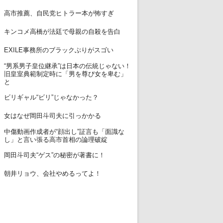
12
高市推薦、自民党ヒトラー本が怖すぎ
13
キンコメ高橋が法廷で母親の自殺を告白
14
EXILE事務所のブラックぶりがスゴい
“男系男子皇位継承”は日本の伝統じゃない！
15
旧皇室典範制定時に「男を尊び女を卑む」
と
16
ビリギャル“ビリ”じゃなかった？
17
女はなぜ岡田斗司夫に引っかかる
中傷動画作成者が“顔出し”証言も「面識な
18
し」と言い張る高市首相の論理破綻
19
岡田斗司夫“ゲス”の秘密が著書に！
20
朝井リョウ、会社やめるってよ！