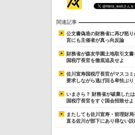
関連記事
公文書偽造の財務省に再び怒り
言にも主催者が真っ向反論
財務省が森友学園土地取引文書
国税庁長官を徹底追及せよ
佐川宣寿国税庁長官がマスコミ
要求しながら逃げ回る卑怯ぶり
いまさら？ 財務省が破棄したは
国税庁長官をすぐ国会招致せよ
またしても佐川宣寿・前理財局
直る佐川が部下にあり得ない説