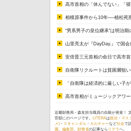
近畿財務局・森友担当職員の自殺が発覚！ 
官邸にのページです。
LITERA
は
政治
・
マス
メ)
・
スキャンダル
・
カルチャー
など
社会
で
園
、
編集部
、
財務省
の記事なら
リテラ
へ。