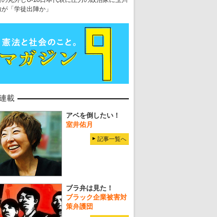
徹が「学徒出陣か」
連載
アベを倒したい！
室井佑月
記事一覧へ
ブラ弁は見た！
ブラック企業被害対
策弁護団