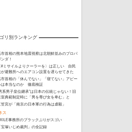
ゴリ別ランキング
高市首相の熊本地震視察は北朝鮮並みのプロパ
ガンダ！
〈#ミサイルよりクーラーを〉は正しい 自民
党が避難所へのエアコン設置を遅らせてきた
高市首相の「休んでない」「寝てない」アピー
ルは本当なのか 徹底検証
“男系男子皇位継承”は日本の伝統じゃない！旧
皇室典範制定時に「男を尊び女を卑む」と
三笠宮が「南京の日本軍の行為は虐殺」
ネス
EXILE事務所のブラックぶりがスゴい
「宝塚いじめ裁判」の全記録