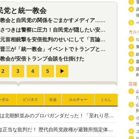
3
民党と統一教会
4
特集
2
会と自民党の関係をごまかすメディア…民放は有田芳生に発言自粛を要求
5
つきは警察に圧力！自民党が隠したい安倍元首相と統一教会の深い関係
カル
首相銃撃を安倍批判のせいにして「言論封殺」に利用する自民党応援団
1
2
三が「統一教会」イベントでトランプと演説！同性婚や夫婦別姓を攻撃
3
教会が安倍トランプ会談を仕掛けた
4
5
芸能
1
ンダル
ビジネス
社会
カルチャー
くらし
2
高市首相の熊本地震避難所視察は北朝鮮並みのプロパガンダだった！「至れり尽くせり」の選ばれた避難所の一方で実態は…
3
〈#ミサイルよりクーラーを〉は正当な批判だ！ 歴代自民党政権が避難所指定体育館へのエアコン設置を遅らせてきた客観的事実
4
5