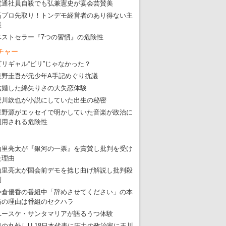
電通社員自殺でも弘兼憲史が宴会芸賛美
東京五輪強行開催特別企画 大ウソだら
高プロ先取り！トンデモ経営者のあり得ない主
張
・
五輪入場行進にすぎやまこういちの曲、杉田水脈のLGB
ベストセラー『7つの習慣』の危険性
・
大ウソだらけの東京五輪！ 安倍・菅・森はどんな嘘を
チャー
・
五輪サッカー・久保建英が南アの陽性者に「僕らに損ではない」
ビリギャル“ビリ”じゃなかった？
東野圭吾が元少年A手記めぐり抗議
・
五輪関係者が入国当日、築地を散歩！
結婚した綿矢りさの大失恋体験
・
五輪でIOCラウンジ以外にVIPルーム、広告代理店は物品購入
愛川欽也が小説にしていた出生の秘密
星野源がエッセイで明かしていた音楽が政治に
利用される危険性
山里亮太が『銀河の一票』を賞賛し批判を受け
た理由
山里亮太が国会前デモを捻じ曲げ解説し批判殺
到
小倉優香の番組中「辞めさせてください」の本
当の理由は番組のセクハラ
ユースケ・サンタマリアが語るうつ体験
日の丸外しU-18日本代表に圧力の政治家に玉川