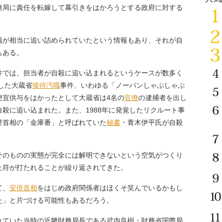
務局に責任を転嫁して幕引きをはかろうとする政府に対する
が相当に追い詰められていたという情報もあり、それが自
もある。
では、担当者が自殺に追い込まれるというケースが数多く
した大蔵省
接待
汚職
事件、いわゆる「ノーパンしゃぶしゃぶ
便宜供与をはかったとして大蔵省は4名の
官僚
の逮捕者を出し
殺に追い込まれた。また、1988年に発覚したリクルート事
登首相の「金庫番」と呼ばれていた
秘書
・青木伊平氏が自殺
のものの実態が完全には解明できないという空気がつくり
止符が打たれることが繰り返されてきた。
て、
安倍首相
をはじめ政府関係者はほくそ笑んでいるかもし
た」と片づける可能性もあるだろう。
ていた当時の近畿財務局長である武内良樹・財務省国際局