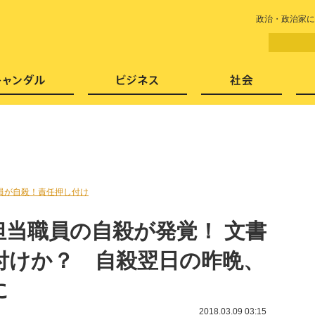
LITERA／リテラ 本と雑誌の
政治・政治家に
芸能・エンタメ
スキャンダル
ビジネ
員が自殺！責任押し付け
担当職員の自殺が発覚！ 文書
付けか？ 自殺翌日の昨晩、
に
2018.03.09 03:15