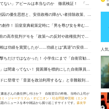
高市首相の「休んでない」「寝てない」アピールは本当なのか 徹底検証！ 「資料読み込み」「アイロンがけ」も矛盾だらけ…
相模原事件から10年──植松死刑囚の優生思想と、安倍政権の障がい者排除政策、右派勢力の差別主義との関係を改めて問う
“男系男子の皇位継承”は明治期の創作！ 旧皇室典範策定時に「男を尊び女を卑むの慣習、人民の脳髄」とトンデモ論で女性天皇を否定
山里亮太が『DayDay.』で国会前の高市批判デモを「政策への反対や政権批判でない」と捻じ曲げ解説 デモ参加者から批判殺到
安倍晋三元首相の命日で高市首相は功績を賞賛したが……功績とは“真逆”の安倍元首相のトンデモ発言を振り返る
人気
自衛隊リクルートは貧困層狙い撃ちだけではなかった！ 小学生にまで「自衛官勧誘」目的のパンフレット作成
「自衛隊は経済的に厳しい子が」は間違ってない！ 貧困層を標的にした自衛隊員募集、やす子、山上被告も…日本でも進む“経済的徴兵制”
高市首相がミュージックアワードに登壇で「音楽を政治利用するな」と非難殺到！ MAJの国策的本質を批判する声も
文書改ざんの責任押し付けか？ 自殺翌日の昨晩、当時の上司が
コミ
・
ジャーナリズム
・
オピニオン
・
社会問題
や
芸能（エンタ
話題のニュースを本や雑誌から掘り起こすサイトです。
森友学