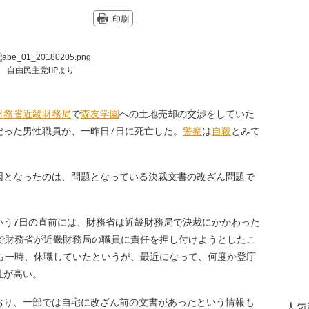
印刷
自由民主党HPより
財務省
近畿財務局
で
森友学園
への土地売却の交渉をしていた
だった男性職員が、一昨日7日に死亡した。
警察
は
自殺
とみて
となったのは、問題となっている決裁文書の改ざん問題で
う7日の直前には、財務省は近畿財務局で決裁にかかわった
こで財務省が近畿財務局の職員に責任を押し付けようとしたこ
から一時、休職していたというが、最近になって、何度か登庁
性が高い。
り、一部では自宅に改ざん前の文書があったという情報も
人気