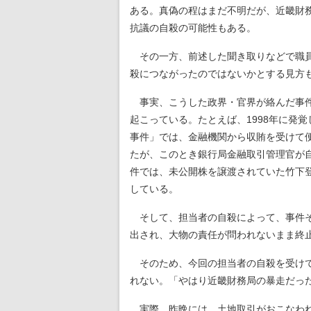
ある。真偽の程はまだ不明だが、近畿財
抗議の自殺の可能性もある。
その一方、前述した聞き取りなどで職員
殺につながったのではないかとする見方
事実、こうした政界・官界が絡んだ事件
起こっている。たとえば、1998年に発覚
事件」では、金融機関から収賄を受けて
たが、このとき銀行局金融取引管理官が自
件では、未公開株を譲渡されていた竹下
している。
そして、担当者の自殺によって、事件そ
出され、大物の責任が問われないまま終
そのため、今回の担当者の自殺を受け
れない。「やはり近畿財務局の暴走だっ
実際、昨晩には、土地取引がおこなわれ