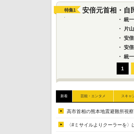
安倍元首相・自
特集
1
・
統一教
・
片山さ
・
安倍元
・
安倍晋
・
統一
新着
芸能・エンタメ
スキャ