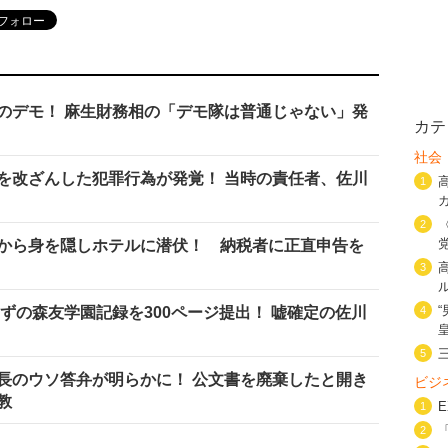
のデモ！ 麻生財務相の「デモ隊は普通じゃない」発
カテ
社会
を改ざんした犯罪行為が発覚！ 当時の責任者、佐川
1
2
から身を隠しホテルに潜伏！ 納税者に正直申告を
3
ずの森友学園記録を300ページ提出！ 嘘確定の佐川
4
5
長のウソ答弁が明らかに！ 公文書を廃棄したと開き
ビジ
教
1
2