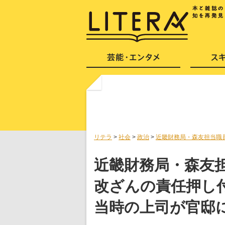
リテラ
>
社会
>
政治
>
近畿財務局・森友担当職
近畿財務局・森友
改ざんの責任押し
当時の上司が官邸