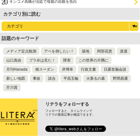
キンコメ高橋が法廷で母親の自殺を告白
カテゴリ別に読む
話題のキーワード
メディア定点観測
アベを倒したい！
築地
阿部花恵
派遣
山口真由
ブラ弁は見た！
障害
この世界の片隅に
月刊Hanada
南スーダン
岸博幸
行政文書
日露首脳会談
新しい地図
事故
談合
平昌五輪
火垂るの墓
野間易通
芥川賞
リテラをフォローする
フォローすると、タイムラインで
リテラの最新記事が確認できます。