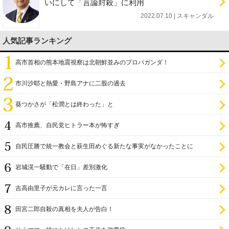
いにして「言論封殺」に利用
2022.07.10 | スキャンダル
人気記事ランキング
高市首相の熊本地震視察は北朝鮮並みのプロパガンダ！
市川沙耶と熱愛・野島アナに二股の過去
葵つかさが「松潤とは終わった」と
高市推薦、自民党ヒトラー本が怖すぎ
自民圧勝で統一教会と萩生田めぐる新たな事実がなかったことに
岩城滉一騒動で「在日」差別激化
吉高由里子が元カレに言った一言
田宮二郎自殺の真相を夫人が告白！