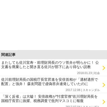
関連記事
またしても佐川宣寿・前理財局長のウソ答弁が明らかに！ 公
文書を廃棄したと開き直る佐川が部下にあり得ない説教
2018.01.23 | 社会
佐川前理財局長の国税庁長官昇進を安倍首相が「適材適所で
配置」と強弁！ 森友問題で虚偽答弁連発していたのに
2017.12.06 | スキャンダル
「深く反省」は大嘘！ 安倍政権が“忖度官僚”佐川理財局長を
国税庁長官に抜擢、税務調査で批判マスコミに報復