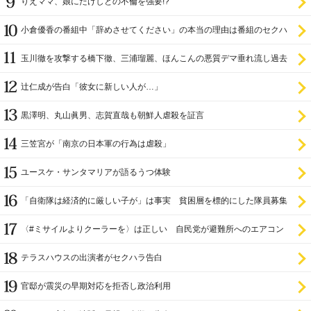
りえママ、娘にたけしとの不倫を強要!?
小倉優香の番組中「辞めさせてください」の本当の理由は番組のセクハ
ラ
玉川徹を攻撃する橋下徹、三浦瑠麗、ほんこんの悪質デマ垂れ流し過去
辻仁成が告白「彼女に新しい人が…」
黒澤明、丸山眞男、志賀直哉も朝鮮人虐殺を証言
三笠宮が「南京の日本軍の行為は虐殺」
ユースケ・サンタマリアが語るうつ体験
「自衛隊は経済的に厳しい子が」は事実 貧困層を標的にした隊員募集
〈#ミサイルよりクーラーを〉は正しい 自民党が避難所へのエアコン
設置を遅らせてきた
テラスハウスの出演者がセクハラ告白
官邸が震災の早期対応を拒否し政治利用