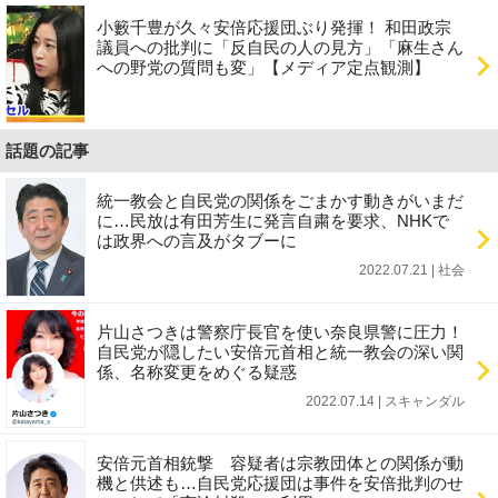
小籔千豊が久々安倍応援団ぶり発揮！ 和田政宗
議員への批判に「反自民の人の見方」「麻生さん
への野党の質問も変」【メディア定点観測】
話題の記事
統一教会と自民党の関係をごまかす動きがいまだ
に…民放は有田芳生に発言自粛を要求、NHKで
は政界への言及がタブーに
2022.07.21 | 社会
片山さつきは警察庁長官を使い奈良県警に圧力！
自民党が隠したい安倍元首相と統一教会の深い関
係、名称変更をめぐる疑惑
2022.07.14 | スキャンダル
安倍元首相銃撃 容疑者は宗教団体との関係が動
機と供述も…自民党応援団は事件を安倍批判のせ