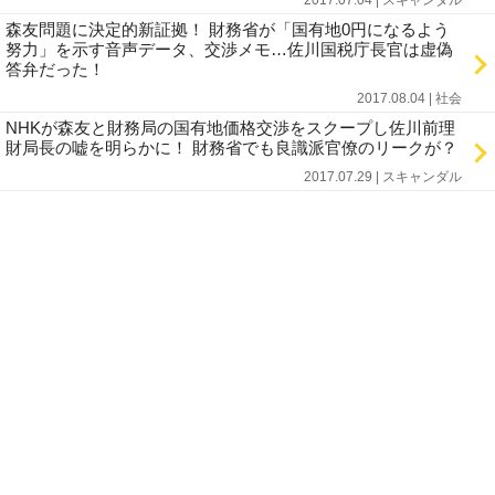
2017.07.04 | スキャンダル
森友問題に決定的新証拠！ 財務省が「国有地0円になるよう
努力」を示す音声データ、交渉メモ…佐川国税庁長官は虚偽
答弁だった！
2017.08.04 | 社会
NHKが森友と財務局の国有地価格交渉をスクープし佐川前理
財局長の嘘を明らかに！ 財務省でも良識派官僚のリークが？
2017.07.29 | スキャンダル