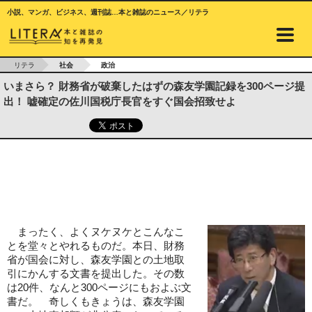
小説、マンガ、ビジネス、週刊誌…本と雑誌のニュース／リテラ
リテラ
社会
政治
いまさら？ 財務省が破棄したはずの森友学園記録を300ページ提
出！ 嘘確定の佐川国税庁長官をすぐ国会招致せよ
まったく、よくヌケヌケとこんなこ
とを堂々とやれるものだ。本日、財務
省が国会に対し、森友学園との土地取
引にかんする文書を提出した。その数
は20件、なんと300ページにもおよぶ文
書だ。 奇しくもきょうは、森友学園