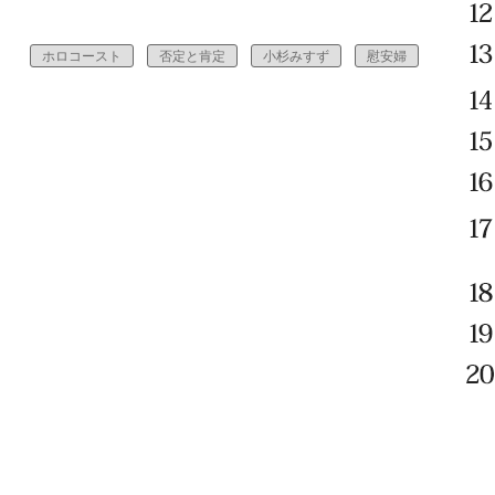
。
ホロコースト
否定と肯定
小杉みすず
慰安婦