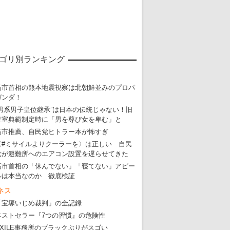
ゴリ別ランキング
高市首相の熊本地震視察は北朝鮮並みのプロパ
ガンダ！
“男系男子皇位継承”は日本の伝統じゃない！旧
皇室典範制定時に「男を尊び女を卑む」と
東京五輪強行開催特別企画 大ウソだら
高市推薦、自民党ヒトラー本が怖すぎ
〈#ミサイルよりクーラーを〉は正しい 自民
・
五輪入場行進にすぎやまこういちの曲、杉田水脈のLGB
党が避難所へのエアコン設置を遅らせてきた
・
大ウソだらけの東京五輪！ 安倍・菅・森はどんな嘘を
高市首相の「休んでない」「寝てない」アピー
ルは本当なのか 徹底検証
・
五輪サッカー・久保建英が南アの陽性者に「僕らに損ではない」
ネス
・
五輪関係者が入国当日、築地を散歩！
「宝塚いじめ裁判」の全記録
・
五輪でIOCラウンジ以外にVIPルーム、広告代理店は物品購入
ベストセラー『7つの習慣』の危険性
EXILE事務所のブラックぶりがスゴい