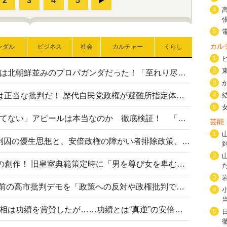
4
5
カル
ンダル
ビジネス
社会
カルチャー
くらし
1
2
高市首相の熊本地震避難所視察は北朝鮮並みのプロパガンダだった！「至れり尽くせり」の選ばれた避難所の一方で実態は…
3
〈#ミサイルよりクーラーを〉は正当な批判だ！ 歴代自民党政権が避難所指定体育館へのエアコン設置を遅らせてきた客観的事実
4
5
高市首相の「休んでない」「寝てない」アピールは本当なのか 徹底検証！ 「資料読み込み」「アイロンがけ」も矛盾だらけ…
芸能
1
相模原事件から10年──植松死刑囚の優生思想と、安倍政権の障がい者排除政策、右派勢力の差別主義との関係を改めて問う
2
“男系男子の皇位継承”は明治期の創作！ 旧皇室典範策定時に「男を尊び女を卑むの慣習、人民の脳髄」とトンデモ論で女性天皇を否定
3
山里亮太が『DayDay.』で国会前の高市批判デモを「政策への反対や政権批判でない」と捻じ曲げ解説 デモ参加者から批判殺到
4
安倍晋三元首相の命日で高市首相は功績を賞賛したが……功績とは“真逆”の安倍元首相のトンデモ発言を振り返る
5