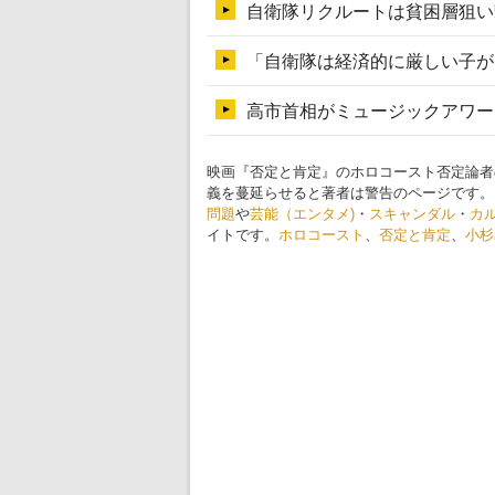
映画『否定と肯定』のホロコースト否定論者
義を蔓延らせると著者は警告のページです。
問題
や
芸能（エンタメ)
・
スキャンダル
・
カ
イトです。
ホロコースト
、
否定と肯定
、
小杉