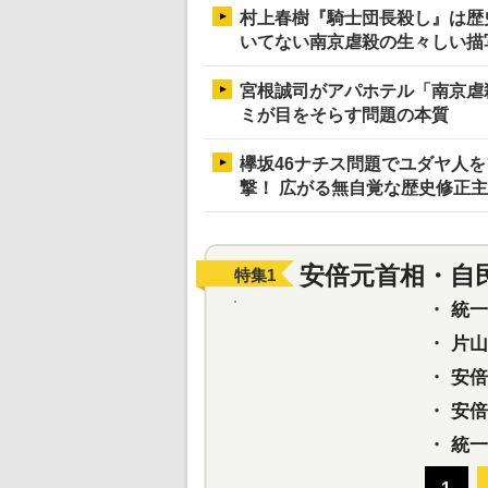
村上春樹『騎士団長殺し』は歴
いてない南京虐殺の生々しい描
宮根誠司がアパホテル「南京虐
ミが目をそらす問題の本質
欅坂46ナチス問題でユダヤ人
撃！ 広がる無自覚な歴史修正
安倍元首相・自
特集
1
・
統一教
・
片山さ
・
安倍元
・
安倍晋
・
統一