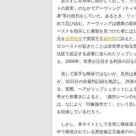
あらすじを簡単に紹介しておこう。リッ
トの真実』のなかでアーヴィング（ティ
者”等の批判をしていた。あるとき、リ
れて忍び込む。アーヴィングは聴衆の面前
ーストを指示した書類を見つけた者には1
元を
名誉毀損
で英国王立
裁判所
に訴えた
ロコーストが起きたことは全世界が知る
法廷で反証する必要に迫られたリップシ
も、2000年、世界が注目する判決の日を
決して派手な映画ではないが、見所は多
が、32日分の全裁判記録を熟読し、誇
る。実際、ヘアがリップシュタットによ
寄せた前書きによると、〈裁判シーンの
は、なにより「印象操作だ！」という言
を担保しているだろう。
しかし、本サイトとして非常に興味深く
中で再現されている歴史修正主義者のや