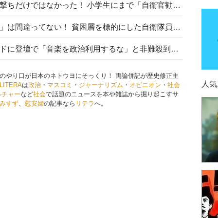
自衛隊リクルートは貧困層狙い撃ちだけではなかった！ 小学生にまで「自衛官勧誘」目的のパンフレット作成
「自衛隊は経済的に厳しい子が」は間違ってない！ 貧困層を標的にした自衛隊員募集、やす子、山上被告も…日本でも進む“経済的徴兵制”
高市首相がミュージックアワードに登壇で「音楽を政治利用するな」と非難殺到！ MAJの国策的本質を批判する声も
のやり口が日本のネトウヨにそっくり！ 両論併記が歴史修正主
人気
LITERA
は
政治
・
マスコミ
・
ジャーナリズム
・
オピニオン
・
社会
ルチャー
など
社会
で話題のニュースを本や雑誌から掘り起こすサ
みすず
、
慰安婦
の記事なら
リテラ
へ。