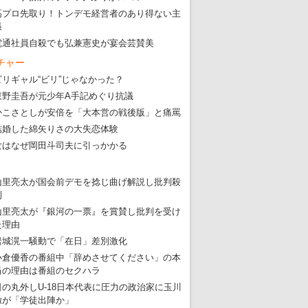
高プロ先取り！トンデモ経営者のあり得ない主
張
電通社員自殺でも弘兼憲史が宴会芸賛美
チャー
ビリギャル“ビリ”じゃなかった？
東野圭吾が元少年A手記めぐり抗議
かこさとしが安倍を「大本営の戦後版」と痛罵
結婚した綿矢りさの大失恋体験
女はなぜ岡田斗司夫に引っかかる
山里亮太が国会前デモを捻じ曲げ解説し批判殺
到
山里亮太が『銀河の一票』を賞賛し批判を受け
た理由
岩城滉一騒動で「在日」差別激化
小倉優香の番組中「辞めさせてください」の本
当の理由は番組のセクハラ
日の丸外しU-18日本代表に圧力の政治家に玉川
徹が「学徒出陣か」