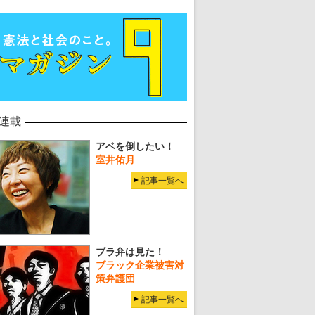
連載
アベを倒したい！
室井佑月
記事一覧へ
ブラ弁は見た！
ブラック企業被害対
策弁護団
記事一覧へ