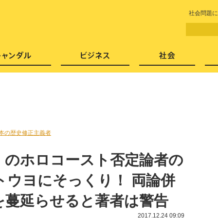
LITERA／リテラ 本と雑誌の
社会問題に
芸能・エンタメ
スキャンダル
ビジネ
本の歴史修正主義者
』のホロコースト否定論者の
トウヨにそっくり！ 両論併
を蔓延らせると著者は警告
2017.12.24 09:09