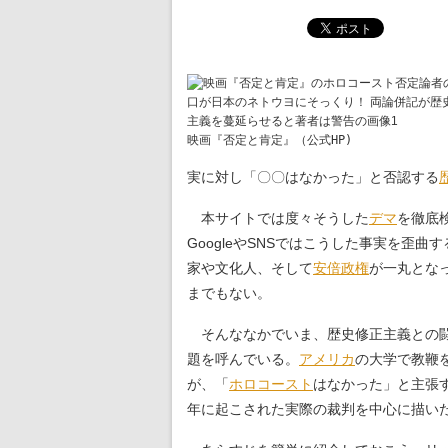
映画『否定と肯定』（公式HP)
実に対し「〇〇はなかった」と否認する
本サイトでは度々そうした
デマ
を徹底
GoogleやSNSではこうした事実を歪
家や文化人、そして
安倍政権
が一丸とな
までもない。
そんななかでいま、歴史修正主義との闘いの
題を呼んでいる。
アメリカ
の大学で教鞭
が、「
ホロコースト
はなかった」と主張す
年に起こされた実際の裁判を中心に描い