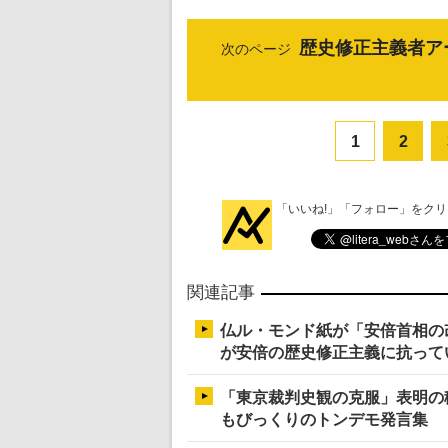
歴史修正主義者ア
次のページ
1
2
「いいね!」「フォロー」をク
関連記事
仏ル・モンド紙が「安倍首相の
が安倍の歴史修正主義に抗って
「東京裁判史観の克服」表明の
もびっくりのトンデモ発言集