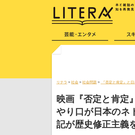
リテラ
>
社会
>
社会問題
>
『否定と肯定』と日
映画『否定と肯定
やり口が日本のネ
記が歴史修正主義