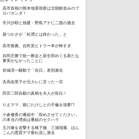
高市首相の熊本地震視察は北朝鮮並みのプ
1
ロパガンダ！
2
市川沙耶と熱愛・野島アナに二股の過去
3
葵つかさが「松潤とは終わった」と
4
高市推薦、自民党ヒトラー本が怖すぎ
自民圧勝で統一教会と萩生田めぐる新たな
5
事実がなかったことに
6
岩城滉一騒動で「在日」差別激化
7
吉高由里子が元カレに言った一言
8
田宮二郎自殺の真相を夫人が告白！
9
りえママ、娘にたけしとの不倫を強要!?
小倉優香の番組中「辞めさせてください」
10
の本当の理由は番組のセクハラ
玉川徹を攻撃する橋下徹、三浦瑠麗、ほん
11
こんの悪質デマ垂れ流し過去