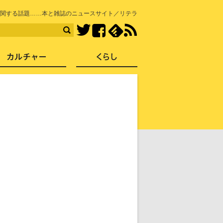
知を再発見
関する話題……本と雑誌のニュースサイト／リテラ
Facebook
feedly
RSS
Twitter
ス
社会
カルチャー
くらし