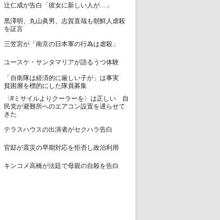
12
辻仁成が告白「彼女に新しい人が…」
黒澤明、丸山眞男、志賀直哉も朝鮮人虐殺
13
を証言
14
三笠宮が「南京の日本軍の行為は虐殺」
15
ユースケ・サンタマリアが語るうつ体験
「自衛隊は経済的に厳しい子が」は事実
16
貧困層を標的にした隊員募集
〈#ミサイルよりクーラーを〉は正しい 自
17
民党が避難所へのエアコン設置を遅らせて
きた
18
テラスハウスの出演者がセクハラ告白
19
官邸が震災の早期対応を拒否し政治利用
20
キンコメ高橋が法廷で母親の自殺を告白