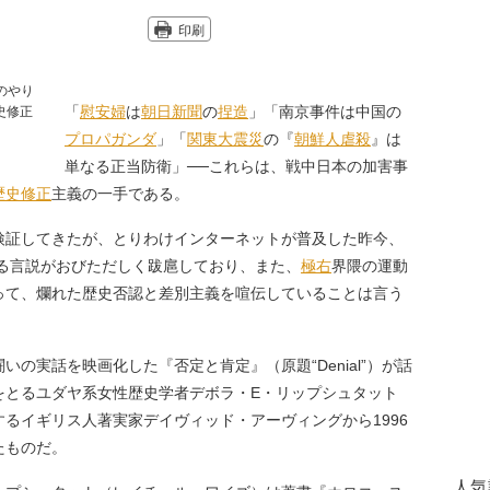
印刷
「
慰安婦
は
朝日新聞
の
捏造
」「南京事件は中国の
プロパガンダ
」「
関東大震災
の『
朝鮮人虐殺
』は
単なる正当防衛」──これらは、戦中日本の加害事
歴史修正
主義の一手である。
検証してきたが、とりわけインターネットが普及した昨今、
曲する言説がおびただしく跋扈しており、また、
極右
界隈の運動
って、爛れた歴史否認と差別主義を喧伝していることは言う
実話を映画化した『否定と肯定』（原題“Denial”）が話
をとるユダヤ系女性歴史学者デボラ・E・リップシュタット
るイギリス人著実家デイヴィッド・アーヴィングから1996
たものだ。
人気