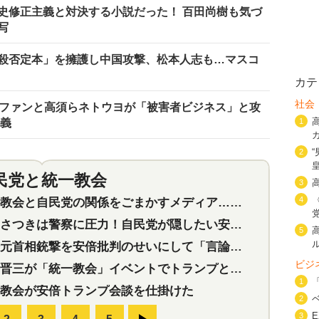
史修正主義と対決する小説だった！ 百田尚樹も気づ
写
殺否定本」を擁護し中国攻撃、松本人志も…マスコ
カテ
社会
をファンと高須らネトウヨが「被害者ビジネス」と攻
主義
1
2
民党と統一教会
特集
2
3
4
会と自民党の関係をごまかすメディア…民放は有田芳生に発言自粛を要求
つきは警察に圧力！自民党が隠したい安倍元首相と統一教会の深い関係
5
首相銃撃を安倍批判のせいにして「言論封殺」に利用する自民党応援団
ビジ
三が「統一教会」イベントでトランプと演説！同性婚や夫婦別姓を攻撃
1
教会が安倍トランプ会談を仕掛けた
2
3