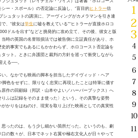
プシュタット（レイチェル・ワイズ）は著書『ホロコース
モシー・スポール）の否定論に反論し、“盲目的
ヒトラー
信
ップシュタットの講演に、アーヴィングがカメラマンを引き連
で、“彼女は
学生
に嘘を教えている”“ヒトラーが直接ホロコ
000ドルを出す”などと挑発的に攻め立て、その後、彼女と版
。当時の英国の名誉毀損法では被告側に立証責任があり、ホ
歴史的事実でもあるにもかかわらず、ホロコースト否定論を
ュタット。ときに弁護団と裁判の方針を巡って衝突しながら
迎える──。
い。なかでも映画の脚本を担当したデイヴィッド・ヘア
張や脚色をせずに、限りなく忠実に再現したことは特筆に価す
る原作の回顧録（邦訳・山本やよい／ハーバーブックス）へ
せりふは記録をそのまま使った〉という。その真摯な姿勢
いがかりをはねのけ、現実を取り上げた映画としての真実性
思ったのは、もう少し細かい箇所だった。というのも、劇
り口の数々が、日本でネット右翼や極右文化人が日々やって