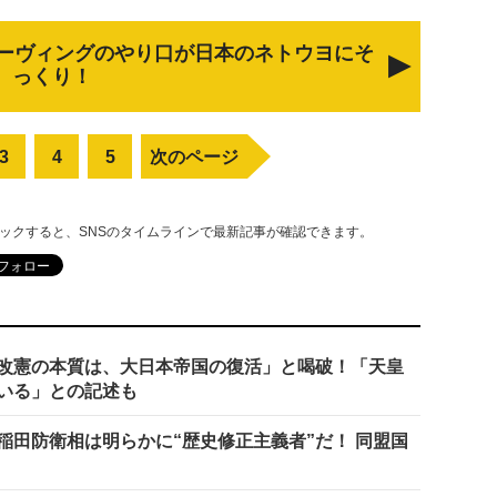
ーヴィングのやり口が日本のネトウヨにそ
っくり！
3
4
5
次のページ
リックすると、SNSのタイムラインで最新記事が確認できます。
改憲の本質は、大日本帝国の復活」と喝破！「天皇
いる」との記述も
稲田防衛相は明らかに“歴史修正主義者”だ！ 同盟国