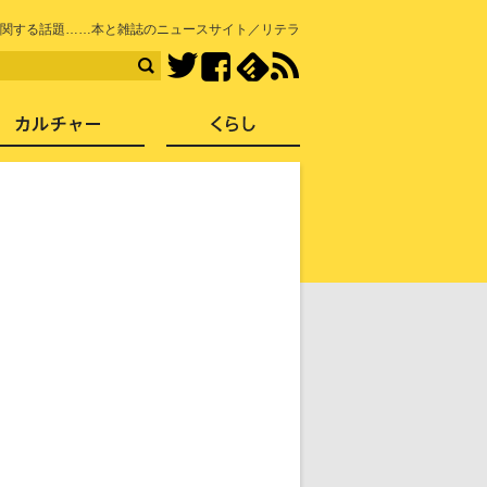
知を再発見
関する話題……本と雑誌のニュースサイト／リテラ
Facebook
feedly
RSS
Twitter
ス
社会
カルチャー
くらし