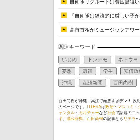
関連キーワード
いじめ
トンデモ
ネトウヨ
妄想
嫌韓
学生
安倍政
沖縄
産経新聞
百田尚樹
百田尚樹が沖縄・高江で頭悪すぎデマ！ 反
のページです。
LITERA
は
政治
・
マスコミ
・
ャンダル
・
カルチャー
など
社会
で話題のニュ
ず
、
漢和辞典
、
百田尚樹
の記事なら
リテラ
へ