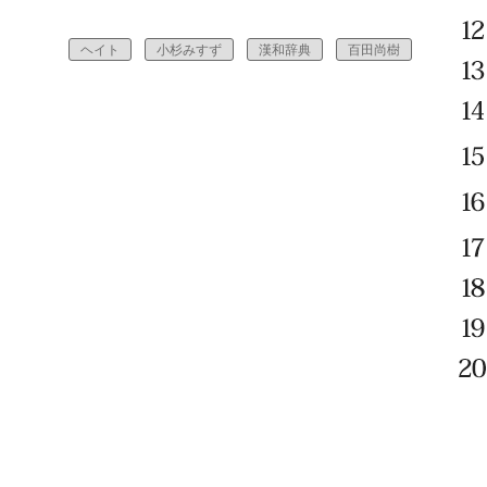
ヘイト
小杉みすず
漢和辞典
百田尚樹