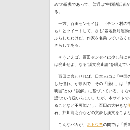
め”の辞典であって、普通は“中国語話者
る。
一方、百田センセイは、〈テント村の中
も〉とツイートして、さも“基地反対運動
ふらしたわけだ。作家を名乗っているく
さらしである。
そういえば、百田センセイは少し前に
は廃止せよ」なる“漢文廃止論”を唱えて
百田に言わせれば、日本人には「中国の
した憧れ」が原因で、その「憧れ」は『
明国”との「誤解」に基づいている。すな
語”という扱いらしい。だが、本サイト
ることなど不可能だし、百田の大好きな
石、芥川龍之介などの文豪も漢文をこよ
こんなバカが、
ネトウヨ
の間では「愛