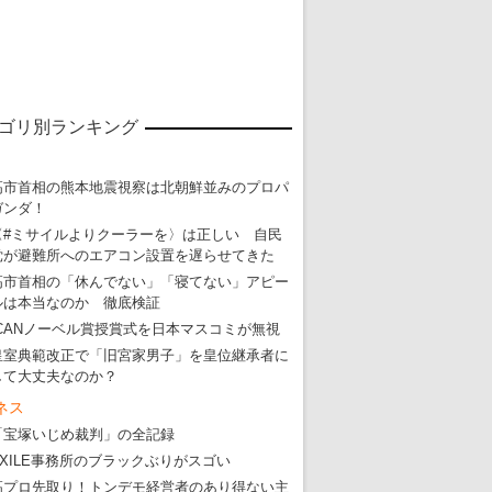
ゴリ別ランキング
高市首相の熊本地震視察は北朝鮮並みのプロパ
ガンダ！
〈#ミサイルよりクーラーを〉は正しい 自民
党が避難所へのエアコン設置を遅らせてきた
東京五輪強行開催特別企画 大ウソだら
高市首相の「休んでない」「寝てない」アピー
ルは本当なのか 徹底検証
・
五輪入場行進にすぎやまこういちの曲、杉田水脈のLGB
ICANノーベル賞授賞式を日本マスコミが無視
・
大ウソだらけの東京五輪！ 安倍・菅・森はどんな嘘を
皇室典範改正で「旧宮家男子」を皇位継承者に
・
五輪サッカー・久保建英が南アの陽性者に「僕らに損ではない」
して大丈夫なのか？
ネス
・
五輪関係者が入国当日、築地を散歩！
「宝塚いじめ裁判」の全記録
・
五輪でIOCラウンジ以外にVIPルーム、広告代理店は物品購入
EXILE事務所のブラックぶりがスゴい
高プロ先取り！トンデモ経営者のあり得ない主