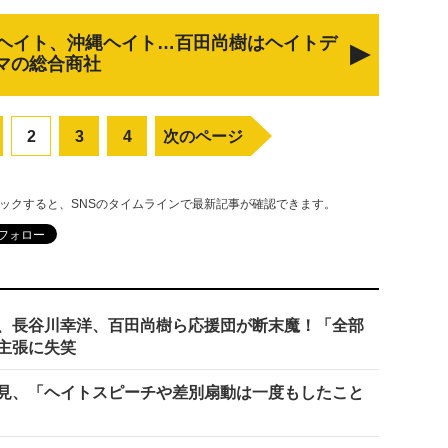
ヘイト、沖縄ヘイト…百田尚樹はヘイトデ
マの総合商社
2
3
4
次のページ
リックすると、SNSのタイムラインで最新記事が確認できます。
、長谷川幸洋、百田尚樹ら応援団が断末魔！「全部
主張に失笑
見、「ヘイトスピーチや差別扇動は一度もしたこと