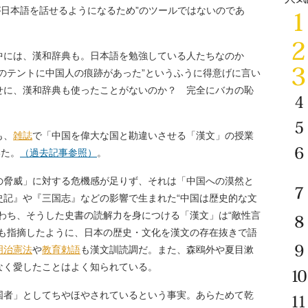
が日本語を話せるようになるため”のツールではないのであ
には、漢和辞典も。日本語を勉強している人たちなのか
のテントに中国人の痕跡があった”というふうに得意げに言い
せに、漢和辞典も使ったことがないのか？ 完全にバカの恥
も、
雑誌
で「中国を偉大な国と勘違いさせる「漢文」の授業
いた。
（過去記事参照）
。
脅威」に対する危機感が足りず、それは「中国への漠然と
史記』や『三国志』などの影響で生まれた“中国は歴史的な文
わち、そうした史書の読解力を身につける「漢文」は“敵性言
でも指摘したように、日本の歴史・文化を漢文の存在抜きで語
明治
憲法
や
教育勅語
も漢文訓読調だ。また、森鴎外や夏目漱
なく愛したことはよく知られている。
国者」としてちやほやされているという事実。あらためて乾