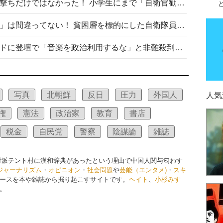
自衛隊リクルートは貧困層狙い撃ちだけではなかった！ 小学生にまで「自衛官勧誘」目的のパンフレット作成
「自衛隊は経済的に厳しい子が」は間違ってない！ 貧困層を標的にした自衛隊員募集、やす子、山上被告も…日本でも進む“経済的徴兵制”
高市首相がミュージックアワードに登壇で「音楽を政治利用するな」と非難殺到！ MAJの国策的本質を批判する声も
写真
北朝鮮
反日
圧力
外国人
人気
権
憲法
政治家
教育
書店
税金
自民党
警察
陰謀論
雑誌
対派テント村に漢和辞典があったという理由で中国人関与匂わす
ジャーナリズム
・
オピニオン
・
社会問題
や
芸能（エンタメ)
・
スキ
ースを本や雑誌から掘り起こすサイトです。
ヘイト
、
小杉みす
。