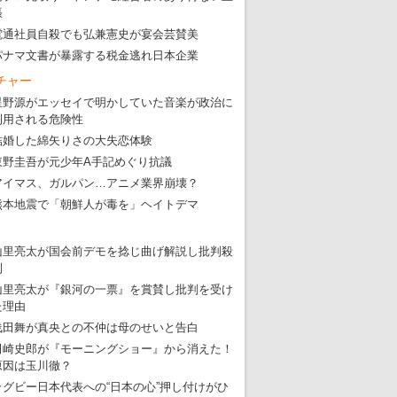
張
電通社員自殺でも弘兼憲史が宴会芸賛美
パナマ文書が暴露する税金逃れ日本企業
チャー
星野源がエッセイで明かしていた音楽が政治に
利用される危険性
結婚した綿矢りさの大失恋体験
東野圭吾が元少年A手記めぐり抗議
アイマス、ガルパン…アニメ業界崩壊？
熊本地震で「朝鮮人が毒を」ヘイトデマ
山里亮太が国会前デモを捻じ曲げ解説し批判殺
到
山里亮太が『銀河の一票』を賞賛し批判を受け
た理由
浅田舞が真央との不仲は母のせいと告白
田崎史郎が『モーニングショー』から消えた！
原因は玉川徹？
ラグビー日本代表への“日本の心”押し付けがひ