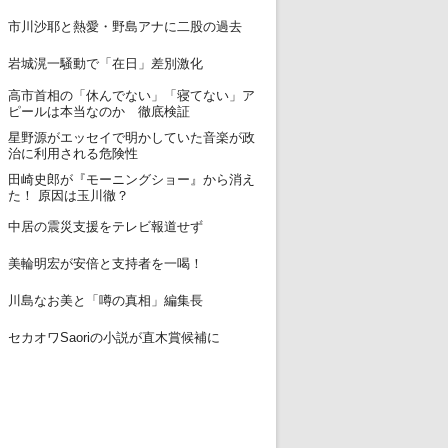
12
市川沙耶と熱愛・野島アナに二股の過去
13
岩城滉一騒動で「在日」差別激化
高市首相の「休んでない」「寝てない」ア
14
ピールは本当なのか 徹底検証
星野源がエッセイで明かしていた音楽が政
15
治に利用される危険性
田崎史郎が『モーニングショー』から消え
16
た！ 原因は玉川徹？
17
中居の震災支援をテレビ報道せず
18
美輪明宏が安倍と支持者を一喝！
19
川島なお美と「噂の真相」編集長
20
セカオワSaoriの小説が直木賞候補に