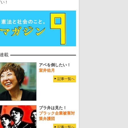
どい！
連載
アベを倒したい！
室井佑月
記事一覧へ
ブラ弁は見た！
ブラック企業被害対
策弁護団
記事一覧へ