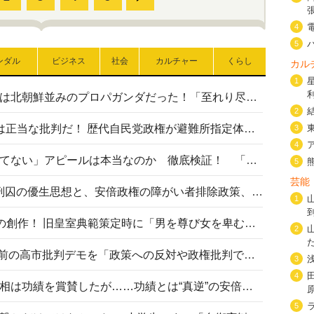
4
5
ンダル
ビジネス
社会
カルチャー
くらし
カル
1
高市首相の熊本地震避難所視察は北朝鮮並みのプロパガンダだった！「至れり尽くせり」の選ばれた避難所の一方で実態は…
2
〈#ミサイルよりクーラーを〉は正当な批判だ！ 歴代自民党政権が避難所指定体育館へのエアコン設置を遅らせてきた客観的事実
3
4
高市首相の「休んでない」「寝てない」アピールは本当なのか 徹底検証！ 「資料読み込み」「アイロンがけ」も矛盾だらけ…
5
芸能
相模原事件から10年──植松死刑囚の優生思想と、安倍政権の障がい者排除政策、右派勢力の差別主義との関係を改めて問う
1
“男系男子の皇位継承”は明治期の創作！ 旧皇室典範策定時に「男を尊び女を卑むの慣習、人民の脳髄」とトンデモ論で女性天皇を否定
2
山里亮太が『DayDay.』で国会前の高市批判デモを「政策への反対や政権批判でない」と捻じ曲げ解説 デモ参加者から批判殺到
3
4
安倍晋三元首相の命日で高市首相は功績を賞賛したが……功績とは“真逆”の安倍元首相のトンデモ発言を振り返る
5