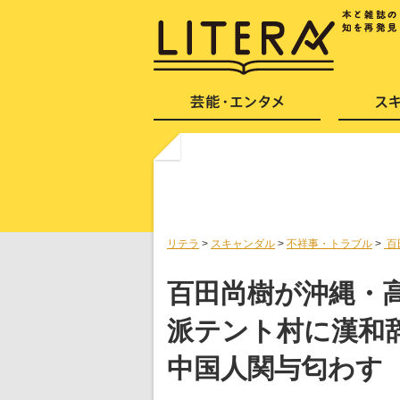
リテラ
>
スキャンダル
>
不祥事・トラブル
>
百
百田尚樹が沖縄・
派テント村に漢和
中国人関与匂わす