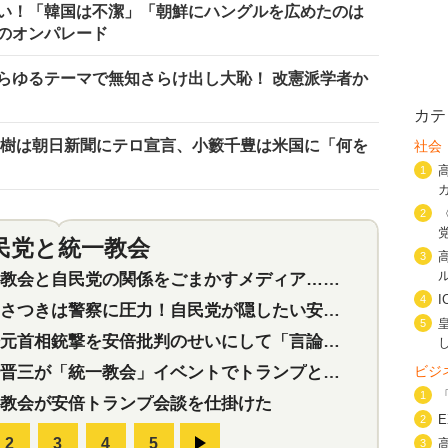
い！「韓国は不潔」「朝鮮にハングルを広めたのは
のオンパレード
らゆるテーマで無知さらけ出し大恥！ 改憲派学者か
カテ
尚樹は朝日新聞にテロ宣言、小籔千豊は米国に「何を
社会
1
2
民党と統一教会
特集
2
3
会と自民党の関係をごまかすメディア…民放は有田芳生に発言自粛を要求
4
つきは警察に圧力！自民党が隠したい安倍元首相と統一教会の深い関係
5
首相銃撃を安倍批判のせいにして「言論封殺」に利用する自民党応援団
三が「統一教会」イベントでトランプと演説！同性婚や夫婦別姓を攻撃
ビジ
1
教会が安倍トランプ会談を仕掛けた
2
3