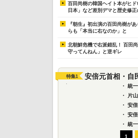
百田尚樹の韓国ヘイト本がヒド
日本」など差別デマと歴史修正
『朝生』初出演の百田尚樹があ
らも「本当に右なのか」と
北朝鮮危機で右派錯乱！ 百田
守ってんねん」と逆ギレ
安倍元首相・自
特集
1
・
統一教
・
片山さ
・
安倍元
・
安倍晋
・
統一