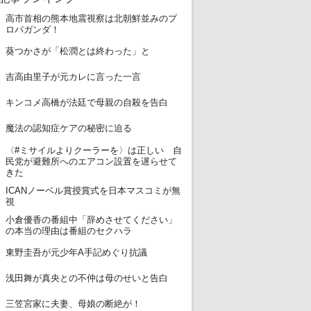
高市首相の熊本地震視察は北朝鮮並みのプ
1
ロパガンダ！
2
葵つかさが「松潤とは終わった」と
3
吉高由里子が元カレに言った一言
4
キンコメ高橋が法廷で母親の自殺を告白
5
魔法の認知症ケアの秘密に迫る
〈#ミサイルよりクーラーを〉は正しい 自
6
民党が避難所へのエアコン設置を遅らせて
きた
ICANノーベル賞授賞式を日本マスコミが無
7
視
小倉優香の番組中「辞めさせてください」
8
の本当の理由は番組のセクハラ
9
東野圭吾が元少年A手記めぐり抗議
10
浅田舞が真央との不仲は母のせいと告白
11
三笠宮家に夫妻、母娘の断絶が！