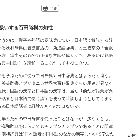
印刷
”扱いする百田尚樹の知性
うのは、漢字や熟語の意味等について日本語で解説する辞
いる漢和辞典は岩波書店の「新漢語辞典」と三省堂の「全訳
み方、漢字そのものの正確な意味や成り立ち、あるいは熟語
古典中国語）を読解するにあたっても役に立つ。
を学ぶために使う中日辞典や日中辞典とはまったく違う。
・英英辞書とブリタニカ世界大百科辞典ぐらい用途が異なる
現代中国語の漢字と日本語の漢字は、当たり前だが語彙が異
語話者と日本語で使う漢字を使って筆談しようとしてうまく
らぬ日本語話者に経験があるのではないか。
学ぶための中日辞書を使ったことはないが、少なくとも、
が漢和辞典をひらいてもチンプンカンプンであることは間違
、漢和辞典は“日本話者が日本語のなかの漢字について学ぶた
人気