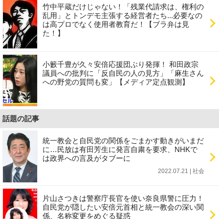
竹中平蔵だけじゃない！「残業代請求は、権利の
乱用」とトンデモ主張する経営者たち...必要なの
は高プロでなく使用者教育だ！【ブラ弁は見
た！】
小籔千豊が久々安倍応援団ぶり発揮！ 和田政宗
議員への批判に「反自民の人の見方」「麻生さん
への野党の質問も変」【メディア定点観測】
話題の記事
統一教会と自民党の関係をごまかす動きがいまだ
に…民放は有田芳生に発言自粛を要求、NHKで
は政界への言及がタブーに
2022.07.21 | 社会
片山さつきは警察庁長官を使い奈良県警に圧力！
自民党が隠したい安倍元首相と統一教会の深い関
係、名称変更をめぐる疑惑