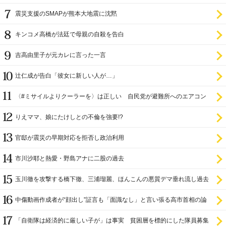
ラ
震災支援のSMAPが熊本大地震に沈黙
キンコメ高橋が法廷で母親の自殺を告白
吉高由里子が元カレに言った一言
辻仁成が告白「彼女に新しい人が…」
〈#ミサイルよりクーラーを〉は正しい 自民党が避難所へのエアコン
設置を遅らせてきた
りえママ、娘にたけしとの不倫を強要!?
官邸が震災の早期対応を拒否し政治利用
市川沙耶と熱愛・野島アナに二股の過去
玉川徹を攻撃する橋下徹、三浦瑠麗、ほんこんの悪質デマ垂れ流し過去
中傷動画作成者が“顔出し”証言も「面識なし」と言い張る高市首相の論
理破綻
「自衛隊は経済的に厳しい子が」は事実 貧困層を標的にした隊員募集