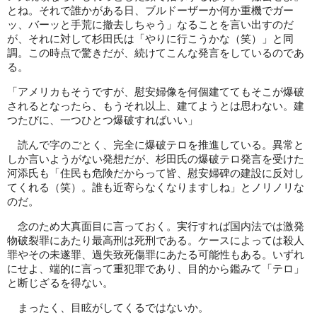
とね。それで誰かがある日、ブルドーザーか何か重機でガー
ッ、バーッと手荒に撤去しちゃう」なることを言い出すのだ
が、それに対して杉田氏は「やりに行こうかな（笑）」と同
調。この時点で驚きだが、続けてこんな発言をしているのであ
る。
「アメリカもそうですが、慰安婦像を何個建ててもそこが爆破
されるとなったら、もうそれ以上、建てようとは思わない。建
つたびに、一つひとつ爆破すればいい」
読んで字のごとく、完全に爆破テロを推進している。異常と
しか言いようがない発想だが、杉田氏の爆破テロ発言を受けた
河添氏も「住民も危険だからって皆、慰安婦碑の建設に反対し
てくれる（笑）。誰も近寄らなくなりますしね」とノリノリな
のだ。
念のため大真面目に言っておく。実行すれば国内法では激発
物破裂罪にあたり最高刑は死刑である。ケースによっては殺人
罪やその未遂罪、過失致死傷罪にあたる可能性もある。いずれ
にせよ、端的に言って重犯罪であり、目的から鑑みて「テロ」
と断じざるを得ない。
まったく、目眩がしてくるではないか。