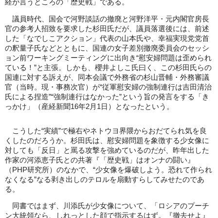
経が言うところの「歴史戦」である。
議員時代、国会で河野談話の撤廃と河野洋平・元内閣官房長
官の参考人招致を要求した杉田氏だが、議員落選後には、前述
した「なでしこアクション」代表の山本氏や、幸福実現党党首
の釈量子氏などとともに、国連の女子差別撤廃委員会のセッシ
ョン前ワーキングミーティングに出向き“慰安婦問題は歪められ
ている！”と主張。しかも、櫻井よしこ氏曰く、この杉田氏らの
国連に対する訴えが、同本会議で外務省の杉山晋輔・外務審議
官（当時。現・事務次官）が“従軍慰安婦の強制連行は吉田清治
氏による捏造”“強制連行はなかった”という旨の発言をする「き
っかけ」（産経新聞16年2月1日）となったという。
こうした“実績”で極右やネトウヨ界隈からおだてられ気を良
くしたのだろうか。杉田氏は、慰安婦問題を象徴する少女像に
対しても「反日」と罵る攻撃を強めているのだが、昨年出した
作家の河添恵子氏との共著『「歴史戦」はオンナの闘い』
（PHP研究所）のなかで、“少女像を爆破しよう。恐れて作られ
なくなる”なる剥き出しのテロルを扇動すらしてみせたのであ
る。
同書ではまず、川添氏が少女像について、「ロシアのプーチ
ン大統領なら、しれっとした顔で指示するはず。『撤去せよ』