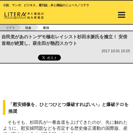
小説、マンガ、ビジネス、週刊誌…本と雑誌のニュース／リテラ
リテラ
社会
政治
自民党があのトンデモ極右レイシスト杉田水脈氏を擁立！ 安倍
首相が絶賛し、萩生田が熱烈スカウト
2017.10.01 10:25
「慰安婦像を、ひとつひとつ爆破すればいい」と爆破テロを
推奨
そもそも、杉田氏が一番血道を上げてきたのが、先に触れた
ように、慰安婦問題などを否定する歴史修正運動の国際版、産