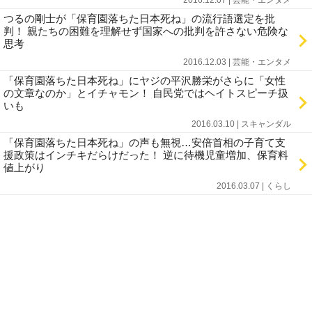
つるの剛士が「保育園落ちた日本死ね」の流行語選定を批
判！ 親たちの困難を理解せず国家への批判を許さない危険な
思考
2016.12.03 | 芸能・エンタメ
「保育園落ちた日本死ね」にヤジの平沢勝栄がさらに「女性
の文章なのか」とイチャモン！ 自民党ではヘイトスピーチ扱
いも
2016.03.10 | スキャンダル
「保育園落ちた日本死ね」の声も無視…安倍首相の子育て支
援政策はインチキだらけだった！ 逆に待機児童増加、保育料
値上がり
2016.03.07 | くらし