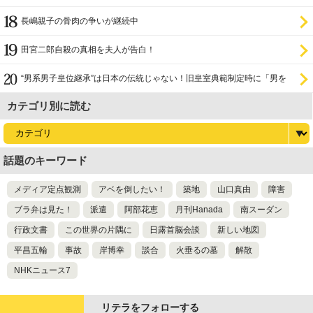
長嶋親子の骨肉の争いが継続中
田宮二郎自殺の真相を夫人が告白！
“男系男子皇位継承”は日本の伝統じゃない！旧皇室典範制定時に「男を
尊び女を卑む」と
カテゴリ別に読む
話題のキーワード
メディア定点観測
アベを倒したい！
築地
山口真由
障害
ブラ弁は見た！
派遣
阿部花恵
月刊Hanada
南スーダン
行政文書
この世界の片隅に
日露首脳会談
新しい地図
平昌五輪
事故
岸博幸
談合
火垂るの墓
解散
NHKニュース7
リテラをフォローする