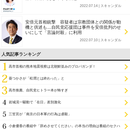
2022.07.14 | スキャンダル
安倍元首相銃撃 容疑者は宗教団体との関係が動
機と供述も…自民党応援団は事件を安倍批判のせ
いにして「言論封殺」に利用
2022.07.10 | スキャンダル
人気記事ランキング
高市首相の熊本地震視察は北朝鮮並みのプロパガンダ！
葵つかさが「松潤とは終わった」と
高市推薦、自民党ヒトラー本が怖すぎ
岩城滉一騒動で「在日」差別激化
三笠宮が「南京の日本軍の行為は虐殺」
小倉優香の番組中「辞めさせてください」の本当の理由は番組のセクハ