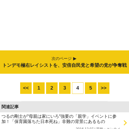
次のページ
トンデモ極右レイシストを、安倍自民党と希望の党が争奪戦
<<
1
2
3
4
5
>>
関連記事
つるの剛士が”母親は家にいろ”強要の「親学」イベントに参
加！「保育園落ちた日本死ね」非難の背景にあるもの
2016.12.07 | 芸能・エンタメ