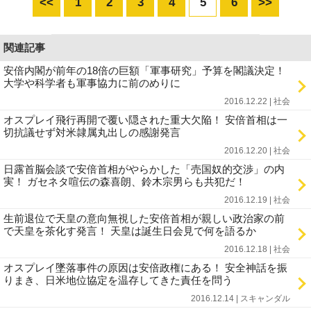
<<
1
2
3
4
5
6
>>
関連記事
安倍内閣が前年の18倍の巨額「軍事研究」予算を閣議決定！
大学や科学者も軍事協力に前のめりに
2016.12.22 | 社会
オスプレイ飛行再開で覆い隠された重大欠陥！ 安倍首相は一
切抗議せず対米隷属丸出しの感謝発言
2016.12.20 | 社会
日露首脳会談で安倍首相がやらかした「売国奴的交渉」の内
実！ ガセネタ喧伝の森喜朗、鈴木宗男らも共犯だ！
2016.12.19 | 社会
生前退位で天皇の意向無視した安倍首相が親しい政治家の前
で天皇を茶化す発言！ 天皇は誕生日会見で何を語るか
2016.12.18 | 社会
オスプレイ墜落事件の原因は安倍政権にある！ 安全神話を振
りまき、日米地位協定を温存してきた責任を問う
2016.12.14 | スキャンダル