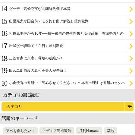
グッディ高橋克実が北朝鮮危機で本音
山里亮太が国会前デモを捻じ曲げ解説し批判殺到
相模原事件から10年──植松被告の優生思想と安倍政権・右派勢力との
関係
岩城滉一騒動で「在日」差別激化
三笠宮家に夫妻、母娘の断絶が！
田宮二郎自殺の真相を夫人が告白！
小倉優香の番組中「辞めさせてください」の本当の理由は番組のセクハ
ラ
カテゴリ別に読む
話題のキーワード
アベを倒したい！
メディア定点観測
月刊Hanada
築地