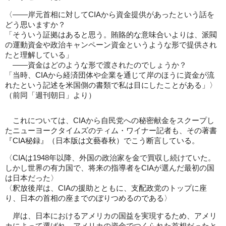
〈――岸元首相に対してCIAから資金提供があったという話を
どう思いますか？
「そういう証拠はあると思う。賄賂的な意味合いよりは、派閥
の運動資金や政治キャンペーン資金というような形で提供され
たと理解している」
――資金はどのような形で渡されたのでしょうか？
「当時、CIAから経済団体や企業を通じて岸のほうに資金が流
れたという記述を米国側の書類で私は目にしたことがある」〉
（前同「週刊朝日」より）
これについては、CIAから自民党への秘密献金をスクープし
たニューヨークタイムズのティム・ワイナー記者も、その著書
『CIA秘録』（日本版は文藝春秋）でこう断言している。
〈CIAは1948年以降、外国の政治家を金で買収し続けていた。
しかし世界の有力国で、将来の指導者をCIAが選んだ最初の国
は日本だった〉
〈釈放後岸は、CIAの援助とともに、支配政党のトップに座
り、日本の首相の座までのぼりつめるのである〉
岸は、日本におけるアメリカの国益を実現するため、アメリ