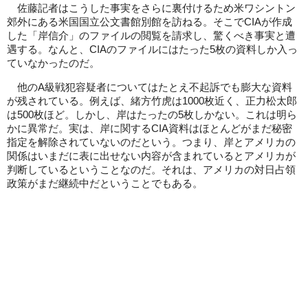
佐藤記者はこうした事実をさらに裏付けるため米ワシントン
郊外にある米国国立公文書館別館を訪ねる。そこでCIAが作成
した「岸信介」のファイルの閲覧を請求し、驚くべき事実と遭
遇する。なんと、CIAのファイルにはたった5枚の資料しか入っ
ていなかったのだ。
他のA級戦犯容疑者についてはたとえ不起訴でも膨大な資料
が残されている。例えば、緒方竹虎は1000枚近く、正力松太郎
は500枚ほど。しかし、岸はたったの5枚しかない。これは明ら
かに異常だ。実は、岸に関するCIA資料はほとんどがまだ秘密
指定を解除されていないのだという。つまり、岸とアメリカの
関係はいまだに表に出せない内容が含まれているとアメリカが
判断しているということなのだ。それは、アメリカの対日占領
政策がまだ継続中だということでもある。