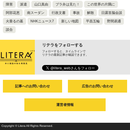
障害
派遣
山口真由
ブラ弁は見た！
この世界の片隅に
阿部花恵
南スーダン
行政文書
事故
解散
日露首脳会談
火垂るの墓
NHKニュース7
新しい地図
平昌五輪
野間易通
談合
リテラをフォローする
フォローすると、タイムラインで
リテラの最新記事が確認できます。
記事へのお問い合わせ
広告のお問い合わせ
運営者情報
Copyright © Litera All Rights Reserved.