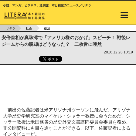
小説、マンガ、ビジネス、週刊誌…本と雑誌のニュース／リテラ
リテラ
社会
政治
安倍首相が真珠湾で「アメリカ様のおかげ」スピーチ！ 戦後レ
ジームからの脱却はどうなった？ 二枚舌に唖然
2016.12.28 10:19
前出の佐藤記者は米アリゾナ州ツーソンに飛んだ。アリゾナ
大学歴史学研究室のマイケル・シャラー教授に会うためだ。シ
ャラー教授は米国務省の歴史外交文書諮問委員会委員を務め、
非公開資料にも目を通すことができる。以下、佐藤記者による
インタビューだ。