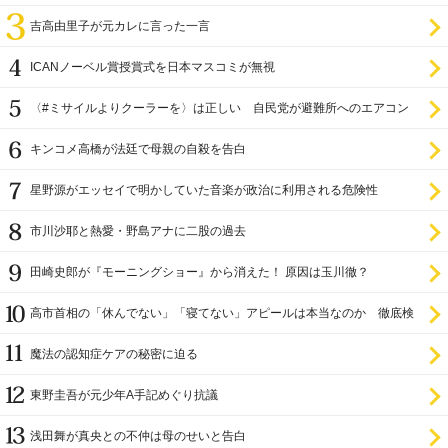
吉高由里子が元カレに言った一言
ICANノーベル賞授賞式を日本マスコミが無視
〈#ミサイルよりクーラーを〉は正しい 自民党が避難所へのエアコン
設置を遅らせてきた
キンコメ高橋が法廷で母親の自殺を告白
星野源がエッセイで明かしていた音楽が政治に利用される危険性
市川沙耶と熱愛・野島アナに二股の過去
田崎史郎が『モーニングショー』から消えた！ 原因は玉川徹？
高市首相の「休んでない」「寝てない」アピールは本当なのか 徹底検
証
魔法の認知症ケアの秘密に迫る
東野圭吾が元少年A手記めぐり抗議
浅田舞が真央との不仲は母のせいと告白