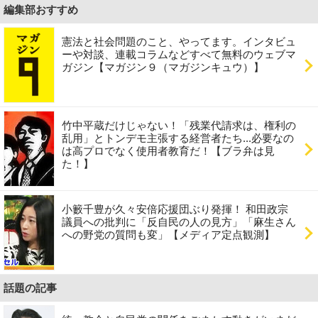
編集部おすすめ
憲法と社会問題のこと、やってます。インタビュ
ーや対談、連載コラムなどすべて無料のウェブマ
ガジン【マガジン９（マガジンキュウ）】
竹中平蔵だけじゃない！「残業代請求は、権利の
乱用」とトンデモ主張する経営者たち...必要なの
は高プロでなく使用者教育だ！【ブラ弁は見
た！】
小籔千豊が久々安倍応援団ぶり発揮！ 和田政宗
議員への批判に「反自民の人の見方」「麻生さん
への野党の質問も変」【メディア定点観測】
話題の記事