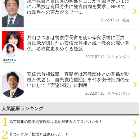
統一教会と自民党の関係をごまかす動きがいまだ
に…民放は有田芳生に発言自粛を要求、NHKで
は政界への言及がタブーに
2022.07.21 | 社会
片山さつきは警察庁長官を使い奈良県警に圧力！
自民党が隠したい安倍元首相と統一教会の深い関
係、名称変更をめぐる疑惑
2022.07.14 | スキャンダル
安倍元首相銃撃 容疑者は宗教団体との関係が動
機と供述も…自民党応援団は事件を安倍批判のせ
いにして「言論封殺」に利用
2022.07.10 | スキャンダル
人気記事ランキング
高市首相の熊本地震視察は北朝鮮並みのプロパガンダ！
葵つかさが「松潤とは終わった」と