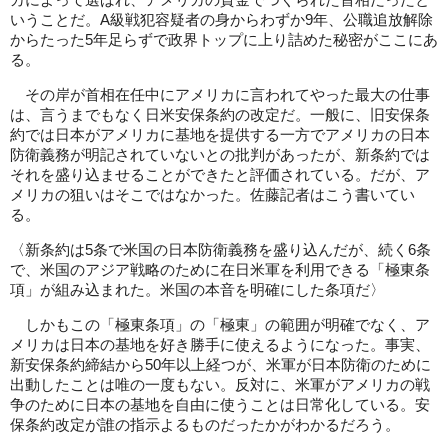
カによって選ばれ、アメリカの資金でつくられた首相だったと
いうことだ。A級戦犯容疑者の身からわずか9年、公職追放解除
からたった5年足らずで政界トップに上り詰めた秘密がここにあ
る。
その岸が首相在任中にアメリカに言われてやった最大の仕事
は、言うまでもなく日米安保条約の改定だ。一般に、旧安保条
約では日本がアメリカに基地を提供する一方でアメリカの日本
防衛義務が明記されていないとの批判があったが、新条約では
それを盛り込ませることができたと評価されている。だが、ア
メリカの狙いはそこではなかった。佐藤記者はこう書いてい
る。
〈新条約は5条で米国の日本防衛義務を盛り込んだが、続く6条
で、米国のアジア戦略のために在日米軍を利用できる「極東条
項」が組み込まれた。米国の本音を明確にした条項だ〉
しかもこの「極東条項」の「極東」の範囲が明確でなく、ア
メリカは日本の基地を好き勝手に使えるようになった。事実、
新安保条約締結から50年以上経つが、米軍が日本防衛のために
出動したことは唯の一度もない。反対に、米軍がアメリカの戦
争のために日本の基地を自由に使うことは日常化している。安
保条約改定が誰の指示よるものだったかがわかるだろう。