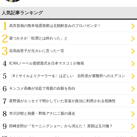
人気記事ランキング
高市首相の熊本地震視察は北朝鮮並みのプロパガンダ！
葵つかさが「松潤とは終わった」と
吉高由里子が元カレに言った一言
ICANノーベル賞授賞式を日本マスコミが無視
〈#ミサイルよりクーラーを〉は正しい 自民党が避難所へのエアコン
設置を遅らせてきた
キンコメ高橋が法廷で母親の自殺を告白
星野源がエッセイで明かしていた音楽が政治に利用される危険性
市川沙耶と熱愛・野島アナに二股の過去
田崎史郎が『モーニングショー』から消えた！ 原因は玉川徹？