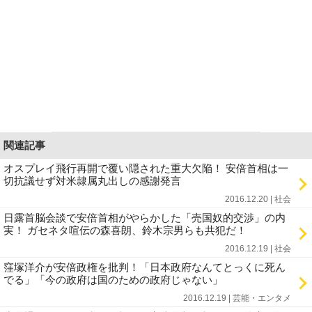
関連記事
オスプレイ飛行再開で覆い隠された重大欠陥！ 安倍首相は一
切抗議せず対米隷属丸出しの感謝発言
2016.12.20 | 社会
日露首脳会談で安倍首相がやらかした「売国奴的交渉」の内
実！ ガセネタ喧伝の森喜朗、鈴木宗男らも共犯だ！
2016.12.19 | 社会
窪塚洋介が安倍政権を批判！「日本政府なんてとっくに死ん
でる」「今の政府は国のための政府じゃない」
2016.12.19 | 芸能・エンタメ