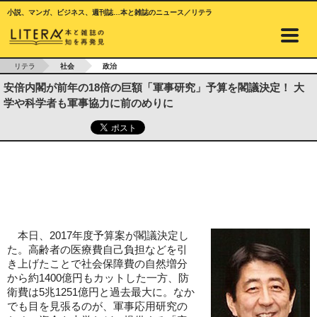
小説、マンガ、ビジネス、週刊誌…本と雑誌のニュース／リテラ
リテラ
社会
政治
安倍内閣が前年の18倍の巨額「軍事研究」予算を閣議決定！ 大
学や科学者も軍事協力に前のめりに
本日、2017年度予算案が閣議決定し
た。高齢者の医療費自己負担などを引
き上げたことで社会保障費の自然増分
から約1400億円もカットした一方、防
衛費は5兆1251億円と過去最大に。なか
でも目を見張るのが、軍事応用研究の