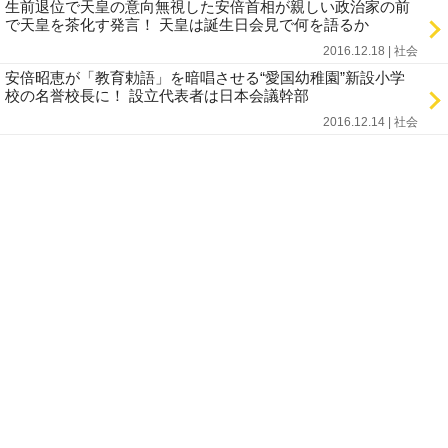
生前退位で天皇の意向無視した安倍首相が親しい政治家の前
で天皇を茶化す発言！ 天皇は誕生日会見で何を語るか
2016.12.18 | 社会
安倍昭恵が「教育勅語」を暗唱させる“愛国幼稚園”新設小学
校の名誉校長に！ 設立代表者は日本会議幹部
2016.12.14 | 社会