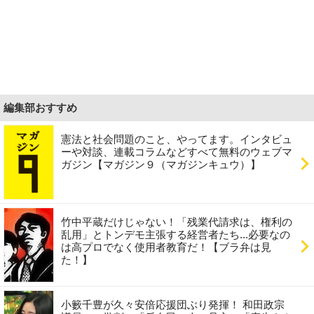
編集部おすすめ
憲法と社会問題のこと、やってます。インタビュ
ーや対談、連載コラムなどすべて無料のウェブマ
ガジン【マガジン９（マガジンキュウ）】
竹中平蔵だけじゃない！「残業代請求は、権利の
乱用」とトンデモ主張する経営者たち...必要なの
は高プロでなく使用者教育だ！【ブラ弁は見
た！】
小籔千豊が久々安倍応援団ぶり発揮！ 和田政宗