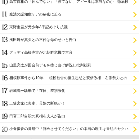
高市首相の「休んでない」「寝てない」アピールは本当なのか 徹底検
証
魔法の認知症ケアの秘密に迫る
東野圭吾が元少年A手記めぐり抗議
浅田舞が真央との不仲は母のせいと告白
グッディ高橋克実が北朝鮮危機で本音
山里亮太が国会前デモを捻じ曲げ解説し批判殺到
相模原事件から10年──植松被告の優生思想と安倍政権・右派勢力との
関係
岩城滉一騒動で「在日」差別激化
三笠宮家に夫妻、母娘の断絶が！
田宮二郎自殺の真相を夫人が告白！
小倉優香の番組中「辞めさせてください」の本当の理由は番組のセクハ
ラ