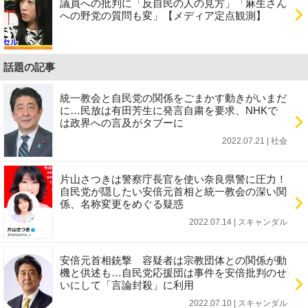
議員への批判に「反自民の人の見方」「麻生さん
への野党の質問も変」【メディア定点観測】
話題の記事
統一教会と自民党の関係をごまかす動きがいまだ
に…民放は有田芳生に発言自粛を要求、NHKで
は政界への言及がタブーに
2022.07.21 | 社会
片山さつきは警察庁長官を使い奈良県警に圧力！
自民党が隠したい安倍元首相と統一教会の深い関
係、名称変更をめぐる疑惑
2022.07.14 | スキャンダル
安倍元首相銃撃 容疑者は宗教団体との関係が動
機と供述も…自民党応援団は事件を安倍批判のせ
いにして「言論封殺」に利用
2022.07.10 | スキャンダル