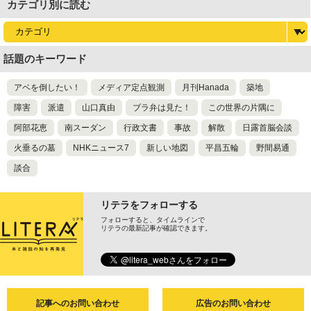
カテゴリ別に読む
話題のキーワード
アベを倒したい！
メディア定点観測
月刊Hanada
築地
障害
派遣
山口真由
ブラ弁は見た！
この世界の片隅に
阿部花恵
南スーダン
行政文書
事故
解散
日露首脳会談
火垂るの墓
NHKニュース7
新しい地図
平昌五輪
野間易通
談合
リテラをフォローする
フォローすると、タイムラインで
リテラの最新記事が確認できます。
記事へのお問い合わせ
広告のお問い合わせ