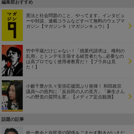
編集部おすすめ
憲法と社会問題のこと、やってます。インタビュ
ーや対談、連載コラムなどすべて無料のウェブマ
ガジン【マガジン９（マガジンキュウ）】
竹中平蔵だけじゃない！「残業代請求は、権利の
乱用」とトンデモ主張する経営者たち...必要なの
は高プロでなく使用者教育だ！【ブラ弁は見
た！】
小籔千豊が久々安倍応援団ぶり発揮！ 和田政宗
議員への批判に「反自民の人の見方」「麻生さん
への野党の質問も変」【メディア定点観測】
話題の記事
統一教会と自民党の関係をごまかす動きがいまだ