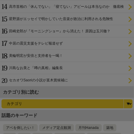
高市首相の「休んでない」「寝てない」アピールは本当なのか 徹底検
証
星野源がエッセイで明かしていた音楽が政治に利用される危険性
田崎史郎が『モーニングショー』から消えた！ 原因は玉川徹？
中居の震災支援をテレビ報道せず
美輪明宏が安倍と支持者を一喝！
川島なお美と「噂の真相」編集長
セカオワSaoriの小説が直木賞候補に
カテゴリ別に読む
話題のキーワード
アベを倒したい！
メディア定点観測
月刊Hanada
築地