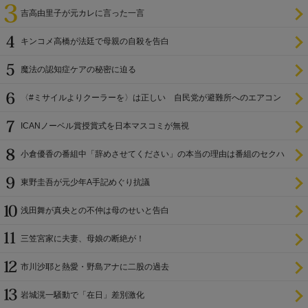
吉高由里子が元カレに言った一言
キンコメ高橋が法廷で母親の自殺を告白
魔法の認知症ケアの秘密に迫る
〈#ミサイルよりクーラーを〉は正しい 自民党が避難所へのエアコン
設置を遅らせてきた
ICANノーベル賞授賞式を日本マスコミが無視
小倉優香の番組中「辞めさせてください」の本当の理由は番組のセクハ
ラ
東野圭吾が元少年A手記めぐり抗議
浅田舞が真央との不仲は母のせいと告白
三笠宮家に夫妻、母娘の断絶が！
市川沙耶と熱愛・野島アナに二股の過去
岩城滉一騒動で「在日」差別激化