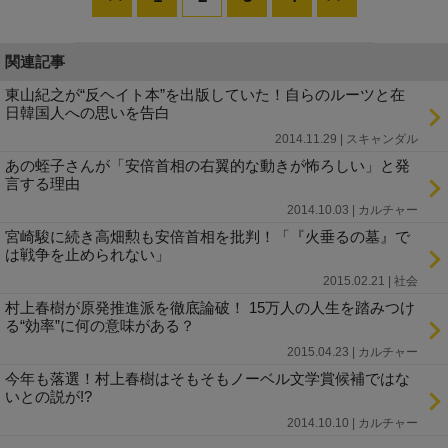
関連記事
東山紀之が“反ヘイト本”を出版していた！自らのルーツと在
日韓国人への思いを告白
2014.11.29 | スキャンダル
あの蛭子さんが「安倍首相の右翼的な動きが怖ろしい」と発
言する理由
2014.10.03 | カルチャー
宮崎駿に続き高畑勲も安倍首相を批判！「『火垂るの墓』で
は戦争を止められない」
2015.02.21 | 社会
村上春樹が原発推進派を徹底論破！ 15万人の人生を踏みつけ
る“効率”に何の意味がある？
2015.04.23 | カルチャー
今年も落選！村上春樹はそもそもノーベル文学賞候補ではな
いとの説が!?
2014.10.10 | カルチャー