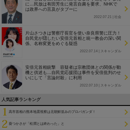
に…民放は有田芳生に発言自粛を要求、NHKで
は政界への言及がタブーに
2022.07.21 | 社会
片山さつきは警察庁長官を使い奈良県警に圧力！
自民党が隠したい安倍元首相と統一教会の深い関
係、名称変更をめぐる疑惑
2022.07.14 | スキャンダル
安倍元首相銃撃 容疑者は宗教団体との関係が動
機と供述も…自民党応援団は事件を安倍批判のせ
いにして「言論封殺」に利用
2022.07.10 | スキャンダル
人気記事ランキング
高市首相の熊本地震視察は北朝鮮並みのプロパガンダ！
葵つかさが「松潤とは終わった」と