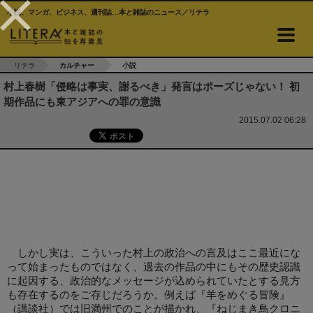
小説、マンガ、ビジネス、週刊誌…本と雑誌のニュース／リテラ
リテラ
カルチャー
小説
村上春樹「侵略は事実、謝るべき」発言はポーズじゃない！ 初
期作品にも東アジアへの罪の意識
2015.07.02 06:28
しかし実は、こういった村上の政治への言及はここ最近にな
って始まったものではなく、過去の作品の中にもその歴史認識
に起因する、政治的なメッセージが込められていたとする見方
も存在するのをご存じだろうか。例えば『羊をめぐる冒険』
（講談社）では旧満州でのことが描かれ、『ねじまき鳥クロニ