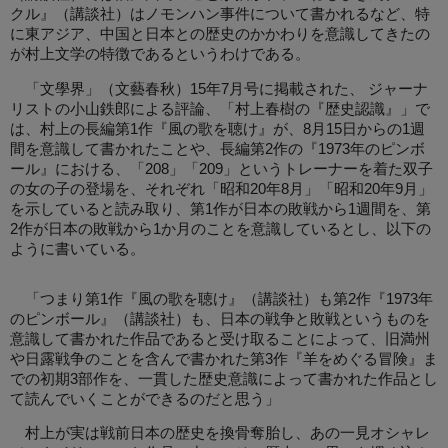
クル』（講談社）はノモンハン事件について書かれるなど、特
に東アジア、中国と日本との歴史のかかわりを意識してきたの
が村上文学の特徴であるというわけである。
「文學界」（文藝春秋）15年7月号に掲載された、 ジャーナ
リストの小山鉄郎による評論、「村上春樹の『歴史認識』」で
は、村上の長編第1作『風の歌を聴け』が、8月15日からの1週
間を意識して書かれたことや、長編第2作の『1973年のピンボ
ール』における、「208」「209」というトレーナーを着た双子
の女の子の登場を、それぞれ「昭和20年8月」「昭和20年9月」
を示していると読み取り、第1作が日本の敗戦から1週間を、第
2作が日本の敗戦から1か月のことを意識しているとし、以下の
ように書いている。
「つまり第1作『風の歌を聴け』（講談社）も第2作『1973年
のピンボール』（講談社）も、日本の戦争と敗戦というものを
意識して書かれた作品であると受け取ることによって、旧満州
や日露戦争のことを含んで書かれた第3作『羊をめぐる冒険』ま
での初期3部作を、一貫した歴史意識によって書かれた作品とし
て読んでいくことができるのだと思う」
村上が実は戦前日本の歴史を換骨奪胎し、あの一見オシャレ