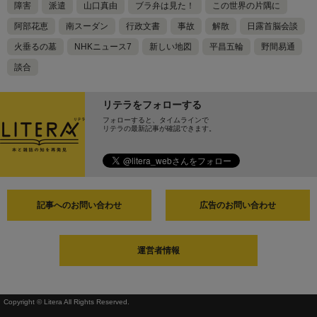
障害
派遣
山口真由
ブラ弁は見た！
この世界の片隅に
阿部花恵
南スーダン
行政文書
事故
解散
日露首脳会談
火垂るの墓
NHKニュース7
新しい地図
平昌五輪
野間易通
談合
リテラをフォローする
フォローすると、タイムラインで
リテラの最新記事が確認できます。
記事へのお問い合わせ
広告のお問い合わせ
運営者情報
Copyright © Litera All Rights Reserved.