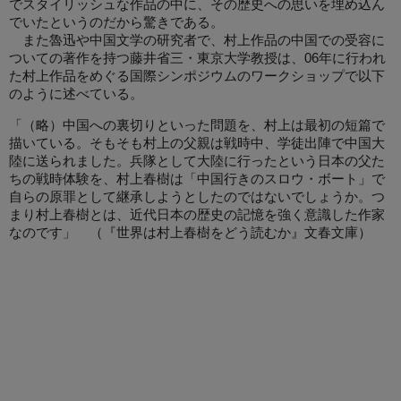
でスタイリッシュな作品の中に、その歴史への思いを埋め込ん
でいたというのだから驚きである。
また魯迅や中国文学の研究者で、村上作品の中国での受容に
ついての著作を持つ藤井省三・東京大学教授は、06年に行われ
た村上作品をめぐる国際シンポジウムのワークショップで以下
のように述べている。
「（略）中国への裏切りといった問題を、村上は最初の短篇で
描いている。そもそも村上の父親は戦時中、学徒出陣で中国大
陸に送られました。兵隊として大陸に行ったという日本の父た
ちの戦時体験を、村上春樹は「中国行きのスロウ・ボート」で
自らの原罪として継承しようとしたのではないでしょうか。つ
まり村上春樹とは、近代日本の歴史の記憶を強く意識した作家
なのです」 （『世界は村上春樹をどう読むか』文春文庫）