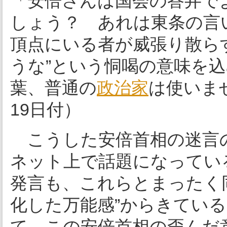
「安倍さんは国会の答弁で
しょう？ あれは東条の言
頂点にいる者が威張り散ら
うな”という恫喝の意味を
葉、普通の
政治家
は使いま
19日付）
こうした安倍首相の迷言
ネット上で話題になってい
発言も、これらとまったく同
化した万能感”からきてい
て、この安倍首相の歪んだ