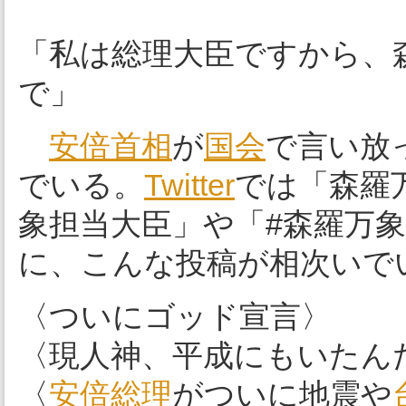
「私は総理大臣ですから、
で」
安倍首相
が
国会
で言い放
でいる。
Twitter
では「森羅
象担当大臣」や「#森羅万
に、こんな投稿が相次いで
〈ついにゴッド宣言〉
〈現人神、平成にもいたん
〈
安倍総理
がついに地震や