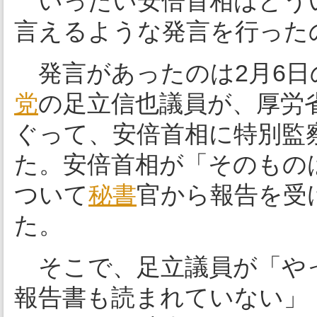
いったい安倍首相はどう
言えるような発言を行った
発言があったのは2月6日
党
の足立信也議員が、厚労
ぐって、安倍首相に特別監
た。安倍首相が「そのもの
ついて
秘書
官から報告を受
た。
そこで、足立議員が「や
報告書も読まれていない」