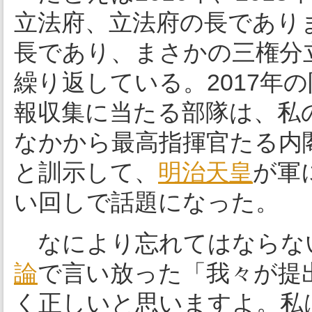
立法府、立法府の長であり
長であり、まさかの三権分
繰り返している。2017年
報収集に当たる部隊は、私
なかから最高指揮官たる内
と訓示して、
明治
天皇
が軍
い回しで話題になった。
なにより忘れてはならない
論
で言い放った「我々が提
く正しいと思いますよ。私