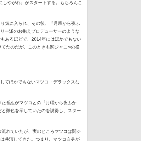
嵐にしやがれ』がスタートする。もちろんこ
なり気に入られ、その後、『月曜から夜ふ
、ジュリー派のお抱えプロデューサーのような
もあるほどで、2014年にはほかでもない
けてたのだが、このときも関ジャニ∞の横
そしてほかでもないマツコ・デラックスな
げた番組がマツコとの『月曜から夜ふか
だと難色を示していたのを説得し、スター
は流れていたが、実のところマツコは関ジ
とは共演してきた。つまり、マツコ自身が