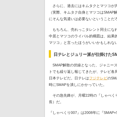
さらに、過去にはキムタクとマツコが共
（実際、キムタク自身とマツコはSMAP
にそんな気遣いは必要ないということだ
もちろん、売れっこタレント同士になれ
中居とマツコのライバル的構図は、結果的
マツコ」と言ったほうがいいかもしれな
日テレとジュリー派が仕掛けたS
SMAP解散の伏線となった、ジャニー
トでも繰り返し報じてきたが、テレビ各
日本テレビだ。日テレは
フジテレビ
のS
時にSMAPを潰しにかかっていた。
その急先鋒が、月曜22時の『しゃべく
長）だ。
『しゃべくり007』は2008年に『SMA