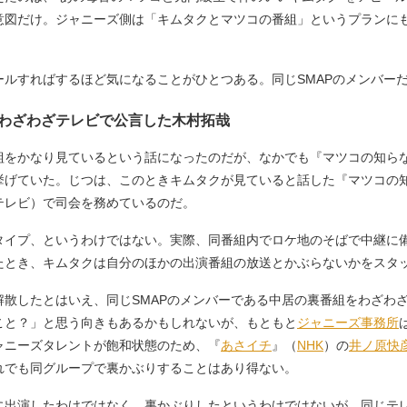
意図だけ。ジャニーズ側は「キムタクとマツコの番組」というプランに
ルすればするほど気になることがひとつある。同じSMAPのメンバー
わざわざテレビで公言した木村拓哉
をかなり見ているという話になったのだが、なかでも『マツコの知ら
挙げていた。じつは、このときキムタクが見ていると話した『マツコの
テレビ）で司会を務めているのだ。
イプ、というわけではない。実際、同番組内でロケ地のそばで中継に
たとき、キムタクは自分のほかの出演番組の放送とかぶらないかをスタ
散したとはいえ、同じSMAPのメンバーである中居の裏番組をわざわ
こと？」と思う向きもあるかもしれないが、もともと
ジャニーズ事務所
ャニーズタレントが飽和状態のため、『
あさイチ
』（
NHK
）の
井ノ原快
れでも同グループで裏かぶりすることはあり得ない。
出演したわけではなく、裏かぶりしたというわけではないが、同じテ