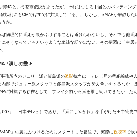
演NGという都市伝説があったが、それはむしろ中居とのバッティング
解散以前にもCMではすでに共演している）。しかし、SMAPが解散し
ろうか。
ば物理的に番組が裏かぶりすることは避けられないし、それでも他番
にそうなっているというような単純な話ではない。その構図は「中居vsマ
い。
MAP潰しの数々
ズ事務所内のジュリー派と飯島派の
派閥
抗争は、テレビ局の番組編成や
局内部でジュリー派スタッフと飯島派スタッフが勢力争いをするなか、
MAPに対抗する存在として、ブレイク前から嵐を推し続けてきたが、た
り007』（日本テレビ）であり、『嵐にしやがれ』を手がけた田中宏史
P×SMAP』の裏にぶつけるためにスタートした番組で、実際に
視聴率
で抜