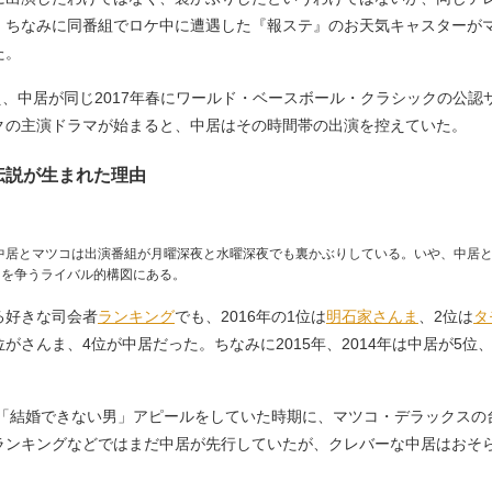
。ちなみに同番組でロケ中に遭遇した『報ステ』のお天気キャスターが
た。
、中居が同じ2017年春にワールド・ベースボール・クラシックの公認
クの主演ドラマが始まると、中居はその時間帯の出演を控えていた。
伝説が生まれた理由
中居とマツコは出演番組が月曜深夜と水曜深夜でも裏かぶりしている。いや、中居
ンを争うライバル的構図にある。
る好きな司会者
ランキング
でも、2016年の1位は
明石家さんま
、2位は
タ
3位がさんま、4位が中居だった。ちなみに2015年、2014年は中居が5
に「結婚できない男」アピールをしていた時期に、マツコ・デラックスの
ランキングなどではまだ中居が先行していたが、クレバーな中居はおそ