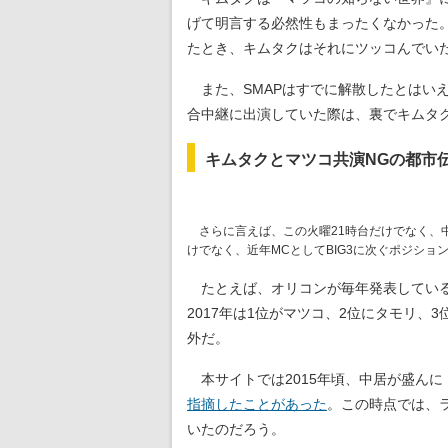
げて明言する必然性もまったくなかった
たとき、キムタクはそれにツッコんでい
また、SMAPはすでに解散したとはいえ
合中継に出演していた際は、裏でキムタ
キムタクとマツコ共演NGの都市
さらに言えば、この火曜21時台だけでなく、
けでなく、近年MCとしてBIG3に次ぐポジショ
たとえば、オリコンが毎年発表してい
2017年は1位がマツコ、2位にタモリ、
外だ。
本サイトでは2015年頃、中居が盛ん
指摘したことがあった
。この時点では、
いたのだろう。