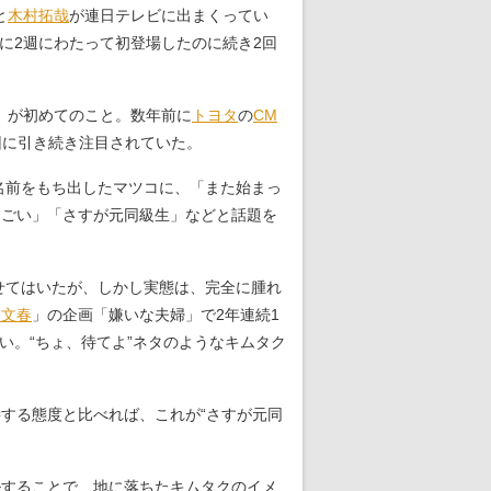
と
木村拓哉
が連日テレビに出まくってい
に2週にわたって初登場したのに続き2回
』が初めてのこと。数年前に
トヨタ
の
CM
回に引き続き注目されていた。
名前をもち出したマツコに、「また始まっ
すごい」「さすが元同級生」などと話題を
せてはいたが、しかし実態は、完全に腫れ
刊文春
」の企画「嫌いな夫婦」で2年連続1
い。“ちょ、待てよ”ネタのようなキムタク
する態度と比べれば、これが“さすが元同
ルすることで、地に落ちたキムタクのイメ