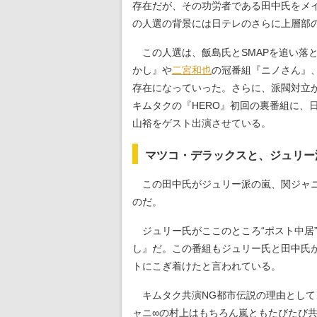
存在だが、その功労者である田中氏をメイ
の人選の背景には日テレのさらに上層部
この人選は、飯島氏とSMAPを追い落
かし』や
二宮和也
の冠番組『ニノさん』
存在になっていった。さらに、派閥対立が
キムタクの『HERO』初回の裏番組に、
山裕をゲスト出演させている。
マツコ・デラックスと、ジュリー
この田中氏がジュリー派の嵐、関ジャニ
のだ。
ジュリー氏がここのところ“ポスト中居
し』だ。この番組もジュリー氏と田中氏
トにこぎ着けたと言われている。
キムタク共演NG都市伝説の理由として
ャニ∞の村上はもちろん嵐ともたびたび