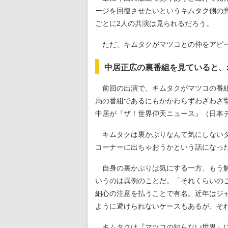
ージを回復させたいというキムタク側の
ごとに2人の共演は見られるだろう。
ただ、キムタクがマツコとの仲をアピー
中居正広の裏番組を見ていると、
前回の出演で、キムタクがマツコの番組
局の番組であるにもかかわらずわざわざ
中居が『ザ！世界仰天ニュース』（日本
キムタクは裏かぶりなんて気にしないタ
コーナーに出ちゃおうかという話になっ
自身の裏かぶりは気にする一方、もう解
いうのは異例のことだ。「それくらいの
細心の注意を払うことで有名。近年はジ
ように避けられないケースもあるが、そ
キムタクは『マツコの知らない世界』に