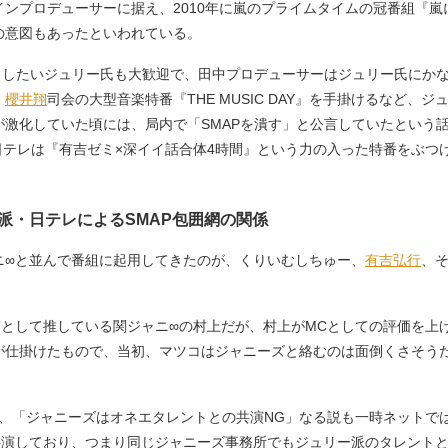
ンプロデューサーに据え、2010年に嵐のプライムタイムの冠番組『
の意図もあったといわれている。
としたいジュリー氏も大歓迎で、田中プロデューサーはジュリー氏にか
、
櫻井翔
司会の大型音楽特番『THE MUSIC DAY』を手掛けるなど
激化していた頃には、局内で「SMAPを潰す」と公言していたという話
日テレは『有吉ゼミ×深イイ話合体4時間』という力の入った特番をぶつ
派・日テレによるSMAP包囲網の関係
∞と並んで番組に起用してきたのが、くりいむしちゅー、
有吉弘行
、
”として推している関ジャニ∞の村上だが、村上がMCとしての評価を上
が仕掛けたもので、当初、マツコはジャニーズと絡むのは面倒くさそう
、「ジャニーズはオネエタレントとの共演NG」なる説も一時ネットで
共演しており、つまり同じジャニーズ事務所でもジュリー派のタレント