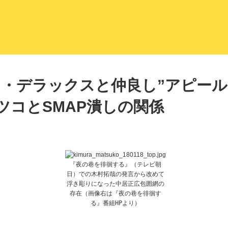
LITERA／リテラ 本と雑誌の
・デラックスと仲良し”アピール
ツコとSMAP潰しの関係
『夜の巷を徘徊する』（テレビ朝
日）での木村拓哉の発言から改めて
浮き彫りになった中居正広包囲網の
存在（画像右は『夜の巷を徘徊す
る』番組HPより）