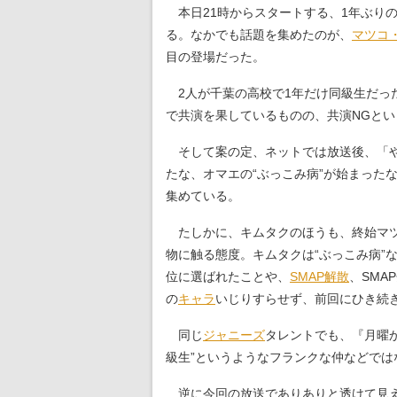
本日21時からスタートする、1年ぶりの
る。なかでも話題を集めたのが、
マツコ
目の登場だった。
2人が千葉の高校で1年だけ同級生だっ
で共演を果しているものの、共演NGとい
そして案の定、ネットでは放送後、「や
たな、オマエの“ぶっこみ病”が始まっ
集めている。
たしかに、キムタクのほうも、終始マツ
物に触る態度。キムタクは“ぶっこみ病”
位に選ばれたことや、
SMAP
解散
、SMA
の
キャラ
いじりすらせず、前回にひき続
同じ
ジャニーズ
タレントでも、『月曜
級生”というようなフランクな仲などでは
逆に今回の放送でありありと透けて見え