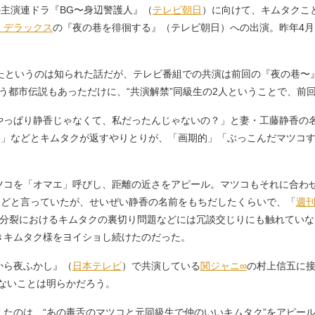
主演連ドラ『BG〜身辺警護人』（
テレビ朝日
）に向けて、キムタクこ
・デラックス
の『夜の巷を徘徊する』（テレビ朝日）への出演。昨年4月
たというのは知られた話だが、テレビ番組での共演は前回の『夜の巷〜
う都市伝説もあっただけに、“共演解禁”同級生の2人ということで、前
っぱり静香じゃなくて、私だったんじゃないの？」と妻・工藤静香の
たな」などとキムタクが返すやりとりが、「画期的」「ぶっこんだマツコ
コを「オマエ」呼びし、距離の近さをアピール。マツコもそれに合わ
などと言っていたが、せいぜい静香の名前をもちだしたくらいで、「
週
P分裂におけるキムタクの裏切り問題などには冗談交じりにも触れていな
きキムタク様をヨイショし続けたのだった。
から夜ふかし』（
日本テレビ
）で共演している
関ジャニ∞
の村上信五に接
ないことは明らかだろう。
たのは、“あの毒舌のマツコと元同級生で仲のいいキムタク”をアピー