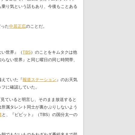
も乗り気という話もあり、今後もことある
だった
中居正広
のことだ。
ない世界』（
TBS
）のことをキムタクは他
知らない世界』と同じ曜日の同じ時間帯、
備えていた『
報道ステーション
』のお天気
ッフに確認していた。
ざ見ていると明言し、そのまま放送すると
は所属タレント同士が裏かぶりしないよう
彦
と、『ビビット』（TBS）の国分太一の
レ朝でもないものをわざわざ番組名まで挙