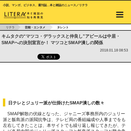
小説、マンガ、ビジネス、週刊誌…本と雑誌のニュース／リテラ
リテラ
芸能・エンタメ
タレント
キムタクの“マツコ・デラックスと仲良し”アピールは中居・
SMAPへの決別宣言か！ マツコとSMAP潰しの関係
2018.01.18 08:53
日テレとジュリー派が仕掛けたSMAP潰しの数々
SMAP解散の伏線となった、ジャニーズ事務所内のジュリー
派と飯島派の派閥抗争は、テレビ局の番組編成や人事までをも
左右してきたことは、本サイトでも繰り返し報じてきたが、テ