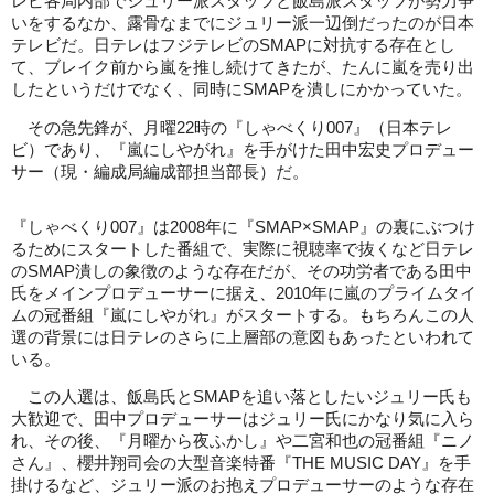
レビ各局内部でジュリー派スタッフと飯島派スタッフが勢力争
いをするなか、露骨なまでにジュリー派一辺倒だったのが日本
テレビだ。日テレはフジテレビのSMAPに対抗する存在とし
て、ブレイク前から嵐を推し続けてきたが、たんに嵐を売り出
したというだけでなく、同時にSMAPを潰しにかかっていた。
その急先鋒が、月曜22時の『しゃべくり007』（日本テレ
ビ）であり、『嵐にしやがれ』を手がけた田中宏史プロデュー
サー（現・編成局編成部担当部長）だ。
『しゃべくり007』は2008年に『SMAP×SMAP』の裏にぶつけ
るためにスタートした番組で、実際に視聴率で抜くなど日テレ
のSMAP潰しの象徴のような存在だが、その功労者である田中
氏をメインプロデューサーに据え、2010年に嵐のプライムタイ
ムの冠番組『嵐にしやがれ』がスタートする。もちろんこの人
選の背景には日テレのさらに上層部の意図もあったといわれて
いる。
この人選は、飯島氏とSMAPを追い落としたいジュリー氏も
大歓迎で、田中プロデューサーはジュリー氏にかなり気に入ら
れ、その後、『月曜から夜ふかし』や二宮和也の冠番組『ニノ
さん』、櫻井翔司会の大型音楽特番『THE MUSIC DAY』を手
掛けるなど、ジュリー派のお抱えプロデューサーのような存在