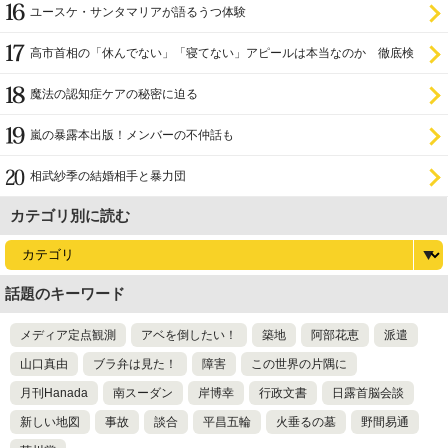
ユースケ・サンタマリアが語るうつ体験
高市首相の「休んでない」「寝てない」アピールは本当なのか 徹底検
証
魔法の認知症ケアの秘密に迫る
嵐の暴露本出版！メンバーの不仲話も
相武紗季の結婚相手と暴力団
カテゴリ別に読む
話題のキーワード
メディア定点観測
アベを倒したい！
築地
阿部花恵
派遣
山口真由
ブラ弁は見た！
障害
この世界の片隅に
月刊Hanada
南スーダン
岸博幸
行政文書
日露首脳会談
新しい地図
事故
談合
平昌五輪
火垂るの墓
野間易通