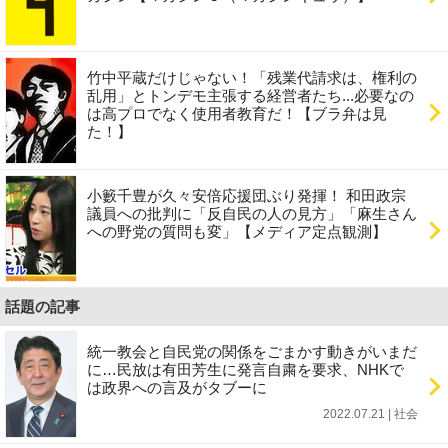
竹中平蔵だけじゃない！「残業代請求は、権利の
乱用」とトンデモ主張する経営者たち...必要なの
は高プロでなく使用者教育だ！【ブラ弁は見
た！】
小籔千豊が久々安倍応援団ぶり発揮！ 和田政宗
議員への批判に「反自民の人の見方」「麻生さん
への野党の質問も変」【メディア定点観測】
話題の記事
統一教会と自民党の関係をごまかす動きがいまだ
に…民放は有田芳生に発言自粛を要求、NHKで
は政界への言及がタブーに
2022.07.21 | 社会