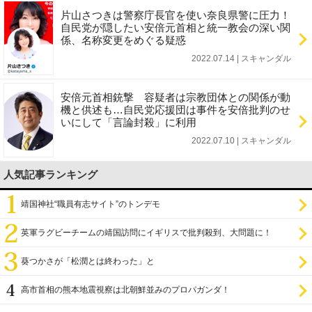
片山さつきは警察庁長官を使い奈良県警に圧力！
自民党が隠したい安倍元首相と統一教会の深い関
係、名称変更をめぐる疑惑
2022.07.14 | スキャンダル
安倍元首相銃撃 容疑者は宗教団体との関係が動
機と供述も…自民党応援団は事件を安倍批判のせ
いにして「言論封殺」に利用
2022.07.10 | スキャンダル
人気記事ランキング
靖国神社“職員有志サイト”のトンデモ
英軍ラグビーチームの靖国訪問にイギリスで批判殺到、大問題に！
葵つかさが「松潤とは終わった」と
高市首相の熊本地震視察は北朝鮮並みのプロパガンダ！