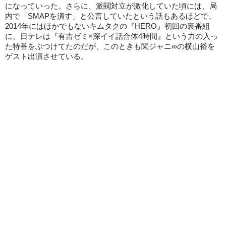
になっていった。さらに、派閥対立が激化していた頃には、局
内で「SMAPを潰す」と公言していたという話もあるほどで、
2014年にはほかでもないキムタクの『HERO』初回の裏番組
に、日テレは『有吉ゼミ×深イイ話合体4時間』という力の入っ
た特番をぶつけてたのだが、このときも関ジャニ∞の横山裕を
ゲスト出演させている。