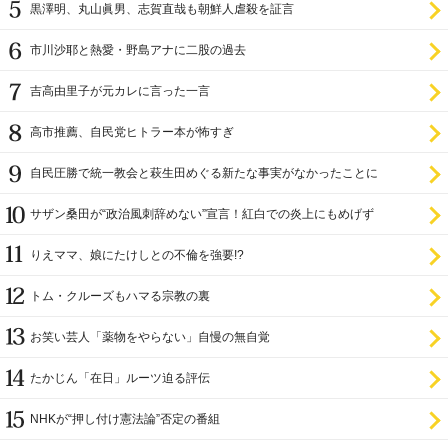
黒澤明、丸山眞男、志賀直哉も朝鮮人虐殺を証言
市川沙耶と熱愛・野島アナに二股の過去
吉高由里子が元カレに言った一言
高市推薦、自民党ヒトラー本が怖すぎ
自民圧勝で統一教会と萩生田めぐる新たな事実がなかったことに
サザン桑田が“政治風刺辞めない”宣言！紅白での炎上にもめげず
りえママ、娘にたけしとの不倫を強要!?
トム・クルーズもハマる宗教の裏
お笑い芸人「薬物をやらない」自慢の無自覚
たかじん「在日」ルーツ迫る評伝
NHKが“押し付け憲法論”否定の番組