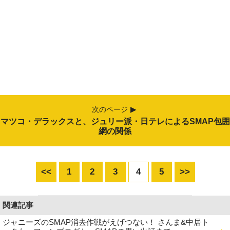
次のページ
マツコ・デラックスと、ジュリー派・日テレによるSMAP包囲
網の関係
<<
1
2
3
4
5
>>
関連記事
ジャニーズのSMAP消去作戦がえげつない！ さんま&中居ト